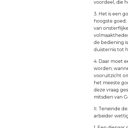
voordeel, die h
3. Het is een 
hoogste goed; 
van onsterflijk
volmaaktheden i
de bediening i
duisternis tot 
4. Daar moet ee
worden; wanne
vooruitzicht 
het meeste goe
deze vraag ges
mitsdien van Go
II. Teneinde d
arbeider wetti
1. Een dienaar