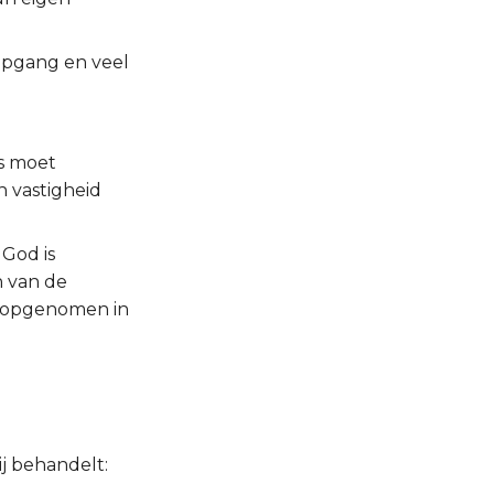
opgang en veel
ds moet
n vastigheid
 God is
n van de
is opgenomen in
j behandelt: