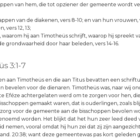
appen van hem, die tot opziener der gemeente wordt ver
happen van de diakenen, vers 8-10; en van hun vrouwen, v
, vers 12, 13;
, waarom hij aan Timotheüs schrijft, waarop hij spreekt 
 grondwaarheid door haar beleden, vers 14-16.
s 3:1-7
en aan Timotheüs en die aan Titus bevatten een schriftu
n bevelen voor de dienaren. Timotheüs was, naar wij on
e te Eféze achtergelaten werd om te zorgen voor hen, di
isschoppen gemaakt waren, dat is ouderlingen, zoals blij
 zorg voor de gemeente aan de bisschoppen bevolen wor
noemd worden. Het blijkt dat het hun zeer leed deed 
d nemen, vooral omdat hij hun zei dat zij zijn aangezich
and. 20:38; want deze gemeentewas pas kort geleden ges