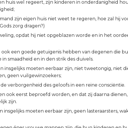
igen huis wel regeert, zijn kinderen in onderdanigheid 
igheid;
mand zijn eigen huis niet weet te regeren, hoe zal hij vo
Gods zorg dragen?)
eling, opdat hij niet opgeblazen worde en in het oordee
t ook een goede getuigenis hebben van degenen die bui
le in smaadheid en in den strik des duivels.
 insgelijks moeten eerbaar zijn, niet tweetongig, niet die
en, geen vuilgewinzoekers;
e verborgenheid des geloofs in een reine consciëntie.
n ook eerst beproefd worden, en dat zij daarna dienen, 
ijk zijn.
insgelijks moeten eerbaar zijn, geen lasteraarsters, w
kenen éner vrouwe mannen zijn, die hun kinderen en h