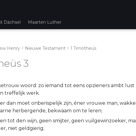
st Dächsel
Maarten Luther
ew Henry
Nieuwe Testament
1 Timótheüs
heüs 3
getrouw woord: zo iemand tot eens opzieners ambt lust 
 treffelijk werk.
er dan moet onberispelijk zijn, éner vrouwe man, wakker
aarne herbergende, bekwaam om te leren;
en tot den wijn, geen smijter, geen vuilgewinzoeker, ma
r, niet geldgierig;