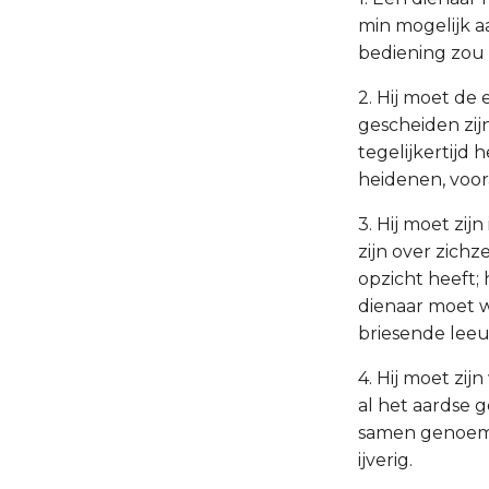
min mogelijk a
bediening zou 
2. Hij moet de
gescheiden zi
tegelijkertijd
heidenen, voor
3. Hij moet zij
zijn over zichz
opzicht heeft;
dienaar moet w
briesende leeu
4. Hij moet zij
al het aardse 
samen genoemd
ijverig.