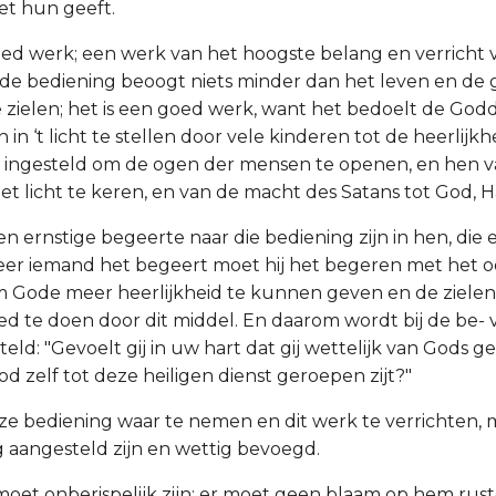
et hun geeft.
goed werk; een werk van het hoogste belang en verricht 
de bediening beoogt niets minder dan het leven en de 
e zielen; het is een goed werk, want het bedoelt de Godd
n ‘t licht te stellen door vele kinderen tot de heerlijkhe
s ingesteld om de ogen der mensen te openen, en hen 
het licht te keren, en van de macht des Satans tot God, H
n ernstige begeerte naar die bediening zijn in hen, die e
er iemand het begeert moet hij het begeren met het o
om Gode meer heerlijkheid te kunnen geven en de ziele
d te doen door dit middel. En daarom wordt bij de be- 
teld: "Gevoelt gij in uw hart dat gij wettelijk van Gods
d zelf tot deze heiligen dienst geroepen zijt?"
eze bediening waar te nemen en dit werk te verrichten,
g aangesteld zijn en wettig bevoegd.
 moet onberispelijk zijn; er moet geen blaam op hem rust