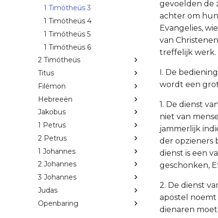
gevoelden de z
1 Timótheüs 3
achter om hun 
1 Timótheüs 4
Evangelies, wie
1 Timótheüs 5
van Christenen
1 Timótheüs 6
treffelijk werk.
2 Timótheüs
I. De bedienin
Titus
wordt een grote
Filémon
Hebreeën
1. De dienst va
Jakobus
niet van mensel
1 Petrus
jammerlijk indi
2 Petrus
der opzieners 
1 Johannes
dienst is een 
2 Johannes
geschonken, Ef.
3 Johannes
2. De dienst va
Judas
apostel noemt 
Openbaring
dienaren moete