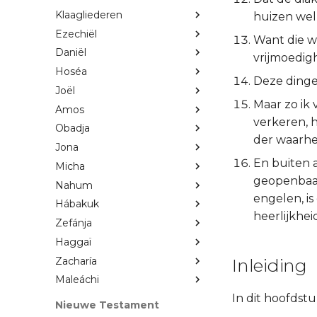
Klaagliederen
huizen wel
Ezechiël
Want die w
Daniël
vrijmoedigh
Hoséa
Deze dingen
Joël
Maar zo ik
Amos
verkeren, 
Obadja
der waarhe
Jona
En buiten a
Micha
geopenbaard
Nahum
engelen, is
Hábakuk
heerlijkhei
Zefánja
Haggaï
Zacharía
Inleiding
Maleáchi
In dit hoofdst
Nieuwe Testament