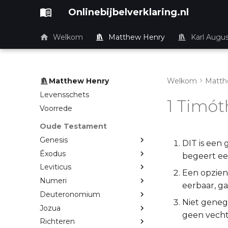
Onlinebijbelverklaring.nl
Welkom
Matthew Henry
Karl Augu
Matthew Henry
Welkom
Matth
Levensschets
1 Timót
Voorrede
Oude Testament
Genesis
DIT is een 
Éxodus
begeert een
Leviticus
Een opzien
Numeri
eerbaar, g
Deuteronomium
Niet geneg
Jozua
geen vechte
Richteren