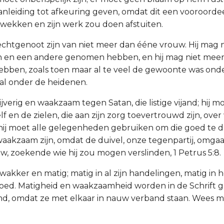
anleiding tot afkeuring geven, omdat dit een vooroordee
wekken en zijn werk zou doen afstuiten.
 echtgenoot zijn van niet meer dan ééne vrouw. Hij mag 
jn en een andere genomen hebben, en hij mag niet mee
 hebben, zoals toen maar al te veel de gewoonte was on
al onder de heidenen.
n ijverig en waakzaam tegen Satan, die listige vijand; hij
elf en de zielen, die aan zijn zorg toevertrouwd zijn, over
 hij moet alle gelegenheden gebruiken om die goed te 
aakzaam zijn, omdat de duivel, onze tegenpartij, omgaa
w, zoekende wie hij zou mogen verslinden, 1 Petrus 5:8.
n wakker en matig; matig in al zijn handelingen, matig in
goed. Matigheid en waakzaamheid worden in de Schrift 
, omdat ze met elkaar in nauw verband staan. Wees ma