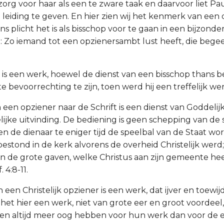
org voor haar als een te zware taak en daarvoor liet P
leiding te geven. En hier zien wij het kenmerk van een 
ns plicht het is als bisschop voor te gaan in een bijzon
: Zo iemand tot een opzienersambt lust heeft, die bege
g is een werk, hoewel de dienst van een bisschop thans
 bevoorrechting te zijn, toen werd hij een treffelijk we
n een opziener naar de Schrift is een dienst van Goddelijk
ijke uitvinding. De bediening is geen schepping van de st
en de dienaar te eniger tijd de speelbal van de Staat wor
bestond in de kerk alvorens de overheid Christelijk werd
van de grote gaven, welke Christus aan zijn gemeente he
 4:8-11.
n een Christelijk opziener is een werk, dat ijver en toewijd
het hier een werk, niet van grote eer en groot voordeel
n altijd meer oog hebben voor hun werk dan voor de e