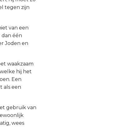
l tegen zijn
niet van een
r dan één
der Joden en
 moet waakzaam
 welke hij het
doen. Een
t als een
 het gebruik van
gewoonlijk
tig, wees