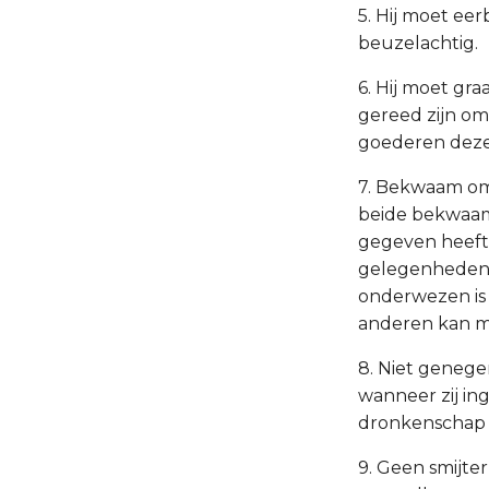
5. Hij moet eerb
beuzelachtig.
6. Hij moet gr
gereed zijn om
goederen dezer
7. Bekwaam om 
beide bekwaam 
gegeven heeft;
gelegenheden v
onderwezen is 
anderen kan m
8. Niet genege
wanneer zij ing
dronkenschap 
9. Geen smijte