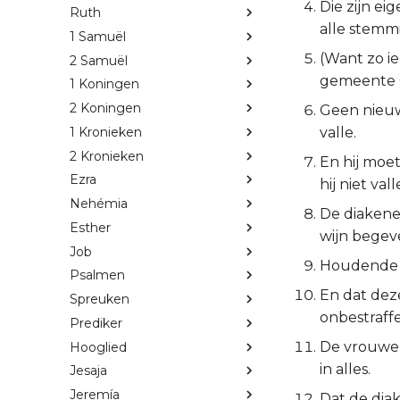
Die zijn e
Ruth
alle stemm
1 Samuël
(Want zo ie
2 Samuël
gemeente 
1 Koningen
2 Koningen
Geen nieuw
1 Kronieken
valle.
2 Kronieken
En hij moe
Ezra
hij niet val
Nehémia
De diakenen
Esther
wijn begev
Job
Houdende d
Psalmen
En dat deze
Spreuken
onbestraffel
Prediker
De vrouwen 
Hooglied
in alles.
Jesaja
Jeremía
Dat de dia