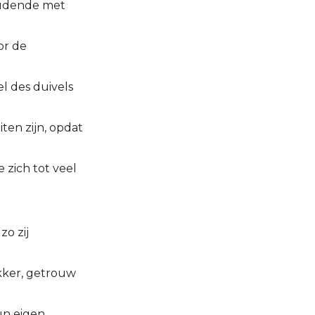
houdende met
or de
l des duivels
ten zijn, opdat
 zich tot veel
zo zij
akker, getrouw
un eigen