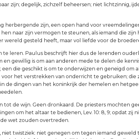
aar zijn; degelijk, zichzelf beheersen; niet lichtzinnig, ijd
aag herbergende zijn, een open hand voor vreemdeling
 hen naar zijn vermogen te steunen, als iemand die zijn 
 wereld gesteld heeft, maar vol liefde voor de broedere
te leren. Paulus beschrijft hier dus de lerenden ouderl
en gewillig is om aan anderen mede te delen de kenni
 een die geschikt is om te onderwijzen en geneigd om a
oor het verstrekken van onderricht te gebruiken; die z
in de dingen van het koninkrijk der hemelen en hetgee
eedelen.
n tot de wijn. Geen dronkaard. De priesters mochten ge
ingen om het altaar te bedienen, Lev. 10: 8, 9; opdat zij ni
de wet zouden overtreden.
r, niet twistziek: niet genegen om tegen iemand geweld 