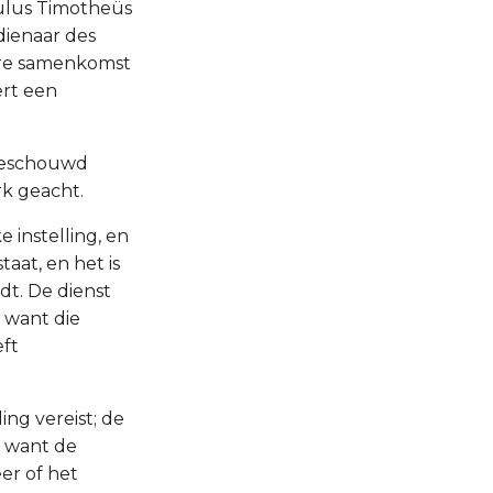
aulus Timotheüs
dienaar des
dere samenkomst
ert een
 beschouwd
rk geacht.
e instelling, en
aat, en het is
dt. De dienst
; want die
eft
ing vereist; de
, want de
er of het