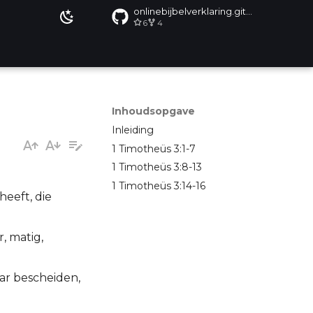
onlinebijbelverklaring.github.io
6
4
Inhoudsopgave
Inleiding
1 Timotheüs 3:1-7
1 Timotheüs 3:8-13
1 Timotheüs 3:14-16
heeft, die
, matig,
ar bescheiden,