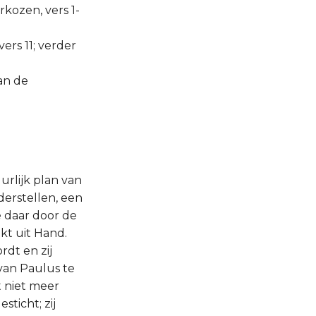
kozen, vers 1-
ers 11; verder
van de
urlijk plan van
derstellen, een
e daar door de
kt uit Hand.
dt en zij
van Paulus te
t niet meer
ticht; zij