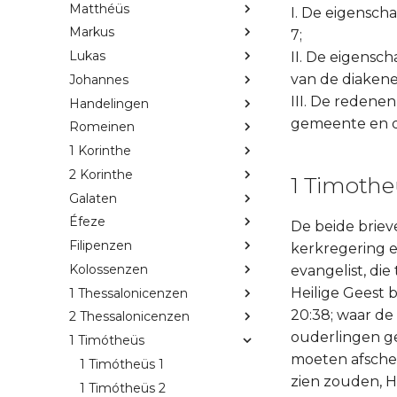
Matthéüs
I. De eigensch
Markus
7;
Lukas
II. De eigensc
van de diakenen
Johannes
III. De redenen
Handelingen
gemeente en de
Romeinen
1 Korinthe
2 Korinthe
1 Timotheü
Galaten
Éfeze
De beide briev
Filipenzen
kerkregering e
Kolossenzen
evangelist, di
Heilige Geest b
1 Thessalonicenzen
20:38; waar de
2 Thessalonicenzen
ouderlingen ge
1 Timótheüs
moeten afschei
1 Timótheüs 1
zien zouden, H
1 Timótheüs 2