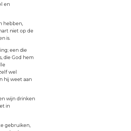
el en
en hebben,
hart niet op de
n is.
ing; een die
s, die God hem
lle
elf wel
n hij weet aan
en wijn drinken
et in
te gebruiken,