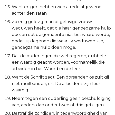
Ezechiël
Want enigen hebben zich alrede afgewend
achter den satan.
Daniël
Zo enig gelovig man of gelovige vrouw
weduwen heeft, dat die haar genoegzame hulp
Hoséa
doe, en dat de gemeente niet bezwaard worde,
opdat zij degenen die waarlijk weduwen zijn,
Joël
genoegzame hulp doen moge.
Amos
Dat de ouderlingen die wel regeren, dubbele
eer waardig geacht worden, voornamelijk die
Obadja
arbeiden in het Woord en de leer.
Want de Schrift zegt: Een dorsenden os zult gij
Jona
niet muilbanden; en: De arbeider is zijn loon
waardig.
Micha
Neem tegen een ouderling geen beschuldiging
Nahum
aan, anders dan onder twee of drie getuigen.
Bestraf die zondigen, in tegenwoordigheid van