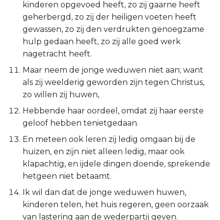
kinderen opgevoed heeft, zo zij gaarne heeft
Esther
geherbergd, zo zij der heiligen voeten heeft
gewassen, zo zij den verdrukten genoegzame
Job
hulp gedaan heeft, zo zij alle goed werk
nagetracht heeft.
Psalmen
Maar neem de jonge weduwen niet aan; want
als zij weelderig geworden zijn tegen Christus,
Spreuken
zo willen zij huwen,
Prediker
Hebbende haar oordeel, omdat zij haar eerste
geloof hebben tenietgedaan.
Hooglied
En meteen ook leren zij ledig omgaan bij de
huizen, en zijn niet alleen ledig, maar ook
Jesaja
klapachtig, en ijdele dingen doende, sprekende
hetgeen niet betaamt.
Jeremía
Ik wil dan dat de jonge weduwen huwen,
Klaagliederen
kinderen telen, het huis regeren, geen oorzaak
van lastering aan de wederpartij geven.