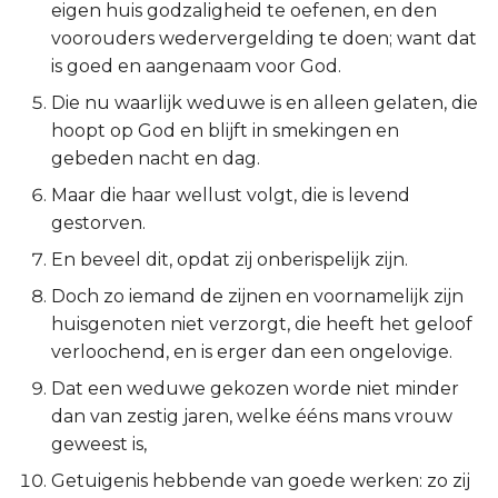
eigen huis godzaligheid te oefenen, en den
Ruth
voorouders wedervergelding te doen; want dat
is goed en aangenaam voor God.
1 Samuël
Die nu waarlijk weduwe is en alleen gelaten, die
hoopt op God en blijft in smekingen en
2 Samuël
gebeden nacht en dag.
Maar die haar wellust volgt, die is levend
1 Koningen
gestorven.
2 Koningen
En beveel dit, opdat zij onberispelijk zijn.
Doch zo iemand de zijnen en voornamelijk zijn
1 Kronieken
huisgenoten niet verzorgt, die heeft het geloof
verloochend, en is erger dan een ongelovige.
2 Kronieken
Dat een weduwe gekozen worde niet minder
Ezra
dan van zestig jaren, welke ééns mans vrouw
geweest is,
Nehémia
Getuigenis hebbende van goede werken: zo zij