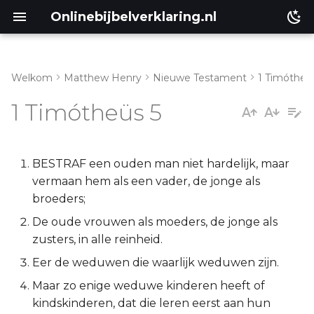
Onlinebijbelverklaring.nl
Welkom
Matthew Henry
Nieuwe Testament
1 Timótheü
Genesis
Inleiding
1 Timótheüs 5
Éxodus
1 Timotheüs 5:1-2
Leviticus
1 Timotheüs 5:3-16
BESTRAF een ouden man niet hardelijk, maar
vermaan hem als een vader, de jonge als
Numeri
1 Timotheüs 5:17-25
broeders;
De oude vrouwen als moeders, de jonge als
Deuteronomium
zusters, in alle reinheid.
Eer de weduwen die waarlijk weduwen zijn.
Jozua
Maar zo enige weduwe kinderen heeft of
Richteren
kindskinderen, dat die leren eerst aan hun