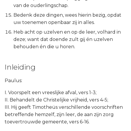
Ezechiël
van de ouderlingschap.
Bedenk deze dingen, wees hierin bezig, opdat
Daniël
uw toenemen openbaar zij in alles.
Heb acht op uzelven en op de leer, volhard in
Hoséa
deze; want dat doende zult gij én uzelven
behouden én die u horen.
Joël
Amos
Inleiding
Obadja
Paulus:
Jona
I. Voorspelt een vreeslijke afval, vers 1-3;
II. Behandelt de Christelijke vrijheid, vers 4-5;
Micha
III. Hij geeft Timotheüs verschillende voorschriften
betreffende hemzelf, zijn leer, de aan zijn zorg
Nahum
toevertrouwde gemeente, vers 6-16.