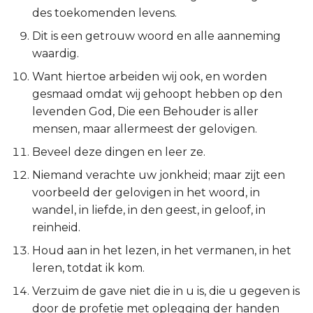
des toekomenden levens.
Esther
Dit is een getrouw woord en alle aanneming
Job
waardig.
Want hiertoe arbeiden wij ook, en worden
Psalmen
gesmaad omdat wij gehoopt hebben op den
levenden God, Die een Behouder is aller
Spreuken
mensen, maar allermeest der gelovigen.
Beveel deze dingen en leer ze.
Prediker
Niemand verachte uw jonkheid; maar zijt een
Hooglied
voorbeeld der gelovigen in het woord, in
wandel, in liefde, in den geest, in geloof, in
Jesaja
reinheid.
Houd aan in het lezen, in het vermanen, in het
Jeremía
leren, totdat ik kom.
Klaagliederen
Verzuim de gave niet die in u is, die u gegeven is
door de profetie met oplegging der handen