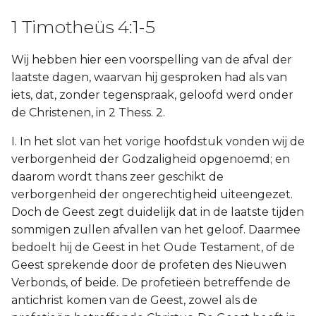
Hábakuk
1 Timotheüs 4:1-5
Zefánja
Wij hebben hier een voorspelling van de afval der
Haggaï
laatste dagen, waarvan hij gesproken had als van
iets, dat, zonder tegenspraak, geloofd werd onder
Zacharía
de Christenen, in 2 Thess. 2.
I. In het slot van het vorige hoofdstuk vonden wij de
Maleáchi
verborgenheid der Godzaligheid opgenoemd; en
daarom wordt thans zeer geschikt de
verborgenheid der ongerechtigheid uiteengezet.
Doch de Geest zegt duidelijk dat in de laatste tijden
sommigen zullen afvallen van het geloof. Daarmee
bedoelt hij de Geest in het Oude Testament, of de
Geest sprekende door de profeten des Nieuwen
Verbonds, of beide. De profetieën betreffende de
antichrist komen van de Geest, zowel als de