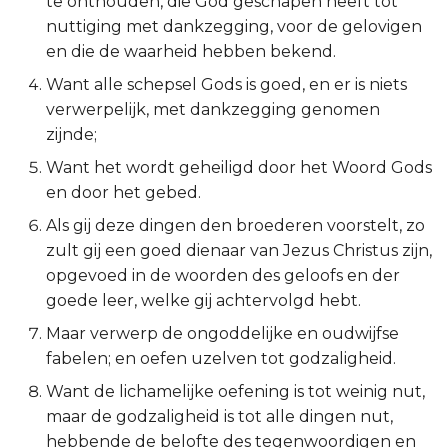
te onthouden, die God geschapen heeft tot
nuttiging met dankzegging, voor de gelovigen
Ruth
en die de waarheid hebben bekend.
1 Samuël
Want alle schepsel Gods is goed, en er is niets
verwerpelijk, met dankzegging genomen
2 Samuël
zijnde;
Want het wordt geheiligd door het Woord Gods
1 Koningen
en door het gebed.
Als gij deze dingen den broederen voorstelt, zo
2 Koningen
zult gij een goed dienaar van Jezus Christus zijn,
1 Kronieken
opgevoed in de woorden des geloofs en der
goede leer, welke gij achtervolgd hebt.
2 Kronieken
Maar verwerp de ongoddelijke en oudwijfse
fabelen; en oefen uzelven tot godzaligheid.
Ezra
Want de lichamelijke oefening is tot weinig nut,
maar de godzaligheid is tot alle dingen nut,
Nehémia
hebbende de belofte des tegenwoordigen en