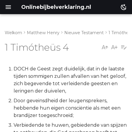
Onlinebijbelverklaring.nl
Welkom
Matthew Henry
Nieuwe Testament
1 Timótheü
Genesis
Inleiding
1 Timótheüs 4
Éxodus
1 Timotheüs 4:1-5
Leviticus
1 Timotheüs 4:6-16
DOCH de Geest zegt duidelijk, dat in de laatste
tijden sommigen zullen afvallen van het geloof,
Numeri
zich begevende tot verleidende geesten en
leringen der duivelen,
Deuteronomium
Door geveinsdheid der leugensprekers,
hebbende hun eigen consciëntie als met een
Jozua
brandijzer toegeschroeid;
Verbiedende te huwen, gebiedende van spijzen
Richteren