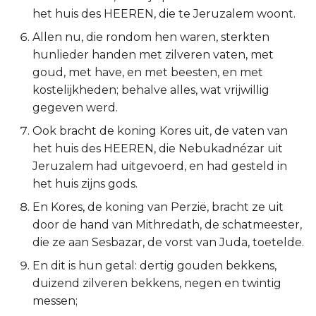
het huis des HEEREN, die te Jeruzalem woont.
Titus
Allen nu, die rondom hen waren, sterkten
Filémon
hunlieder handen met zilveren vaten, met
goud, met have, en met beesten, en met
Hebreeën
kostelijkheden; behalve alles, wat vrijwillig
gegeven werd.
Jakobus
Ook bracht de koning Kores uit, de vaten van
het huis des HEEREN, die Nebukadnézar uit
1 Petrus
Jeruzalem had uitgevoerd, en had gesteld in
het huis zijns gods.
2 Petrus
En Kores, de koning van Perzië, bracht ze uit
1 Johannes
door de hand van Mithredath, de schatmeester,
die ze aan Sesbazar, de vorst van Juda, toetelde.
2 Johannes
En dit is hun getal: dertig gouden bekkens,
duizend zilveren bekkens, negen en twintig
3 Johannes
messen;