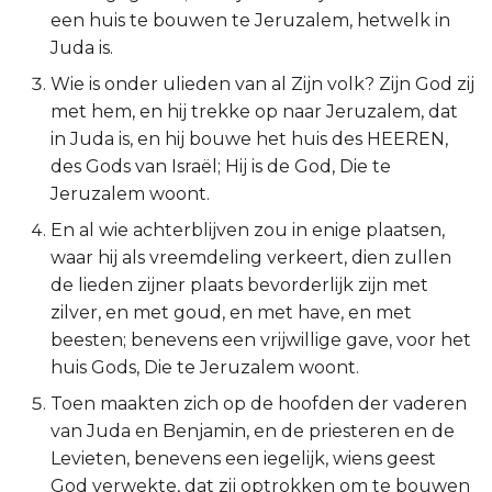
een huis te bouwen te Jeruzalem, hetwelk in
2 Korinthe
Juda is.
Wie is onder ulieden van al Zijn volk? Zijn God zij
Galaten
met hem, en hij trekke op naar Jeruzalem, dat
in Juda is, en hij bouwe het huis des HEEREN,
Éfeze
des Gods van Israël; Hij is de God, Die te
Jeruzalem woont.
Filipenzen
En al wie achterblijven zou in enige plaatsen,
Kolossenzen
waar hij als vreemdeling verkeert, dien zullen
de lieden zijner plaats bevorderlijk zijn met
1 Thessalonicenzen
zilver, en met goud, en met have, en met
beesten; benevens een vrijwillige gave, voor het
2 Thessalonicenzen
huis Gods, Die te Jeruzalem woont.
Toen maakten zich op de hoofden der vaderen
1 Timótheüs
van Juda en Benjamin, en de priesteren en de
Levieten, benevens een iegelijk, wiens geest
2 Timótheüs
God verwekte, dat zij optrokken om te bouwen