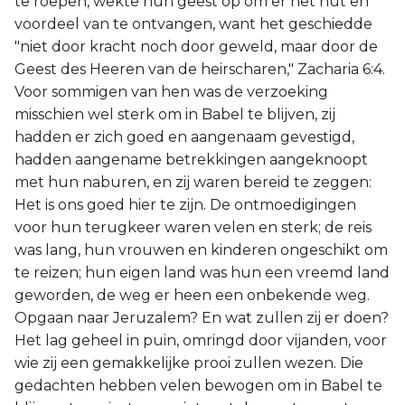
te roepen, wekte hun geest op om er het nut en
voordeel van te ontvangen, want het geschiedde
"niet door kracht noch door geweld, maar door de
Geest des Heeren van de heirscharen," Zacharia 6:4.
Voor sommigen van hen was de verzoeking
misschien wel sterk om in Babel te blijven, zij
hadden er zich goed en aangenaam gevestigd,
hadden aangename betrekkingen aangeknoopt
met hun naburen, en zij waren bereid te zeggen:
Het is ons goed hier te zijn. De ontmoedigingen
voor hun terugkeer waren velen en sterk; de reis
was lang, hun vrouwen en kinderen ongeschikt om
te reizen; hun eigen land was hun een vreemd land
geworden, de weg er heen een onbekende weg.
Opgaan naar Jeruzalem? En wat zullen zij er doen?
Het lag geheel in puin, omringd door vijanden, voor
wie zij een gemakkelijke prooi zullen wezen. Die
gedachten hebben velen bewogen om in Babel te