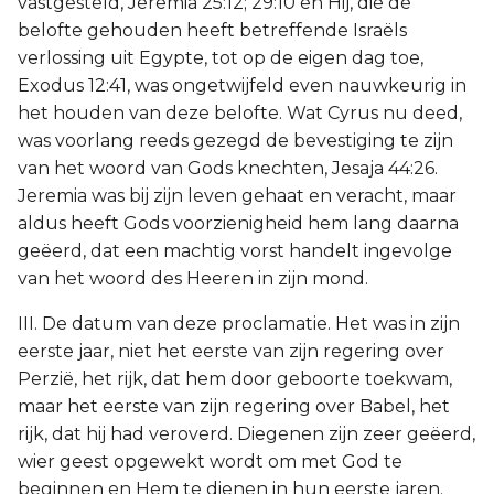
vastgesteld, Jeremia 25:12; 29:10 en Hij, die de
belofte gehouden heeft betreffende Israëls
verlossing uit Egypte, tot op de eigen dag toe,
Exodus 12:41, was ongetwijfeld even nauwkeurig in
het houden van deze belofte. Wat Cyrus nu deed,
was voorlang reeds gezegd de bevestiging te zijn
van het woord van Gods knechten, Jesaja 44:26.
Jeremia was bij zijn leven gehaat en veracht, maar
aldus heeft Gods voorzienigheid hem lang daarna
geëerd, dat een machtig vorst handelt ingevolge
van het woord des Heeren in zijn mond.
III. De datum van deze proclamatie. Het was in zijn
eerste jaar, niet het eerste van zijn regering over
Perzië, het rijk, dat hem door geboorte toekwam,
maar het eerste van zijn regering over Babel, het
rijk, dat hij had veroverd. Diegenen zijn zeer geëerd,
wier geest opgewekt wordt om met God te
beginnen en Hem te dienen in hun eerste jaren.