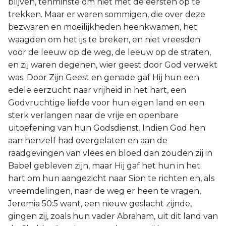
blijven, tenminste om niet met de eersten op te
trekken. Maar er waren sommigen, die over deze
bezwaren en moeilijkheden heenkwamen, het
waagden om het ijs te breken, en niet vreesden
voor de leeuw op de weg, de leeuw op de straten,
en zij waren degenen, wier geest door God verwekt
was. Door Zijn Geest en genade gaf Hij hun een
edele eerzucht naar vrijheid in het hart, een
Godvruchtige liefde voor hun eigen land en een
sterk verlangen naar de vrije en openbare
uitoefening van hun Godsdienst. Indien God hen
aan henzelf had overgelaten en aan de
raadgevingen van vlees en bloed dan zouden zij in
Babel gebleven zijn, maar Hij gaf het hun in het
hart om hun aangezicht naar Sion te richten en, als
vreemdelingen, naar de weg er heen te vragen,
Jeremia 50:5 want, een nieuw geslacht zijnde,
gingen zij, zoals hun vader Abraham, uit dit land van