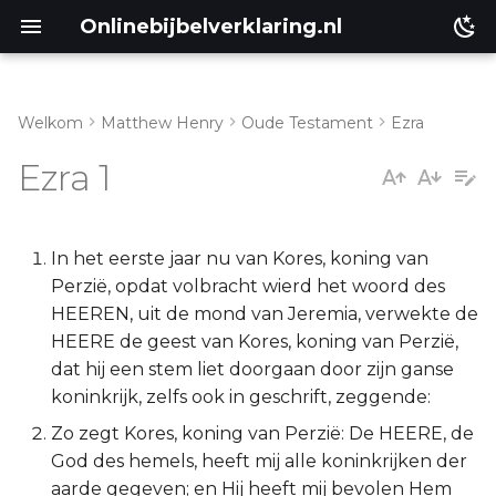
Onlinebijbelverklaring.nl
Welkom
Matthew Henry
Oude Testament
Ezra
Inleiding
Matthéüs
Ezra 1
Ezra 1:1-4
Markus
Ezra 1:5-11
Lukas
In het eerste jaar nu van Kores, koning van
Perzië, opdat volbracht wierd het woord des
Johannes
HEEREN, uit de mond van Jeremia, verwekte de
HEERE de geest van Kores, koning van Perzië,
Handelingen
dat hij een stem liet doorgaan door zijn ganse
koninkrijk, zelfs ook in geschrift, zeggende:
Romeinen
Zo zegt Kores, koning van Perzië: De HEERE, de
God des hemels, heeft mij alle koninkrijken der
1 Korinthe
aarde gegeven; en Hij heeft mij bevolen Hem