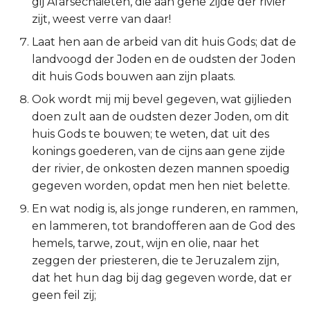
gij Afarsechaieten, die aan gene zijde der rivier
Titus
zijt, weest verre van daar!
Laat hen aan de arbeid van dit huis Gods; dat de
Filémon
landvoogd der Joden en de oudsten der Joden
dit huis Gods bouwen aan zijn plaats.
Hebreeën
Ook wordt mij mij bevel gegeven, wat gijlieden
doen zult aan de oudsten dezer Joden, om dit
Jakobus
huis Gods te bouwen; te weten, dat uit des
konings goederen, van de cijns aan gene zijde
1 Petrus
der rivier, de onkosten dezen mannen spoedig
2 Petrus
gegeven worden, opdat men hen niet belette.
En wat nodig is, als jonge runderen, en rammen,
1 Johannes
en lammeren, tot brandofferen aan de God des
hemels, tarwe, zout, wijn en olie, naar het
2 Johannes
zeggen der priesteren, die te Jeruzalem zijn,
dat het hun dag bij dag gegeven worde, dat er
3 Johannes
geen feil zij;