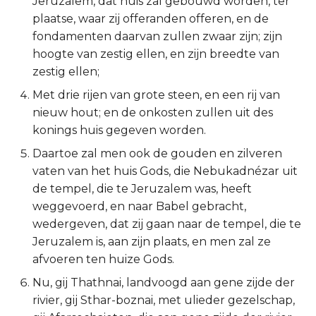
Jeruzalem, dat huis zal gebouwd worden, ter
plaatse, waar zij offeranden offeren, en de
2 Korinthe
fondamenten daarvan zullen zwaar zijn; zijn
hoogte van zestig ellen, en zijn breedte van
Galaten
zestig ellen;
Éfeze
Met drie rijen van grote steen, en een rij van
nieuw hout; en de onkosten zullen uit des
Filipenzen
konings huis gegeven worden.
Daartoe zal men ook de gouden en zilveren
Kolossenzen
vaten van het huis Gods, die Nebukadnézar uit
de tempel, die te Jeruzalem was, heeft
1 Thessalonicenzen
weggevoerd, en naar Babel gebracht,
wedergeven, dat zij gaan naar de tempel, die te
2 Thessalonicenzen
Jeruzalem is, aan zijn plaats, en men zal ze
afvoeren ten huize Gods.
1 Timótheüs
Nu, gij Thathnai, landvoogd aan gene zijde der
2 Timótheüs
rivier, gij Sthar-boznai, met ulieder gezelschap,