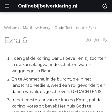
Onlinebijbelverklaring.nl
Welkom
Matthew Henry
Oude Testament
Ezra
Ezra 6:1-22
Matthéüs
Ezra 6
Markus
Lukas
Toen gaf de koning Darius bevel; en zij zochten
in de kanselarij, waar de schatten waren
Johannes
weggelegd, in Babel.
En te Achmetha, in de burcht, die in het
Handelingen
landschap Medië is, werd een rol gevonden; en
daarin was aldus geschreven: GEDACHTENIS;
Romeinen
In het eerste jaar van de koning Kores, gaf de
koning Kores dit bevel: Het huis Gods te
1 Korinthe