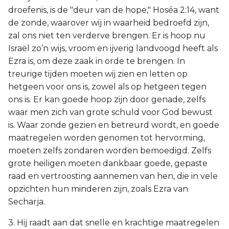
droefenis, is de "deur van de hope," Hoséa 2:14, want
de zonde, waarover wij in waarheid bedroefd zijn,
zal ons niet ten verderve brengen. Er is hoop nu
Israël zo’n wijs, vroom en ijverig landvoogd heeft als
Ezra is, om deze zaak in orde te brengen. In
treurige tijden moeten wij zien en letten op
hetgeen voor ons is, zowel als op hetgeen tegen
ons is. Er kan goede hoop zijn door genade, zelfs
waar men zich van grote schuld voor God bewust
is. Waar zonde gezien en betreurd wordt, en goede
maatregelen worden genomen tot hervorming,
moeten zelfs zondaren worden bemoedigd. Zelfs
grote heiligen moeten dankbaar goede, gepaste
raad en vertroosting aannemen van hen, die in vele
opzichten hun minderen zijn, zoals Ezra van
Secharja.
3. Hij raadt aan dat snelle en krachtige maatregelen