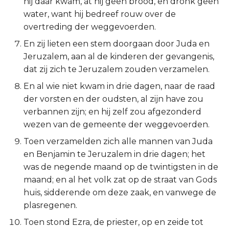
hij daar kwam, at hij geen brood, en dronk geen
Titus
water, want hij bedreef rouw over de
overtreding der weggevoerden.
Filémon
En zij lieten een stem doorgaan door Juda en
Jeruzalem, aan al de kinderen der gevangenis,
Hebreeën
dat zij zich te Jeruzalem zouden verzamelen.
En al wie niet kwam in drie dagen, naar de raad
Jakobus
der vorsten en der oudsten, al zijn have zou
verbannen zijn; en hij zelf zou afgezonderd
1 Petrus
wezen van de gemeente der weggevoerden.
2 Petrus
Toen verzamelden zich alle mannen van Juda
en Benjamin te Jeruzalem in drie dagen; het
1 Johannes
was de negende maand op de twintigsten in de
maand; en al het volk zat op de straat van Gods
2 Johannes
huis, sidderende om deze zaak, en vanwege de
plasregenen.
3 Johannes
Toen stond Ezra, de priester, op en zeide tot