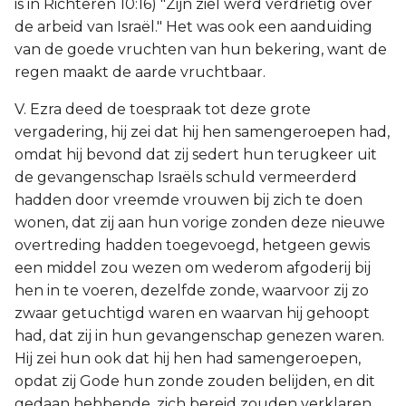
is in Richteren 10:16) "Zijn ziel werd verdrietig over
de arbeid van Israël." Het was ook een aanduiding
van de goede vruchten van hun bekering, want de
regen maakt de aarde vruchtbaar.
V. Ezra deed de toespraak tot deze grote
vergadering, hij zei dat hij hen samengeroepen had,
omdat hij bevond dat zij sedert hun terugkeer uit
de gevangenschap Israëls schuld vermeerderd
hadden door vreemde vrouwen bij zich te doen
wonen, dat zij aan hun vorige zonden deze nieuwe
overtreding hadden toegevoegd, hetgeen gewis
een middel zou wezen om wederom afgoderij bij
hen in te voeren, dezelfde zonde, waarvoor zij zo
zwaar getuchtigd waren en waarvan hij gehoopt
had, dat zij in hun gevangenschap genezen waren.
Hij zei hun ook dat hij hen had samengeroepen,
opdat zij Gode hun zonde zouden belijden, en dit
gedaan hebbende, zich bereid zouden verklaren