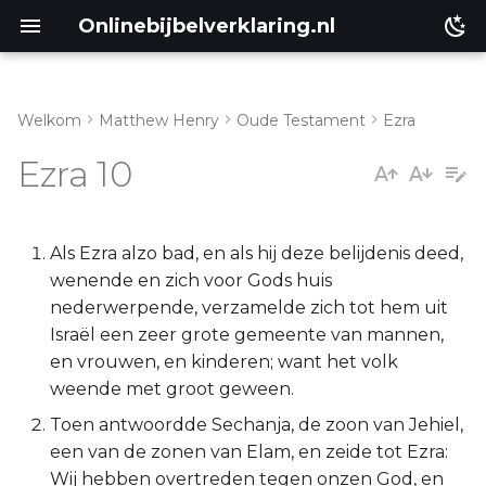
Onlinebijbelverklaring.nl
Welkom
Matthew Henry
Oude Testament
Ezra
Inleiding
Matthéüs
Ezra 10
Ezra 10:1-5
Markus
Ezra 10:6-14
Lukas
Als Ezra alzo bad, en als hij deze belijdenis deed,
wenende en zich voor Gods huis
Ezra 10:15-44
Johannes
nederwerpende, verzamelde zich tot hem uit
Israël een zeer grote gemeente van mannen,
Handelingen
en vrouwen, en kinderen; want het volk
weende met groot geween.
Romeinen
Toen antwoordde Sechanja, de zoon van Jehiel,
een van de zonen van Elam, en zeide tot Ezra:
1 Korinthe
Wij hebben overtreden tegen onzen God, en