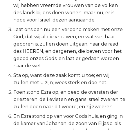
wij hebben vreemde vrouwen van de volken
2 Korinthe
des lands bij ons doen wonen; maar nu, er is
hope voor Israël, dezen aangaande.
Galaten
Laat ons dan nu een verbond maken met onze
God, dat wij al die vrouwen, en wat van haar
Éfeze
geboren is, zullen doen uitgaan, naar de raad
des HEEREN, en dergenen, die beven voor het
Filipenzen
gebod onzes Gods; en laat er gedaan worden
Kolossenzen
naar de wet.
Sta op, want deze zaak komt u toe; en wij
1 Thessalonicenzen
zullen met u zijn; wees sterk en doe het.
Toen stond Ezra op, en deed de oversten der
2 Thessalonicenzen
priesteren, de Levieten en gans Israël zweren, te
zullen doen naar dit woord; en zij zwoeren.
1 Timótheüs
En Ezra stond op van voor Gods huis, en ging in
2 Timótheüs
de kamer van Johanan, de zoon van Eljasib; als