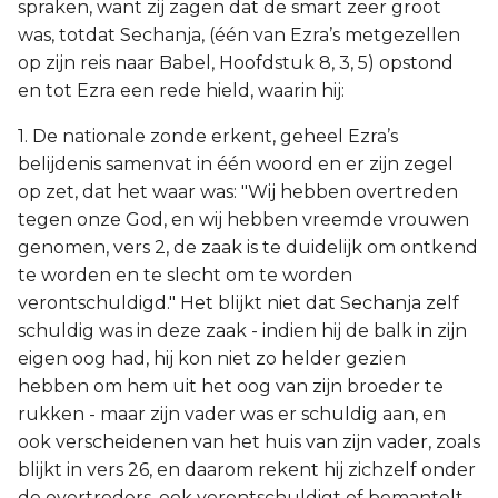
spraken, want zij zagen dat de smart zeer groot
was, totdat Sechanja, (één van Ezra’s metgezellen
op zijn reis naar Babel, Hoofdstuk 8, 3, 5) opstond
en tot Ezra een rede hield, waarin hij:
1. De nationale zonde erkent, geheel Ezra’s
belijdenis samenvat in één woord en er zijn zegel
op zet, dat het waar was: "Wij hebben overtreden
tegen onze God, en wij hebben vreemde vrouwen
genomen, vers 2, de zaak is te duidelijk om ontkend
te worden en te slecht om te worden
verontschuldigd." Het blijkt niet dat Sechanja zelf
schuldig was in deze zaak - indien hij de balk in zijn
eigen oog had, hij kon niet zo helder gezien
hebben om hem uit het oog van zijn broeder te
rukken - maar zijn vader was er schuldig aan, en
ook verscheidenen van het huis van zijn vader, zoals
blijkt in vers 26, en daarom rekent hij zichzelf onder
de overtreders, ook verontschuldigt of bemantelt