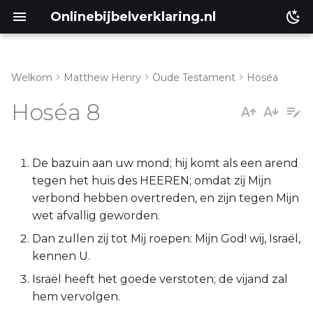
Onlinebijbelverklaring.nl
Welkom
Matthew Henry
Oude Testament
Hoséa
Inleiding
Matthéüs
Hoséa 8
Hoséa 8:1-7
Markus
Hoséa 8:8-14
Lukas
De bazuin aan uw mond; hij komt als een arend
tegen het huis des HEEREN; omdat zij Mijn
Johannes
verbond hebben overtreden, en zijn tegen Mijn
wet afvallig geworden.
Handelingen
Dan zullen zij tot Mij roepen: Mijn God! wij, Israël,
kennen U.
Romeinen
Israël heeft het goede verstoten; de vijand zal
hem vervolgen.
1 Korinthe