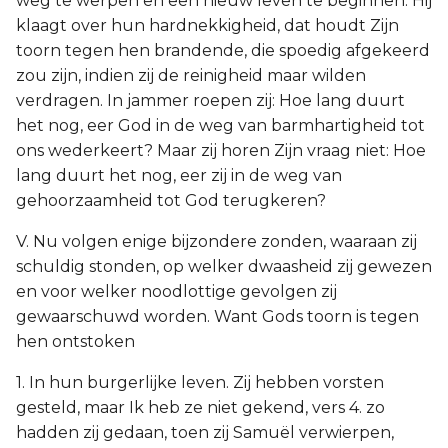
weg te werpen en een nieuw leven te beginnen. Hij
klaagt over hun hardnekkigheid, dat houdt Zijn
toorn tegen hen brandende, die spoedig afgekeerd
zou zijn, indien zij de reinigheid maar wilden
verdragen. In jammer roepen zij: Hoe lang duurt
het nog, eer God in de weg van barmhartigheid tot
ons wederkeert? Maar zij horen Zijn vraag niet: Hoe
lang duurt het nog, eer zij in de weg van
gehoorzaamheid tot God terugkeren?
V. Nu volgen enige bijzondere zonden, waaraan zij
schuldig stonden, op welker dwaasheid zij gewezen
en voor welker noodlottige gevolgen zij
gewaarschuwd worden. Want Gods toorn is tegen
hen ontstoken
1. In hun burgerlijke leven. Zij hebben vorsten
gesteld, maar Ik heb ze niet gekend, vers 4. zo
hadden zij gedaan, toen zij Samuël verwierpen,