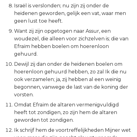
Israël is verslonden; nu zijn zij onder de
Titus
heidenen geworden, gelijk een vat, waar men
geen lust toe heeft.
Filémon
Want zij zijn opgetogen naar Assur, een
Hebreeën
woudezel, die alleen voor zichzelven is; die van
Efraïm hebben boelen om hoerenloon
Jakobus
gehuurd.
Dewijl zij dan onder de heidenen boelen om
1 Petrus
hoerenloon gehuurd hebben, zo zal Ik die nu
ook verzamelen; ja, zij hebben al een weinig
2 Petrus
begonnen, vanwege de last van de koning der
vorsten.
1 Johannes
Omdat Efraïm de altaren vermenigvuldigd
2 Johannes
heeft tot zondigen, zo zijn hem de altaren
geworden tot zondigen.
3 Johannes
Ik schrijf hem de voortreffelijkheden Mijner wet