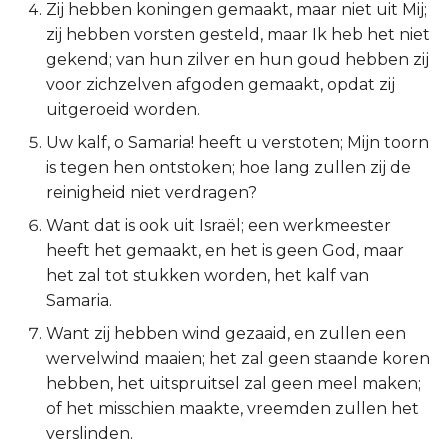
Zij hebben koningen gemaakt, maar niet uit Mij;
2 Korinthe
zij hebben vorsten gesteld, maar Ik heb het niet
gekend; van hun zilver en hun goud hebben zij
Galaten
voor zichzelven afgoden gemaakt, opdat zij
uitgeroeid worden.
Éfeze
Uw kalf, o Samaria! heeft u verstoten; Mijn toorn
is tegen hen ontstoken; hoe lang zullen zij de
Filipenzen
reinigheid niet verdragen?
Want dat is ook uit Israël; een werkmeester
Kolossenzen
heeft het gemaakt, en het is geen God, maar
1 Thessalonicenzen
het zal tot stukken worden, het kalf van
Samaria.
2 Thessalonicenzen
Want zij hebben wind gezaaid, en zullen een
wervelwind maaien; het zal geen staande koren
1 Timótheüs
hebben, het uitspruitsel zal geen meel maken;
of het misschien maakte, vreemden zullen het
2 Timótheüs
verslinden.