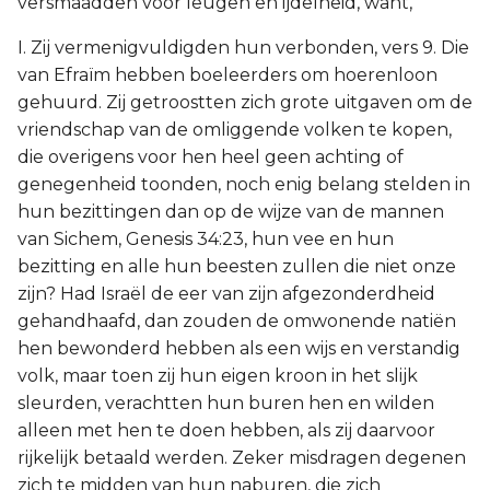
versmaadden voor leugen en ijdelheid, want,
I. Zij vermenigvuldigden hun verbonden, vers 9. Die
van Efraïm hebben boeleerders om hoerenloon
gehuurd. Zij getroostten zich grote uitgaven om de
vriendschap van de omliggende volken te kopen,
die overigens voor hen heel geen achting of
genegenheid toonden, noch enig belang stelden in
hun bezittingen dan op de wijze van de mannen
van Sichem, Genesis 34:23, hun vee en hun
bezitting en alle hun beesten zullen die niet onze
zijn? Had Israël de eer van zijn afgezonderdheid
gehandhaafd, dan zouden de omwonende natiën
hen bewonderd hebben als een wijs en verstandig
volk, maar toen zij hun eigen kroon in het slijk
sleurden, verachtten hun buren hen en wilden
alleen met hen te doen hebben, als zij daarvoor
rijkelijk betaald werden. Zeker misdragen degenen
zich te midden van hun naburen, die zich