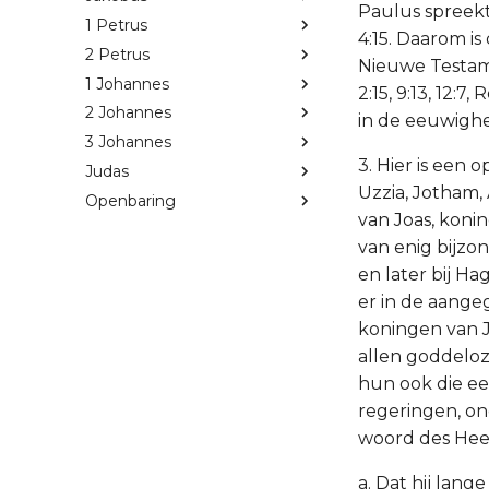
Paulus spreekt
1 Petrus
4:15. Daarom i
2 Petrus
Nieuwe Testam
1 Johannes
2:15, 9:13, 12:
2 Johannes
in de eeuwighe
3 Johannes
3. Hier is een 
Judas
Uzzia, Jotham,
Openbaring
van Joas, konin
van enig bijzon
en later bij H
er in de aang
koningen van 
allen goddeloz
hun ook die ee
regeringen, on
woord des Heer
a. Dat hij lang