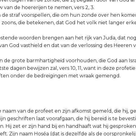
 van de hoererijen te nemen, vers 2, 3.
n de straf voorspellen, die om hun zonde over hen komen
 zoons, die betekenen, dat God het volk niet langer erke
oostende woorden brengen aan het rijk van Juda, dat no
 van God vasthield en dat van de verlossing des Heeren 
un de grote barmhartigheid voorhouden, die God aan Isr
tste dagen bewijzen zal, vers 10, 11, want in deze profetie 
loften onder de bedreigingen met wraak gemengd.
e naam van de profeet en zijn afkomst gemeld, die hij, ge
ijn geschriften laat voorafgaan, die hij bereid is te beves
jn. Hij zet er zijn hand bij en handhaaft wat hij gesproke
ft. Zijn naam Hoséa (dat is dezelfde als de oorspronkel