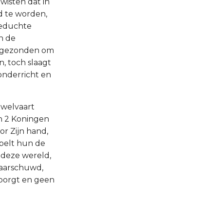
wisten dat in
d te worden,
geduchte
n de
dt gezonden om
, toch slaagt
 onderricht en
n welvaart
in 2 Koningen
or Zijn hand,
pelt hun de
deze wereld,
waarschuwd,
rborgt en geen