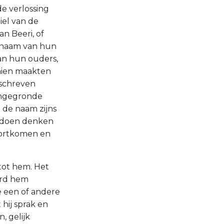
e verlossing
iel van de
an Beeri, of
ijnaam van hun
an hun ouders,
chien maakten
eschreven
ongegronde
 de naam zijns
an doen denken
oortkomen en
tot hem. Het
erd hem
e een of andere
hij sprak en
, gelijk