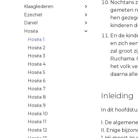
Nochtans za
Klaagliederen
gemeten no
Ezechiël
hen gezegd z
Daniël
kinderen d
Hoséa
En de kind
Hoséa 1
en zich een
Hoséa 2
zal groot z
Hoséa 3
Ruchama. 
Hoséa 4
het volk v
Hoséa 5
daarna alle
Hoséa 6
Hoséa 7
Inleiding
Hoséa 8
Hoséa 9
In dit hoofdst
Hoséa 10
Hoséa 11
I. De algemene 
II. Enige bijzo
Hoséa 12
1. Hij moest ze