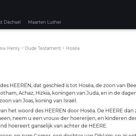
st Dächsel
Maarten Luther
ew Henry
Oude Testament
Hoséa
des HEEREN, dat geschied is tot Hoséa, de zoon van Beer
Jotham, Achaz, Hizkia, koningen van Juda, en in de dage
oon van Joas, koning van Israël.
van het woord des HEEREN door Hoséa. De HEERE dan z
heen, neem u een vrouw der hoererijen, en kinderen der
and hoereert ganselijk van achter de HEERE.
 heen, en nam Gomer, een dochter van Diblaim; en zij on