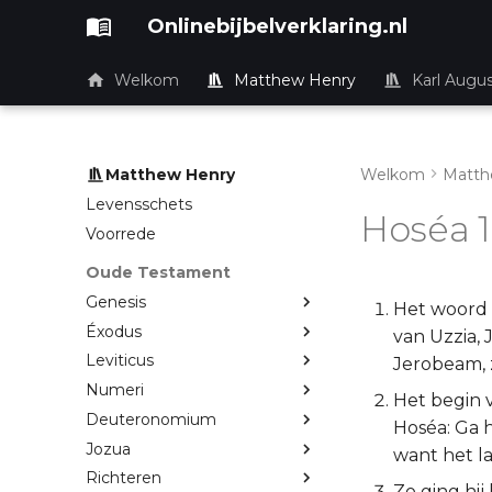
Onlinebijbelverklaring.nl
Welkom
Matthew Henry
Karl Augu
Matthew Henry
Welkom
Matth
Levensschets
Hoséa 1
Voorrede
Oude Testament
Genesis
Het woord 
Éxodus
van Uzzia, 
Leviticus
Jerobeam, z
Numeri
Het begin 
Deuteronomium
Hoséa: Ga 
Jozua
want het l
Richteren
Zo ging hij