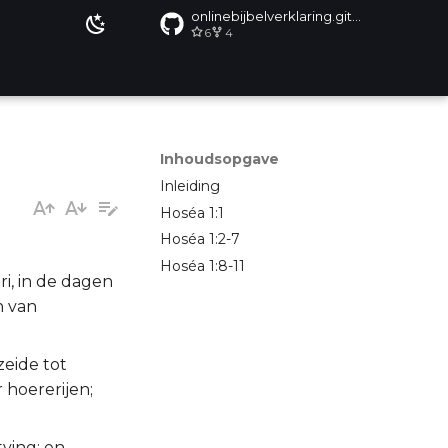
onlinebijbelverklaring.github.io
6
4
Inhoudsopgave
Inleiding
Hoséa 1:1
Hoséa 1:2-7
Hoséa 1:8-11
i, in de dagen
n van
eide tot
 hoererijen;
tving; en