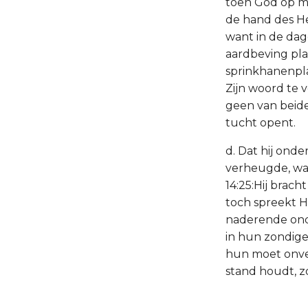
toen God op me
de hand des He
want in de dag
aardbeving plaa
sprinkhanenpla
Zijn woord te 
geen van beide 
tucht opent.
d. Dat hij onde
verheugde, want
14:25:Hij brach
toch spreekt 
naderende ond
in hun zondig
hun moet onve
stand houdt, zo