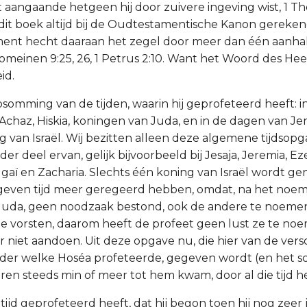
 aangaande hetgeen hij door zuivere ingeving wist, 1 T
s dit boek altijd bij de Oudtestamentische Kanon gereken
ent hecht daaraan het zegel door meer dan één aanhal
7, Romeinen 9:25, 26, 1 Petrus 2:10. Want het Woord des H
id.
opsomming van de tijden, waarin hij geprofeteerd heeft: 
 Achaz, Hiskia, koningen van Juda, en in de dagen van J
g van Israël. Wij bezitten alleen deze algemene tijdsopga
der deel ervan, gelijk bijvoorbeeld bij Jesaja, Jeremia, Ez
aggaï en Zacharia. Slechts één koning van Israël wordt 
egeven tijd meer geregeerd hebben, omdat, na het noe
Juda, geen noodzaak bestond, ook de andere te noeme
e vorsten, daarom heeft de profeet geen lust ze te noe
r niet aandoen. Uit deze opgave nu, die hier van de vers
der welke Hoséa profeteerde, gegeven wordt (en het sch
en steeds min of meer tot hem kwam, door al die tijd hee
e tijd geprofeteerd heeft, dat hij begon toen hij nog zeer