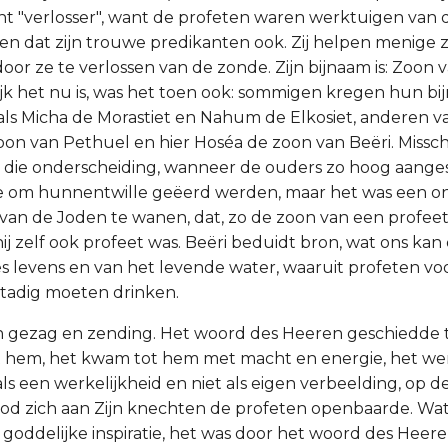
t "verlosser", want de profeten waren werktuigen van d
 en dat zijn trouwe predikanten ook. Zij helpen menige z
or ze te verlossen van de zonde. Zijn bijnaam is: Zoon v
ijk het nu is, was het toen ook: sommigen kregen hun b
ls Micha de Morastiet en Nahum de Elkosiet, anderen v
zoon van Pethuel en hier Hoséa de zoon van Beëri. Miss
n die onderscheiding, wanneer de ouders zo hoog aang
ze om hunnentwille geëerd werden, maar het was een 
an de Joden te wanen, dat, zo de zoon van een profeet
hij zelf ook profeet was. Beëri beduidt bron, wat ons k
s levens en van het levende water, waaruit profeten v
stadig moeten drinken.
zijn gezag en zending. Het woord des Heeren geschiedde 
t hem, het kwam tot hem met macht en energie, het w
s een werkelijkheid en niet als eigen verbeelding, op d
God zich aan Zijn knechten de profeten openbaarde. Wat 
j goddelijke inspiratie, het was door het woord des Heeren