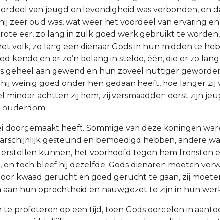
ordeel van jeugd en levendigheid was verbonden, en dat
 hij zeer oud was, wat weer het voordeel van ervaring en
ote eer, zo lang in zulk goed werk gebruikt te worden,
et volk, zo lang een dienaar Gods in hun midden te he
d kende en er zo’n belang in stelde, één, die er zo lang
s geheel aan gewend en hun zoveel nuttiger geworden
at hij weinig goed onder hen gedaan heeft, hoe langer zi
l minder achtten zij hem, zij versmaadden eerst zijn je
n ouderdom.
erlei doorgemaakt heeft. Sommige van deze koningen wa
rschijnlijk gesteund en bemoedigd hebben, andere ware
nderstellen kunnen, het voorhoofd tegen hem fronsten
en toch bleef hij dezelfde. Gods dienaren moeten ver
door kwaad gerucht en goed gerucht te gaan, zij moete
 aan hun oprechtheid en nauwgezet te zijn in hun werk
n te profeteren op een tijd, toen Gods oordelen in aanto