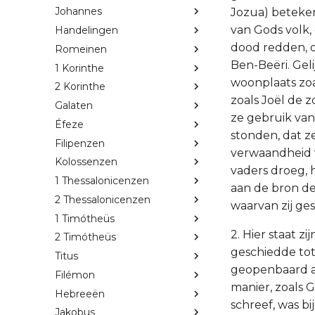
Johannes
Jozua) beteken
van Gods volk,
Handelingen
dood redden, do
Romeinen
Ben-Beëri. Gel
1 Korinthe
woonplaats zoa
2 Korinthe
zoals Joël de 
Galaten
ze gebruik va
Éfeze
stonden, dat 
Filipenzen
verwaandheid v
Kolossenzen
vaders droeg, 
1 Thessalonicenzen
aan de bron de
2 Thessalonicenzen
waarvan zij ge
1 Timótheüs
2. Hier staat 
2 Timótheüs
geschiedde to
Titus
geopenbaard al
Filémon
manier, zoals 
Hebreeën
schreef, was bi
Jakobus