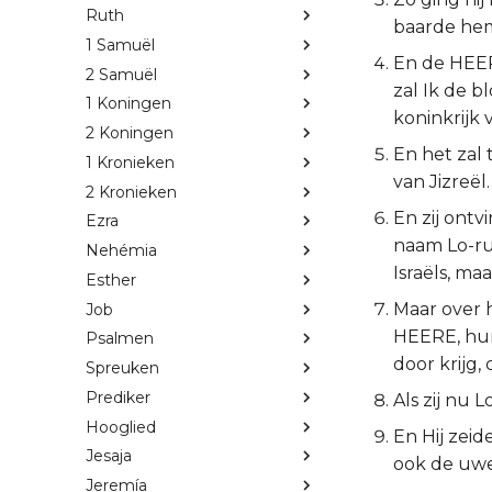
Ruth
baarde hem
1 Samuël
En de HEERE
2 Samuël
zal Ik de b
1 Koningen
koninkrijk 
2 Koningen
En het zal 
1 Kronieken
van Jizreël.
2 Kronieken
En zij ont
Ezra
naam Lo-ru
Nehémia
Israëls, ma
Esther
Maar over h
Job
HEERE, hun
Psalmen
door krijg,
Spreuken
Prediker
Als zij nu 
Hooglied
En Hij zeid
Jesaja
ook de uwe 
Jeremía