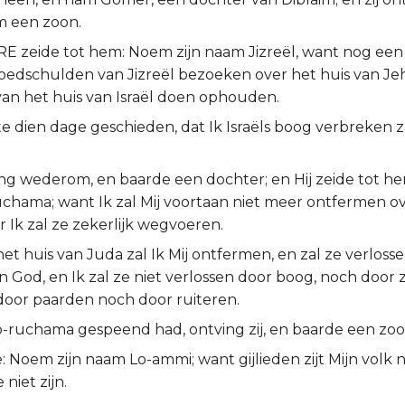
 een zoon.
 zeide tot hem: Noem zijn naam Jizreël, want nog een w
loedschulden van Jizreël bezoeken over het huis van Jeh
van het huis van Israël doen ophouden.
te dien dage geschieden, dat Ik Israëls boog verbreken za
ving wederom, en baarde een dochter; en Hij zeide tot 
chama; want Ik zal Mij voortaan niet meer ontfermen ov
ar Ik zal ze zekerlijk wegvoeren.
et huis van Juda zal Ik Mij ontfermen, en zal ze verloss
 God, en Ik zal ze niet verlossen door boog, noch door
 door paarden noch door ruiteren.
Lo-ruchama gespeend had, ontving zij, en baarde een zoo
e: Noem zijn naam Lo-ammi; want gijlieden zijt Mijn volk ni
niet zijn.