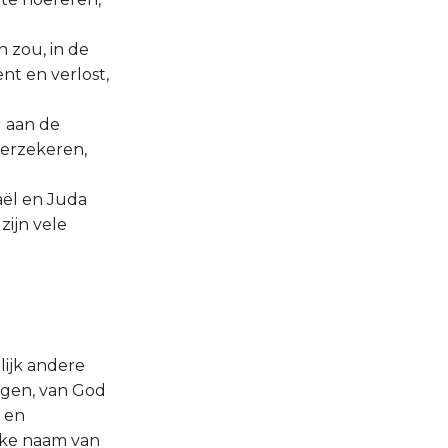
 zou, in de
nt en verlost,
g aan de
verzekeren,
aël en Juda
zijn vele
lijk andere
tigen, van God
n en
ijke naam van