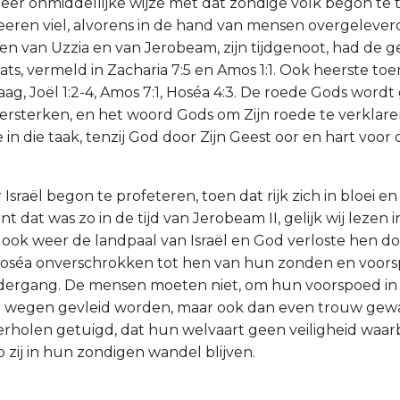
er onmiddellijke wijze met dat zondige volk begon te t
eren viel, alvorens in de hand van mensen overgelever
en van Uzzia en van Jerobeam, zijn tijdgenoot, had de 
ts, vermeld in Zacharia 7:5 en Amos 1:1. Ook heerste toe
ag, Joël 1:2-4, Amos 7:1, Hoséa 4:3. De roede Gods wor
versterken, en het woord Gods om Zijn roede te verklaren
in die taak, tenzij God door Zijn Geest oor en hart voor
r Israël begon te profeteren, toen dat rijk zich in bloei e
 dat was zo in de tijd van Jerobeam II, gelijk wij lezen 
t ook weer de landpaal van Israël en God verloste hen do
Hoséa onverschrokken tot hen van hun zonden en voors
ergang. De mensen moeten niet, om hun voorspoed in 
e wegen gevleid worden, maar ook dan even trouw ge
rholen getuigd, dat hun welvaart geen veiligheid waa
 zij in hun zondigen wandel blijven.