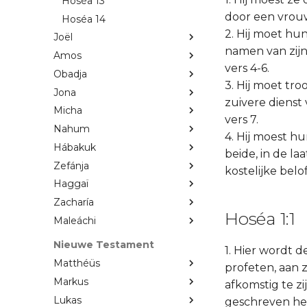
Hoséa 13
door een vrouw
Hoséa 14
2. Hij moet hu
Joël
namen van zijn
Amos
vers 4-6.
Obadja
3. Hij moet tr
Jona
zuivere dienst
Micha
vers 7.
Nahum
4. Hij moest h
Hábakuk
beide, in de laa
Zefánja
kostelijke be
Haggaï
Zacharía
Hoséa 1:1
Maleáchi
Nieuwe Testament
1. Hier wordt d
Matthéüs
profeten, aan z
Markus
afkomstig te zi
Lukas
geschreven hee