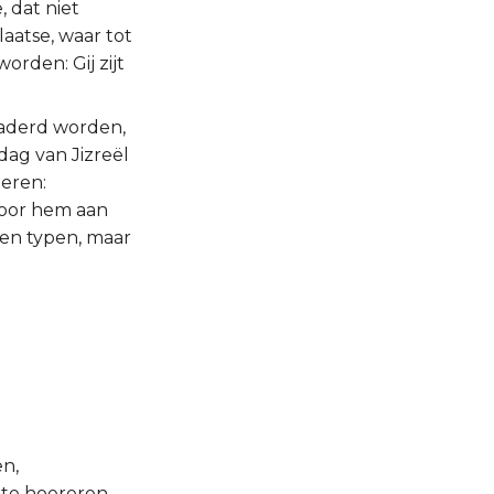
, dat niet
aatse, waar tot
worden: Gij zijt
gaderd worden,
dag van Jizreël
teren:
oor hem aan
 en typen, maar
en,
 te hoereren,