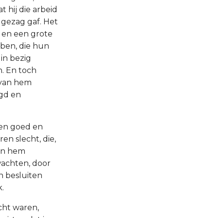
 hij die arbeid
 gezag gaf. Het
 en een grote
bben, die hun
 in bezig
. En toch
j van hem
ugd en
ren goed en
n slecht, die,
 en hem
wachten, door
n besluiten
.
cht waren,