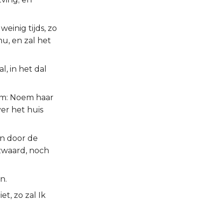
einig tijds, zo
u, en zal het
l, in het dal
hem: Noem haar
er het huis
en door de
 zwaard, noch
n.
et, zo zal Ik