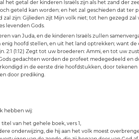
l het getal der kinderen Israëls zijn als het zand der zee
ch geteld kan worden; en het zal geschieden dat ter pl
al zijn: Gijlieden zijt Mijn volk niet; tot hen gezegd zal 
es levenden Gods.
eren van Juda, en de kinderen Israëls zullen samenver
 enig hoofd stellen, en uit het land optrekken; want de 
ijn. 2:1 (1:12) Zegt tot uw broederen: Ammi, en tot uw zus
Gods gedachten worden de profeet medegedeeld en d
erkondigd in de eerste drie hoofdstukken, door tekenen
en door prediking.
uk hebben wij:
titel van het gehele boek, vers 1,
ndere onderwijzing, die hij aan het volk moest overbreng
 overtuigen van de zonde, die zij begaan door van God af