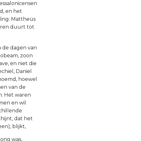
hessalonicensen
d, en het
ing: Mattheüs
eeren duurt tot
in de dagen van
erobeam, zoon
ve, en niet die
echiël, Daniël
genoemd, hoewel
men van de
n. Het waren
men en wil
chillende
ijnt, dat het
n), blijkt,
 jong was,