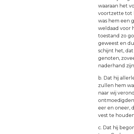
waaraan het vo
voortzette tot
was hem een gr
weldaad voor h
toestand zo goe
geweest en du
schijnt het, d
genoten, zovee
naderhand zij
b. Dat hij all
zullen hem waa
naar wij vero
ontmoedigden, 
eer en oneer, 
vest te houden
c. Dat hij bego