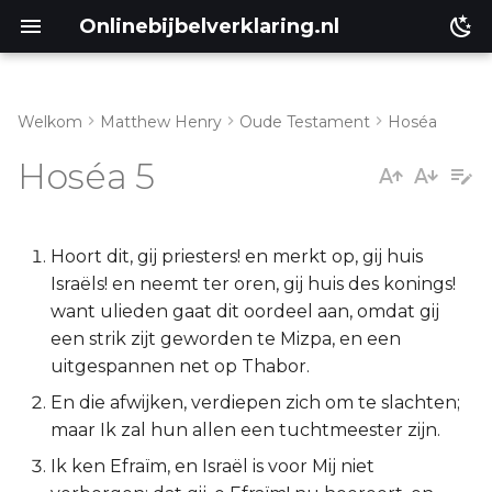
Onlinebijbelverklaring.nl
Welkom
Matthew Henry
Oude Testament
Hoséa
Inleiding
Matthéüs
Hoséa 5
Hoséa 5:1-7
Markus
Hoséa 5:8-15
Lukas
Hoort dit, gij priesters! en merkt op, gij huis
Israëls! en neemt ter oren, gij huis des konings!
Johannes
want ulieden gaat dit oordeel aan, omdat gij
een strik zijt geworden te Mizpa, en een
Handelingen
uitgespannen net op Thabor.
En die afwijken, verdiepen zich om te slachten;
Romeinen
maar Ik zal hun allen een tuchtmeester zijn.
Ik ken Efraïm, en Israël is voor Mij niet
1 Korinthe