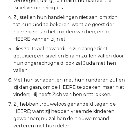
verborgen; dat gij, o Efraïm! nu hoereert, en
Israël verontreinigd is.
2 Korinthe
Zij stellen hun handelingen niet aan, om zich
Galaten
tot hun God te bekeren; want de geest der
hoererijen is in het midden van hen, en de
Éfeze
HEERE kennen zij niet.
Dies zal Israël hovaardij in zijn aangezicht
Filipenzen
getuigen; en Israël en Efraïm zullen vallen door
hun ongerechtigheid; ook zal Juda met hen
Kolossenzen
vallen.
1 Thessalonicenzen
Met hun schapen, en met hun runderen zullen
zij dan gaan, om de HEERE te zoeken, maar niet
2 Thessalonicenzen
vinden; Hij heeft Zich van hen onttrokken.
Zij hebben trouweloos gehandeld tegen de
1 Timótheüs
HEERE; want zij hebben vreemde kinderen
gewonnen; nu zal hen de nieuwe maand
2 Timótheüs
verteren met hun delen.