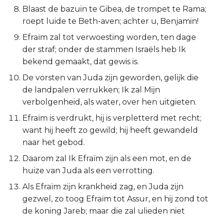
Blaast de bazuin te Gibea, de trompet te Rama;
Titus
roept luide te Beth-aven; achter u, Benjamin!
Filémon
Efraïm zal tot verwoesting worden, ten dage
der straf; onder de stammen Israëls heb Ik
Hebreeën
bekend gemaakt, dat gewis is.
De vorsten van Juda zijn geworden, gelijk die
Jakobus
de landpalen verrukken; Ik zal Mijn
verbolgenheid, als water, over hen uitgieten.
1 Petrus
Efraïm is verdrukt, hij is verpletterd met recht;
want hij heeft zo gewild; hij heeft gewandeld
2 Petrus
naar het gebod.
1 Johannes
Daarom zal Ik Efraïm zijn als een mot, en de
huize van Juda als een verrotting.
2 Johannes
Als Efraïm zijn krankheid zag, en Juda zijn
gezwel, zo toog Efraïm tot Assur, en hij zond tot
3 Johannes
de koning Jareb; maar die zal ulieden niet