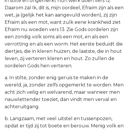
in stilte en ongemerkt hun werk doen vers 12.
Daarom zal Ik, dit is, mijn oordeel, Efraïm zijn als een
wet, ja (gelijk het kan aangevuld worden), zij zijn
Efraïm als een mot, want zulk eene krankheid ziet
Efraïm nu woeden vers 13. Zie Gods oordelen zijn
een zondig volk soms als een mot, en als een
verrotting en als een worm. Het eerste beduidt die
diertjes, die in kleren huizen, de laatste, die in hout
leven, zij verteren kleren en hout. Zo zullen de
oordelen Gods hen verteren.
a. In stilte, zonder enig geruis te maken in de
wereld, ja, zonder zelfs opgemerkt te worden. Men
acht zich veilig en welvarend, maar wanneer men
nauwlettender toeziet, dan vindt men verval en
achteruitgang.
b. Langzaam, met veel uitstel en tussenpozen,
opdat er tijd zij tot boete en berouw. Menig volk en