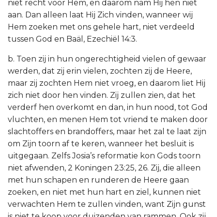
niet recht voor Hem, en daarom nam Hij hen niet
aan. Dan alleen laat Hij Zich vinden, wanneer wij
Hem zoeken met ons gehele hart, niet verdeeld
tussen God en Baäl, Ezechiël 14:3.
b. Toen zij in hun ongerechtigheid vielen of gewaar
werden, dat zij erin vielen, zochten zij de Heere,
maar zij zochten Hem niet vroeg, en daarom liet Hij
zich niet door hen vinden. Zij zullen zien, dat het
verderf hen overkomt en dan, in hun nood, tot God
vluchten, en menen Hem tot vriend te maken door
slachtoffers en brandoffers, maar het zal te laat zijn
om Zijn toorn af te keren, wanneer het besluit is
uitgegaan. Zelfs Josia’s reformatie kon Gods toorn
niet afwenden, 2 Koningen 23:25, 26. Zij, die alleen
met hun schapen en runderen de Heere gaan
zoeken, en niet met hun hart en ziel, kunnen niet
verwachten Hem te zullen vinden, want Zijn gunst
is niet te koop voor duizenden van rammen. Ook zij