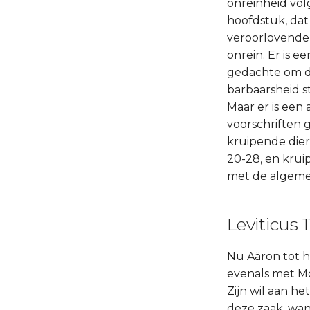
onreinheid vol
hoofdstuk, dat
veroorlovende 
onrein. Er is 
gedachte om dat
barbaarsheid st
Maar er is een
voorschriften g
kruipende dier
20-28, en kruip
met de algemen
Leviticus 1
Nu Aäron tot h
evenals met Mo
Zijn wil aan h
deze zaak, wan