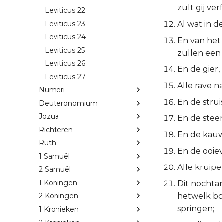
zult gij ver
Leviticus 22
Leviticus 23
Al wat in d
Leviticus 24
En van het 
Leviticus 25
zullen een 
Leviticus 26
En de gier,
Leviticus 27
Alle rave n
Numeri
En de strui
Deuteronomium
Jozua
En de steen
Richteren
En de kauw
Ruth
En de ooiev
1 Samuël
Alle kruipe
2 Samuël
1 Koningen
Dit nochtan
hetwelk bo
2 Koningen
springen;
1 Kronieken