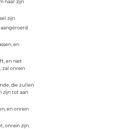
m naar zijn
el zijn.
l aangeroerd
assen, en
t, en niet
 zal onrein
nde, die zullen
 zijn tot aan
en, en onrein
, onrein zijn: