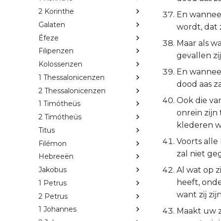
2 Korinthe
En wanneer 
Galaten
wordt, dat z
Éfeze
Maar als w
Filipenzen
gevallen zij
Kolossenzen
En wanneer 
1 Thessalonicenzen
dood aas za
2 Thessalonicenzen
Ook die va
1 Timótheüs
onrein zijn
2 Timótheüs
klederen wa
Titus
Voorts alle
Filémon
zal niet g
Hebreeën
Al wat op z
Jakobus
heeft, onde
1 Petrus
want zij zij
2 Petrus
1 Johannes
Maakt uw zi