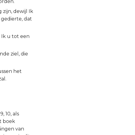
orden.
zijn, dewijl Ik
 gedierte, dat
Ik u tot een
de ziel, die
ussen het
al.
 10, als
it boek
singen van