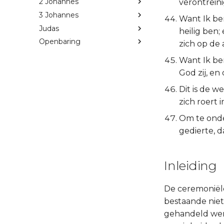
2 Johannes
verontreini
3 Johannes
Want Ik ben
Judas
heilig ben;
Openbaring
zich op de 
Want Ik be
God zij, en 
Dit is de w
zich roert 
Om te onde
gedierte, d
Inleiding
De ceremoniële
bestaande niet 
gehandeld werd