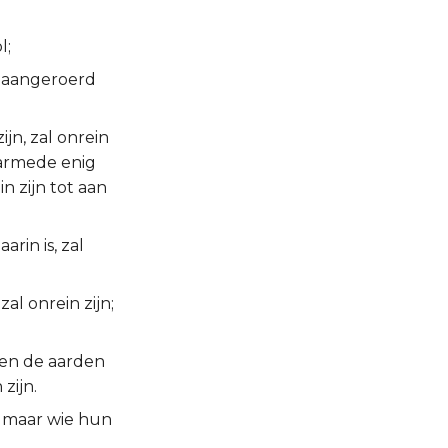
l;
al aangeroerd
ijn, zal onrein
 waarmede enig
n zijn tot aan
arin is, zal
al onrein zijn;
n en de aarden
zijn.
; maar wie hun