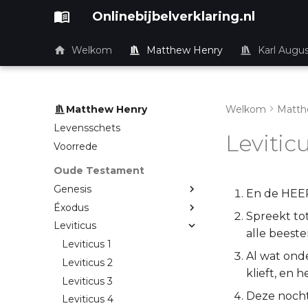
Onlinebijbelverklaring.nl
Welkom
Matthew Henry
Karl Augu
Matthew Henry
Welkom
Matth
Levensschets
Leviticu
Voorrede
Oude Testament
Genesis
En de HEER
Éxodus
Spreekt tot
Leviticus
alle beeste
Leviticus 1
Al wat ond
Leviticus 2
klieft, en h
Leviticus 3
Deze nochta
Leviticus 4