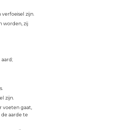
erfoeisel zijn.
n worden, zij
 aard;
s.
l zijn.
r voeten gaat,
 de aarde te