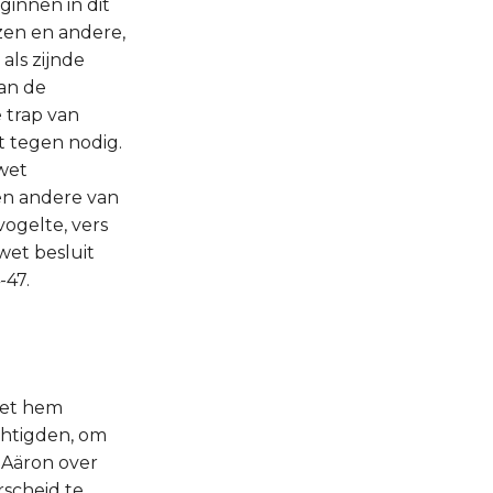
innen in dit
jzen en andere,
als zijnde
van de
 trap van
t tegen nodig.
 wet
een andere van
vogelte, vers
wet besluit
-47.
met hem
chtigden, om
t Aäron over
rscheid te