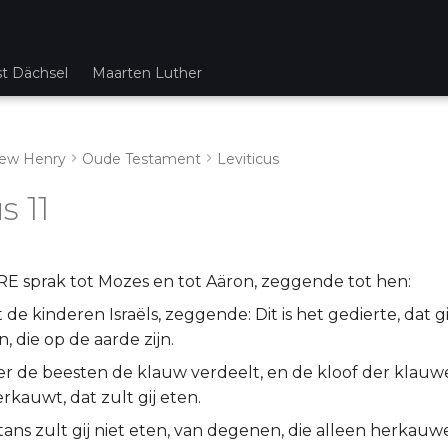
st Dächsel
Maarten Luther
ew Henry
Oude Testament
Leviticus
s 11
E sprak tot Mozes en tot Aäron, zeggende tot hen:
 de kinderen Israëls, zeggende: Dit is het gedierte, dat gi
n, die op de aarde zijn.
er de beesten de klauw verdeelt, en de kloof der klau
erkauwt, dat zult gij eten.
ns zult gij niet eten, van degenen, die alleen herkauwe