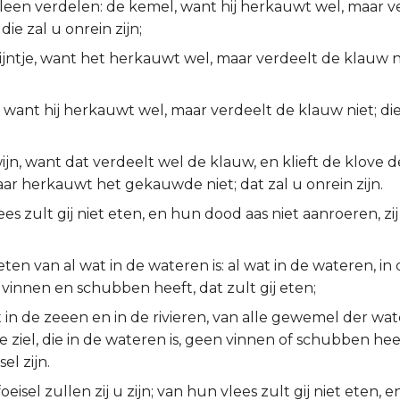
leen verdelen: de kemel, want hij herkauwt wel, maar v
die zal u onrein zijn;
jntje, want het herkauwt wel, maar verdeelt de klauw ni
 want hij herkauwt wel, maar verdeelt de klauw niet; die
jn, want dat verdeelt wel de klauw, en klieft de klove 
ar herkauwt het gekauwde niet; dat zal u onrein zijn.
es zult gij niet eten, en hun dood aas niet aanroeren, zij
j eten van al wat in de wateren is: al wat in de wateren, in
, vinnen en schubben heeft, dat zult gij eten;
 in de zeeen en in de rivieren, van alle gewemel der wa
e ziel, die in de wateren is, geen vinnen of schubben heef
el zijn.
foeisel zullen zij u zijn; van hun vlees zult gij niet eten,