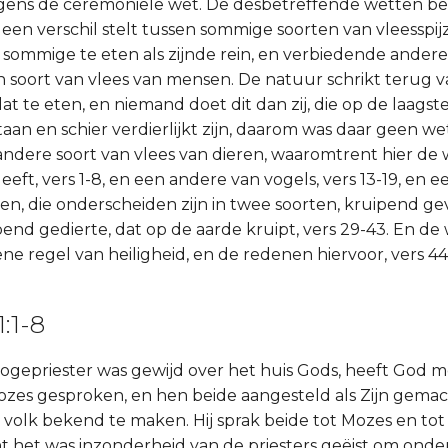
gens de ceremoniële wet. De desbetreffende wetten beg
 een verschil stelt tussen sommige soorten van vleesspi
sommige te eten als zijnde rein, en verbiedende andere 
een soort van vlees van mensen. De natuur schrikt terug 
 te eten, en niemand doet dit dan zij, die op de laagste
aan en schier verdierlijkt zijn, daarom was daar geen we
 andere soort van vlees van dieren, waaromtrent hier de
eeft, vers 1-8, en een andere van vogels, vers 13-19, en 
en, die onderscheiden zijn in twee soorten, kruipend ge
end gedierte, dat op de aarde kruipt, vers 29-43. En de 
e regel van heiligheid, en de redenen hiervoor, vers 44
1:1-8
ogepriester was gewijd over het huis Gods, heeft God 
zes gesproken, en hen beide aangesteld als Zijn gema
et volk bekend te maken. Hij sprak beide tot Mozes en to
t het was inzonderheid van de priesters geëist om onde