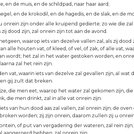
e, en de muis, en de schildpad, naar haar aard;
egel, en de krokodil, en de hagedis, en de slak, en de mo
u onrein zijn onder alle kruipend gedierte; zo wie die z
zij dood zijn, zal onrein zijn tot aan de avond.
hetgeen, waarop iets van dezelve vallen zal, als zij dood z
 van alle houten vat, of kleed, of vel, of zak, of alle vat,
 wordt; het zal in het water gestoken worden, en onrei
aarna zal het rein zijn.
en vat, waarin iets van dezelve zal gevallen zijn, al wat da
 en gij zult dat breken.
ijze, die men eet, waarop het water zal gekomen zijn, die z
k, die men drinkt, zal in alle vat onrein zijn.
ets van hun dood aas zal vallen, zal onrein zijn; de ove
broken worden; zij zijn onrein, daarom zullen zij u onrein 
ntein, of put van vergadering der wateren, zal rein zijn
l aangeroerd hebben, zal onrein zijn.