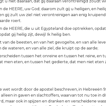
gt u niet daaraan, dat gij daaraan verontreinigd zoudt w
 de HEERE, uw God; daarom zult gij u heiligen, en heilig 
 en gij zult uw ziel niet verontreinigen aan enig kruipend
aarde roert.
n de HEERE, die u uit Egypteland doe optrekken, opdat 
opdat gij heilig zijt, dewijl Ik heilig ben.
et van de beesten, en van het gevogelte, en van alle leven
in de wateren, en van alle ziel, die kruipt op de aarde;
rscheiden tussen het onreine en tussen het reine, en t
at men eten, en tussen het gedierte, dat men niet eten z
 wet wordt door de apostel beschreven, in Hebreeën 9:9,
alleen in gaven en slachtoffers, waarvan tot nu toe in d
, maar ook in spijzen en dranken en verscheidene was