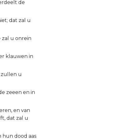
erdeelt de
et; dat zal u
 zal u onrein
der klauwen in
 zullen u
 de zeeen en in
teren, en van
t, dat zal u
 en hun dood aas