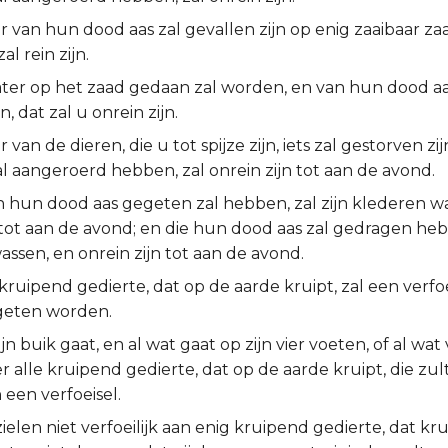
van hun dood aas zal gevallen zijn op enig zaaibaar zaa
al rein zijn.
ater op het zaad gedaan zal worden, en van hun dood aa
n, dat zal u onrein zijn.
van de dieren, die u tot spijze zijn, iets zal gestorven zij
l aangeroerd hebben, zal onrein zijn tot aan de avond.
n hun dood aas gegeten zal hebben, zal zijn klederen w
 tot aan de avond; en die hun dood aas zal gedragen hebb
ssen, en onrein zijn tot aan de avond.
 kruipend gedierte, dat op de aarde kruipt, zal een verfoei
egeten worden.
ijn buik gaat, en al wat gaat op zijn vier voeten, of al wa
r alle kruipend gedierte, dat op de aarde kruipt, die zult 
n een verfoeisel.
elen niet verfoeilijk aan enig kruipend gedierte, dat kru