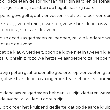
t gij deze eten: de sprinkhaan naar zijn aard, en de solha
 hargol naar zijn aard, en de hagab naar zijn aard.
ipend gevogelte, dat vier voeten heeft, zal u een verfoeis
e zult gij verontreinigd worden; zo wie hun dood aas za
 onrein zijn tot aan de avond.
 hun dood aas gedragen zal hebben, zal zijn klederen w
 tot aan de avond.
 dat de klauw verdeelt, doch de klove niet in tweeen klief
al u onrein zijn; zo wie hetzelve aangeroerd zal hebben,
p zijn poten gaat onder alle gedierte, op vier voeten gaa
jn; al wie hun dood aas aangeroerd zal hebben, zal onrein
n dood aas zal gedragen hebben, zal zijn klederen wass
 de avond; zij zullen u onrein zijn.
u dit onder het kruipend gedierte, dat op de aarde kruipt