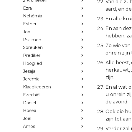
2 Kronieken
Van die zul
Ezra
aard, en de
Nehémia
En alle kru
Esther
En aan dez
Job
hebben, zal
Psalmen
Zo wie van
Spreuken
onrein zijn
Prediker
Alle beest,
Hooglied
herkauwt, z
Jesaja
zijn.
Jeremía
En al wat o
Klaagliederen
u onrein zi
Ezechiël
de avond.
Daniël
Hoséa
Ook die hu
Joël
zijn tot aan
Amos
Verder zal 