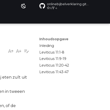
onlinebijbelverklaring.github.io
6
4
Inhoudsopgave
Inleiding
Leviticus 11:1-8
Leviticus 11:9-19
Leviticus 11:20-42
Leviticus 11:43-47
j eten zult uit
wen in tweeen
n, of de