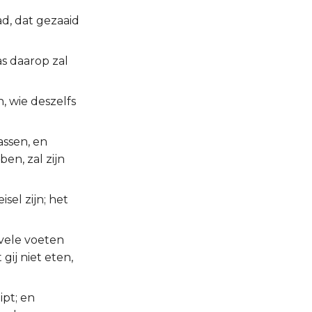
d, dat gezaaid
s daarop zal
n, wie deszelfs
assen, en
en, zal zijn
sel zijn; het
t vele voeten
gij niet eten,
ipt; en