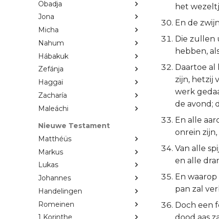
Obadja
het wezeltj
Jona
En de zwijn
Micha
Die zullen 
Nahum
hebben, als 
Hábakuk
Daartoe al 
Zefánja
zijn, hetzij
Haggaï
werk gedaan
Zacharía
de avond; d
Maleáchi
En alle aard
Nieuwe Testament
onrein zijn,
Matthéüs
Van alle sp
Markus
en alle dran
Lukas
En waarop i
Johannes
pan zal ver
Handelingen
Romeinen
Doch een fo
dood aas za
1 Korinthe