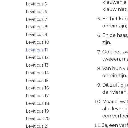
klauwen al
Leviticus 5
klauw niet; 
Leviticus 6
En het koni
Leviticus 7
onrein zijn;
Leviticus 8
Leviticus 9
En de haas,
Leviticus 10
zijn.
Leviticus 11
Ook het zwi
Leviticus 12
tweeen, ma
Leviticus 13
Van hun vle
Leviticus 14
onrein zijn.
Leviticus 15
Dit zult gi
Leviticus 16
de rivieren
Leviticus 17
Maar al wat
Leviticus 18
alle levend
Leviticus 19
een verfoeis
Leviticus 20
Ja, een ver
Leviticus 21