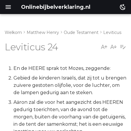
Onlinebijbelverklaring.nl
Welkom
Matthew Henry
Oude Testament
Leviticus
Inleiding
Matthéüs
Leviticus 24
Leviticus 24:1-9
Markus
Leviticus 24:10-23
Lukas
En de HEERE sprak tot Mozes, zeggende:
Gebied de kinderen Israëls, dat zij tot u brengen
Johannes
zuivere gestoten olijfolie, voor de luchter, om
de lampen gedurig aan te steken.
Handelingen
Aäron zal die voor het aangezicht des HEEREN
gedurig toerichten, van de avond tot de
Romeinen
morgen, buiten de voorhang van de getuigenis,
in de tent der samenkomst; het is een eeuwige
1 Korinthe