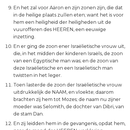
Titus
En het zal voor Aäron en zijn zonen zijn, die dat
in de heilige plaats zullen eten; want het is voor
Filémon
hem een heiligheid der heiligheden uit de
vuurofferen des HEEREN, een eeuwige
Hebreeën
inzetting.
En er ging de zoon ener Israëlietische vrouw uit,
Jakobus
die, in het midden der kinderen Israëls, de zoon
van een Egyptische man was; en de zoon van
1 Petrus
deze Israëlietische en een Israëlietisch man
twistten in het leger.
2 Petrus
Toen lasterde de zoon der Israëlietische vrouw
1 Johannes
uitdrukkelijk de NAAM, en vloekte; daarom
brachten zij hem tot Mozes; de naam nu zijner
2 Johannes
moeder was Selomith, de dochter van Dibri, van
de stam Dan.
3 Johannes
En zij leidden hem in de gevangenis, opdat hem,