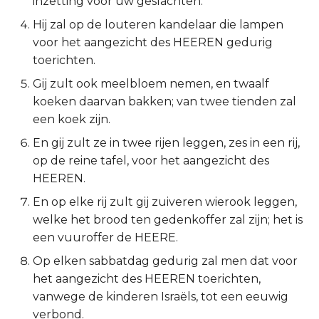
inzetting voor uw geslachten.
2 Korinthe
Hij zal op de louteren kandelaar die lampen
voor het aangezicht des HEEREN gedurig
Galaten
toerichten.
Gij zult ook meelbloem nemen, en twaalf
Éfeze
koeken daarvan bakken; van twee tienden zal
een koek zijn.
Filipenzen
En gij zult ze in twee rijen leggen, zes in een rij,
op de reine tafel, voor het aangezicht des
Kolossenzen
HEEREN.
1 Thessalonicenzen
En op elke rij zult gij zuiveren wierook leggen,
welke het brood ten gedenkoffer zal zijn; het is
2 Thessalonicenzen
een vuuroffer de HEERE.
Op elken sabbatdag gedurig zal men dat voor
1 Timótheüs
het aangezicht des HEEREN toerichten,
vanwege de kinderen Israëls, tot een eeuwig
2 Timótheüs
verbond.