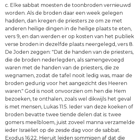
c. Elke sabbat moesten de toonbroden vernieuwd
worden. Als de broden daar een week gelegen
hadden, dan kregen de priesters ze om ze met
anderen heilige dingen in de heilige plaats te eten,
vers 9, en dan werden er op kosten van het publiek
verse broden in dezelfde plaats neergelegd, vers 8.
De Joden zeggen: "Dat de handen van de priesters,
die de broden nederlegden, als samengevoegd
waren met de handen van de priesters, die ze
wegnamen, zodat de tafel nooit ledig was, maar de
broden gedurig voor het aangezicht des Heeren
waren." God is nooit onvoorzien om hen die Hem
bezoeken, te onthalen, zoals wel dikwijls het geval
is met mensen, Lukas 11:5. Ieder van deze koeken of
broden bevatte twee tiende delen dat is: twee
gomers meelbloem, juist zoveel manna verzamelde
ieder Israëliet op de zesde dag voor de sabbat.
Exodus 16:22. Hieruit leiden sommigen af dat die