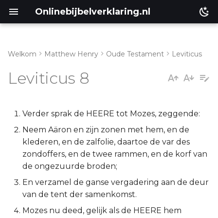
Onlinebijbelverklaring.nl
Welkom
Matthew Henry
Oude Testament
Leviticus
Inleiding
Matthéüs
Leviticus 8
Leviticus 8:1-13
Markus
Leviticus 8:14-30
Lukas
Verder sprak de HEERE tot Mozes, zeggende:
Neem Aäron en zijn zonen met hem, en de
Leviticus 8:31-36
Johannes
klederen, en de zalfolie, daartoe de var des
zondoffers, en de twee rammen, en de korf van
Handelingen
de ongezuurde broden;
En verzamel de ganse vergadering aan de deur
Romeinen
van de tent der samenkomst.
1 Korinthe
Mozes nu deed, gelijk als de HEERE hem