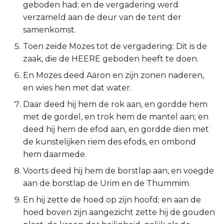
geboden had; en de vergadering werd
2 Korinthe
verzameld aan de deur van de tent der
samenkomst.
Galaten
Toen zeide Mozes tot de vergadering: Dit is de
zaak, die de HEERE geboden heeft te doen.
Éfeze
En Mozes deed Aäron en zijn zonen naderen,
en wies hen met dat water.
Filipenzen
Daar deed hij hem de rok aan, en gordde hem
Kolossenzen
met de gordel, en trok hem de mantel aan; en
deed hij hem de efod aan, en gordde dien met
1 Thessalonicenzen
de kunstelijken riem des efods, en ombond
hem daarmede.
2 Thessalonicenzen
Voorts deed hij hem de borstlap aan, en voegde
aan de borstlap de Urim en de Thummim.
1 Timótheüs
En hij zette de hoed op zijn hoofd; en aan de
2 Timótheüs
hoed boven zijn aangezicht zette hij de gouden