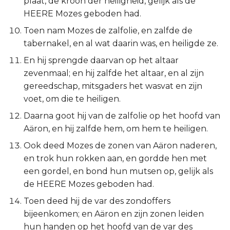
plaat, de kroon der heiligheid, gelijk als de
Titus
HEERE Mozes geboden had.
Toen nam Mozes de zalfolie, en zalfde de
Filémon
tabernakel, en al wat daarin was, en heiligde ze.
En hij sprengde daarvan op het altaar
Hebreeën
zevenmaal; en hij zalfde het altaar, en al zijn
gereedschap, mitsgaders het wasvat en zijn
Jakobus
voet, om die te heiligen.
1 Petrus
Daarna goot hij van de zalfolie op het hoofd van
Aäron, en hij zalfde hem, om hem te heiligen.
2 Petrus
Ook deed Mozes de zonen van Aäron naderen,
en trok hun rokken aan, en gordde hen met
1 Johannes
een gordel, en bond hun mutsen op, gelijk als
de HEERE Mozes geboden had.
2 Johannes
Toen deed hij de var des zondoffers
3 Johannes
bijeenkomen; en Aäron en zijn zonen leiden
hun handen op het hoofd van de var des