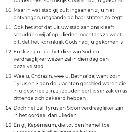
tot hen: Het Koninkrijk Gods is nabij u gekomen.
Esther
Maar in wat stad gij zult ingaan en zij u niet
ontvangen, uitgaande op haar straten zo zegt:
Job
Ook het stof dat uit uw stad aan ons kleeft,
schudden wij af op ulieden; nochtans zo weet
Psalmen
dit, dat het Koninkrijk Gods nabij u gekomen is.
Spreuken
En Ik zeg u, dat het dien van Sódom
verdraaglijker wezen zal in dien dag dan
Prediker
dezelve stad.
Wee u, Chórazin, wee u, Bethsáïda; want zo in
Hooglied
Tyrus en Sidon de krachten geschied waren die
in u geschied zijn, zij zouden eertijds in zak en as
Jesaja
zittende zich bekeerd hebben.
Jeremía
Doch het zal Tyrus en Sidon verdraaglijker zijn
in het oordeel dan ulieden.
Klaagliederen
En gij Kapérnaüm, die tot den hemel toe