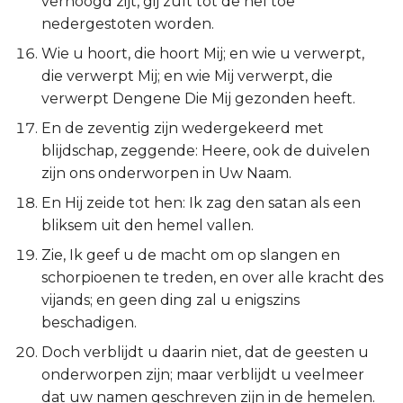
verhoogd zijt, gij zult tot de hel toe
Ezechiël
nedergestoten worden.
Wie u hoort, die hoort Mij; en wie u verwerpt,
Daniël
die verwerpt Mij; en wie Mij verwerpt, die
verwerpt Dengene Die Mij gezonden heeft.
Hoséa
En de zeventig zijn wedergekeerd met
Joël
blijdschap, zeggende: Heere, ook de duivelen
zijn ons onderworpen in Uw Naam.
Amos
En Hij zeide tot hen: Ik zag den satan als een
bliksem uit den hemel vallen.
Obadja
Zie, Ik geef u de macht om op slangen en
schorpioenen te treden, en over alle kracht des
Jona
vijands; en geen ding zal u enigszins
beschadigen.
Micha
Doch verblijdt u daarin niet, dat de geesten u
Nahum
onderworpen zijn; maar verblijdt u veelmeer
dat uw namen geschreven zijn in de hemelen.