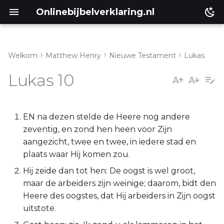
Onlinebijbelverklaring.nl
Welkom
Matthew Henry
Nieuwe Testament
Lukas
Genesis
Inleiding
Lukas 10
Éxodus
Lukas 10:1-16
Leviticus
Lukas 10:17-24
EN na dezen stelde de Heere nog andere
zeventig, en zond hen heen voor Zijn
Numeri
Lukas 10:25-37
aangezicht, twee en twee, in iedere stad en
plaats waar Hij komen zou.
Deuteronomium
Lukas 10:38-42
Hij zeide dan tot hen: De oogst is wel groot,
maar de arbeiders zijn weinige; daarom, bidt den
Jozua
Heere des oogstes, dat Hij arbeiders in Zijn oogst
uitstote.
Richteren