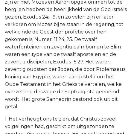
zijn er met Mozes en Aäron opgeklommen tot de
berg, en hebben de heerlijkheid van de God Israëls
gezien, Exodus 24:1-9, en zo velen zijn er later
verkoren om Mozes bij te staan in de regering, tot
welk einde de Geest der profetie over hen
gekomen is, Numeri 11:24, 25. De twaalf
waterfonteinen en zeventig palmbomen te Elim
waren een type van de twaalf apostelen en de
zeventig discipelen, Exodus 15:27. Het waren
zeventig oudsten der Joden, die door Ptolemaeus,
koning van Egypte, waren aangesteld om het
Oude Testament in het Grieks te vertalen, welke
overzetting deswege de Septuaginta genoemd
wordt. Het grote Sanhedrin bestond ook uit dit
getal.
1. Het verheugt ons te zien, dat Christus zoveel
volgelingen had, geschikt om uitgezonden te
worden, Zijn arbeid, hoewel Hij zoveel tegenstand