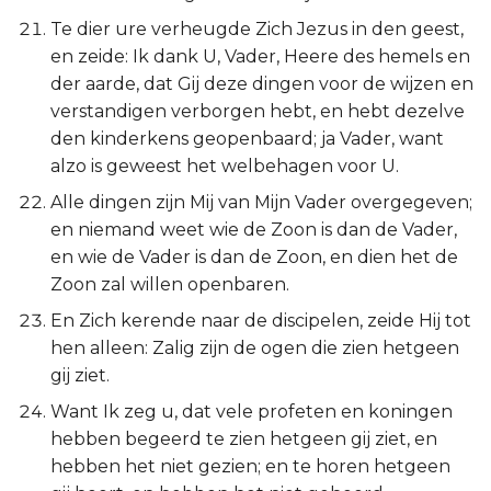
Hábakuk
Te dier ure verheugde Zich Jezus in den geest,
en zeide: Ik dank U, Vader, Heere des hemels en
Zefánja
der aarde, dat Gij deze dingen voor de wijzen en
verstandigen verborgen hebt, en hebt dezelve
Haggaï
den kinderkens geopenbaard; ja Vader, want
alzo is geweest het welbehagen voor U.
Zacharía
Alle dingen zijn Mij van Mijn Vader overgegeven;
Maleáchi
en niemand weet wie de Zoon is dan de Vader,
en wie de Vader is dan de Zoon, en dien het de
Zoon zal willen openbaren.
En Zich kerende naar de discipelen, zeide Hij tot
hen alleen: Zalig zijn de ogen die zien hetgeen
gij ziet.
Want Ik zeg u, dat vele profeten en koningen
hebben begeerd te zien hetgeen gij ziet, en
hebben het niet gezien; en te horen hetgeen