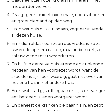
Gaat heen; zie, Ik zend u als lammeren in het
midden der wolven.
Ruth
Draagt geen buidel, noch male, noch schoenen,
1 Samuël
en groet niemand op den weg.
En in wat huis gij zult ingaan, zegt eerst: Vrede
2 Samuël
zij dezen huize.
En indien aldaar een zoon des vredes is, zo zal
1 Koningen
uw vrede op hem rusten; maar indien niet, zo
zal uw vrede tot u wederkeren.
2 Koningen
En blijft in datzelve huis, etende en drinkende
1 Kronieken
hetgeen van hen voorgezet wordt; want de
arbeider is zijn loon waardig; gaat niet over van
2 Kronieken
het ene huis in het andere huis.
En in wat stad gij zult ingaan en zij u ontvangen,
Ezra
eet hetgeen ulieden voorgezet wordt.
Nehémia
En geneest de kranken die daarin zijn, en zegt