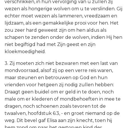
verschrikken, in hun vervolging van u zullen zij
wezen als hongerige wolven om u te verslinden. Gij
echter moet wezen als lammeren, vreedzaam en
lijdzaam, als een gemakkelijke prooi voor hen. Het
zou zeer hard geweest zijn om hen aldus als
schapen te zenden onder de wolven, indien Hij hen
niet begiftigd had met Zijn geest en zijn
kloekmoedigheid.
3. Zij moeten zich niet bezwaren met een last van
mondvoorraad, alsof zij op een verre reis waren,
maar steunen en betrouwen op God en hun
vrienden voor hetgeen zij nodig zullen hebben:
Draagt geen buidel om er geld in te doen, noch
male om er klederen of mondbehoeften in mee te
dragen, noch schoenen zoals tevoren tot de
twaalven, hoofdstuk 6:3, - en groet niemand op de
weg. Dit bevel gaf Elisa aan zijn knecht, toen hij
hem zond om naar het gestorven kind der