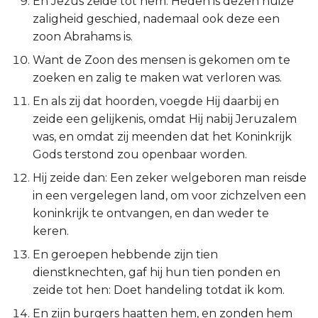
En Jezus zeide tot hem: Heden is dezen huize
Esther
zaligheid geschied, nademaal ook deze een
zoon Abrahams is.
Job
Want de Zoon des mensen is gekomen om te
zoeken en zalig te maken wat verloren was.
Psalmen
En als zij dat hoorden, voegde Hij daarbij en
zeide een gelijkenis, omdat Hij nabij Jeruzalem
Spreuken
was, en omdat zij meenden dat het Koninkrijk
Gods terstond zou openbaar worden.
Prediker
Hij zeide dan: Een zeker welgeboren man reisde
Hooglied
in een vergelegen land, om voor zichzelven een
koninkrijk te ontvangen, en dan weder te
Jesaja
keren.
En geroepen hebbende zijn tien
Jeremía
dienstknechten, gaf hij hun tien ponden en
zeide tot hen: Doet handeling totdat ik kom.
Klaagliederen
En zijn burgers haatten hem, en zonden hem