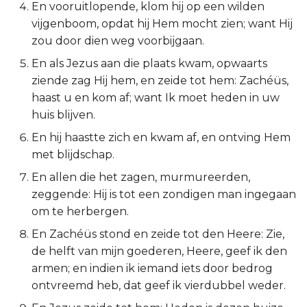
En vooruitlopende, klom hij op een wilden
Ruth
vijgenboom, opdat hij Hem mocht zien; want Hij
zou door dien weg voorbijgaan.
1 Samuël
En als Jezus aan die plaats kwam, opwaarts
ziende zag Hij hem, en zeide tot hem: Zachéüs,
2 Samuël
haast u en kom af; want Ik moet heden in uw
huis blijven.
1 Koningen
En hij haastte zich en kwam af, en ontving Hem
met blijdschap.
2 Koningen
En allen die het zagen, murmureerden,
1 Kronieken
zeggende: Hij is tot een zondigen man ingegaan
om te herbergen.
2 Kronieken
En Zachéüs stond en zeide tot den Heere: Zie,
de helft van mijn goederen, Heere, geef ik den
Ezra
armen; en indien ik iemand iets door bedrog
ontvreemd heb, dat geef ik vierdubbel weder.
Nehémia