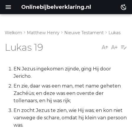
Onlinebijbelverklaring.nl
Welkom
Matthew Henry
Nieuwe Testament
Lukas
Genesis
Inleiding
Lukas 19
Éxodus
Lukas 19:1-10
Leviticus
Lukas 19:11-27
EN Jezus ingekomen zijnde, ging Hij door
Jericho.
Numeri
Lukas 19:28-40
En zie, daar was een man, met name geheten
Zachéüs; en deze was een overste der
Deuteronomium
Lukas 19:41-48
tollenaars, en hij was rijk;
En zocht Jezus te zien, wie Hij was; en kon niet
Jozua
vanwege de schare, omdat hij klein van persoon
was.
Richteren