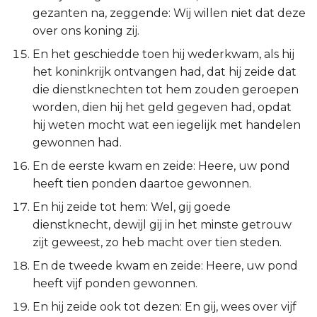
Ezechiël
gezanten na, zeggende: Wij willen niet dat deze
over ons koning zij.
Daniël
En het geschiedde toen hij wederkwam, als hij
het koninkrijk ontvangen had, dat hij zeide dat
Hoséa
die dienstknechten tot hem zouden geroepen
worden, dien hij het geld gegeven had, opdat
Joël
hij weten mocht wat een iegelijk met handelen
gewonnen had.
Amos
En de eerste kwam en zeide: Heere, uw pond
heeft tien ponden daartoe gewonnen.
Obadja
En hij zeide tot hem: Wel, gij goede
Jona
dienstknecht, dewijl gij in het minste getrouw
zijt geweest, zo heb macht over tien steden.
Micha
En de tweede kwam en zeide: Heere, uw pond
heeft vijf ponden gewonnen.
Nahum
En hij zeide ook tot dezen: En gij, wees over vijf