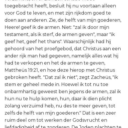
toegebracht heeft, besluit hij nu voortaan alleen
voor God te leven, en met zijn rijkdom goed te
doen aan anderen. Zie, de helft van mijn goederen,
Heere! geef ik de armen. Niet: "zal ik door mijn
testament, als ik sterf, de armen geven", maar "ik
geef het, geef het thans". Waarschijnlijk had hij
gehoord van het proefgebod, dat Christus aan een
ander rijk man had gegeven, namelijk alles wat hij
had te verkopen en het de armen te geven,
Mattheüs 19:21, en hoe deze hierop met Christus
gebroken heeft. "Dat zal ik niet", zegt Zacheüs, "ik
stem er geheel mede in. Hoewel ik tot nu toe
onbarmhartig geweest ben jegens de armen, zal ik
hun nu te hulp komen, hun, daar ik dien plicht
zolang verzuimd heb, nu des te meer geven, tot
zelfs de helft van mijn goederen." Dat is een zeer
ruim deel om tot werken der Godsvrucht en
liefdadigheid af te zonderen. De Joden plachten te