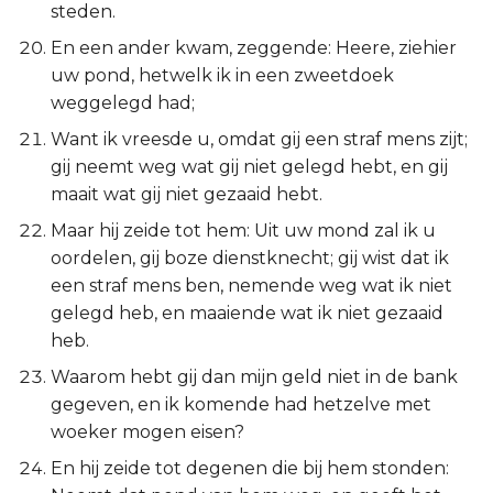
Hábakuk
steden.
En een ander kwam, zeggende: Heere, ziehier
Zefánja
uw pond, hetwelk ik in een zweetdoek
weggelegd had;
Haggaï
Want ik vreesde u, omdat gij een straf mens zijt;
gij neemt weg wat gij niet gelegd hebt, en gij
Zacharía
maait wat gij niet gezaaid hebt.
Maleáchi
Maar hij zeide tot hem: Uit uw mond zal ik u
oordelen, gij boze dienstknecht; gij wist dat ik
een straf mens ben, nemende weg wat ik niet
gelegd heb, en maaiende wat ik niet gezaaid
heb.
Waarom hebt gij dan mijn geld niet in de bank
gegeven, en ik komende had hetzelve met
woeker mogen eisen?
En hij zeide tot degenen die bij hem stonden: