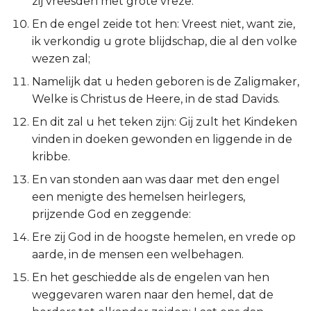
zij vreesden met grote vreze.
Esther
En de engel zeide tot hen: Vreest niet, want zie,
ik verkondig u grote blijdschap, die al den volke
Job
wezen zal;
Namelijk dat u heden geboren is de Zaligmaker,
Psalmen
Welke is Christus de Heere, in de stad Davids.
Spreuken
En dit zal u het teken zijn: Gij zult het Kindeken
vinden in doeken gewonden en liggende in de
Prediker
kribbe.
En van stonden aan was daar met den engel
Hooglied
een menigte des hemelsen heirlegers,
prijzende God en zeggende:
Jesaja
Ere zij God in de hoogste hemelen, en vrede op
Jeremía
aarde, in de mensen een welbehagen.
En het geschiedde als de engelen van hen
Klaagliederen
weggevaren waren naar den hemel, dat de