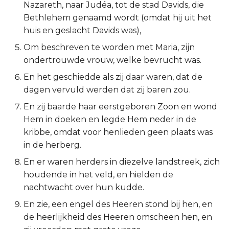
Nazareth, naar Judéa, tot de stad Davids, die
Ruth
Bethlehem genaamd wordt (omdat hij uit het
huis en geslacht Davids was),
1 Samuël
Om beschreven te worden met Maria, zijn
ondertrouwde vrouw, welke bevrucht was.
2 Samuël
En het geschiedde als zij daar waren, dat de
dagen vervuld werden dat zij baren zou.
1 Koningen
En zij baarde haar eerstgeboren Zoon en wond
2 Koningen
Hem in doeken en legde Hem neder in de
kribbe, omdat voor henlieden geen plaats was
1 Kronieken
in de herberg.
En er waren herders in diezelve landstreek, zich
2 Kronieken
houdende in het veld, en hielden de
nachtwacht over hun kudde.
Ezra
En zie, een engel des Heeren stond bij hen, en
Nehémia
de heerlijkheid des Heeren omscheen hen, en