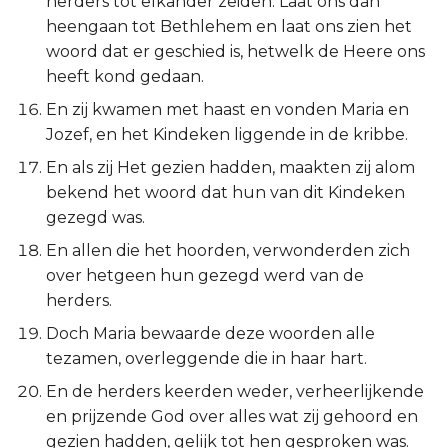
herders tot elkander zeiden: Laat ons dan
Ezechiël
heengaan tot Bethlehem en laat ons zien het
woord dat er geschied is, hetwelk de Heere ons
Daniël
heeft kond gedaan.
En zij kwamen met haast en vonden Maria en
Hoséa
Jozef, en het Kindeken liggende in de kribbe.
Joël
En als zij Het gezien hadden, maakten zij alom
bekend het woord dat hun van dit Kindeken
Amos
gezegd was.
En allen die het hoorden, verwonderden zich
Obadja
over hetgeen hun gezegd werd van de
herders.
Jona
Doch Maria bewaarde deze woorden alle
tezamen, overleggende die in haar hart.
Micha
En de herders keerden weder, verheerlijkende
Nahum
en prijzende God over alles wat zij gehoord en
gezien hadden, gelijk tot hen gesproken was.