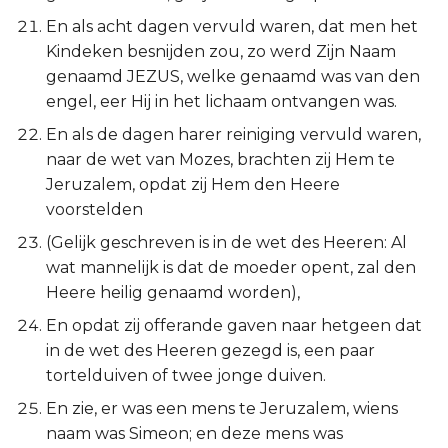
Hábakuk
En als acht dagen vervuld waren, dat men het
Kindeken besnijden zou, zo werd Zijn Naam
Zefánja
genaamd JEZUS, welke genaamd was van den
engel, eer Hij in het lichaam ontvangen was.
Haggaï
En als de dagen harer reiniging vervuld waren,
Zacharía
naar de wet van Mozes, brachten zij Hem te
Jeruzalem, opdat zij Hem den Heere
Maleáchi
voorstelden
(Gelijk geschreven is in de wet des Heeren: Al
wat mannelijk is dat de moeder opent, zal den
Heere heilig genaamd worden),
En opdat zij offerande gaven naar hetgeen dat
in de wet des Heeren gezegd is, een paar
tortelduiven of twee jonge duiven.
En zie, er was een mens te Jeruzalem, wiens
naam was Simeon; en deze mens was