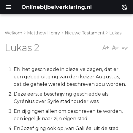
Onlinebijbelverklaring.nl
Welkom
Matthew Henry
Nieuwe Testament
Lukas
Genesis
Inleiding
Lukas 2
Éxodus
Lukas 2:1-7
Leviticus
Lukas 2:8-20
EN het geschiedde in diezelve dagen, dat er
een gebod uitging van den keizer Augustus,
Numeri
Lukas 2:21-24
dat de gehele wereld beschreven zou worden.
Deze eerste beschrijving geschiedde als
Deuteronomium
Lukas 2:25-40
Cyrénius over Syrië stadhouder was.
En zij gingen allen om beschreven te worden,
Jozua
Lukas 2:41-52
een iegelijk naar zijn eigen stad.
Richteren
En Jozef ging ook op, van Galiléa, uit de stad