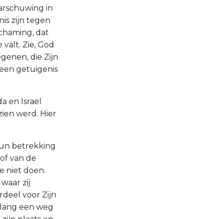
arschuwing in
is zijn tegen
chaming, dat
valt. Zie, God
genen, die Zijn
 een getuigenis
a en Israël
zien werd. Hier
 hun betrekking
of van de
e niet doen.
 waar zij
deel voor Zijn
s lang een weg