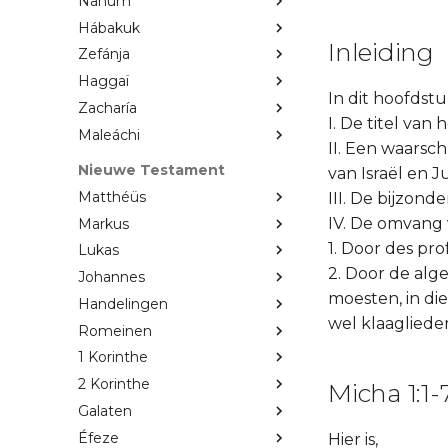
Nahum
Hábakuk
Inleiding
Zefánja
Haggaï
In dit hoofdst
Zacharía
I. De titel van 
Maleáchi
II. Een waarsc
Nieuwe Testament
van Israël en J
Matthéüs
III. De bijzond
IV. De omvang 
Markus
1. Door des pro
Lukas
2. Door de alg
Johannes
moesten, in di
Handelingen
wel klaaglied
Romeinen
1 Korinthe
2 Korinthe
Micha 1:1-
Galaten
Éfeze
Hier is,