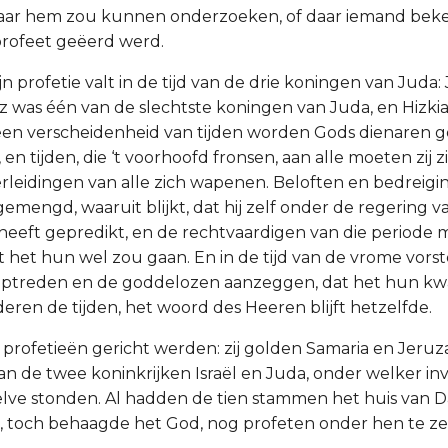
naar hem zou kunnen onderzoeken, of daar iemand beke
profeet geëerd werd.
zijn profetie valt in de tijd van de drie koningen van Juda
az was één van de slechtste koningen van Juda, en Hizki
 een verscheidenheid van tijden worden Gods dienaren gep
 en tijden, die ‘t voorhoofd fronsen, aan alle moeten zij 
rleidingen van alle zich wapenen. Beloften en bedreiging
mengd, waaruit blijkt, dat hij zelf onder de regering 
 heeft gepredikt, en de rechtvaardigen van die periode 
 het hun wel zou gaan. En in de tijd van de vrome vorste
optreden en de goddelozen aanzeggen, dat het hun kwa
eren de tijden, het woord des Heeren blijft hetzelfde.
e profetieën gericht werden: zij golden Samaria en Jeruz
n de twee koninkrijken Israël en Juda, onder welker in
elve stonden. Al hadden de tien stammen het huis van D
, toch behaagde het God, nog profeten onder hen te z