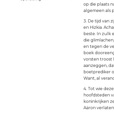
op die plaats 
algemeen als 
3. De tijd van 
en Hizkia. Ach
beste. In zulk
die glimlachen,
en tegen de ve
boek dooreenge
vorsten troost
aanzeggen, dat
boetprediker 
Want, al verand
4. Tot wie dez
hoofdsteden va
koninkrijken z
Aäron verlaten