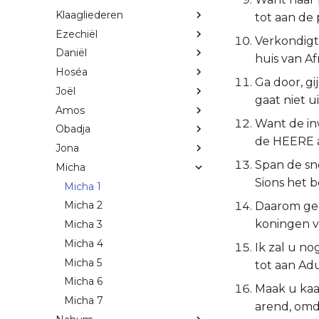
Klaagliederen
tot aan de 
Ezechiël
Verkondigt 
Daniël
huis van Afr
Hoséa
Ga door, gi
Joël
gaat niet u
Amos
Want de in
Obadja
de HEERE a
Jona
Span de sne
Micha
Sions het b
Micha 1
Micha 2
Daarom gee
koningen va
Micha 3
Micha 4
Ik zal u n
Micha 5
tot aan Adu
Micha 6
Maak u kaal
Micha 7
arend, omda