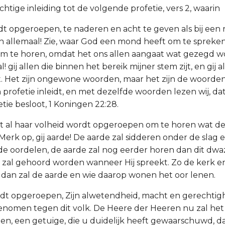
echtige inleiding tot de volgende profetie, vers 2, waarin
rdt opgeroepen, te naderen en acht te geven als bij een
en allemaal! Zie, waar God een mond heeft om te spreke
 te horen, omdat het ons allen aangaat wat gezegd wor
 gij allen die binnen het bereik mijner stem zijt, en gij al
t. Het zijn ongewone woorden, maar het zijn de woord
n profetie inleidt, en met dezelfde woorden lezen wij, d
etie besloot, 1 Koningen 22:28.
t al haar volheid wordt opgeroepen om te horen wat de
Merk op, gij aarde! De aarde zal sidderen onder de slag 
 oordelen, de aarde zal nog eerder horen dan dit dwa
 zal gehoord worden wanneer Hij spreekt. Zo de kerk en
n, dan zal de aarde en wie daarop wonen het oor lenen.
rdt opgeroepen, Zijn alwetendheid, macht en gerechti
enomen tegen dit volk. De Heere der Heeren nu zal het
den, een getuige, die u duidelijk heeft gewaarschuwd, d