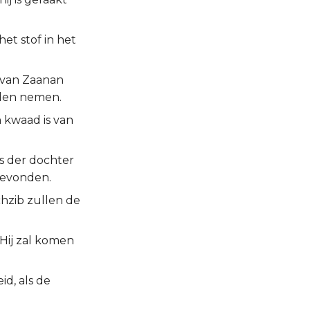
het stof in het
s van Zaanan
ieden nemen.
 kwaad is van
is der dochter
 gevonden.
hzib zullen de
Hij zal komen
d, als de