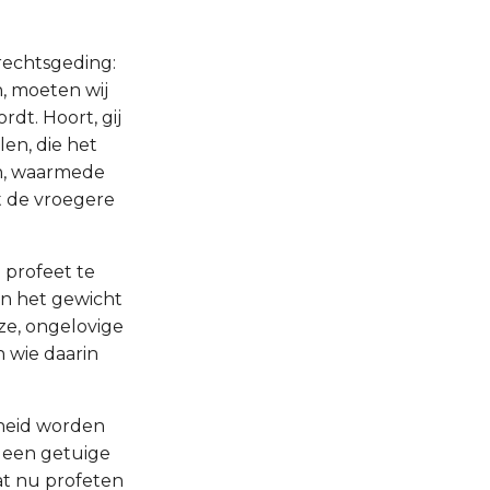
 rechtsgeding:
n, moeten wij
dt. Hoort, gij
len, die het
en, waarmede
at de vroegere
 profeet te
en het gewicht
ze, ongelovige
 wie daarin
gheid worden
 een getuige
at nu profeten