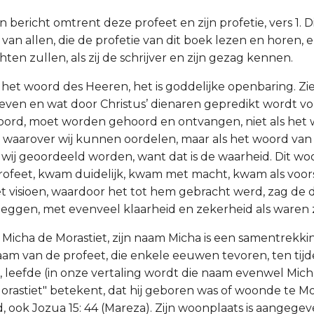
 bericht omtrent deze profeet en zijn profetie, vers 1. D
van allen, die de profetie van dit boek lezen en horen, 
ten zullen, als zij de schrijver en zijn gezag kennen.
is het woord des Heeren, het is goddelijke openbaring. Zie
hreven en wat door Christus’ dienaren gepredikt wordt v
ord, moet worden gehoord en ontvangen, niet als het
s, waarover wij kunnen oordelen, maar als het woord va
wij geoordeeld worden, want dat is de waarheid. Dit w
ofeet, kwam duidelijk, kwam met macht, kwam als voorsp
et visioen, waardoor het tot hem gebracht werd, zag de d
zeggen, met evenveel klaarheid en zekerheid als waren z
s Micha de Morastiet, zijn naam Micha is een samentrekki
aam van de profeet, die enkele eeuwen tevoren, ten tijd
, leefde (in onze vertaling wordt die naam evenwel Micha
rastiet" betekent, dat hij geboren was of woonde te Mo
d, ook Jozua 15: 44 (Mareza). Zijn woonplaats is aangeg