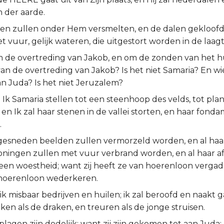
 der aarde.
en zullen onder Hem versmelten, en de dalen gekloofd 
t vuur, gelijk wateren, die uitgestort worden in de laagt
om de overtreding van Jakob, en om de zonden van het huis
an de overtreding van Jakob? Is het niet Samaria? En wi
n Juda? Is het niet Jeruzalem?
Ik Samaria stellen tot een steenhoop des velds, tot pla
 en Ik zal haar stenen in de vallei storten, en haar fon
.
 gesneden beelden zullen vermorzeld worden, en al haa
ningen zullen met vuur verbrand worden, en al haar af
 een woestheid; want zij heeft ze van hoerenloon vergade
 hoerenloon wederkeren.
ik misbaar bedrijven en huilen; ik zal beroofd en naakt ga
en als de draken, en treuren als de jonge struisen.
lagen zijn dodelijk; want zij zijn gekomen tot aan Juda; h