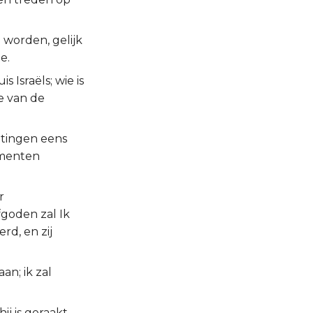
worden, gelijk
e.
 Israëls; wie is
e van de
ntingen eens
damenten
r
goden zal Ik
rd, en zij
an; ik zal
ij is geraakt