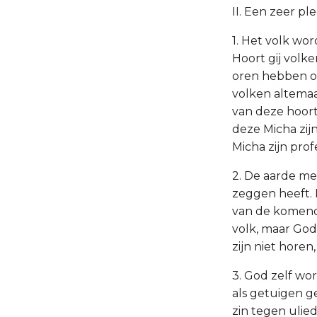
II. Een zeer pl
1. Het volk wo
Hoort gij volk
oren hebben om
volken altemaal!
van deze hoor
deze Micha zij
Micha zijn prof
2. De aarde me
zeggen heeft. 
van de komende
volk, maar God
zijn niet hore
3. God zelf wo
als getuigen g
zin tegen ulie