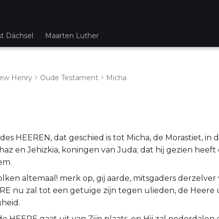
st Dächsel
Maarten Luther
ew Henry
Oude Testament
Micha
es HEEREN, dat geschied is tot Micha, de Morastiet, in
az en Jehizkia, koningen van Juda; dat hij gezien heeft
em.
volken altemaal! merk op, gij aarde, mitsgaders derzelver 
E nu zal tot een getuige zijn tegen ulieden, de Heere 
gheid.
de HEERE gaat uit van Zijn plaats, en Hij zal nederdalen