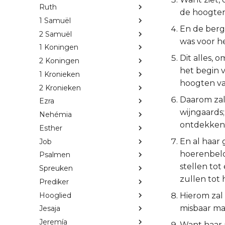
Ruth
de hoogten
1 Samuël
En de berg
2 Samuël
was voor he
1 Koningen
Dit alles, 
2 Koningen
het begin v
1 Kronieken
hoogten va
2 Kronieken
Daarom zal 
Ezra
wijngaards;
Nehémia
ontdekken
Esther
En al haar
Job
hoerenbelo
Psalmen
stellen tot
Spreuken
zullen tot
Prediker
Hooglied
Hierom zal 
misbaar mak
Jesaja
Jeremía
Want haar p