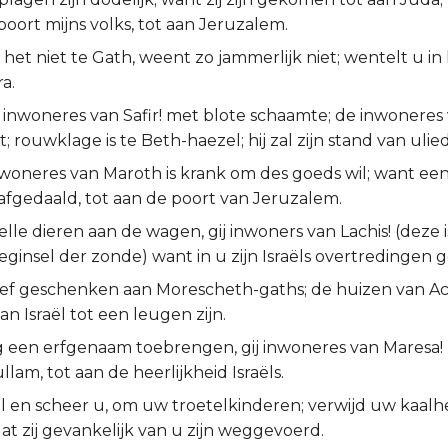
poort mijns volks, tot aan Jeruzalem.
het niet te Gath, weent zo jammerlijk niet; wentelt u in 
a.
j inwoneres van Safir! met blote schaamte; de inwonere
it; rouwklage is te Beth-haezel; hij zal zijn stand van ul
woneres van Maroth is krank om des goeds wil; want een
fgedaald, tot aan de poort van Jeruzalem.
lle dieren aan de wagen, gij inwoners van Lachis! (deze 
eginsel der zonde) want in u zijn Israëls overtredingen
f geschenken aan Morescheth-gaths; de huizen van Ac
n Israël tot een leugen zijn.
og een erfgenaam toebrengen, gij inwoneres van Maresa! 
llam, tot aan de heerlijkheid Israëls.
 en scheer u, om uw troetelkinderen; verwijd uw kaalhei
t zij gevankelijk van u zijn weggevoerd.