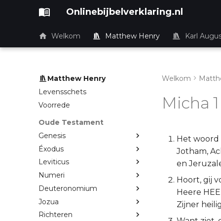
Onlinebijbelverklaring.nl
Welkom
Matthew Henry
Karl Augu
Matthew Henry
Welkom
Matth
Levensschets
Micha 1
Voorrede
Oude Testament
Genesis
Het woord d
Éxodus
Jotham, Ach
Leviticus
en Jeruzal
Numeri
Hoort, gij 
Deuteronomium
Heere HEER
Jozua
Zijner heili
Richteren
Want ziet, 