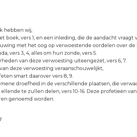
uk hebben wij,
het boek, vers 1, en een inleiding, die de aandacht vraagt v
huwing met het oog op verwoestende oordelen over de 
uda, vers 3, 4, alles om hun zonde, vers 5.
erheden van deze verwoesting uiteengezet, vers 6, 7.
van deze verwoesting veraanschouwelijkt,
feten smart daarover vers 8, 9.
emene droefheid in de verschillende plaatsen, die verw
e ellende te zullen delen, vers 10-16. Deze profetieën v
eren genoemd worden.
7