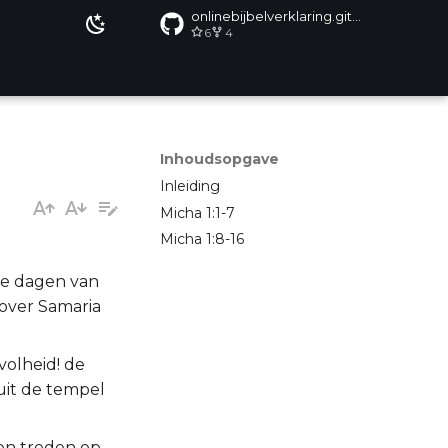
onlinebijbelverklaring.github.io
6
4
Inhoudsopgave
Inleiding
Micha 1:1-7
Micha 1:8-16
 de dagen van
 over Samaria
volheid! de
uit de tempel
 en treden op