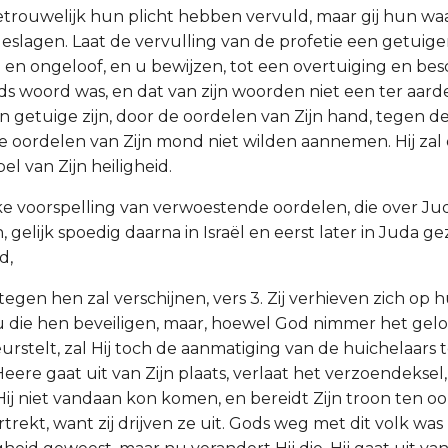
etrouwelijk hun plicht hebben vervuld, maar gij hun wa
eslagen. Laat de vervulling van de profetie een getuigen
en ongeloof, en u bewijzen, tot een overtuiging en bes
 woord was, en dat van zijn woorden niet een ter aarde 
n getuige zijn, door de oordelen van Zijn hand, tegen de
de oordelen van Zijn mond niet wilden aannemen. Hij zal
el van Zijn heiligheid.
ijke voorspelling van verwoestende oordelen, die over Jud
elijk spoedig daarna in Israël en eerst later in Juda ge
d,
 tegen hen zal verschijnen, vers 3. Zij verhieven zich op
ou die hen beveiligen, maar, hoewel God nimmer het gelo
rstelt, zal Hij toch de aanmatiging van de huichelaars t
Heere gaat uit van Zijn plaats, verlaat het verzoendeksel,
j niet vandaan kon komen, en bereidt Zijn troon ten oor
rtrekt, want zij drijven ze uit. Gods weg met dit volk wa