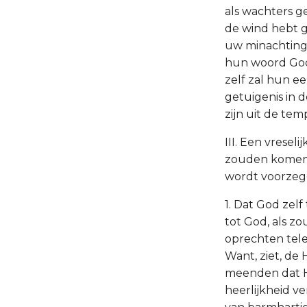
als wachters g
de wind hebt g
uw minachting 
hun woord Gods
zelf zal hun ee
getuigenis in 
zijn uit de temp
III. Een vresel
zouden komen, g
wordt voorzeg
1. Dat God zelf
tot God, als z
oprechten teleu
Want, ziet, de 
meenden dat Hi
heerlijkheid ve