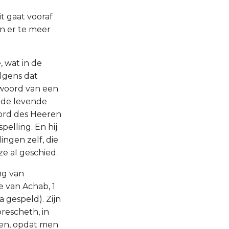
it gaat vooraf
en er te meer
, wat in de
olgens dat
 woord van een
n de levende
oord des Heeren
elling. En hij
ingen zelf, die
e al geschied.
ng van
e van Achab, 1
 gespeld). Zijn
rescheth, in
even, opdat men