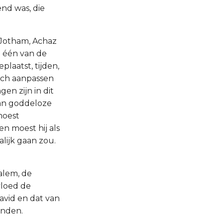
nd was, die
: Jotham, Achaz
a één van de
laatst, tijden,
zich aanpassen
en zijn in dit
van goddeloze
moest
n moest hij als
lijk gaan zou.
alem, de
vloed de
avid en dat van
enden.