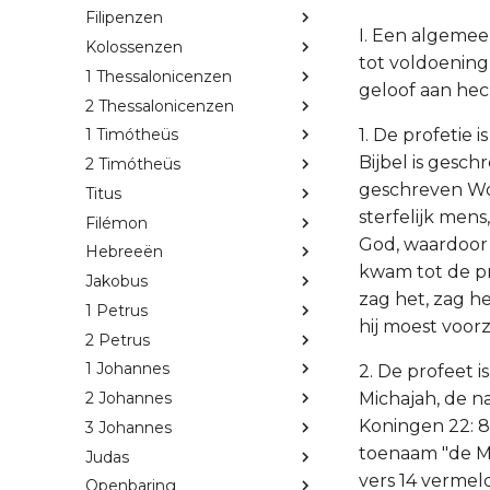
Filipenzen
I. Een algemeen
Kolossenzen
tot voldoening 
1 Thessalonicenzen
geloof aan hech
2 Thessalonicenzen
1. De profetie 
1 Timótheüs
Bijbel is gesc
2 Timótheüs
geschreven Wo
Titus
sterfelijk men
Filémon
God, waardoor 
Hebreeën
kwam tot de pr
Jakobus
zag het, zag h
1 Petrus
hij moest voor
2 Petrus
1 Johannes
2. De profeet i
Michajah, de n
2 Johannes
Koningen 22: 8
3 Johannes
toenaam "de Mo
Judas
vers 14 vermel
Openbaring