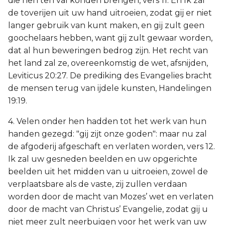
die hen ten val konden brengen, vers 11. En Ik zal
de toverijen uit uw hand uitroeien, zodat gij er niet
langer gebruik van kunt maken, en gij zult geen
goochelaars hebben, want gij zult gewaar worden,
dat al hun beweringen bedrog zijn. Het recht van
het land zal ze, overeenkomstig de wet, afsnijden,
Leviticus 20:27. De prediking des Evangelies bracht
de mensen terug van ijdele kunsten, Handelingen
19:19.
4. Velen onder hen hadden tot het werk van hun
handen gezegd: "gij zijt onze goden": maar nu zal
de afgoderij afgeschaft en verlaten worden, vers 12.
Ik zal uw gesneden beelden en uw opgerichte
beelden uit het midden van u uitroeien, zowel de
verplaatsbare als de vaste, zij zullen verdaan
worden door de macht van Mozes’ wet en verlaten
door de macht van Christus’ Evangelie, zodat gij u
niet meer zult neerbuigen voor het werk van uw