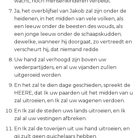
wacht, noch mensenkinderen verbeidt.
Titus
Ja, het overblijfsel van Jakob zal zijn onder de
heidenen, in het midden van vele volken, als
Filémon
een leeuw onder de beesten des wouds, als
een jonge leeuw onder de schaapskudden;
Hebreeën
dewelke, wanneer hij doorgaat, zo vertreedt en
verscheurt hij, dat niemand redde.
Jakobus
Uw hand zal verhoogd zijn boven uw
wederpartijders, en al uw vijanden zullen
1 Petrus
uitgeroeid worden.
2 Petrus
En het zal te dien dage geschieden, spreekt de
HEERE, dat Ik uw paarden uit het midden van u
1 Johannes
zal uitroeien, en Ik zal uw wagenen verdoen.
En Ik zal de steden uws lands uitroeien, en Ik
2 Johannes
zal al uw vestingen afbreken.
3 Johannes
En Ik zal de toverijen uit uw hand uitroeien, en
gij zult geen guichelaars hebben.