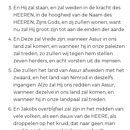
En Hij zal staan, en zal weiden in de kracht des
2 Korinthe
HEEREN, in de hoogheid van de Naam des
HEEREN, Zijns Gods, en zij zullen wonen, want
Galaten
nu zal Hij groot zijn tot aan de einden der aarde.
Éfeze
En Deze zal Vrede zijn; wanneer Assur in ons
land zal komen, en wanneer hij in onze paleizen
Filipenzen
zal treden, zo zullen wij tegen hem stellen
zeven herders, en acht vorsten uit de mensen.
Kolossenzen
Die zullen het land van Assur afweiden met het
zwaard, en het land van Nimrod in deszelfs
1 Thessalonicenzen
ingangen. Alzo zal Hij ons redden van Assur,
wanneer dezelve in ons land zal komen, en
2 Thessalonicenzen
wanneer hij in onze landpaal zal treden.
1 Timótheüs
En Jakobs overblijfsel zal zijn in het midden van
vele volken, als een dauw van de HEERE, als
2 Timótheüs
droppelen op het kruid, dat naar geen man