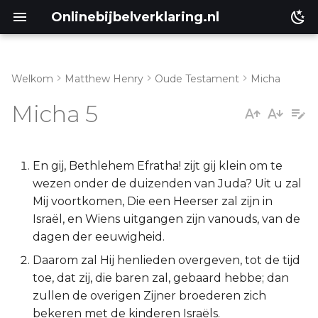
Onlinebijbelverklaring.nl
Welkom
Matthew Henry
Oude Testament
Micha
Micha 5:1-5
Matthéüs
Micha 5
Micha 5:6-14
Markus
Lukas
En gij, Bethlehem Efratha! zijt gij klein om te
wezen onder de duizenden van Juda? Uit u zal
Johannes
Mij voortkomen, Die een Heerser zal zijn in
Israël, en Wiens uitgangen zijn vanouds, van de
Handelingen
dagen der eeuwigheid.
Daarom zal Hij henlieden overgeven, tot de tijd
Romeinen
toe, dat zij, die baren zal, gebaard hebbe; dan
zullen de overigen Zijner broederen zich
1 Korinthe
bekeren met de kinderen Israëls.