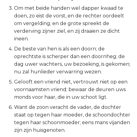
Om met beide handen wel dapper kwaad te
2 Korinthe
doen, zo eist de vorst, en de rechter oordeelt
om vergelding; en de grote spreekt de
Galaten
verderving zijner ziel, en zij draaien ze dicht
ineen.
Éfeze
De beste van hen is als een doorn; de
Filipenzen
oprechtste is scherper dan een doornheg; de
dag uwer wachters, uw bezoeking, is gekomen;
Kolossenzen
nu zal hunlieder verwarring wezen.
Gelooft een vriend niet, vertrouwt niet op een
1 Thessalonicenzen
voornaamsten vriend; bewaar de deuren uws
monds voor haar, die in uw schoot ligt.
2 Thessalonicenzen
Want de zoon veracht de vader, de dochter
1 Timótheüs
staat op tegen haar moeder, de schoondochter
tegen haar schoonmoeder; eens mans vijanden
2 Timótheüs
zijn zijn huisgenoten.