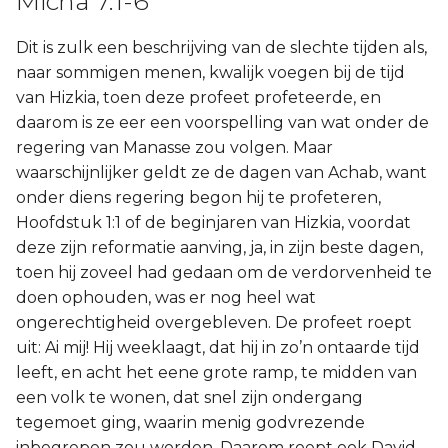
Micha 7:1-6
Dit is zulk een beschrijving van de slechte tijden als,
naar sommigen menen, kwalijk voegen bij de tijd
van Hizkia, toen deze profeet profeteerde, en
daarom is ze eer een voorspelling van wat onder de
regering van Manasse zou volgen. Maar
waarschijnlijker geldt ze de dagen van Achab, want
onder diens regering begon hij te profeteren,
Hoofdstuk 1:1 of de beginjaren van Hizkia, voordat
deze zijn reformatie aanving, ja, in zijn beste dagen,
toen hij zoveel had gedaan om de verdorvenheid te
doen ophouden, was er nog heel wat
ongerechtigheid overgebleven. De profeet roept
uit: Ai mij! Hij weeklaagt, dat hij in zo’n ontaarde tijd
leeft, en acht het eene grote ramp, te midden van
een volk te wonen, dat snel zijn ondergang
tegemoet ging, waarin menig godvrezende
inbegrepen zou worden. Daarom roept ook David