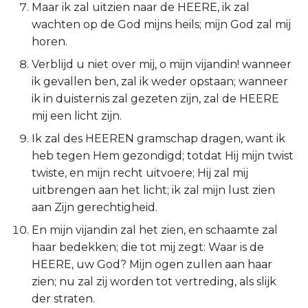
Maar ik zal uitzien naar de HEERE, ik zal
Titus
wachten op de God mijns heils; mijn God zal mij
horen.
Filémon
Verblijd u niet over mij, o mijn vijandin! wanneer
ik gevallen ben, zal ik weder opstaan; wanneer
Hebreeën
ik in duisternis zal gezeten zijn, zal de HEERE
mij een licht zijn.
Jakobus
Ik zal des HEEREN gramschap dragen, want ik
1 Petrus
heb tegen Hem gezondigd; totdat Hij mijn twist
twiste, en mijn recht uitvoere; Hij zal mij
2 Petrus
uitbrengen aan het licht; ik zal mijn lust zien
aan Zijn gerechtigheid.
1 Johannes
En mijn vijandin zal het zien, en schaamte zal
haar bedekken; die tot mij zegt: Waar is de
2 Johannes
HEERE, uw God? Mijn ogen zullen aan haar
zien; nu zal zij worden tot vertreding, als slijk
3 Johannes
der straten.