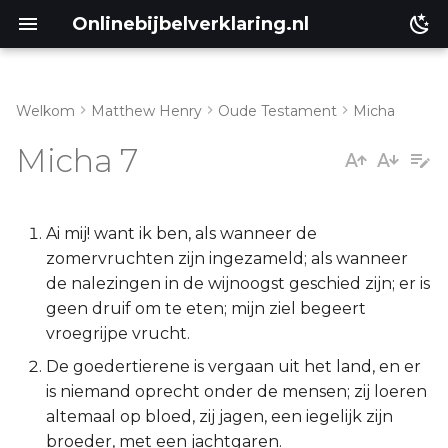
Onlinebijbelverklaring.nl
Welkom
Matthew Henry
Oude Testament
Micha
Inleiding
Matthéüs
Micha 7
Micha 7:1-6
Markus
Micha 7:7-13
Lukas
Ai mij! want ik ben, als wanneer de
zomervruchten zijn ingezameld; als wanneer
Micha 7:14-20
Johannes
de nalezingen in de wijnoogst geschied zijn; er is
geen druif om te eten; mijn ziel begeert
Handelingen
vroegrijpe vrucht.
De goedertierene is vergaan uit het land, en er
Romeinen
is niemand oprecht onder de mensen; zij loeren
altemaal op bloed, zij jagen, een iegelijk zijn
1 Korinthe
broeder, met een jachtgaren.