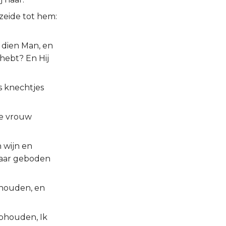
 zeide tot hem:
 dien Man, en
hebt? En Hij
s knechtjes
de vrouw
n wijn en
 haar geboden
phouden, en
ophouden, Ik