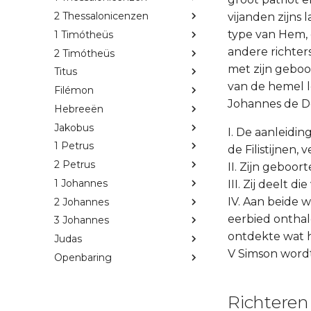
2 Thessalonicenzen
vijanden zijns 
type van Hem, 
1 Timótheüs
andere richter
2 Timótheüs
met zijn geboo
Titus
van de hemel l
Filémon
Johannes de Do
Hebreeën
Jakobus
I. De aanleidi
1 Petrus
de Filistijnen, ve
2 Petrus
II. Zijn geboor
1 Johannes
III. Zij deelt d
IV. Aan beide w
2 Johannes
eerbied onthale
3 Johannes
ontdekte wat hi
Judas
V Simson wordt
Openbaring
Richteren 