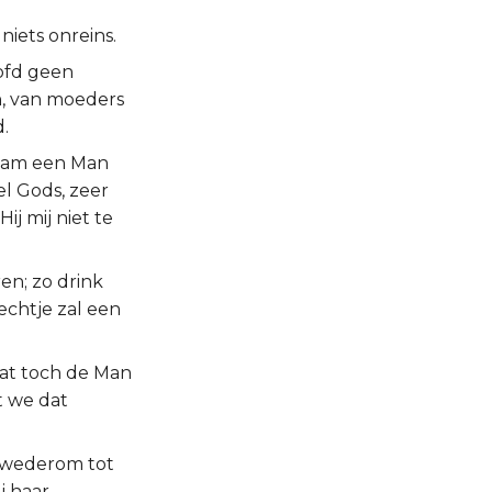
niets onreins.
oofd geen
n, van moeders
d.
kwam een Man
el Gods, zeer
ij mij niet te
ren; zo drink
echtje zal een
dat toch de Man
t we dat
 wederom tot
j haar.