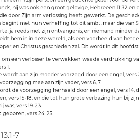
lands, hij was ook een groot gelovige, Hebreeën 11:32 en 
die door Zijn arm verlossing heeft gewerkt. De geschied
s begint met hun verheffing tot dit ambt, maar die van 
rte, ja reeds met zijn ontvangenis, en niemand minder 
eidt hem in in deze wereld, als een voorbeeld van hetg
per en Christus geschieden zal. Dit wordt in dit hoofds
ng om een verlosser te verwekken, was de verdrukking va
rs 1.
te wordt aan zijn moeder voorzegd door een engel, vers 2
ie voorzegging mee aan zijn vader, vers 6, 7.
ordt de voorzegging herhaald door een engel, vers 14, di
n, vers 15-18, en die tot hun grote verbazing hun bij zi
j was, vers 19-23.
 geboren, vers 24, 25.
13:1-7