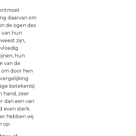
s ontmoet
ding daarvan om
 in de ogen des
n van hun
weest zijn,
vloedig
ijnen, hun
e van de
en om door hen
 vergelijking
nige betekenis)
n hand, zeer
r dan een van
jd even sterk.
ier hebben wij
n op: