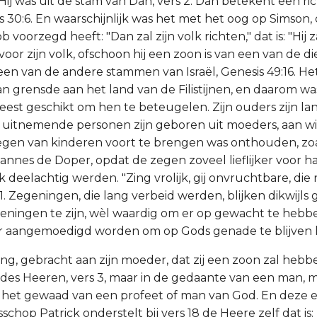
. Hij was uit de stam van Dan, vers 2. Dan betekent een ric
s 30:6. En waarschijnlijk was het met het oog op Simson,
 voorzegd heeft: "Dan zal zijn volk richten," dat is: "Hij z
oor zijn volk, ofschoon hij een zoon is van een van de 
een van de andere stammen van Israël, Genesis 49:16. He
n grensde aan het land van de Filistijnen, en daarom wa
eest geschikt om hen te beteugelen. Zijn ouders zijn la
l uitnemende personen zijn geboren uit moeders, aan 
zegen van kinderen voort te brengen was onthouden, zoal
nes de Doper, opdat de zegen zoveel lieflijker voor haar
jk deelachtig werden. "Zing vrolijk, gij onvruchtbare, die
:1. Zegeningen, die lang verbeid werden, blijken dikwijls 
eningen te zijn, wèl waardig om er op gewacht te hebb
 aangemoedigd worden om op Gods genade te blijven 
ijding, gebracht aan zijn moeder, dat zij een zoon zal heb
des Heeren, vers 3, maar in de gedaante van een man, 
het gewaad van een profeet of man van God. En deze en
schop Patrick onderstelt bij vers 18 de Heere zelf dat i