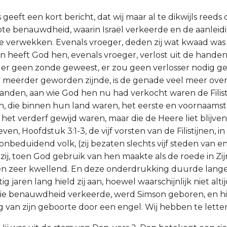
 geeft een kort bericht, dat wij maar al te dikwijls reed
te benauwdheid, waarin Israël verkeerde en de aanlei
te verwekken. Evenals vroeger, deden zij wat kwaad was
n heeft God hen, evenals vroeger, verlost uit de hande
 er geen zonde geweest, er zou geen verlosser nodig ge
 meerder geworden zijnde, is de genade veel meer over
janden, aan wie God hen nu had verkocht waren de Filist
, die binnen hun land waren, het eerste en voornaamst
n het verderf gewijd waren, maar die de Heere liet blijv
ven, Hoofdstuk 3:1-3, de vijf vorsten van de Filistijnen, in
onbeduidend volk, (zij bezaten slechts vijf steden van e
zij, toen God gebruik van hen maakte als de roede in Zij
n zeer kwellend. En deze onderdrukking duurde lange
ig jaren lang hield zij aan, hoewel waarschijnlijk niet alti
 die benauwdheid verkeerde, werd Simson geboren, en h
 van zijn geboorte door een engel. Wij hebben te lette