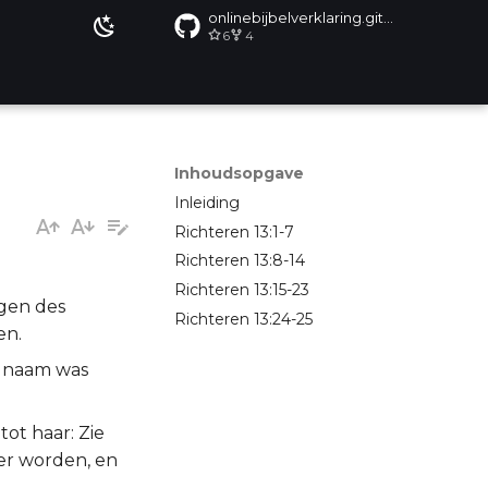
onlinebijbelverklaring.github.io
6
4
Inhoudsopgave
Inleiding
Richteren 13:1-7
Richteren 13:8-14
Richteren 13:15-23
ogen des
Richteren 13:24-25
en.
s naam was
ot haar: Zie
ger worden, en