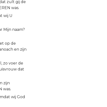
at zult gij de
EEREN was.
t wij U
ar Mijn naam?
et op de
anoach en zijn
, zo voer de
huisvrouw dat
 zijn
N was.
 omdat wij God