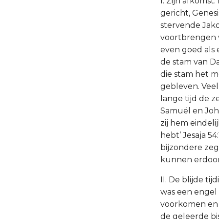
I. Zijn afkomst
gericht, Genesi
stervende Jakob
voortbrengen v
even goed als 
de stam van Da
die stam het m
gebleven. Vee
lange tijd de 
Samuël en Johan
zij hem eindeli
hebt’ Jesaja 54
bijzondere zeg
kunnen erdoor
II. De blijde t
was een engel 
voorkomen en 
de geleerde bis