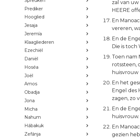
Spreuken
zal van uw 
Prediker
HEERE offe
Hooglied
En Manoach
Jesaja
vereren, w
Jeremía
En de Enge
Klaagliederen
Die is toch
Ezechiël
Toen nam M
Daniël
rotssteen, 
Hoséa
huisvrouw 
Joël
En het gesc
Amos
Engel des 
Obadja
zagen, zo v
Jona
En de Enge
Micha
huisvrouw.
Nahum
Hábakuk
En Manoach 
Zefánja
gezien heb