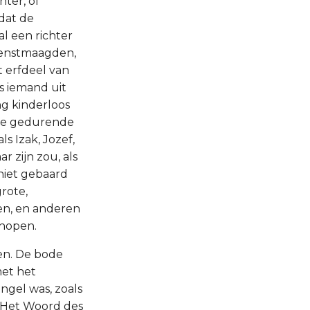
hter, of
 dat de
al een richter
dienstmaagden,
t erfdeel van
s iemand uit
ng kinderloos
wie gedurende
s Izak, Jozef,
 zijn zou, als
 niet gebaard
grote,
en, en anderen
hopen.
ben. De bode
met het
gel was, zoals
s: Het Woord des