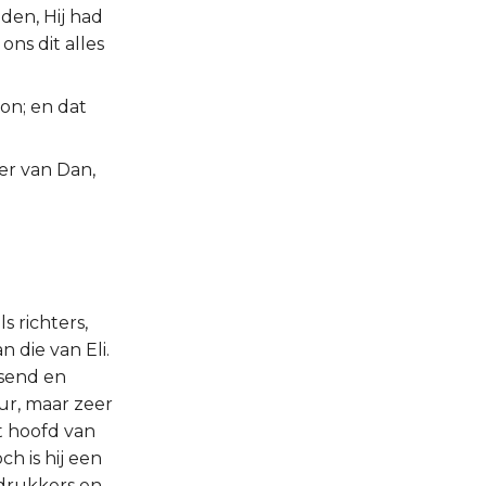
den, Hij had
ns dit alles
on; en dat
er van Dan,
s richters,
 die van Eli.
ssend en
ur, maar zeer
t hoofd van
ch is hij een
rdrukkers en