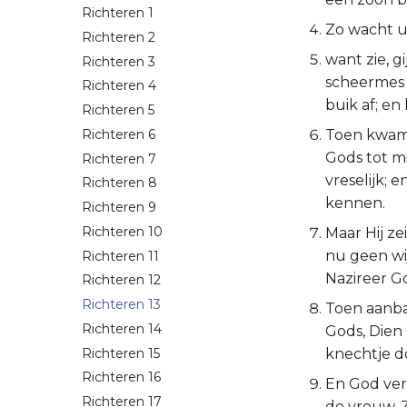
Richteren 1
Zo wacht u 
Richteren 2
want zie, 
Richteren 3
scheermes 
Richteren 4
buik af; en 
Richteren 5
Richteren 6
Toen kwam 
Gods tot mi
Richteren 7
vreselijk; 
Richteren 8
kennen.
Richteren 9
Richteren 10
Maar Hij ze
nu geen wij
Richteren 11
Nazireer Go
Richteren 12
Richteren 13
Toen aanba
Richteren 14
Gods, Dien
Richteren 15
knechtje d
Richteren 16
En God ve
Richteren 17
de vrouw. Z