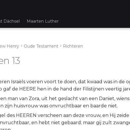
st Dächsel
Maarten Luther
ew Henry
Oude Testament
Richteren
en 13
eren Israëls voeren voort te doen, dat kwaad was in de 
gaf de HEERE hen in de hand der Filistijnen veertig jar
een man van Zora, uit het geslacht van een Daniet, wien
n zijn huisvrouw was onvruchtbaar en baarde niet.
el des HEEREN verscheen aan deze vrouw, en Hij zeide t
t onvruchtbaar, en hebt niet gebaard; maar gij zult zwan
aren.