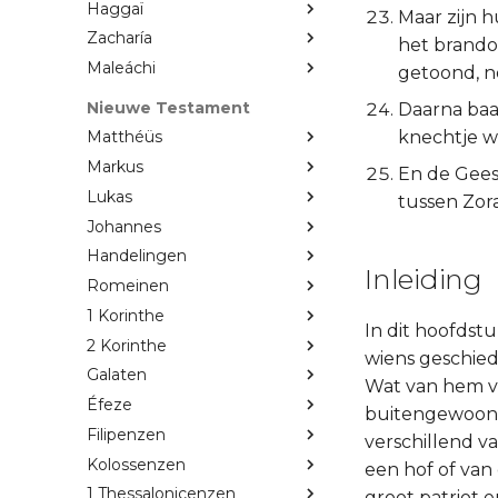
Haggaï
Maar zijn 
Zacharía
het brandof
Maleáchi
getoond, no
Nieuwe Testament
Daarna baa
knechtje w
Matthéüs
Markus
En de Gees
Lukas
tussen Zora
Johannes
Handelingen
Inleiding
Romeinen
1 Korinthe
In dit hoofdstu
2 Korinthe
wiens geschied
Galaten
Wat van hem ve
Éfeze
buitengewoon. 
Filipenzen
verschillend v
Kolossenzen
een hof of van 
1 Thessalonicenzen
groot patriot 