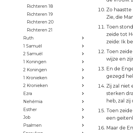
Richteren 18
Zo haastte 
Richteren 19
Zie, die Ma
Richteren 20
Toen stond
Richteren 21
zeide tot H
Ruth
zeide: Ik b
1 Samuël
Toen zeide
2 Samuël
wijze en zij
1 Koningen
En de Enge
2 Koningen
gezegd heb,
1 Kronieken
2 Kronieken
Zij zal nie
sterken dra
Ezra
heb, zal zi
Nehémia
Esther
Toen zeide
Job
een geiten
Psalmen
Maar de En