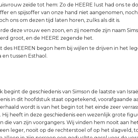
huisvrouw zeide tot hem: Zo de HEERE lust had ons te do
fer en spijsoffer van onze hand niet aangenomen, noch o
ch ons om dezen tijd laten horen, zulks als dit is.
rde deze vrouw een zoon, en zij noemde zijn naam Sims
erd groot, en de HEERE zegende het.
t des HEEREN begon hem bij wijlen te drijven in het leg
 en tussen Esthaol.
k begint de geschiedenis van Simson de laatste van Israël
enis in dit hoofdstuk staat opgetekend, voorafgaande aan
rhaald wordt is van het begin tot het einde zeer verra
Hij heeft in deze geschiedenis een wezenlijk grote figu
an die van zijn voorgangers. Wij vinden hem nooit aan he
een leger, nooit op de rechterstoel of op het slagveld, to
en alleen in zijn persoon een geduchte gesel voor de ve