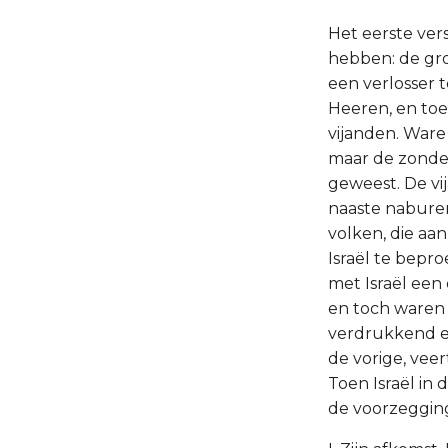
Het eerste vers
hebben: de gro
een verlosser 
Heeren, en toe
vijanden. Ware
maar de zonde
geweest. De vi
naaste naburen
volken, die aa
Israël te beproe
met Israël een 
en toch waren 
verdrukkend e
de vorige, veert
Toen Israël in
de voorzegging