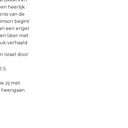
een heerlijk
enis van de
Simson begint
dan een engel
een later met
tuk verhaald.
n Israël door
-5.
e zij met
jn heengaan