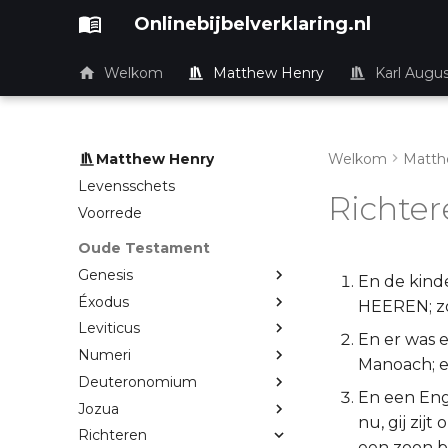
Onlinebijbelverklaring.nl
Welkom
Matthew Henry
Karl Augu
Matthew Henry
Welkom
Matth
Levensschets
Richter
Voorrede
Oude Testament
Genesis
En de kind
Éxodus
HEEREN; zo 
Leviticus
En er was 
Numeri
Manoach; e
Deuteronomium
En een Eng
Jozua
nu, gij zij
Richteren
een zoon b