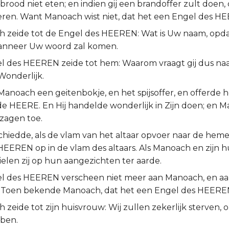
brood niet eten; en indien gij een brandoffer zult doen, d
ren. Want Manoach wist niet, dat het een Engel des H
 zeide tot de Engel des HEEREN: Wat is Uw naam, opda
anneer Uw woord zal komen.
l des HEEREN zeide tot hem: Waarom vraagt gij dus na
 Wonderlijk.
anoach een geitenbokje, en het spijsoffer, en offerde h
de HEERE. En Hij handelde wonderlijk in Zijn doen; en M
zagen toe.
hiedde, als de vlam van het altaar opvoer naar de hemel
HEEREN op in de vlam des altaars. Als Manoach en zijn 
ielen zij op hun aangezichten ter aarde.
l des HEEREN verscheen niet meer aan Manoach, en aan
 Toen bekende Manoach, dat het een Engel des HEERE
zeide tot zijn huisvrouw: Wij zullen zekerlijk sterven,
ben.