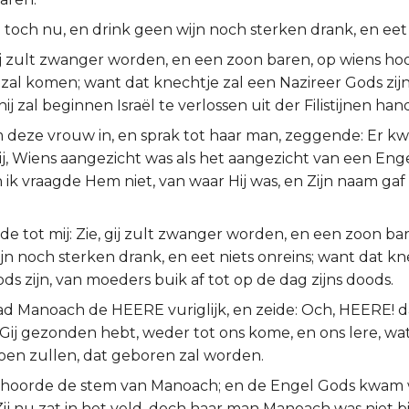
toch nu, en drink geen wijn noch sterken drank, en eet 
gij zult zwanger worden, en een zoon baren, op wiens h
zal komen; want dat knechtje zal een Nazireer Gods zij
hij zal beginnen Israël te verlossen uit der Filistijnen han
deze vrouw in, en sprak tot haar man, zeggende: Er 
j, Wiens aangezicht was als het aangezicht van een Eng
en ik vraagde Hem niet, van waar Hij was, en Zijn naam gaf H
ide tot mij: Zie, gij zult zwanger worden, en een zoon ba
n noch sterken drank, en eet niets onreins; want dat kn
ds zijn, van moeders buik af tot op de dag zijns doods.
d Manoach de HEERE vuriglijk, en zeide: Och, HEERE! 
 Gij gezonden hebt, weder tot ons kome, en ons lere, wa
oen zullen, dat geboren zal worden.
rhoorde de stem van Manoach; en de Engel Gods kwam
ij nu zat in het veld, doch haar man Manoach was niet bi