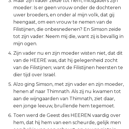
Maar zijn vader zeide tot hem, mitsgaders zijn
moeder: Is er geen vrouw onder de dochteren
2 Korinthe
uwer broeders, en onder al mijn volk, dat gij
heengaat, om een vrouw te nemen van de
Galaten
Filistijnen, die onbesnedenen? En Simson zeide
tot zijn vader: Neem mij die, want zij is bevallig in
Éfeze
mijn ogen.
Filipenzen
Zijn vader nu en zijn moeder wisten niet, dat dit
van de HEERE was, dat hij gelegenheid zocht
Kolossenzen
van de Filistijnen; want de Filistijnen heersten te
dier tijd over Israël.
1 Thessalonicenzen
Alzo ging Simson, met zijn vader en zijn moeder,
henen af naar Thimnath. Als zij nu kwamen tot
2 Thessalonicenzen
aan de wijngaarden van Thimnath, ziet daar,
een jonge leeuw, brullende hem tegemoet.
1 Timótheüs
Toen werd de Geest des HEEREN vaardig over
2 Timótheüs
hem, dat hij hem van een scheurde, gelijk men