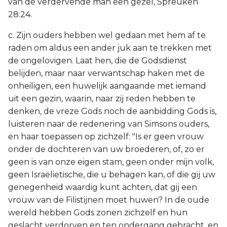
van de verdervende man een gezel, Spreuken
28:24.
c. Zijn ouders hebben wel gedaan met hem af te
raden om aldus een ander juk aan te trekken met
de ongelovigen. Laat hen, die de Godsdienst
belijden, maar naar verwantschap haken met de
onheiligen, een huwelijk aangaande met iemand
uit een gezin, waarin, naar zij reden hebben te
denken, de vreze Gods noch de aanbidding Gods is,
luisteren naar de redenering van Simsons ouders,
en haar toepassen op zichzelf: "Is er geen vrouw
onder de dochteren van uw broederen, of, zo er
geen is van onze eigen stam, geen onder mijn volk,
geen Israëlietische, die u behagen kan, of die gij uw
genegenheid waardig kunt achten, dat gij een
vrouw van de Filistijnen moet huwen? In de oude
wereld hebben Gods zonen zichzelf en hun
geslacht verdorven en ten ondergang gebracht, en