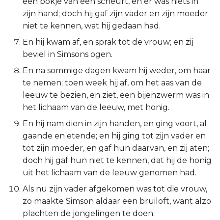
een bokje van een scheurt, en er was niets in
Titus
zijn hand; doch hij gaf zijn vader en zijn moeder
niet te kennen, wat hij gedaan had.
Filémon
En hij kwam af, en sprak tot de vrouw; en zij
beviel in Simsons ogen.
Hebreeën
En na sommige dagen kwam hij weder, om haar
te nemen; toen week hij af, om het aas van de
Jakobus
leeuw te bezien, en ziet, een bijenzwerm was in
het lichaam van de leeuw, met honig.
1 Petrus
En hij nam dien in zijn handen, en ging voort, al
2 Petrus
gaande en etende; en hij ging tot zijn vader en
tot zijn moeder, en gaf hun daarvan, en zij aten;
1 Johannes
doch hij gaf hun niet te kennen, dat hij de honig
uit het lichaam van de leeuw genomen had.
2 Johannes
Als nu zijn vader afgekomen was tot die vrouw,
zo maakte Simson aldaar een bruiloft, want alzo
3 Johannes
plachten de jongelingen te doen.