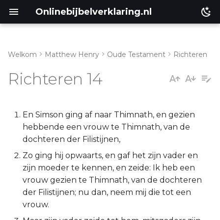
Onlinebijbelverklaring.nl
Welkom
Matthew Henry
Oude Testament
Richteren
Inleiding
Matthéüs
Richteren 14
Richteren 14:1-9
Markus
Richteren 14:10-20
Lukas
En Simson ging af naar Thimnath, en gezien
hebbende een vrouw te Thimnath, van de
Johannes
dochteren der Filistijnen,
Zo ging hij opwaarts, en gaf het zijn vader en
Handelingen
zijn moeder te kennen, en zeide: Ik heb een
vrouw gezien te Thimnath, van de dochteren
Romeinen
der Filistijnen; nu dan, neem mij die tot een
vrouw.
1 Korinthe