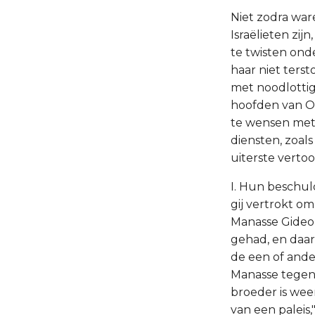
Niet zodra war
Israëlieten z
te twisten ond
haar niet ters
met noodlottig
hoofden van Or
te wensen met 
diensten, zoal
uiterste verto
I. Hun beschul
gij vertrokt om
Manasse Gideon
gehad, en daar
de een of ande
Manasse tegen 
broeder is wee
van een paleis