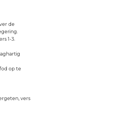
ver de
egering.
rs 1-3.
aaghartig
efod op te
.
ergeten, vers