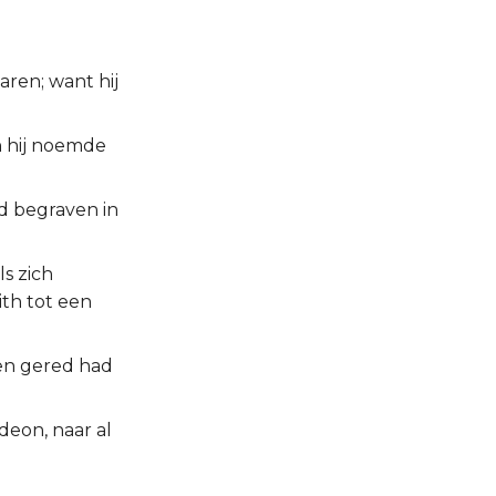
ren; want hij
n hij noemde
rd begraven in
s zich
ith tot een
hen gered had
deon, naar al