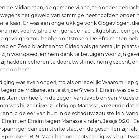
en de Midianieten, de gemene vijand, ten onder gebracht
ijn, wegens het geweld van sommige heethoofden onder 
er elkaar. Er was een ongelukkige vonk Opgevlogen, die
tond met veel wijsheid en genade had uitgeblust, een g
e gevolgen zou hebben ontstoken. De Efraïmieten hebb
eb en Zeeb brachten tot Gideon als generaal, in plaat
zijn voorspoed, en hem dank te betuigen voor zijn gew
s zij hadden behoren te doen, twist met hem gezocht, e
ornd op hem.
diging was even ongerijmd als onredelijk: Waarom riep gi
 tegen de Midianieten te strijden? vers 1. Efraïm was de
s stam, en heeft in de zegen van Jakob en van Mozes 
om was hij zeer ijverzuchtig op Manasse, vrezende dat 
ren tijd de eer van hun in de schaduw zou stellen. Vanda
Efraïm, en Efraïm tegen Manasse vinden, Jesaja 9:20. "
rspanniger dan een sterke stad, en de geschillen zijn al
," Spreuken 18:19. Maar hoe onrechtvaardig was hun twi