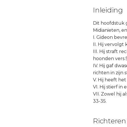
Inleiding
Dit hoofdstuk 
Midianieten, en
I. Gideon bevre
II. Hij vervolg
III. Hij straf
hoonden vers 5
IV. Hij gaf dwa
richten in zijn
V. Hij heeft h
VI. Hij stierf in
VII. Zowel hij 
33-35.
Richteren 