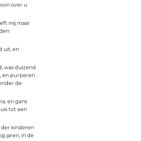
zoon over u
eft mij maar
uden
 uit, en
d, was duizend
, en purperen
zonder de
ra; en gans
uis tot een
 der kinderen
g jaren, in de