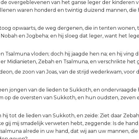
l de overgeblevenen van het ganse leger der kinderen v
llenen waren honderd en twintig duizend mannen, die
toog opwaarts, de weg dergenen, die in tenten wonen, 
 Nobah en Jogbeha; en hij sloeg dat leger, want het leg
 Tsalmuna vloden; doch hij jaagde hen na; en hij ving 
er Midianieten, Zebah en Tsalmuna, en verschrikte het g
deon, de zoon van Joas, van de strijd wederkwam, voor
j een jongen van de lieden te Sukkoth, en ondervraagde 
m op de oversten van Sukkoth, en hun oudsten, zeven 
hij tot de lieden van Sukkoth, en zeide: Ziet daar Zeba
e gij mij smadelijk verweten hebt, zeggende: Is de han
salmuna alrede in uw hand, dat wij aan uw mannen, die 
den geven?