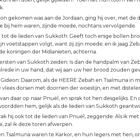
k.
eon gekomen was aan de Jordaan, ging hij over, met de
e bij hem waren, zijnde moede, nochtans vervolgende.
e tot de lieden van Sukkoth: Geeft toch enige bollen br
ijn voetstappen volgt, want zij zijn moede; en ik jaag Ze
de koningen der Midianieten, achterna.
ersten van Sukkoth zeiden: Is dan de handpalm van Ze
lrede in uw hand, dat wij aan uw heir brood zouden ge
 Gideon: Daarom, als de HEERE Zebah en Tsalmuna in mi
w vlees dorsen met doornen der woestijn, en met distele
 van daar op naar Pnuël, en sprak tot hen desgelijks. En 
oordden hem, gelijk als de lieden van Sukkoth geantw
k hij ook tot de lieden van Pnuël, zeggende: Als ik met
 zal ik deze toren afwerpen.
n Tsalmuna waren te Karkor, en hun legers met hen, omt