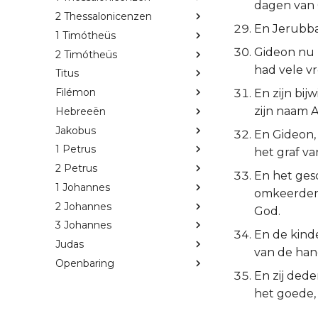
dagen van 
2 Thessalonicenzen
En Jerubbaä
1 Timótheüs
Gideon nu 
2 Timótheüs
had vele v
Titus
Filémon
En zijn bij
zijn naam 
Hebreeën
Jakobus
En Gideon, 
1 Petrus
het graf van
2 Petrus
En het gesc
1 Johannes
omkeerden, 
2 Johannes
God.
3 Johannes
En de kind
Judas
van de han
Openbaring
En zij dede
het goede, 