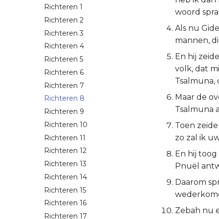
Richteren 1
woord spra
Richteren 2
Als nu Gid
Richteren 3
mannen, di
Richteren 4
En hij zeid
Richteren 5
volk, dat m
Richteren 6
Tsalmuna, 
Richteren 7
Maar de ov
Richteren 8
Tsalmuna a
Richteren 9
Richteren 10
Toen zeide
zo zal ik u
Richteren 11
Richteren 12
En hij toog
Richteren 13
Pnuël antw
Richteren 14
Daarom spra
Richteren 15
wederkome,
Richteren 16
Zebah nu e
Richteren 17