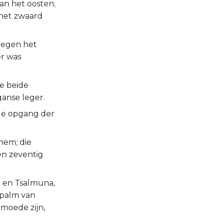
an het oosten;
 het zwaard
tegen het
er was
de beide
anse leger.
 de opgang der
hem; die
en zeventig
h en Tsalmuna,
dpalm van
moede zijn,