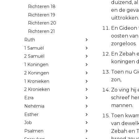
duizend, a
Richteren 18
en de geva
Richteren 19
uittrokken.
Richteren 20
En Gideon 
Richteren 21
oosten van
Ruth
zorgeloos.
1 Samuël
En Zebah en
2 Samuël
koningen d
1 Koningen
Toen nu Gi
2 Koningen
zon,
1 Kronieken
2 Kronieken
Zo ving hi
schreef he
Ezra
mannen.
Nehémia
Esther
Toen kwam 
Job
van dewelk
Zebah en T
Psalmen
brood zou