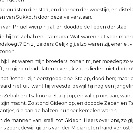
de oudsten dier stad, en doornen der woestijn, en diste
den van Sukkoth door dezelve verstaan.
 van Pnuël wierp hij af, en doodde de lieden der stad.
de hij tot Zebah en Tsalmuna: Wat waren het voor mannen
sloegt? En zij zeiden: Gelijk gij, alzo waren zij, enerlei
szonen.
hij: Het waren mijn broeders, zonen mijner moeder; zo wa
, zo gij hen hadt laten leven, ik zou ulieden niet doden!
e tot Jether, zijn eerstgeborene: Sta op, dood hen; maar 
waard niet uit, want hij vreesde, dewijl hij nog een jongeli
 Zebah en Tsalmuna: Sta gij op, en val op ons aan, want
is zijn macht. Zo stond Gideon op, en doodde Zebah en 
ntjes, die aan de halzen hunner kemelen waren.
 de mannen van Israël tot Gideon: Heers over ons, zo gi
s zoon, dewijl gij ons van der Midianieten hand verlost 