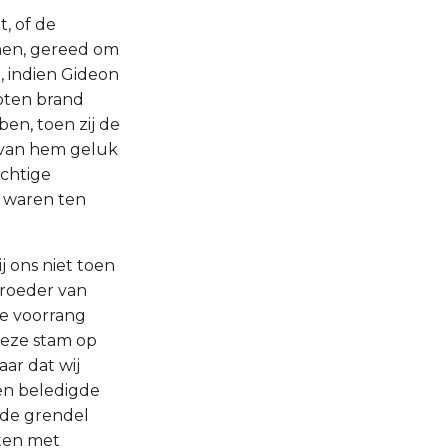
, of de
hen, gereed om
, indien Gideon
roten brand
en, toen zij de
s van hem geluk
ichtige
n waren ten
j ons niet toen
 broeder van
de voorrang
deze stam op
ar dat wij
Een beledigde
s de grendel
sten met