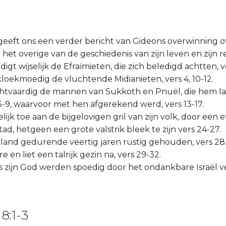
geeft ons een verder bericht van Gideons overwinning o
 het overige van de geschiedenis van zijn leven en zijn r
digt wijselijk de Efraïmieten, die zich beledigd achtten, ve
t kloekmoedig de vluchtende Midianieten, vers 4, 10-12.
t rechtvaardig de mannen van Sukkoth en Pnuël, die hem l
-9, waarvoor met hen afgerekend werd, vers 13-17.
selijk toe aan de bijgelovigen gril van zijn volk, door een 
 stad, hetgeen een grote valstrik bleek te zijn vers 24-27.
et land gedurende veertig jaren rustig gehouden, vers 28
 ere en liet een talrijk gezin na, vers 29-32.
als zijn God werden spoedig door het ondankbare Israël v
8:1-3