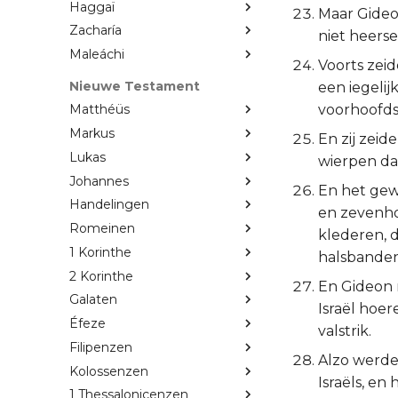
Haggaï
Maar Gideon
Zacharía
niet heers
Maleáchi
Voorts zeid
Nieuwe Testament
een iegelij
voorhoofdsi
Matthéüs
Markus
En zij zeid
Lukas
wierpen daa
Johannes
En het gew
Handelingen
en zevenho
Romeinen
klederen, 
1 Korinthe
halsbanden
2 Korinthe
En Gideon m
Galaten
Israël hoer
Éfeze
valstrik.
Filipenzen
Alzo werde
Kolossenzen
Israëls, en
1 Thessalonicenzen