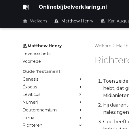
Onlinebijbelverklaring.nl
Welkom
Matthew Henry
Karl Augu
Matthew Henry
Welkom
Matth
Levensschets
Richter
Voorrede
Oude Testament
Genesis
Toen zeiden
Éxodus
hebt, dat g
Leviticus
Midianieten
Numeri
Hij daarent
Deuteronomium
nalezingen
Jozua
God heeft 
Richteren
heb ik dan 