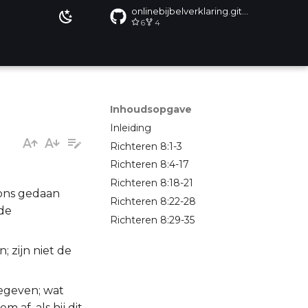
onlinebijbelverklaring.github.io
6
4
Inhoudsopgave
Inleiding
Richteren 8:1-3
Richteren 8:4-17
Richteren 8:18-21
 ons gedaan
Richteren 8:22-28
 de
Richteren 8:29-35
; zijn niet de
gegeven; wat
 af, als hij dit