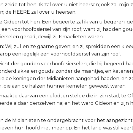
 zeide tot hen: Ik zal over u niet heersen; ook zal mijn 
en; de HEERE zal over u heersen.
e Gideon tot hen: Een begeerte zal ik van u begeren: ge
k een voorhoofdsiersel van zijn roof; want zij hadden go
erselen gehad, dewijl zij Ismaelieten waren.
en: Wij zullen ze gaarne geven; en zij spreidden een kleed
rop een iegelijk een voorhoofdsiersel van zijn roof.
icht der gouden voorhoofdsierselen, die hij begeerd ha
nderd sikkelen gouds, zonder de maantjes, en ketenen
die de koningen der Midianieten aangehad hadden, en 
, die aan de halzen hunner kemelen geweest waren.
aakte daarvan een efod, en stelde die in zijn stad, te Of
eerde aldaar denzelven na; en het werd Gideon en zijn h
n de Midianieten te ondergebracht voor het aangezicht
 hieven hun hoofd niet meer op. En het land was stil veerti