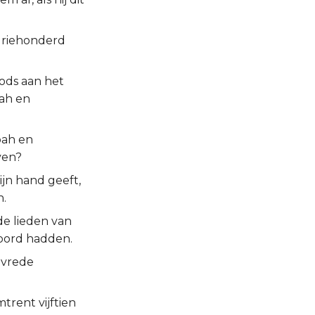
 driehonderd
oods aan het
bah en
bah en
ven?
jn hand geeft,
n.
de lieden van
oord hadden.
 vrede
rent vijftien