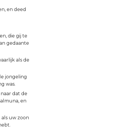
len, en deed
, die gij te
, van gedaante
arlijk als de
de jongeling
ng was.
 naar dat de
Tsalmuna, en
j als uw zoon
hebt.