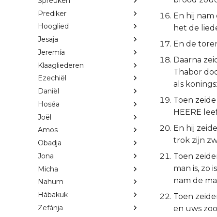
Spreuken
Prediker
En hij nam 
Hooglied
het de lie
Jesaja
En de toren
Jeremía
Daarna zei
Klaagliederen
Thabor dood
Ezechiël
als koning
Daniël
Toen zeide 
Hoséa
HEERE leeft
Joël
En hij zeid
Amos
trok zijn z
Obadja
Jona
Toen zeiden
man is, zo 
Micha
nam de maa
Nahum
Hábakuk
Toen zeiden
Zefánja
en uws zoon