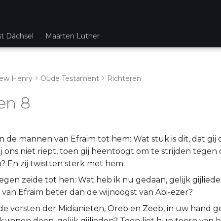
st Dächsel
Maarten Luther
ew Henry
Oude Testament
Richteren
en 8
 de mannen van Efraim tot hem: Wat stuk is dit, dat gij
ij ons niet riept, toen gij heentoogt om te strijden tegen
? En zij twistten sterk met hem.
egen zeide tot hen: Wat heb ik nu gedaan, gelijk gijlieden
 van Efraim beter dan de wijnoogst van Abi-ezer?
de vorsten der Midianieten, Oreb en Zeeb, in uw hand 
kunnen doen, gelijk gijlieden? Toen liet hun toorn van hem