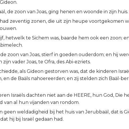
Gideon.
l, de zoon van Joas, ging henen en woonde in zijn huis.
had zeventig zonen, die uit zijn heupe voortgekomen wa
rouwen.
wijf, hetwelk te Sichem was, baarde hem ook een zoon; e
Abimelech.
de zoon van Joas, stierf in goeden ouderdom; en hij we
 zijn vader Joas, te Ofra, des Abi-ezriets.
hiedde, als Gideon gestorven was, dat de kinderen Israël
en de Baäls nahoereerden; en zij stelden zich Baäl-ber
eren Israëls dachten niet aan de HEERE, hun God, Die 
d van al hun vijanden van rondom.
n geen weldadigheid bij het huis van Jerubbaäl, dat is Gi
dat hij bij Israël gedaan had.