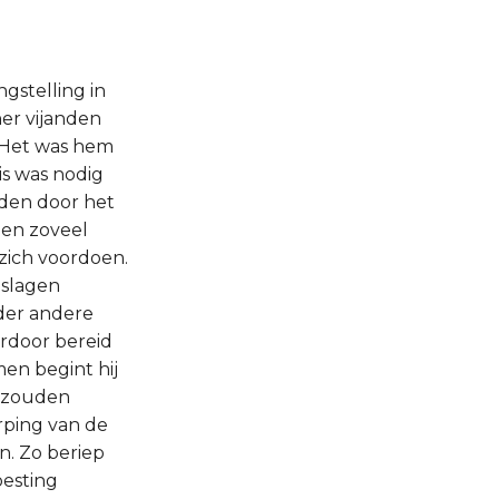
gstelling in
er vijanden
. Het was hem
is was nodig
aden door het
den zoveel
zich voordoen.
eslagen
der andere
ardoor bereid
en begint hij
t zouden
rping van de
n. Zo beriep
oesting