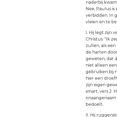
naderbij kwam, 
Nee, Paulus is 
verbidden. In 
vleien en te b
I. Hij legt zijn
Christus. "Ik z
zullen, als een
de harten doorz
geweten, dat d
niet alleen ee
gebruiken bij 
hier een droef
zijn eigen gew
smart, vers 2. 
onaangenaam en
bedoelt.
II. Hij ruggens