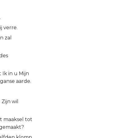
.
j verre.
n zal
 des
 Ik in u Mijn
ganse aarde.
Zijn wil
et maaksel tot
o gemaakt?
elfden klomp