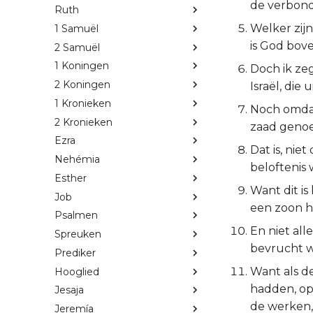
de verbond
Ruth
Welker zijn
1 Samuël
is God bove
2 Samuël
1 Koningen
Doch ik zeg
2 Koningen
Israël, die ui
1 Kronieken
Noch omdat 
2 Kronieken
zaad geno
Ezra
Dat is, nie
Nehémia
beloftenis
Esther
Want dit is
Job
een zoon 
Psalmen
En niet all
Spreuken
bevrucht wa
Prediker
Want als d
Hooglied
hadden, opd
Jesaja
de werken,
Jeremía