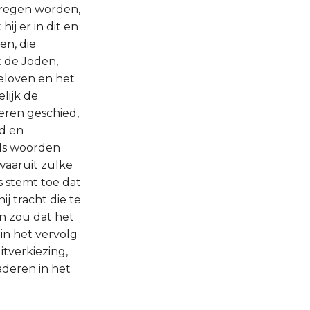
kregen worden,
ij er in dit en
en, die
t de Joden,
geloven en het
lijk de
eren geschied,
gd en
ods woorden
waaruit zulke
 stemt toe dat
j tracht die te
en zou dat het
in het vervolg
itverkiezing,
aderen in het