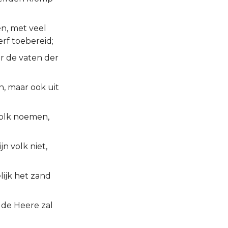
n, met veel
rf toebereid;
r de vaten der
n, maar ook uit
 volk noemen,
jn volk niet,
elijk het zand
t de Heere zal