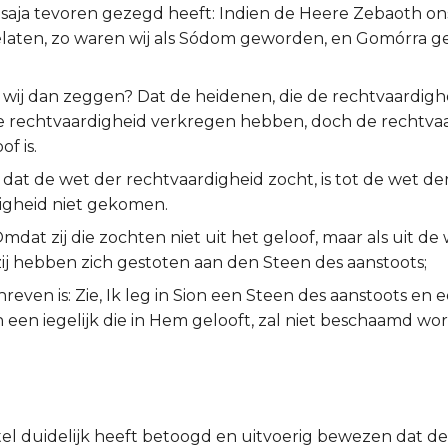
Jesaja tevoren gezegd heeft: Indien de Heere Zebaoth o
laten, zo waren wij als Sódom geworden, en Gomórra g
 wij dan zeggen? Dat de heidenen, die de rechtvaardighe
e rechtvaardigheid verkregen hebben, doch de rechtvaa
of is.
, dat de wet der rechtvaardigheid zocht, is tot de wet de
igheid niet gekomen.
at zij die zochten niet uit het geloof, maar als uit de
zij hebben zich gestoten aan den Steen des aanstoots;
hreven is: Zie, Ik leg in Sion een Steen des aanstoots en 
n een iegelijk die in Hem gelooft, zal niet beschaamd wo
el duidelijk heeft betoogd en uitvoerig bewezen dat de