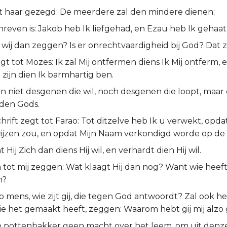
t haar gezegd: De meerdere zal den mindere dienen;
hreven is: Jakob heb Ik liefgehad, en Ezau heb Ik gehaat
wij dan zeggen? Is er onrechtvaardigheid bij God? Dat zi
gt tot Mozes: Ik zal Mij ontfermen diens Ik Mij ontferm, e
zijn dien Ik barmhartig ben.
an niet desgenen die wil, noch desgenen die loopt, maar
den Gods.
rift zegt tot Farao: Tot ditzelve heb Ik u verwekt, opdat
ijzen zou, en opdat Mijn Naam verkondigd worde op de 
Hij Zich dan diens Hij wil, en verhardt dien Hij wil.
n tot mij zeggen: Wat klaagt Hij dan nog? Want wie heeft 
n?
o mens, wie zijt gij, die tegen God antwoordt? Zal ook h
e het gemaakt heeft, zeggen: Waarom hebt gij mij alz
e pottenbakker geen macht over het leem, om uit denz