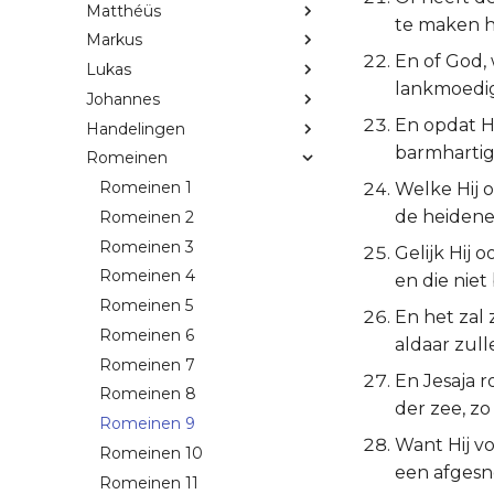
Matthéüs
te maken h
Markus
En of God,
Lukas
lankmoedig
Johannes
En opdat H
Handelingen
barmhartigh
Romeinen
Romeinen 1
Welke Hij o
de heidene
Romeinen 2
Romeinen 3
Gelijk Hij 
Romeinen 4
en die nie
Romeinen 5
En het zal 
Romeinen 6
aldaar zul
Romeinen 7
En Jesaja r
Romeinen 8
der zee, zo
Romeinen 9
Want Hij vo
Romeinen 10
een afgesn
Romeinen 11