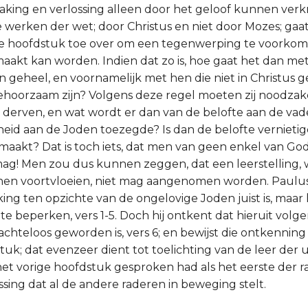
king en verlossing alleen door het geloof kunnen ver
 werken der wet; door Christus en niet door Mozes; gaat h
de hoofdstuk toe over om een tegenwerping te voorkom
akt kan worden. Indien dat zo is, hoe gaat het dan me
n geheel, en voornamelijk met hen die niet in Christus 
hoorzaam zijn? Volgens deze regel moeten zij noodzake
 derven, en wat wordt er dan van de belofte aan de vad
heid aan de Joden toezegde? Is dan de belofte vernieti
aakt? Dat is toch iets, dat men van geen enkel van G
ag! Men zou dus kunnen zeggen, dat een leerstelling, 
en voortvloeien, niet mag aangenomen worden. Paulus
ng ten opzichte van de ongelovige Joden juist is, maar hi
te beperken, vers 1-5. Doch hij ontkent dat hieruit volg
chteloos geworden is, vers 6; en bewijst die ontkenning 
uk; dat evenzeer dient tot toelichting van de leer der u
 het vorige hoofdstuk gesproken had als het eerste der r
ssing dat al de andere raderen in beweging stelt.