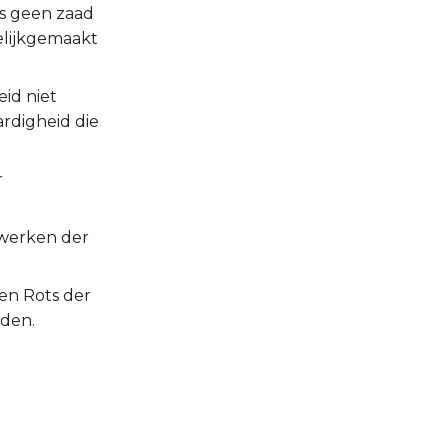
ns geen zaad
elijkgemaakt
id niet
rdigheid die
r
 werken der
een Rots der
rden.