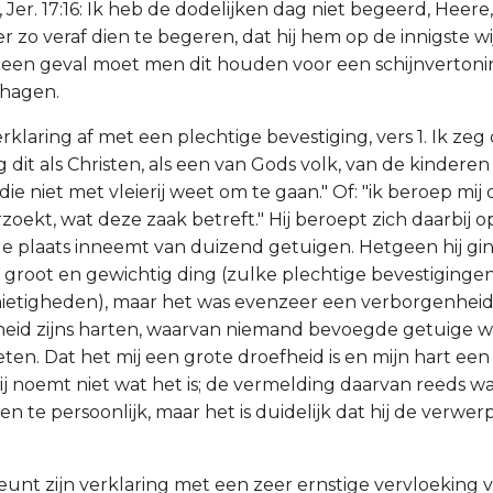
Jer. 17:16: Ik heb de dodelijken dag niet begeerd, Heere,
er zo veraf dien te begeren, dat hij hem op de innigste wi
geen geval moet men dit houden voor een schijnverton
ehagen.
 verklaring af met een plechtige bevestiging, vers 1. Ik ze
eg dit als Christen, als een van Gods volk, van de kinderen
 die niet met vleierij weet om te gaan." Of: "ik beroep mij 
oekt, wat deze zaak betreft." Hij beroept zich daarbij op
e plaats inneemt van duizend getuigen. Hetgeen hij g
n groot en gewichtig ding (zulke plechtige bevestiging
nietigheden), maar het was evenzeer een verborgenheid;
heid zijns harten, waarvan niemand bevoegde getuige 
eten. Dat het mij een grote droefheid is en mijn hart ee
Hij noemt niet wat het is; de vermelding daarvan reeds w
 te persoonlijk, maar het is duidelijk dat hij de verwe
teunt zijn verklaring met een zeer ernstige vervloeking v