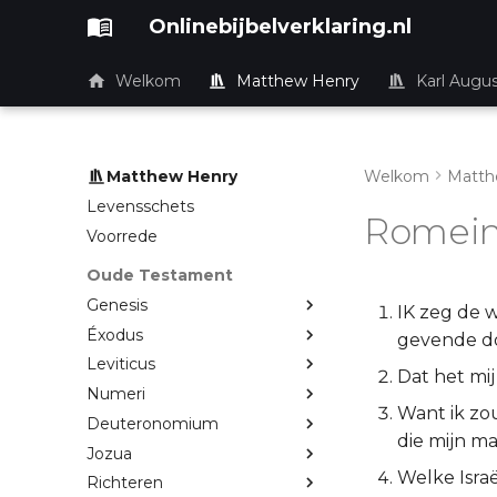
Onlinebijbelverklaring.nl
Welkom
Matthew Henry
Karl Augu
Matthew Henry
Welkom
Matth
Levensschets
Romein
Voorrede
Oude Testament
Genesis
IK zeg de w
Éxodus
gevende do
Leviticus
Dat het mij
Numeri
Want ik zo
Deuteronomium
die mijn ma
Jozua
Welke Israë
Richteren