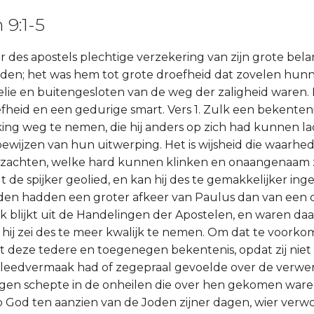
9:1-5
 des apostels plechtige verzekering van zijn grote belan
oden; het was hem tot grote droefheid dat zovelen hunn
lie en buitengesloten van de weg der zaligheid waren
fheid en een gedurige smart. Vers 1. Zulk een bekenten
ng weg te nemen, die hij anders op zich had kunnen l
wijzen van hun uitwerping. Het is wijsheid die waarhe
erzachten, welke hard kunnen klinken en onaangenaam 
 de spijker geolied, en kan hij des te gemakkelijker ing
den hadden een groter afkeer van Paulus dan van een 
ijk blijkt uit de Handelingen der Apostelen, en waren da
hij zei des te meer kwalijk te nemen. Om dat te voorkom
t deze tedere en toegenegen bekentenis, opdat zij nie
 leedvermaak had of zegepraal gevoelde over de verwe
gen schepte in de onheilen die over hen gekomen ware
p God ten aanzien van de Joden zijner dagen, wier verw