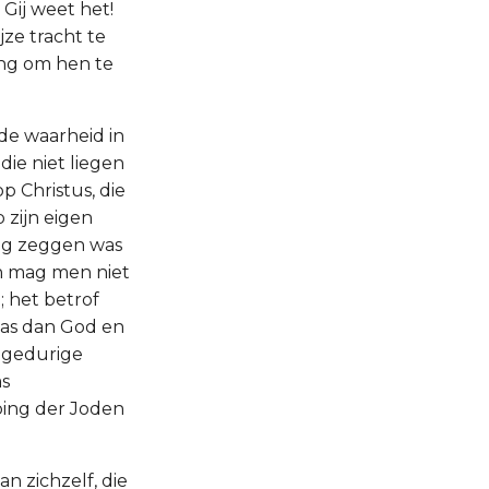
 Gij weet het!
jze tracht te
ing om hen te
g de waarheid in
 die niet liegen
op Christus, die
 zijn eigen
ing zeggen was
en mag men niet
 het betrof
was dan God en
n gedurige
as
rping der Joden
an zichzelf, die