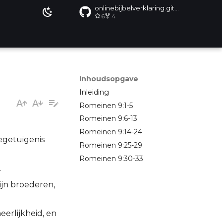
onlinebijbelverklaring.github.io
6
4
Inhoudsopgave
Inleiding
Romeinen 9:1-5
Romeinen 9:6-13
Romeinen 9:14-24
degetuigenis
Romeinen 9:25-29
Romeinen 9:30-33
.
ijn broederen,
eerlijkheid, en