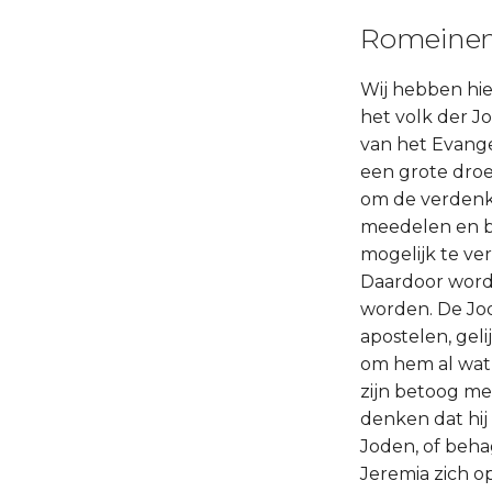
Romeinen 
Wij hebben hier
het volk der J
van het Evange
een grote droe
om de verdenki
meedelen en be
mogelijk te v
Daardoor wordt
worden. De Jo
apostelen, gel
om hem al wat 
zijn betoog me
denken dat hij
Joden, of beha
Jeremia zich o