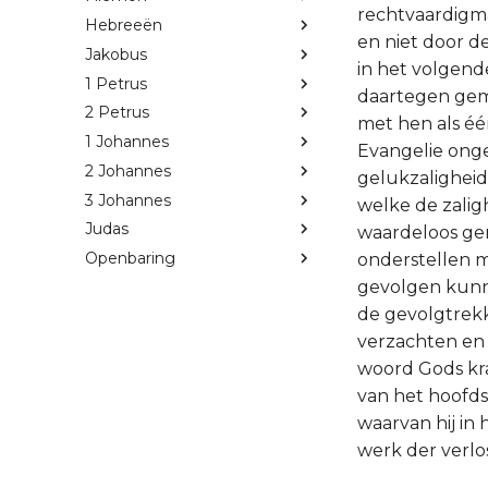
rechtvaardigma
Hebreeën
en niet door de
Jakobus
in het volgen
1 Petrus
daartegen gema
2 Petrus
met hen als éé
1 Johannes
Evangelie onge
2 Johannes
gelukzaligheid
3 Johannes
welke de zalig
Judas
waardeloos gem
Openbaring
onderstellen m
gevolgen kunn
de gevolgtrekki
verzachten en 
woord Gods kra
van het hoofdst
waarvan hij in
werk der verlo