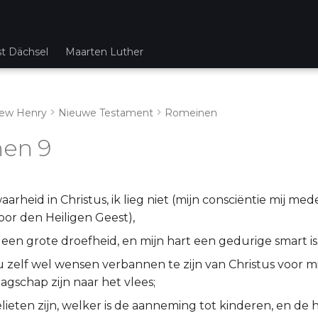
st Dächsel
Maarten Luther
ew Henry
Nieuwe Testament
Romeinen
en 9
aarheid in Christus, ik lieg niet (mijn consciëntie mij me
or den Heiligen Geest),
 een grote droefheid, en mijn hart een gedurige smart is
u zelf wel wensen verbannen te zijn van Christus voor m
agschap zijn naar het vlees;
lieten zijn, welker is de aanneming tot kinderen, en de h