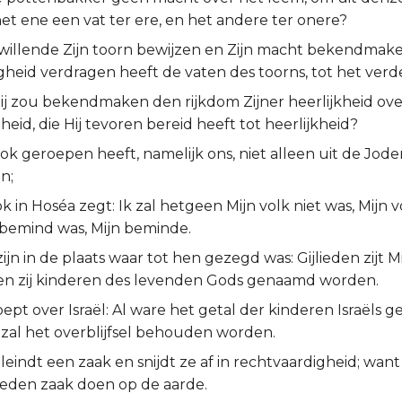
et ene een vat ter ere, en het andere ter onere?
 willende Zijn toorn bewijzen en Zijn macht bekendmake
heid verdragen heeft de vaten des toorns, tot het verde
ij zou bekendmaken den rijkdom Zijner heerlijkheid ove
eid, die Hij tevoren bereid heeft tot heerlijkheid?
ok geroepen heeft, namelijk ons, niet alleen uit de Jode
n;
ook in Hoséa zegt: Ik zal hetgeen Mijn volk niet was, Mijn
t bemind was, Mijn beminde.
zijn in de plaats waar tot hen gezegd was: Gijlieden zijt Mi
len zij kinderen des levenden Gods genaamd worden.
oept over Israël: Al ware het getal der kinderen Israëls g
 zal het overblijfsel behouden worden.
leindt een zaak en snijdt ze af in rechtvaardigheid; wan
eden zaak doen op de aarde.