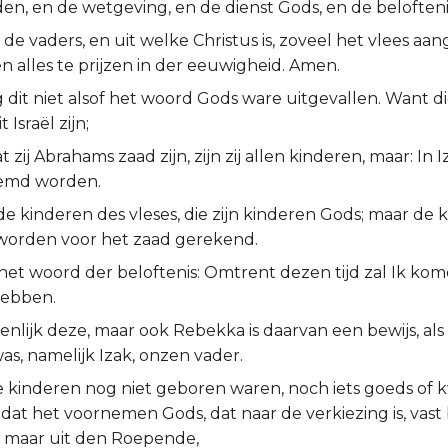
en, en de wetgeving, en de dienst Gods, en de belofteni
 de vaders, en uit welke Christus is, zoveel het vlees aa
n alles te prijzen in der eeuwigheid. Amen.
 dit niet alsof het woord Gods ware uitgevallen. Want die
t Israël zijn;
zij Abrahams zaad zijn, zijn zij allen kinderen, maar: In I
emd worden.
t de kinderen des vleses, die zijn kinderen Gods; maar de
 worden voor het zaad gerekend.
 het woord der beloftenis: Omtrent dezen tijd zal Ik kom
hebben.
eenlijk deze, maar ook Rebekka is daarvan een bewijs, als 
s, namelijk Izak, onzen vader.
e kinderen nog niet geboren waren, noch iets goeds of
at het voornemen Gods, dat naar de verkiezing is, vast b
 maar uit den Roepende,