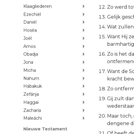
Klaagliederen
Zo werd to
Ezechiël
Gelijk gesc
Daniël
Wat zullen 
Hoséa
Want Hij ze
Joël
barmhartig 
Amos
Zo is het d
Obadja
ontfermen
Jona
Micha
Want de Sch
Nahum
kracht bew
Hábakuk
Zo ontfermt 
Zefánja
Gij zult da
Haggaï
wederstaa
Zacharía
Maar toch, 
Maleáchi
dengene di
Nieuwe Testament
Of heeft d