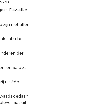
ssen;
ngaat, Dewelke
 zijn niet allen
zak zal u het
 kinderen der
en, en Sara zal
zij uit één
 kwaads gedaan
leve, niet uit