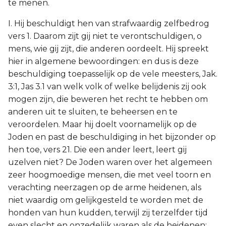
te menen.
I. Hij beschuldigt hen van strafwaardig zelfbedrog
vers 1. Daarom zijt gij niet te verontschuldigen, o
mens, wie gij zijt, die anderen oordeelt. Hij spreekt
hier in algemene bewoordingen: en dus is deze
beschuldiging toepasselijk op de vele meesters, Jak.
3:1, Jas 3.1 van welk volk of welke belijdenis zij ook
mogen zijn, die beweren het recht te hebben om
anderen uit te sluiten, te beheersen en te
veroordelen. Maar hij doelt voornamelijk op de
Joden en past de beschuldiging in het bijzonder op
hen toe, vers 21. Die een ander leert, leert gij
uzelven niet? De Joden waren over het algemeen
zeer hoogmoedige mensen, die met veel toorn en
verachting neerzagen op de arme heidenen, als
niet waardig om gelijkgesteld te worden met de
honden van hun kudden, terwijl zij terzelfder tijd
even slecht en onzedelijk waren als de heidenen;