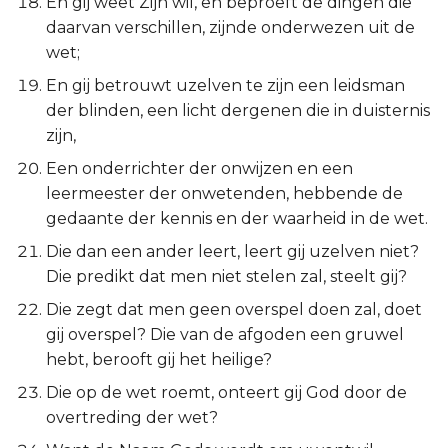
En gij weet Zijn wil, en beproeft de dingen die
Hábakuk
daarvan verschillen, zijnde onderwezen uit de
wet;
Zefánja
En gij betrouwt uzelven te zijn een leidsman
Haggaï
der blinden, een licht dergenen die in duisternis
zijn,
Zacharía
Een onderrichter der onwijzen en een
leermeester der onwetenden, hebbende de
Maleáchi
gedaante der kennis en der waarheid in de wet.
Die dan een ander leert, leert gij uzelven niet?
Die predikt dat men niet stelen zal, steelt gij?
Die zegt dat men geen overspel doen zal, doet
gij overspel? Die van de afgoden een gruwel
hebt, berooft gij het heilige?
Die op de wet roemt, onteert gij God door de
overtreding der wet?