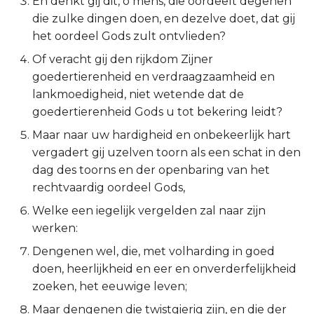
En denkt gij dit, o mens, die oordeelt degenen
die zulke dingen doen, en dezelve doet, dat gij
Ruth
het oordeel Gods zult ontvlieden?
1 Samuël
Of veracht gij den rijkdom Zijner
goedertierenheid en verdraagzaamheid en
2 Samuël
lankmoedigheid, niet wetende dat de
goedertierenheid Gods u tot bekering leidt?
1 Koningen
Maar naar uw hardigheid en onbekeerlijk hart
vergadert gij uzelven toorn als een schat in den
2 Koningen
dag des toorns en der openbaring van het
rechtvaardig oordeel Gods,
1 Kronieken
Welke een iegelijk vergelden zal naar zijn
2 Kronieken
werken:
Dengenen wel, die, met volharding in goed
Ezra
doen, heerlijkheid en eer en onverderfelijkheid
zoeken, het eeuwige leven;
Nehémia
Maar dengenen die twistgierig zijn, en die der