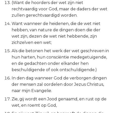
(Want de hoorders der wet zijn niet
Ezechiël
rechtvaardig voor God, maar de daders der wet
zullen gerechtvaardigd worden.
Daniël
Want wanneer de heidenen, die de wet niet
Hoséa
hebben, van nature de dingen doen die der
wet zijn, dezen de wet niet hebbende, zijn
Joël
zichzelven een wet;
Als die betonen het werk der wet geschreven in
Amos
hun harten, hun consciëntie medegetuigende,
en de gedachten onder elkander hen
Obadja
beschuldigende of ook ontschuldigende.)
In den dag wanneer God de verborgen dingen
Jona
der mensen zal oordelen door Jezus Christus,
Micha
naar mijn Evangelie.
Zie, gij wordt een Jood genaamd, en rust op de
Nahum
wet, en roemt op God,