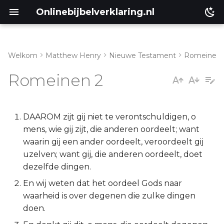
Onlinebijbelverklaring.nl
Welkom
Matthew Henry
Nieuwe Testament
Romeinen
Genesis
Inleiding
Romeinen 2
Éxodus
Romeinen 2:1-16
Leviticus
Romeinen 2:17-29
DAAROM zijt gij niet te verontschuldigen, o
mens, wie gij zijt, die anderen oordeelt; want
Numeri
waarin gij een ander oordeelt, veroordeelt gij
uzelven; want gij, die anderen oordeelt, doet
Deuteronomium
dezelfde dingen.
En wij weten dat het oordeel Gods naar
Jozua
waarheid is over degenen die zulke dingen
doen.
Richteren