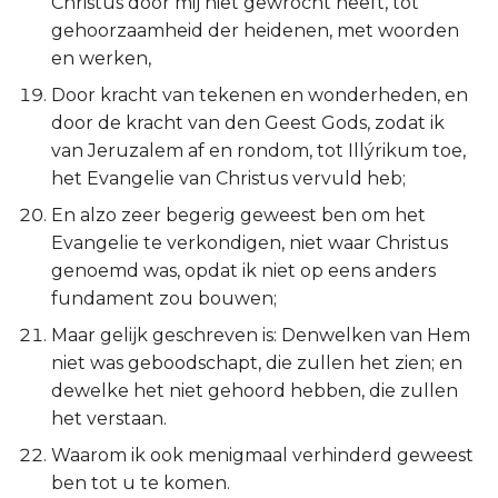
Christus door mij niet gewrocht heeft, tot
Hábakuk
gehoorzaamheid der heidenen, met woorden
en werken,
Zefánja
Door kracht van tekenen en wonderheden, en
Haggaï
door de kracht van den Geest Gods, zodat ik
van Jeruzalem af en rondom, tot Illýrikum toe,
Zacharía
het Evangelie van Christus vervuld heb;
En alzo zeer begerig geweest ben om het
Maleáchi
Evangelie te verkondigen, niet waar Christus
genoemd was, opdat ik niet op eens anders
fundament zou bouwen;
Maar gelijk geschreven is: Denwelken van Hem
niet was geboodschapt, die zullen het zien; en
dewelke het niet gehoord hebben, die zullen
het verstaan.
Waarom ik ook menigmaal verhinderd geweest
ben tot u te komen.