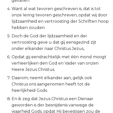
gevallen.
Ruth
Romeinen 15:22-29
Want al wat tevoren geschreven is, dat is tot
onze lering tevoren geschreven, opdat wij door
1 Samuël
Romeinen 15:30-33
lijdzaamheid en vertroosting der Schriften hoop
hebben zouden.
2 Samuël
Doch de God der lijdzaamheid en der
vertroosting geve u dat gij eensgezind zijt
1 Koningen
onder elkander naar Christus Jezus,
Opdat gij eendrachtelijk met één mond moogt
2 Koningen
verheerlijken den God en Vader van onzen
1 Kronieken
Heere Jezus Christus.
Daarom, neemt elkander aan, gelijk ook
2 Kronieken
Christus ons aangenomen heeft tot de
heerlijkheid Gods.
Ezra
En ik zeg dat Jezus Christus een Dienaar
geworden is der besnijdenis vanwege de
Nehémia
waarheid Gods, opdat Hij bevestigen zou de