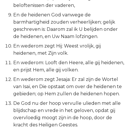
beloftenissen der vaderen,
Esther
En de heidenen God vanwege de
Job
barmhartigheid zouden verheerlijken; gelijk
geschreven is: Daarom zal ik U belijden onder
Psalmen
de heidenen, en Uw Naam lofzingen.
En wederom zegt Hij: Weest vrolijk, gij
Spreuken
heidenen, met Zijn volk.
En wederom: Looft den Heere, alle gij heidenen,
Prediker
en prijst Hem, alle gij volken.
Hooglied
En wederom zegt Jesaja: Er zal zijn de Wortel
van Isaï, en Die opstaat om over de heidenen te
Jesaja
gebieden; op Hem zullen de heidenen hopen.
De God nu der hoop vervulle ulieden met alle
Jeremía
blijdschap en vrede in het geloven, opdat gij
overvloedig moogt zijn in de hoop, door de
Klaagliederen
kracht des Heiligen Geestes.