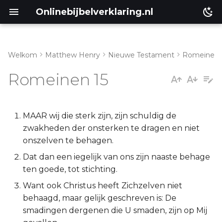
Onlinebijbelverklaring.nl
Welkom
Matthew Henry
Nieuwe Testament
Romeinen
Genesis
Inleiding
Romeinen 15
Éxodus
Romeinen 15:1-4
Leviticus
Romeinen 15:5-6
MAAR wij die sterk zijn, zijn schuldig de
zwakheden der onsterken te dragen en niet
Numeri
Romeinen 15:7-12
onszelven te behagen.
Dat dan een iegelijk van ons zijn naaste behage
Deuteronomium
Romeinen 15:13
ten goede, tot stichting.
Want ook Christus heeft Zichzelven niet
Jozua
Romeinen 15:14-16
behaagd, maar gelijk geschreven is: De
smadingen dergenen die U smaden, zijn op Mij
Richteren
Romeinen 15:17-21