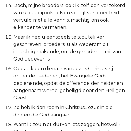
Ezechiël
Doch, mijne broeders, ook ik zelf ben verzekerd
van u, dat gij ook zelven vol zijt van goedheid,
Daniël
vervuld met alle kennis, machtig om ook
elkander te vermanen.
Hoséa
Maar ik heb u eensdeels te stoutelijker
geschreven, broeders, u als wederom dit
Joël
indachtig makende, om de genade die mij van
God gegeven is;
Amos
Opdat ik een dienaar van Jezus Christus zij
onder de heidenen, het Evangelie Gods
Obadja
bedienende, opdat de offerande der heidenen
aangenaam worde, geheiligd door den Heiligen
Jona
Geest.
Micha
Zo heb ik dan roem in Christus Jezus in die
dingen die God aangaan.
Nahum
Want ik zou niet durven iets zeggen, hetwelk