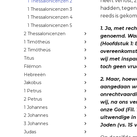
heeft verlost, 
1 Thessalonicenzen 2
hadden, tegeno
1 Thessalonicenzen 3
reeds is gekome
1 Thessalonicenzen 4
1 Thessalonicenzen 5
1. Ja, met rec
2 Thessalonicenzen
genoemd. Want
1 Timótheüs
(Hoofdstuk 1: 
2 Timótheüs
overeenkomsti
Titus
wij met inspa
Filémon
toch geen vr
Hebreeën
2. Maar, hoew
Jakobus
aangedaan was,
1 Petrus
onrechtvaardi
2 Petrus
wij, na ons ve
1 Johannes
onze God (Fil.
2 Johannes
uitwendige in 
3 Johannes
Joden (vs. 15 v
Judas