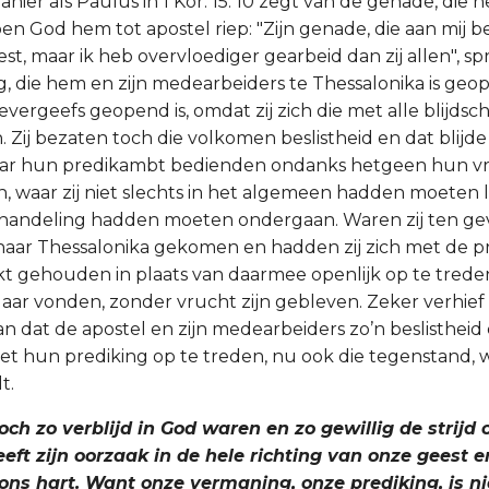
ier als Paulus in 1 Kor. 15: 10 zegt van de genade, die 
en God hem tot apostel riep: "Zijn genade, die aan mij be
est, maar ik heb overvloediger gearbeid dan zij allen", spr
, die hem en zijn medearbeiders te Thessalonika is geop
evergeefs geopend is, omdat zij zich die met alle blijdsc
 Zij bezaten toch die volkomen beslistheid en dat blijd
aar hun predikambt bedienden ondanks hetgeen hun vroe
 waar zij niet slechts in het algemeen hadden moeten l
handeling hadden moeten ondergaan. Waren zij ten ge
naar Thessalonika gekomen en hadden zij zich met de p
t gehouden in plaats van daarmee openlijk op te trede
 daar vonden, zonder vrucht zijn gebleven. Zeker verhief
n dat de apostel en zijn medearbeiders zo’n beslistheid 
t hun prediking op te treden, nu ook die tegenstand, w
t.
toch zo verblijd in God waren en zo gewillig de strij
ft zijn oorzaak in de hele richting van onze geest e
ons hart. Want onze vermaning, onze prediking, is n