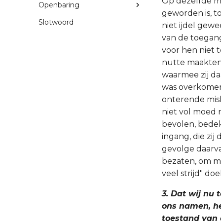
Op dezelfde man
Openbaring
geworden is, to
Slotwoord
niet ijdel gewe
van de toegang
voor hen niet t
nutte maakten.
waarmee zij d
was overkomen,
onterende mis
niet vol moed 
bevolen, bedek
ingang, die zij
gevolge daarva
bezaten, om me
veel strijd" doel
3. Dat wij nu 
ons namen, hee
toestand van 