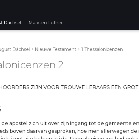
st Dächsel
Maarten Luther
ugust Dächsel
Nieuwe Testament
1 Thessalonicenzen
alonicenzen 2
EHOORDERS ZIJN VOOR TROUWE LERAARS EEN GROT
6
de apostel zich uit over zijn ingang tot de gemeente en 
reeds boven daarvan gesproken, hoe men allerwegen de
 hij met zijn helpers bij de Thessalonicenzen had gehad,