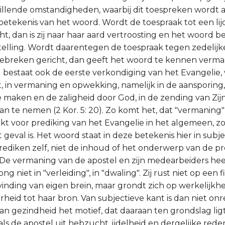
illende omstandigheden, waarbij dit toespreken wordt
e betekenis van het woord. Wordt de toespraak tot een li
ht, dan is zij naar haar aard vertroosting en het woord 
stelling. Wordt daarentegen de toespraak tegen zedelijk
gebreken gericht, dan geeft het woord te kennen verm
bestaat ook de eerste verkondiging van het Evangelie,
 in vermaning en opwekking, namelijk in de aansporing,
e maken en de zaligheid door God, in de zending van Zij
n te nemen (2 Kor. 5: 20). Zo komt het, dat "vermaning
t voor prediking van het Evangelie in het algemeen, zo
 geval is. Het woord staat in deze betekenis hier in subje
rediken zelf, niet de inhoud of het onderwerp van de pr
De vermaning van de apostel en zijn medearbeiders heef
ong niet in "verleiding", in "dwaling". Zij rust niet op een f
inding van eigen brein, maar grondt zich op werkelijkhe
heid tot haar bron. Van subjectieve kant is dan niet onr
an gezindheid het motief, dat daaraan ten grondslag ligt
 als de apostel uit hebzucht, ijdelheid en dergelijke red