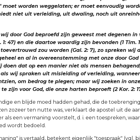
t" moet worden weggelaten; er moet eenvoudig worde
hiedt niet uit verleiding, uit dwaling, noch uit onrein
s wij door God beproefd zijn geweest met degenen in
. 1: 47) en die daartoe waardig zijn bevonden (1 Tim. 1:
toevertrouwd zou worden (Gal. 2: 7), zo spreken wij d
 geheel en al in overeenstemming met onze door Go
ij doen dat op een manier niet als mensen behagend,
 als wij spraken uit misleiding of verleiding, wanneer
ntzien, om bedrog te plegen; maar wij zoeken in onz
e zijn voor God, die onze harten beproeft (2 Kor. 2: 17; 
vendige en blijde moed hadden gehad, die de toebrengin
en zozeer ten nutte was, verklaart de apostel uit de aa
ier als een vermaning voorstelt, d. i. een toespreken, waar
oed wordt bedoeld.
ing" is vertaald, betekent eigenlijk "toespraak" (vgl. bij 