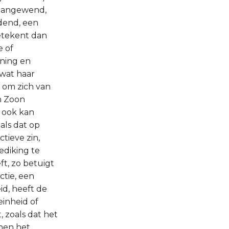
 aangewend,
jdend, een
betekent dan
e of
aning en
 wat haar
 om zich van
n Zoon
" ook kan
als dat op
ctieve zin,
ediking te
t, zo betuigt
ictie, een
id, heeft de
einheid of
, zoals dat het
enen het