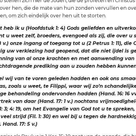
zo stellen zich hier de Joden, die de profeten en Christu
ver hen, die de mate van hun zonden vervullen en ove
n, om zich eindelijk over hen uit te storten.
ht heb ik u (Hoofdstuk 1: 4) Gods geliefden en uitverk
 u weet zelf, broeders, evengoed als zij, die over u
8 v.) onze ingang of toegang tot u (2 Petrus 1: 11), die
g uw verkiezing had geopend, dat die niet ijdel is g
nning van al onze krachten en met aanwending van 
uchtdragende prediking aan u zouden hebben kunnen
el wij van te voren geleden hadden en ook ons sma
 zoals u weet, te Filippi, waar wij zo’n schandelijk
ge behandeling ondervonden hadden (Hand. 16: 16 vv
rtrek van daar (Hand. 17: 1 v.) nochtans vrijmoedighei
 1: 3; 4: 19, om het Evangelie van God tot u te spreken
veel strijd (Fil. 1: 30) en wel bij u tegen de hardnekki
. Hand. 17: 5 v.)