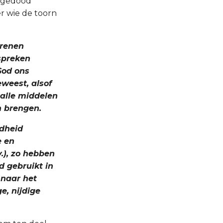
s gedood
r wie de toorn
orenen
 spreken
 God ons
eweest, alsof
alle middelen
 brengen.
adheid
e en
.), zo hebben
d gebruikt in
, naar het
ge, nijdige