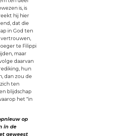
hem ten deel
wezen is, is
eekt hij hier
end, dat die
hap in God ten
e vertrouwen,
ger te Filippi
ijden, maar
volge daarvan
rediking, hun
n, dan zou de
 zich ten
en blijdschap
aarop het "in
d opnieuw op
n in de
iet geweest