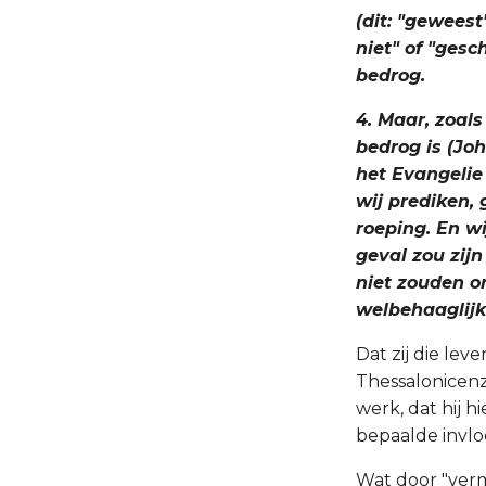
(dit: "gewees
niet" of "gesc
bedrog.
4. Maar, zoal
bedrog is (Joh
het Evangelie 
wij prediken,
roeping. En w
geval zou zijn
niet zouden o
welbehaaglijk t
Dat zij die le
Thessalonicenz
werk, dat hij h
bepaalde invl
Wat door "verman