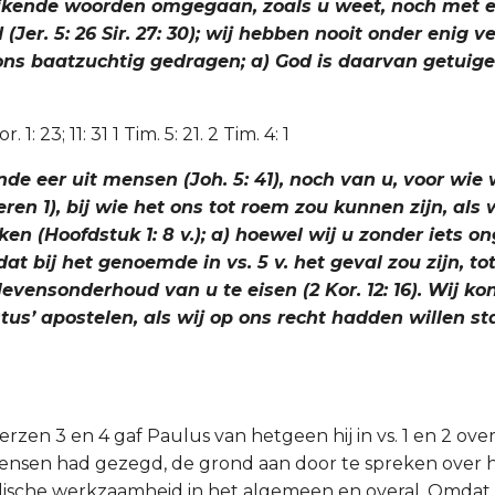
jkende woorden omgegaan, zoals u weet, noch met e
 (Jer. 5: 26 Sir. 27: 30); wij hebben nooit onder enig 
ns baatzuchtig gedragen; a) God is daarvan getuige (
r. 1: 23; 11: 31 1 Tim. 5: 21. 2 Tim. 4: 1
de eer uit mensen (Joh. 5: 41), noch van u, voor wie 
en 1), bij wie het ons tot roem zou kunnen zijn, als
en (Hoofdstuk 1: 8 v.); a) hoewel wij u zonder iets o
dat bij het genoemde in vs. 5 v. het geval zou zijn, to
 levensonderhoud van u te eisen (2 Kor. 12: 16). Wij k
tus’ apostelen, als wij op ons recht hadden willen staa
verzen 3 en 4 gaf Paulus van hetgeen hij in vs. 1 en 2 over
ensen had gezegd, de grond aan door te spreken over h
olische werkzaamheid in het algemeen en overal. Omdat