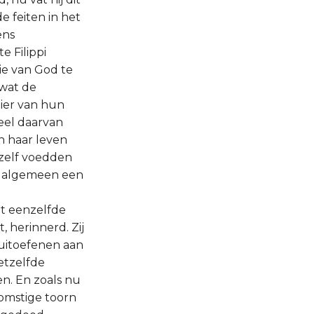
e feiten in het
ens
 Filippi
ie van God te
 wat de
ier van hun
eel daarvan
n haar leven
hzelf voedden
et algemeen een
ot eenzelfde
 herinnerd. Zij
uitoefenen aan
etzelfde
n. En zoals nu
omstige toorn