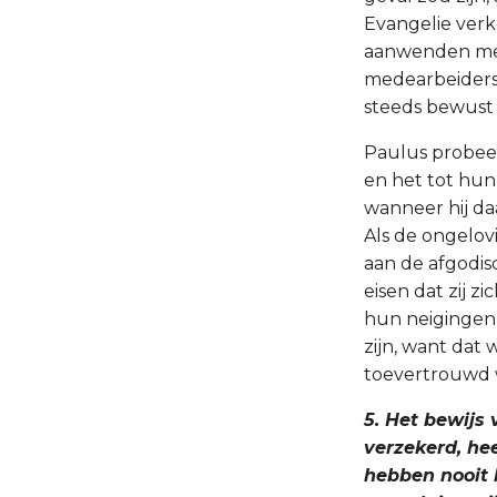
Evangelie verko
aanwenden met 
medearbeiders 
steeds bewust 
Paulus probeer
en het tot hun
wanneer hij d
Als de ongelovi
aan de afgodi
eisen dat zij 
hun neigingen 
zijn, want dat
toevertrouwd 
5. Het bewijs
verzekerd, hee
hebben nooit 