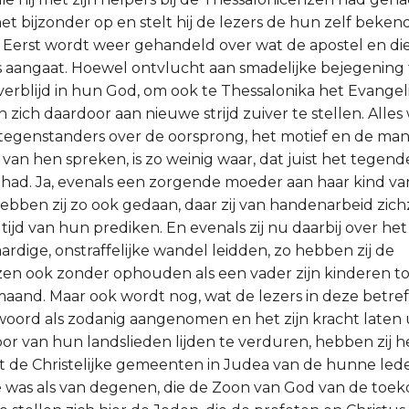
t bijzonder op en stelt hij de lezers de hun zelf bekend
. Eerst wordt weer gehandeld over wat de apostel en di
aangaat. Hoewel ontvlucht aan smadelijke bejegening te
 verblijd in hun God, om ook te Thessalonika het Evangel
zich daardoor aan nieuwe strijd zuiver te stellen. Alles
egenstanders over de oorsprong, het motief en de man
an hen spreken, is zo weinig waar, dat juist het tegend
ehad. Ja, evenals een zorgende moeder aan haar kind va
ebben zij zo ook gedaan, daar zij van handenarbeid zic
ijd van hun prediken. En evenals zij nu daarbij over h
aardige, onstraffelijke wandel leidden, zo hebben zij de
en ook zonder ophouden als een vader zijn kinderen t
and. Maar ook wordt nog, wat de lezers in deze betreft,
oord als zodanig aangenomen en het zijn kracht laten 
or van hun landslieden lijden te verduren, hebben zij h
 de Christelijke gemeenten in Judea van de hunne lede
 was als van degenen, die de Zoon van God van de toek