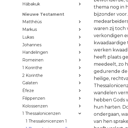
Hábakuk
thema nog in he
bijzonder voor
Nieuwe Testament
medearbeiders 
Matthéüs
waren zij toch
Markus
verkondigen en 
Lukas
kwaadaardige t
Johannes
werken kwaad v
Handelingen
heeft plaats g
Romeinen
meedeelt, zo h
1 Korinthe
gedurende de t
2 Korinthe
heilige, rechtv
Galaten
Thessalonicenz
Éfeze
wandelen verma
Filippenzen
hebben Gods w
Kolossenzen
hun harten. Do
1 Thessalonicenzen
ondergaan, wat
van hen sprake
1 Thessalonicenzen 1