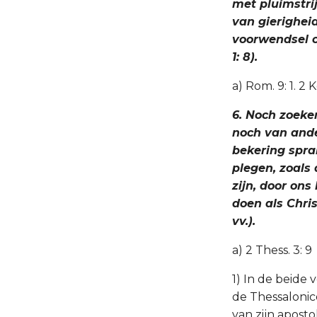
met pluimstri
van gierigheid
voorwendsel o
1: 8).
a) Rom. 9: 1. 2 Ko
6. Noch zoeken
noch van ander
bekering sprak
plegen, zoals 
zijn, door ons
doen als Chris
vv.).
a) 2 Thess. 3: 9
1) In de beide 
de Thessalonic
van zijn apost