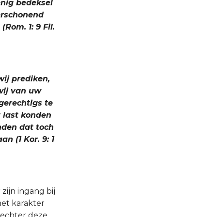
nig bedeksel
verschonend
Rom. 1: 9 Fil.
wij prediken,
 wij van uw
ngerechtigs te
t last konden
onden dat toch
n (1 Kor. 9: 1
 zijn ingang bij
et karakter
 echter deze