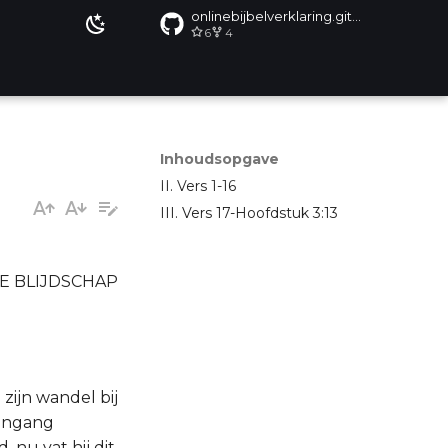
onlinebijbelverklaring.github.io
6
4
Inhoudsopgave
II. Vers 1-16
III. Vers 17-Hoofdstuk 3:13
E BLIJDSCHAP
zijn wandel bij
 ingang
 nu vat hij dit