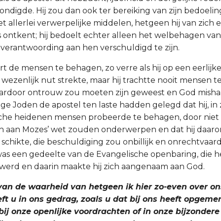
ndigde. Hij zou dan ook ter bereiking van zijn bedoeling
allerlei verwerpelijke middelen, hetgeen hij van zich e
ontkent; hij bedoelt echter alleen het welbehagen van 
verantwoording aan hen verschuldigd te zijn.
t de mensen te behagen, zo verre als hij op een eerlijk
 wezenlijk nut strekte, maar hij trachtte nooit mensen 
aardoor ontrouw zou moeten zijn geweest en God mish
ge Joden de apostel ten laste hadden gelegd dat hij, in 
sche heidenen mensen probeerde te behagen, door niet 
zich aan Mozes’ wet zouden onderwerpen en dat hij daarom
schikte, die beschuldiging zou onbillijk en onrechtvaar
 was een gedeelte van de Evangelische openbaring, die 
werd en daarin maakte hij zich aangenaam aan God.
 van de waarheid van hetgeen ik hier zo-even over o
ft u in ons gedrag, zoals u dat bij ons heeft opgemer
bij onze openlijke voordrachten of in onze bijzonder