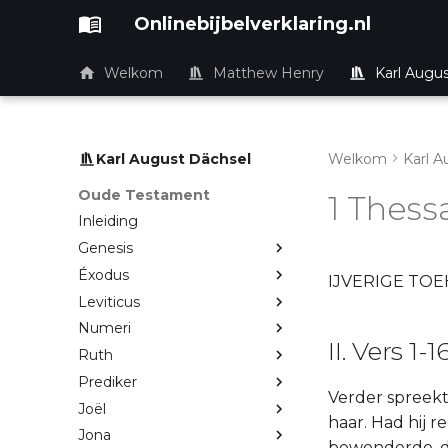
Onlinebijbelverklaring.nl
Welkom
Matthew Henry
Karl Augu
Karl August Dächsel
Welkom
Karl A
Oude Testament
1 Thess
Inleiding
Genesis
Éxodus
IJVERIGE TO
Leviticus
Numeri
II. Vers 1-1
Ruth
Prediker
Verder spreekt 
Joël
haar. Had hij 
Jona
bewonderde, die