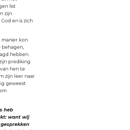
en list
n zijn
God en is zich
e manier kon
te behagen,
aagd hebben.
zijn prediking
van hen te
 zijn leer naar
dig geweest
hem
ns heb
kt: want wij
e gesprekken