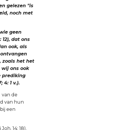
n gelezen "is
heid, noch met
 wie geen
 12), dat ons
an ook, als
d ontvangen
 zoals het het
 wij ons ook
e prediking
4: 1 v.).
g van de
rd van hun
bij een
Joh. 14: 18).