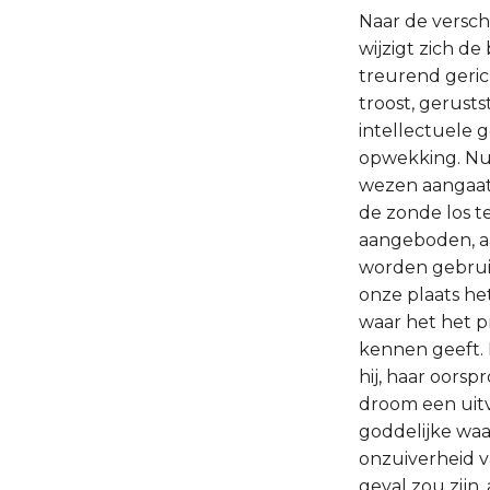
Naar de versch
wijzigt zich d
treurend geric
troost, gerust
intellectuele 
opwekking. Nu 
wezen aangaat,
de zonde los t
aangeboden, aa
worden gebruik
onze plaats het
waar het het p
kennen geeft. 
hij, haar oorspr
droom een uitv
goddelijke waar
onzuiverheid v
geval zou zijn,