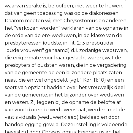
waarvan sprake is, beloofden, niet weer te huwen,
dat van geen toepassing was op de diakonessen.
Daarom moeten wij met Chrysostomus en anderen
het "verkozen worden" verklaren van de opname in
de orde van de ere-weduwen, in de klasse van de
presbyteressen (oudste, in Tit. 2: 3 presbutidai
"oude vrouwen" genaamd) d. i. zodanige weduwen,
die enigermate voor haar geslacht waren, wat de
presbyters of oudsten waren, die in de vergadering
van de gemeente op een bijzondere plaats zaten
naast die en wel ongedekt (vgl. 1 Kor. 11: 10) en een
soort van opzicht hadden over het vrouwelijk deel
van de gemeente, in het bijzonder over weduwen
en wezen. Zij legden bij de opname de belofte af
van voortdurende weduwenstaat, werden met de
vestis vidualis (weduwenkleed) bekleed en door
handoplegging gewijd. Deze instelling is voldoende
bevestigd door Chrysostomus. Epiphanius en het