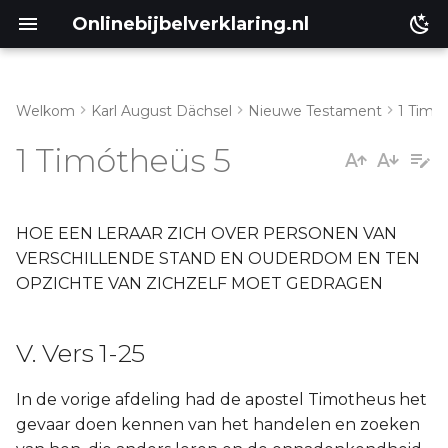
Onlinebijbelverklaring.nl
Welkom
Karl August Dächsel
Nieuwe Testament
1 Timó
Inleiding
V. Vers 1-25
1 Timótheüs 5
Genesis
Éxodus
HOE EEN LERAAR ZICH OVER PERSONEN VAN
VERSCHILLENDE STAND EN OUDERDOM EN TEN
Leviticus
OPZICHTE VAN ZICHZELF MOET GEDRAGEN
Numeri
V. Vers 1-25
Ruth
In de vorige afdeling had de apostel Timotheus het
gevaar doen kennen van het handelen en zoeken
Prediker