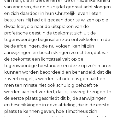
van hen, die anders leren en de onnadenkendheid
van anderen, die op hun ijdel gepraat acht sloegen
Joël
en zich daardoor in hun Christelijk leven lieten
besturen. Hij had dit gedaan door te wijzen op die
Jona
dwaalleer, die naar de uitspraken van de
profetische geest in de toekomst zich uit de
Hábakuk
tegenwoordige beginselen zou ontwikkelen. In de
beide afdelingen, die nu volgen, kan hij zijn
aanwijzingen en beschikkingen zo richten, dat van
de toekomst een lichtstraal valt op de
tegenwoordige toestanden en deze op zo’n manier
kunnen worden beoordeeld en behandeld, dat die
zoveel mogelijk worden schadeloos gemaakt en
men ten minste niet ook schuldig behoeft te
worden aan het verderf, dat zij teweeg brengen. In
de eerste plaats geschiedt dit bij de aanwijzingen
en beschikkingen in deze afdeling, die in de eerste
plaats te kennen geven, hoe Timotheus zich