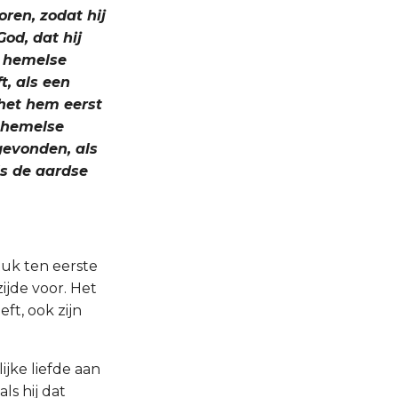
oren, zodat hij
God, dat hij
n hemelse
t, als een
 het hem eerst
e hemelse
 gevonden, als
ls de aardse
tuk ten eerste
ijde voor. Het
eft, ook zijn
jke liefde aan
ls hij dat