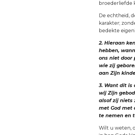
broederliefde k
De echtheid, de
karakter; zonde
bedekte eigenl
2. Hieraan ken
hebben, wanne
ons niet door 
wie zij gebore
aan Zijn kind
3. Want dit is 
wij Zijn gebod
alsof zij niet
met God met d
te nemen en t
Wilt u weten, o