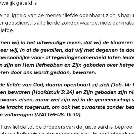
walijk geteld is.
 heiligheid van de mensenliefde openbaart zich is haar r
r godsdienst is alle liefde zonder waarde, niets dan natu
iefde.
nen wij in het uitwendige leven, dat wij de kinderen
er wij, in al de gevallen, dat wij met degenen te d
persoonlijke voor- of tegeningenomenheid laten leide
n zijn en Hem liefhebben en Zijn geboden over hetgee
eren door ons wordt gedaan, bewaren.
de liefde van God, daarin openbaart zij zich (Joh. 14: 15
en bewaren (Hoofdstuk 3: 24) en Zijn geboden zijn ni
s zwaars eisen, maar wel zijn wij in de gemeenschap 
e kracht toegerust, om ook het zwaarste zonder be
e volbrengen (MATTHEUS. 11: 30).
f uw liefde tot de broeders van de juiste aard is, beproef