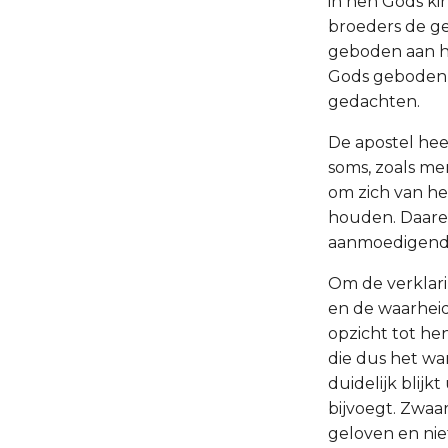
in hen Gods kin
broeders de ge
geboden aan he
Gods geboden l
gedachten.
De apostel hee
soms, zoals me
om zich van h
houden. Daaren
aanmoedigende,
Om de verklari
en de waarheid 
opzicht tot hen
die dus het war
duidelijk blijk
bijvoegt. Zwaa
geloven en nie