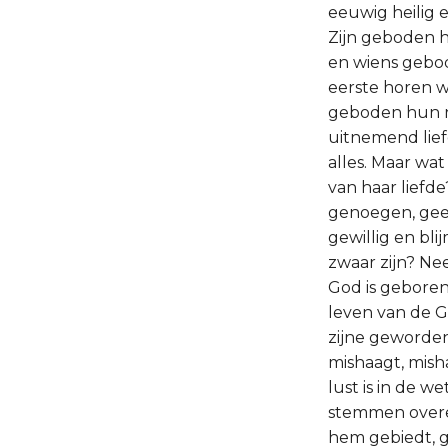
eeuwig heilig e
Zijn geboden h
en wiens gebode
eerste horen w
geboden hun ni
uitnemend lief
alles. Maar wat
van haar liefde
genoegen, geen 
gewillig en b
zwaar zijn? Nee
God is geboren
leven van de Ge
zijne geworden.
mishaagt, misha
lust is in de w
stemmen overee
hem gebiedt, g