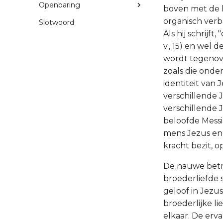
Openbaring
boven met de li
organisch verb
Slotwoord
Als hij schrijft
v., 15) en wel 
wordt tegenove
zoals die onde
identiteit van
verschillende
verschillende 
beloofde Messi
mens Jezus en 
kracht bezit, 
De nauwe betre
broederliefde s
geloof in Jezus
broederlijke l
elkaar. De erv