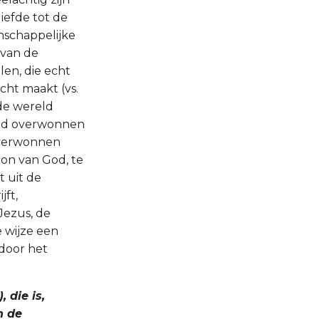
liefde tot de
enschappelijke
 van de
len, die echt
cht maakt (vs.
 de wereld
ereld overwonnen
 overwonnen
oon van God, te
t uit de
jft,
Jezus, de
 wijze een
door het
, die is,
n de