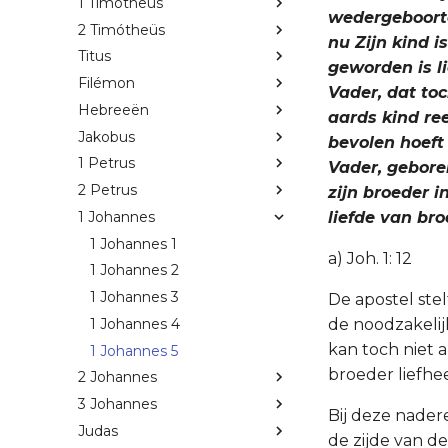
1 Timótheüs
wedergeboorte 
2 Timótheüs
nu Zijn kind is
Titus
geworden is l
Filémon
Vader, dat to
Hebreeën
aards kind re
Jakobus
bevolen hoeft 
1 Petrus
Vader, geboren
2 Petrus
zijn broeder i
1 Johannes
liefde van broe
1 Johannes 1
a) Joh. 1: 12
1 Johannes 2
1 Johannes 3
De apostel ste
1 Johannes 4
de noodzakelij
kan toch niet an
1 Johannes 5
broeder liefhee
2 Johannes
3 Johannes
Bij deze nader
Judas
de zijde van de