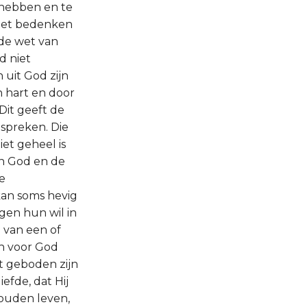
 hebben en te
n het bedenken
 de wet van
d niet
 uit God zijn
n hart en door
Dit geeft de
 spreken. Die
iet geheel is
van God en de
e
kan soms hevig
gen hun wil in
g van een of
h voor God
et geboden zijn
iefde, dat Hij
zouden leven,