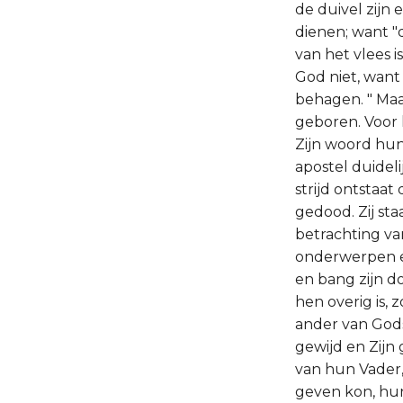
de duivel zijn
dienen; want "
van het vlees 
God niet, want 
behagen. " Maar
geboren. Voor 
Zijn woord hun 
apostel duidel
strijd ontstaat
gedood. Zij sta
betrachting va
onderwerpen en
en bang zijn d
hen overig is, 
ander van God
gewijd en Zijn
van hun Vader, 
geven kon, hun