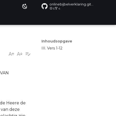
onlinebijbelverklaring.github.io
6
4
Inhoudsopgave
III. Vers 1-12
RVAN
n de Heere de
g van deze
elachtig zijn