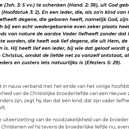
(Joh. 3: 5 vv.) te schenken (Hand. 2: 38), uit God geb
 (Hoofdstuk 3: 2). En een ieder, die, als zo'n kind van 
iefheeft degene, die geboren heeft, namelijk God, zij
ch bij een echt wedergeborene even zeker plaats heef
eds van nature de aardse Vader liefheeft zonder dat
te worden, die heeft ook lief degene, die uit Hem, d
 is. Hij heeft lief een ieder, bij wie dat geloof wordt
n Christus, omdat de liefde net zo vanzelf ontstaat, a
ders en zusters iets natuurlijks is (Efeziers 5: 29).
lt in nauw verband met het einde van het vorige hoofds
kheid van de Christelijke broederliefde van een nieuwe z
ders zijn, zegt hij, dan dat een kind, dat zijn vader liefhe
ft.
e uiteenzetting van de noodzakelijkheid van de broederli
 Christenen wil hij tevens de broederlijke liefde nu, evena