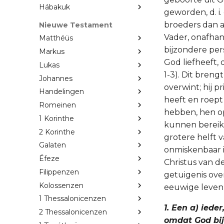
Hábakuk
geworden, d. i.
broeders dan a
Nieuwe Testament
Vader, onafhan
Matthéüs
bijzondere per
Markus
God liefheeft, 
Lukas
1-3). Dit breng
Johannes
overwint; hij p
Handelingen
heeft en roept 
Romeinen
hebben, hen op
1 Korinthe
kunnen bereiken
2 Korinthe
grotere helft va
Galaten
onmiskenbaar i
Éfeze
Christus van d
Filippenzen
getuigenis ov
Kolossenzen
eeuwige leven 
1 Thessalonicenzen
1. Een a) ieder
2 Thessalonicenzen
omdat God bij