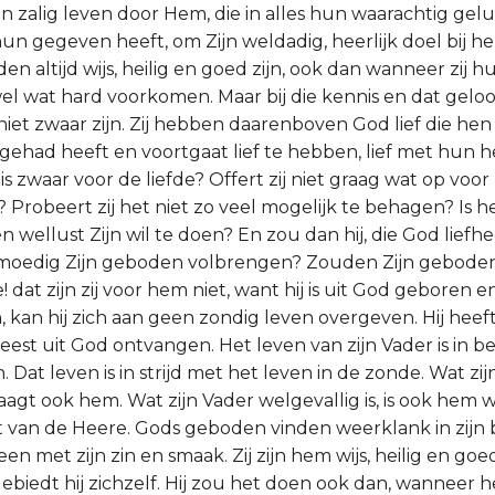
n zalig leven door Hem, die in alles hun waarachtig gelu
un gegeven heeft, om Zijn weldadig, heerlijk doel bij h
n altijd wijs, heilig en goed zijn, ook dan wanneer zij hu
el wat hard voorkomen. Maar bij die kennis en dat gelo
et zwaar zijn. Zij hebben daarenboven God lief die hen 
gehad heeft en voortgaat lief te hebben, lief met hun h
 is zwaar voor de liefde? Offert zij niet graag wat op vo
? Probeert zij het niet zo veel mogelijk te behagen? Is 
wellust Zijn wil te doen? En zou dan hij, die God liefhee
lijmoedig Zijn geboden volbrengen? Zouden Zijn gebode
! dat zijn zij voor hem niet, want hij is uit God geboren e
, kan hij zich aan geen zondig leven overgeven. Hij hee
est uit God ontvangen. Het leven van zijn Vader is in be
 Dat leven is in strijd met het leven in de zonde. Wat zi
agt ook hem. Wat zijn Vader welgevallig is, is ook hem we
et van de Heere. Gods geboden vinden weerklank in zijn b
n met zijn zin en smaak. Zij zijn hem wijs, heilig en go
ebiedt hij zichzelf. Hij zou het doen ook dan, wanneer 