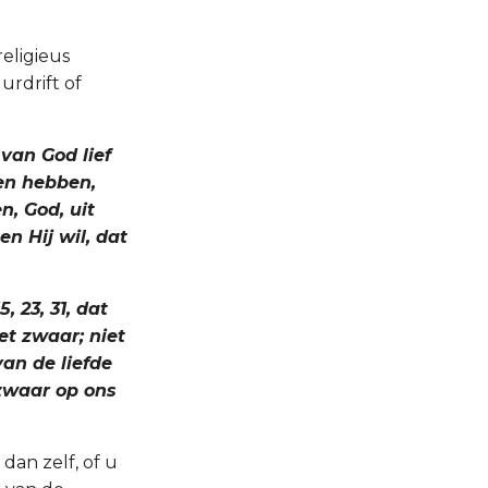
eligieus
urdrift of
 van God lief
oen hebben,
n, God, uit
n Hij wil, dat
, 23, 31, dat
et zwaar; niet
van de liefde
zwaar op ons
 dan zelf, of u