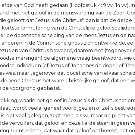
efde van God heeft gedaan (Hoofdstuk 4: 9 vv., 14 vv), i
and met het geloof in de menswording van de Zoon God;
, "die gelooft dat Jezus is de Christus", dan is dat de derde
de kortste formulering van de Christelijke geloofsbelijden
r de docetische scheiding van de mens Jezus en de naa
r anderen in de Corinthische gnosis zich ontwikkelde, e
 Jezus en van Christus beweerd, daarom niet (tegenover 
 Joodse meningen) de algemene vraag beantwoord, wie 
Joodse individuen (of Jezus of Johannes de doper of The
as was, maar tegenover dat docetische van elkaar schei
de aeon Christus het ware Christelijke geloof, dat een
op de voorgrond geplaatst.
kking, waarin het geloof in Jezus als de Christus tot on
taat, wordt veelal geheel voorbijgezien of zelfs bestred
 is niet veel gelegen, zegt men, als wij maar de plicht va
iefde vervullen, dat geloof en deze liefde staan in geen
aring toont echter, dat waar dat geloof ontbreekt, het 