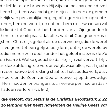
 de liefde tot de broeders. Hij wijst nu ook aan, hoe deze 
lleen blijkt een waarachtige te zijn, als in hen de geme
kelijk van persoonlijke neiging of tegenzin ten opzichte
sonen, bemind wordt, en dat het hem niet zwaar kan val
die liefde tot God toch het houden van al Zijn geboden li
t hem tot de uitspraak, dat alles, wat uit God geboren is,
rijst het Christelijk geloof als de overwinning, die de w
al vragend tot een gelijke belijdenis, dat zij de wereld
, die menen zo'n doel zonder het geloof in Jezus, de Z
 (vs. 4-5). Welke gedachte daarbij zijn ziel vervult, blijk
n deze afdeling, die verder volgt, waar alles, wat hij schri
n zeer nauwe betrekking staat tot het Joodse volk, dat 
e Heere en de Zoon van God, alhoewel zij op drievoudige
er Hem hadden ontvangen, toch verworpen had en daar
hadden verloren (vs. 6-12).
, die gelooft, dat Jezus is de Christus (Hoofdstuk 2: 22)
 zo iemand niet heeft nagelaten de Heilige Geest va