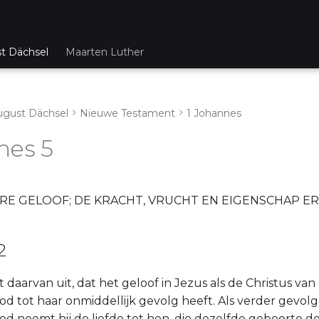
st Dächsel
Maarten Luther
ugust Dächsel
Nieuwe Testament
1 Johannes
nes 5
RE GELOOF; DE KRACHT, VRUCHT EN EIGENSCHAP E
2
 daarvan uit, dat het geloof in Jezus als de Christus va
od tot haar onmiddellijk gevolg heeft. Als verder gevol
od noemt hij de liefde tot hen, die dezelfde geboorte de