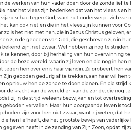
 en de werken van hun vader doen door de zonde lief te
die naar het vlees zijn bedenken dat van het vlees is e
is vijandschap tegen God; want het onderwerpt zich van
het kan ook niet en die in het vlees zijn kunnen voor Go
 zo is het niet met hen, die in Jezus Christus geloven, en
hen zijn de geboden van God, die geschreven zijn in hu
bekend zijn, niet zwaar. Wel hebben zij nog te strijden. 
ijk te kennen, door bij herhaling van hun overwinning te
 door de boze wereld, waarin zij leven en die nog in hen n
at tegen hen over en is haar vijandin. Zij probeert hen 
n Zijn geboden gedurig af te trekken, aan haar wil hen t
 opnieuw hen de zonde te doen dienen. En die strijd 
oor de kracht van de wereld en van de zonde, die nog te
zodat zij in de strijd weleens bezwijken en tot overtredin
s geboden vervallen. Maar hun doorgaande leven is toc
 geboden zijn voor hen niet zwaar; want zij weten, dat h
die hen liefheeft, die het grootste bewijs van vaderlijke l
 gegeven heeft in de zending van Zijn Zoon, opdat zij 