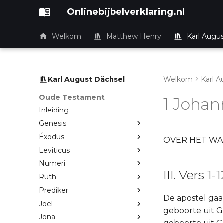
Onlinebijbelverklaring.nl
Welkom
Matthew Henry
Karl Augu
Karl August Dächsel
Welkom
Karl A
Oude Testament
1 Johan
Inleiding
Genesis
Éxodus
OVER HET WA
Leviticus
Numeri
III. Vers 1-1
Ruth
Prediker
De apostel gaat
Joël
geboorte uit G
Jona
geboorte uit G