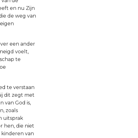
n van de
eft en nu Zijn
 die de weg van
 eigen
over een ander
neigd voelt,
schap te
toe
ed te verstaan
ij dit zegt met
n van God is,
n, zoals
n uitsprak
 hen, die niet
r kinderen van