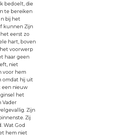
k bedoelt, die
en te bereiken
n bij het
of kunnen Zijn
het eerst zo
ele hart, boven
or het voorwerp
het haar geen
ft, niet
n voor hem
n omdat hij uit
ft een nieuw
ginsel het
jn Vader
lgevallig. Zijn
innenste. Zij
ed. Wat God
het hem niet