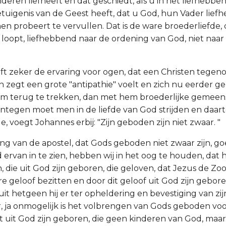
deren liefheeft en dat geschiedt, als u in het liefhebbe
tuigenis van de Geest heeft, dat u God, hun Vader liefhe
n probeert te vervullen. Dat is de ware broederliefde,
oopt, liefhebbend naar de ordening van God, niet naar
ft zeker de ervaring voor ogen, dat een Christen tegen
n zegt een grote "antipathie" voelt en zich nu eerder ge
em terug te trekken, dan met hem broederlijke gemeen
tegen moet men in de liefde van God strijden en daar
 voegt Johannes erbij: "Zijn geboden zijn niet zwaar. "
ng van de apostel, dat Gods geboden niet zwaar zijn, go
ervan in te zien, hebben wij in het oog te houden, dat h
, die uit God zijn geboren, die geloven, dat Jezus de Zoo
e geloof bezitten en door dit geloof uit God zijn gebore
t uit hetgeen hij er ter opheldering en bevestiging van zij
r, ja onmogelijk is het volbrengen van Gods geboden voor
t uit God zijn geboren, die geen kinderen van God, maa