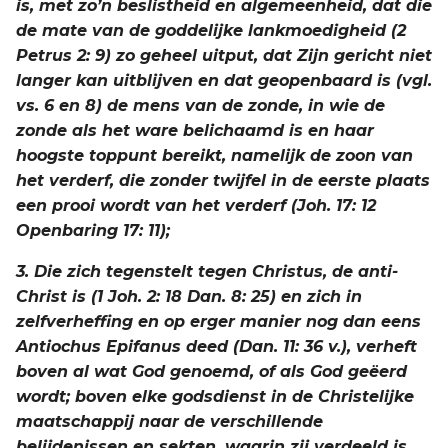
is, met zo’n beslistheid en algemeenheid, dat die
de mate van de goddelijke lankmoedigheid (2
Petrus 2: 9) zo geheel uitput, dat Zijn gericht niet
langer kan uitblijven en dat geopenbaard is (vgl.
vs. 6 en 8) de mens van de zonde, in wie de
zonde als het ware belichaamd is en haar
hoogste toppunt bereikt, namelijk de zoon van
het verderf, die zonder twijfel in de eerste plaats
een prooi wordt van het verderf (Joh. 17: 12
Openbaring 17: 11);
3. Die zich tegenstelt tegen Christus, de anti-
Christ is (1 Joh. 2: 18 Dan. 8: 25) en zich in
zelfverheffing en op erger manier nog dan eens
Antiochus Epifanus deed (Dan. 11: 36 v.), verheft
boven al wat God genoemd, of als God geëerd
wordt; boven elke godsdienst in de Christelijke
maatschappij naar de verschillende
belijdenissen en sekten, waarin zij verdeeld is.