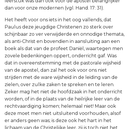
leerstuk was dan ook voor de apostel belangrijker
dan voor onze modernen (vgl. Hand. 17: 31).
Het heeft voor ons iets in het oog vallends, dat
Paulus deze jeugdige Christenen zo sterk over
schijnbaar zo ver verwijderde en onnodige themata,
als anti-Christ en bovendien in aansluiting aan een
boek als dat van de profeet Daniël, waartegen men
zovele bedenkingen oppert, onderricht gaf. Was
dat in overeenstemming met de pastorale wijsheid
van de apostel, dan zal het ook voor ons niet
strijden met de ware wijsheid in de leiding van de
zielen, over zulke zaken te spreken en te leren.
Zeker mag het niet de hoofdzaak in het onderricht
worden, of in de plaats van de heilrijke leer van de
rechtvaardiging komen; helemaal niet! Maar ook
deze moet men niet uitsluitend voorhouden, alsof
er anders geen was; is deze ook het hart in het
lichaam van de Christelijke leer, zij is toch niet het