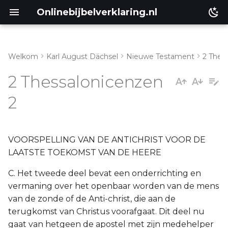
Onlinebijbelverklaring.nl
Welkom
Karl August Dächsel
Nieuwe Testament
2 Thes
Inleiding
2 Thessalonicenzen
Genesis
2
Éxodus
VOORSPELLING VAN DE ANTICHRIST VOOR DE
Leviticus
LAATSTE TOEKOMST VAN DE HEERE
Numeri
C. Het tweede deel bevat een onderrichting en
vermaning over het openbaar worden van de mens
Ruth
van de zonde of de Anti-christ, die aan de
terugkomst van Christus voorafgaat. Dit deel nu
Prediker
gaat van hetgeen de apostel met zijn medehelper