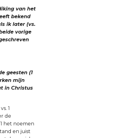
diking van het
heeft bekend
 ik later (vs.
 beide vorige
, geschreven
de geesten (1
merken mijn
t in Christus
s. 1
er de
s. 1 het noemen
tand en juist