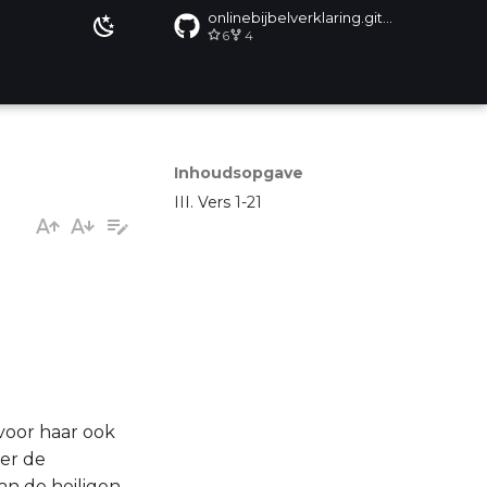
onlinebijbelverklaring.github.io
6
4
Inhoudsopgave
III. Vers 1-21
 voor haar ook
ger de
an de heiligen