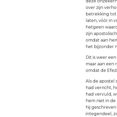
deze onzekerhe
over zijn verh
betrekking tot
laten, vóór in
hetgeen waarov
zijn apostolis
omdat aan hem 
het bijzonder
Dit is weer een
maar aan een r
omdat de Efezi
Als de apostel
had verricht, h
had vervuld, wi
hem niet in de 
hij geschreven 
integendeel, zo