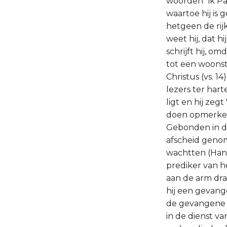
woorden "ik Pa
waartoe hij is 
hetgeen de rijk
weet hij, dat h
schrijft hij, 
tot een woonst
Christus (vs. 1
lezers ter hart
ligt en hij zeg
doen opmerken,
Gebonden in d
afscheid geno
wachtten (Hand.
prediker van h
aan de arm dra
hij een gevang
de gevangene va
in de dienst va