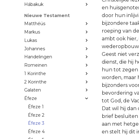
Hábakuk
en huisgenote
door hun inlijv
Nieuwe Testament
bijzondere taa
Matthéüs
roeping van de
Markus
ambt ook hier,
Lukas
wederopbouwin
Johannes
Geest niet ver
Handelingen
dienst, die hij
Romeinen
hun tot zegen z
1 Korinthe
worden, maar he
2 Korinthe
bijzonders voo
Galaten
bevordering va
Éfeze
tot God, de Va
Éfeze 1
Dat wil hij dan
Éfeze 2
brief besluiten
Éfeze 3
aan met hetgee
en stelt hij dit
Éfeze 4