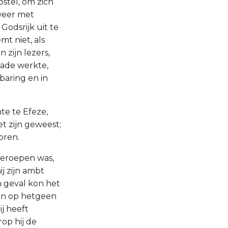
stel, om zich
 weer met
odsrijk uit te
t niet, als
 zijn lezers,
nade werkte,
baring en in
nte te Efeze,
t zijn geweest;
oren.
 geroepen was,
ij zijn ambt
n geval kon het
jzen op hetgeen
ij heeft
rop hij de