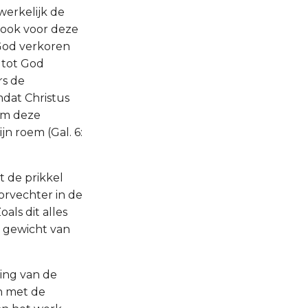
werkelijk de
 ook voor deze
 God verkoren
 tot God
rs de
dat Christus
hem deze
jn roem (Gal. 6:
t de prikkel
oorvechter in de
als dit alles
 gewicht van
ing van de
ch met de