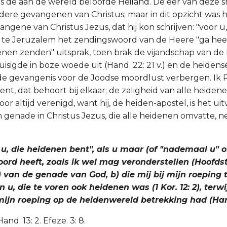
s de aan de wereld beloofde Heiland. De eer van deze
ere gevangenen van Christus; maar in dit opzicht was h
ngene van Christus Jezus, dat hij kon schrijven: "voor u
ij te Jeruzalem het zendingswoord van de Heere "ga heen
nen zenden" uitsprak, toen brak de vijandschap van de
isigde in boze woede uit (Hand. 22: 21 v.) en de heidens
e gevangenis voor de Joodse moordlust verbergen. Ik P
nt, dat behoort bij elkaar; de zaligheid van alle heiden
r altijd verenigd, want hij, de heiden-apostel, is het uit
n genade in Christus Jezus, die alle heidenen omvatte, 
r u, die heidenen bent", als u maar (of "nademaal u" o
ord heeft, zoals ik wel mag veronderstellen (Hoofdstu
 van de genade van God, b) die mij bij mijn roeping 
 u, die te voren ook heidenen was (1 Kor. 12: 2), terwi
mijn roeping op de heidenwereld betrekking had (Hand
Hand. 13: 2. Efeze. 3: 8.