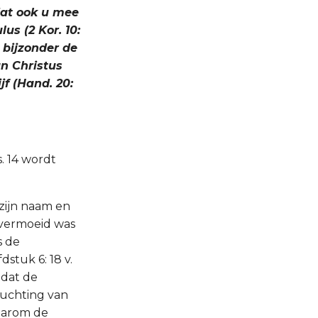
dat ook u mee
s (2 Kor. 10:
et bijzonder de
n Christus
ijf (Hand. 20:
s. 14 wordt
zijn naam en
onvermoeid was
ns de
stuk 6: 18 v.
, dat de
zuchting van
aarom de