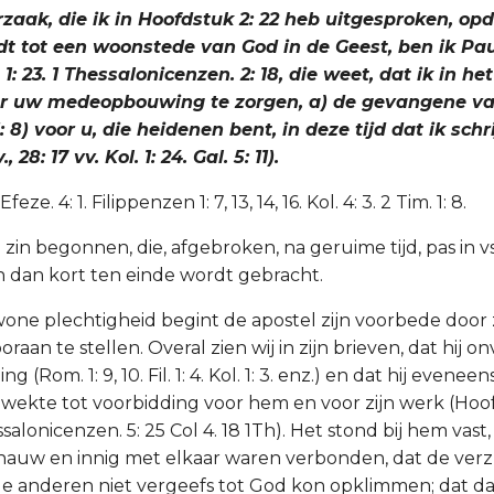
rzaak, die ik in Hoofdstuk 2: 22 heb uitgesproken, op
 tot een woonstede van God in de Geest, ben ik Paulu
ol. 1: 23. 1 Thessalonicenzen. 2: 18, die weet, dat ik in h
or uw medeopbouwing te zorgen, a) de gevangene va
: 8) voor u, die heidenen bent, in deze tijd dat ik schr
v., 28: 17 vv. Kol. 1: 24. Gal. 5: 11).
feze. 4: 1. Filippenzen 1: 7, 13, 14, 16. Kol. 4: 3. 2 Tim. 1: 8.
zin begonnen, die, afgebroken, na geruime tijd, pas in v
dan kort ten einde wordt gebracht.
ne plechtigheid begint de apostel zijn voorbede door 
ooraan te stellen. Overal zien wij in zijn brieven, dat hij 
ng (Rom. 1: 9, 10. Fil. 1: 4. Kol. 1: 3. enz.) en dat hij evenee
kte tot voorbidding voor hem en voor zijn werk (Hoofd
essalonicenzen. 5: 25 Col 4. 18 1Th). Het stond bij hem vast
nauw en innig met elkaar waren verbonden, dat de ver
de anderen niet vergeefs tot God kon opklimmen; dat d