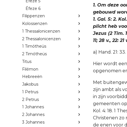
Éfeze 5
1. Om deze oo
Éfeze 6
gebouwd wordt
Filippenzen
1. Gal. 5: 2. K
Kolossenzen
plicht heb vo
1 Thessalonicenzen
Jezus (2 Tim. 1
2 Thessalonicenzen
11; 28 v., 22: 21 
1 Timótheüs
a) Hand. 21: 33. E
2 Timótheüs
Titus
Hier wordt een 
Filémon
opgenomen en 
Hebreeën
Met buitengewo
Jakobus
zijn ambt als v
1 Petrus
in zijn voorbiddi
2 Petrus
gemeenten opwe
1 Johannes
Kol. 4: 18. 1 Th
2 Johannes
Christenen zo 
3 Johannes
de enen voor 