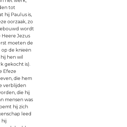
an het werk,
den tot
 hij Paulus is,
eze oorzaak, zo
k gebouwd wordt
e Heere Jezus
eerst moeten de
e op de knieën
hij hen wil
k gekocht is).
e Efeze
geven, die hem
e verblijden
rden, die hij
van mensen was
emt hij zich
ngenschap leed
hij