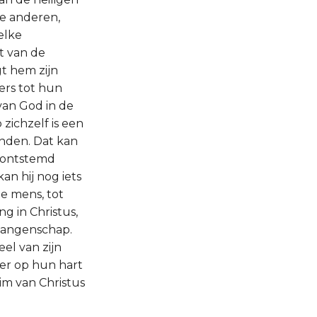
e anderen,
elke
t van de
t hem zijn
ers tot hun
an God in de
zichzelf is een
banden. Dat kan
et ontstemd
an hij nog iets
ge mens, tot
g in Christus,
evangenschap.
el van zijn
meer op hun hart
im van Christus