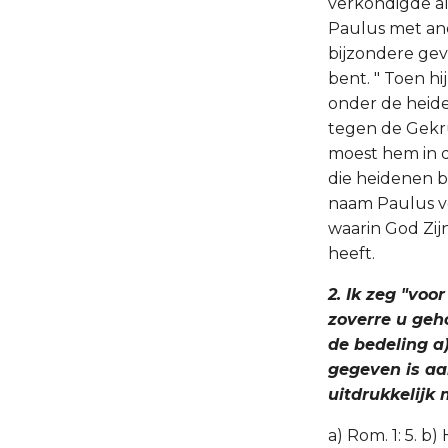
verkondigde al
Paulus met and
bijzondere geva
bent. " Toen h
onder de heide
tegen de Gekru
moest hem in d
die heidenen be
naam Paulus voo
waarin God Zij
heeft.
2. Ik zeg "voo
zoverre u geho
de bedeling a)
gegeven is aan
uitdrukkelijk 
a) Rom. 1: 5. b) 