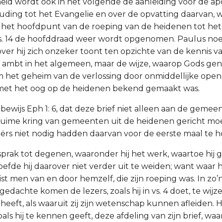
id wordt ook in het volgende de aanleiding voor de apo
ouding tot het Evangelie en over de opvatting daarvan,
 het hoofdpunt van de roeping van de heidenen tot het G
 vs. 14 de hoofddraad weer wordt opgenomen. Paulus noem
er hij zich onzeker toont ten opzichte van de kennis van
ch ambt in het algemeen, maar de wijze, waarop Gods ge
het geheim van de verlossing door onmiddellijke open
 met het oog op de heidenen bekend gemaakt was.
 bewijs Eph 1: 6, dat deze brief niet alleen aan de gemee
uime kring van gemeenten uit de heidenen gericht moe
ërs niet nodig hadden daarvan voor de eerste maal te h
 sprak tot degenen, waaronder hij het werk, waartoe hij
oefde hij daarover niet verder uit te weiden; want waar h
st men van en door hemzelf, die zijn roeping was. In zo’
gedachte komen de lezers, zoals hij in vs. 4 doet, te wi
heeft, als waaruit zij zijn wetenschap kunnen afleiden. H
als hij te kennen geeft, deze afdeling van zijn brief, waa