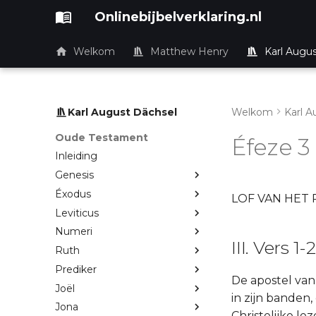
Onlinebijbelverklaring.nl
Welkom
Matthew Henry
Karl Augu
Karl August Dächsel
Welkom
Karl A
Oude Testament
Éfeze 3
Inleiding
Genesis
Éxodus
LOF VAN HET
Leviticus
Numeri
III. Vers 1-2
Ruth
Prediker
De apostel van 
Joël
in zijn banden,
Jona
Christelijke l