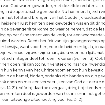
n van God waren geworden, met dezelfde rechten als d
ing in de apostolische gemeente. Nu herinnert hij zich w
k in het tot stand brengen van het Goddelijk raadsbeslui
 heidenen juist hem ten deel geworden was en dit dring
 in de gevangenis te Rome, zo waar te nemen, dat de lez
g op het fundament van de kerk, tot een woonstede v
zuimd worden. Reeds het feit van zijn gevangenschap op 
 hen bewijst, want voor hen, voor de heidenen ligt hij in 
ijn, wanneer zij over zijn smart, die u voor hen lijdt, ni
t zich integendeel tot roem rekenen (vs. 1 en 13). Ook k
r hen doen: hij kan tot hun versterking naar de inwendi
n hun kennis van het Christendom en tot hun bevestigin
der in de hemel, bidden, ondanks zijn banden en zijn g
 ook doen en met een verheerlijken van God dit eerste de
 (vs. 14-21). Vóór hij daartoe overgaat, dringt hij steeds 
n hem ten deel is geworden van het inzien in het gehe
 in een uitvoerige uiteenzetting voor (vs. 2-12).