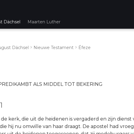
st Dächsel
Maarten Luther
ugust Dächsel
Nieuwe Testament
Éfeze
 PREDIKAMBT ALS MIDDEL TOT BEKERING
1
de kerk, die uit de heidenen is vergaderd en zijn dienst
 die hij nu omwille van haar draagt. De apostel had vroe
ezers uit de heidenen toegeroepen, dat zij medeburgers v