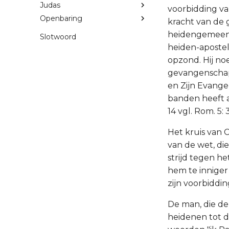
Judas
voorbidding va
Openbaring
kracht van de
heidengemeente
Slotwoord
heiden-apostel
opzond. Hij no
gevangenschap 
en Zijn Evange
banden heeft aa
14 vgl. Rom. 5: 3
Het kruis van 
van de wet, die
strijd tegen he
hem te innige
zijn voorbiddin
De man, die de
heidenen tot d