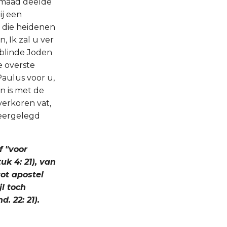
 smaad deelde
ij een
, die heidenen
, Ik zal u ver
 blinde Joden
e overste
aulus voor u,
en is met de
verkoren vat,
neergelegd
f "voor
k 4: 21), van
tot apostel
jl toch
. 22: 21).