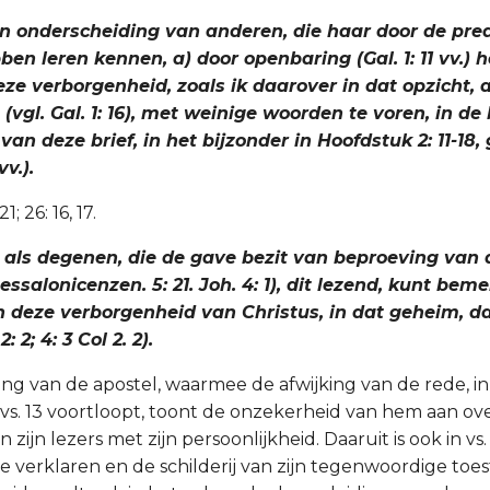
 in onderscheiding van anderen, die haar door de pre
en leren kennen, a) door openbaring (Gal. 1: 11 vv.) 
e verborgenheid, zoals ik daarover in dat opzicht, als
(vgl. Gal. 1: 16), met weinige woorden te voren, in de
an deze brief, in het bijzonder in Hoofdstuk 2: 11-18
vv.).
1; 26: 16, 17.
 als degenen, die de gave bezit van beproeving van 
Thessalonicenzen. 5: 21. Joh. 4: 1), dit lezend, kunt be
 deze verborgenheid van Christus, in dat geheim, da
: 2; 4: 3 Col 2. 2).
g van de apostel, waarmee de afwijking van de rede, in v
vs. 13 voortloopt, toont de onzekerheid van hem aan ov
zijn lezers met zijn persoonlijkheid. Daaruit is ook in v
e verklaren en de schilderij van zijn tegenwoordige toes