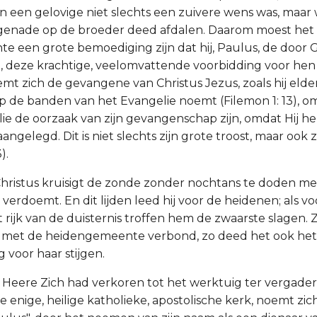
n een gelovige niet slechts een zuivere wens was, maar 
 genade op de broeder deed afdalen. Daarom moest het
 een grote bemoediging zijn dat hij, Paulus, de door
, deze krachtige, veelomvattende voorbidding voor hen
emt zich de gevangene van Christus Jezus, zoals hij elde
de banden van het Evangelie noemt (Filemon 1: 13), om
lie de oorzaak van zijn gevangenschap zijn, omdat Hij 
ngelegd. Dit is niet slechts zijn grote troost, maar ook zi
).
Christus kruisigt de zonde zonder nochtans te doden me
 verdoemt. En dit lijden leed hij voor de heidenen; als v
t rijk van de duisternis troffen hem de zwaarste slagen. Zo
r met de heidengemeente verbond, zo deed het ook het
g voor haar stijgen.
 Heere Zich had verkoren tot het werktuig ter vergader
e enige, heilige katholieke, apostolische kerk, noemt zi