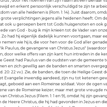
ulus", door het noemen van zijn naam als een dienaar v
gewijd en erkent persoonlijk verschuldigd te zijn te arbei
dom van alle heidenen is (Rom. 1: 14). Juist daarom, omdat
ij grote verplichtingen jegens alle heidenen heeft. Om d
omdat ook u geroepen bent tot Gods huisgenoten en oo
ede van God - buig ik mijn knieën tot de Vader van onz
4). Zo had hij eigenlijk dadelijk kunnen voortgaan, maar 
e nemen wie hij is, die voor hen voor de God aller genad
t "ik Paulus, de gevangene van Christus Jezus" (waardoor 
 door welke offers van zijn kant hun intreden in de ker
e Geest had Paulus van de oudsten van de gemeente t
men en zich gewillig aan de banden en smarten overge
 20: 22 vv.). Zie, de banden, die toen de Heilige Geest d
et Evangelie inwendig aandeed, zijn nu tot ketenen gewo
agt, geboeid aan een Romeinse soldaat. Voor de ogen 
ene van de Romeinse keizer; maar met grote vreugde no
n Christus Jezus (Filem. 1: 1 en 9), omdat hij zijn geva
n de Heere Christus, die hij had gevonden in Jezus en die 