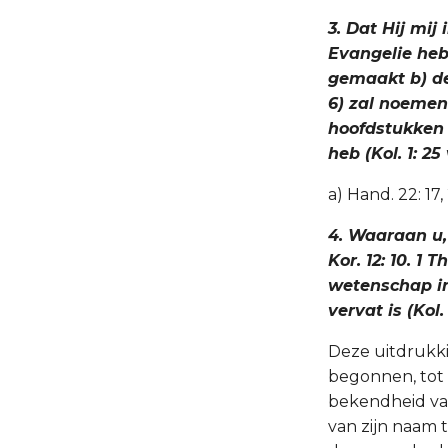
3. Dat Hij mij
Evangelie hebb
gemaakt b) dez
6) zal noemen 
hoofdstukken v
heb (Kol. 1: 25 
a) Hand. 22: 17, 2
4. Waaraan u,
Kor. 12: 10. 1 
wetenschap in
vervat is (Kol. 2
Deze uitdrukkin
begonnen, tot 
bekendheid van 
van zijn naam t