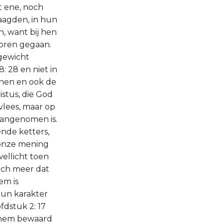
et ene, noch
aagden, in hun
n, want bij hen
loren gegaan.
 gewicht
8: 28 en niet in
enen en ook de
istus, die God
vlees, maar op
aangenomen is.
ende ketters,
 onze mening
ellicht toen
zich meer dat
em is
 hun karakter
fdstuk 2: 17
r hem bewaard