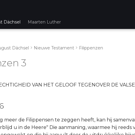
st Dächsel
Maarten Luther
ugust Dächsel
Nieuwe Testament
Filippenzen
nzen 3
ECHTIGHEID VAN HET GELOOF TEGENOVER DE VALS
16
 meer de Filippensen te zeggen heeft, kan hij samenva
rblijd u in de Heere" Die aanmaning, waarmee hij reeds 
opgewekt en die hij aanvult door de uitdrukkelijke bijv