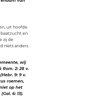
 erenaam van
en, uit hoofde
n baatzucht en
 zij de
d niets anders
gemeente, wij
4 Rom. 2: 28 v.
(Hebr. 9: 9 v.
ezus roemen,
 niet op het
Gal. 6: 13).