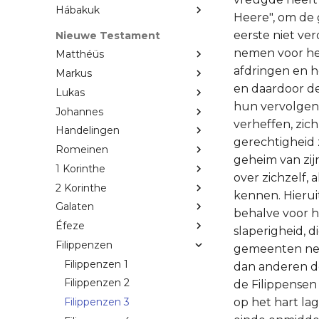
Hábakuk
Heere", om de 
eerste niet ver
Nieuwe Testament
nemen voor he
Matthéüs
afdringen en 
Markus
en daardoor de
Lukas
hun vervolgens
Johannes
verheffen, zic
Handelingen
gerechtigheid 
Romeinen
geheim van zij
1 Korinthe
over zichzelf, 
2 Korinthe
kennen. Hierui
Galaten
behalve voor h
Éfeze
slaperigheid, d
Filippenzen
gemeenten nest
Filippenzen 1
dan anderen do
Filippenzen 2
de Filippensen 
op het hart la
Filippenzen 3