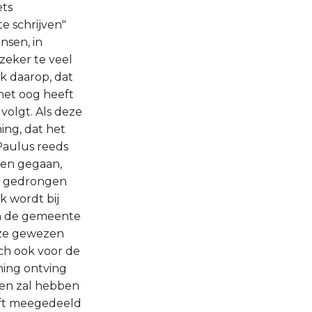
ets
e schrijven"
nsen, in
zeker te veel
jk daarop, dat
 het oog heeft
volgt. Als deze
ing, dat het
 Paulus reeds
ren gegaan,
ij gedrongen
k wordt bij
aan de gemeente
deze gewezen
och ook voor de
ning ontving
jven zal hebben
eft meegedeeld