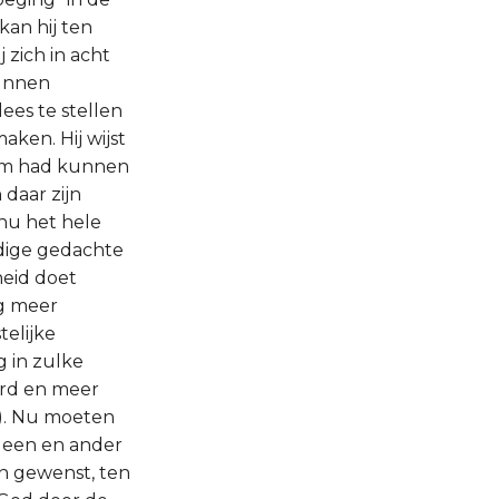
an hij ten
 zich in acht
kunnen
es te stellen
aken. Hij wijst
dom had kunnen
daar zijn
 nu het hele
edige gedachte
heid doet
og meer
telijke
g in zulke
erd en meer
4). Nu moeten
t een en ander
en gewenst, ten