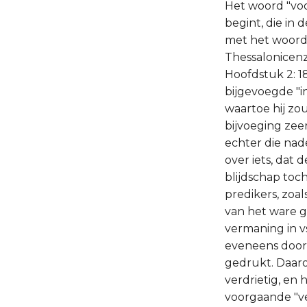
Het woord "voo
begint, die in 
met het woord "
Thessalonicenze
Hoofdstuk 2: 18
bijgevoegde "i
waartoe hij zo
bijvoeging zeer
echter die nad
over iets, dat
blijdschap toch
predikers, zoa
van het ware g
vermaning in vs
eveneens door e
gedrukt. Daarop
verdrietig, en 
voorgaande "ve