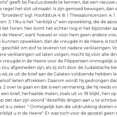
rts" geeft bij Paulus steeds te kennen, dat een nieuwe 
de regel het slot uitmaakt. Is zijn gemoed bewogen, dan s
broeders" (vgl. Hoofdstuk 4: 8. 1 Thessalonicenzen. 4: 1.
n. 3: 1 Nu is het "verblijd u" een opwekking, die de apos
 liet horen; hier komt het echter nog in het bijzonder a
n de Heere", want hoewel er voor hem geen andere vreu
u kunnen opwekken, dan de vreugde in de Heere, is toc
 geschikt om stof te leveren tot nadere verklaringen. Vo
ere verklaringen wil laten volgen, mocht bij vóór alle d
 de vreugde in de Heere voor de Filippensen onmogelijk 
 zou afgesneden zijn, als zij zich door de Judaïstische be
ls wij ze uit de brief aan de Galaten voldoende hebben l
eloof lieten aftrekken. Daarom wordt hij gedrongen dade
. 2 over te gaan en dat is een vermaning, die hij reeds 
en brief, herhaalde malen, zoals uit vs. 18 blijkt, hen o
 ziet dan zijn woord "dezelfde dingen aan u te schrijven 
het is u zeker. " Onmogelijk kan die uitdrukking doelen 
rblijd u in de Heere". Er was toch voor de apostel geen