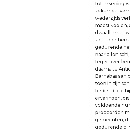
tot rekening v
zekerheid verh
wederzijds ver
moest voelen, 
dwaalleer te w
zich door hen 
gedurende het a
naar allen schi
tegenover hem 
daarna te Anti
Barnabas aan de
toen in zijn s
bediend, die hi
ervaringen, di
voldoende hun 
probeerden mee
gemeenten, doo
gedurende bijn