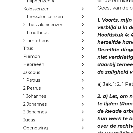
einde onmidde
Filippenzen 4
Geest van de o
Kolossenzen
1 Thessalonicenzen
1. Voorts, mij
2 Thessalonicenzen
verblijd u in 
1 Timótheüs
Hoofdstuk 4: 4
2 Timótheüs
hetzelfde han
Titus
Dezelfde dinge
Filémon
niet verdrietig
Hebreeën
daarbij temeer
de zaligheid v
Jakobus
1 Petrus
a) Jak. 1: 2. 1 Pe
2 Petrus
1 Johannes
2. a) Let, om 
te lijden (Rom.
2 Johannes
de kwade arbe
3 Johannes
hun werk te be
Judas
over de rechtv
Openbaring