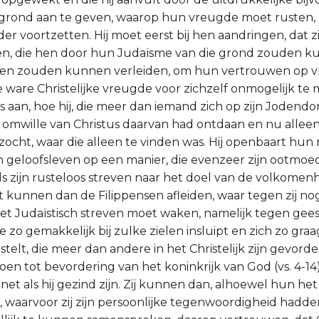
grond aan te geven, waarop hun vreugde moet rusten, k
der voortzetten. Hij moet eerst bij hen aandringen, dat zij
n, die hen door hun Judaïsme van die grond zouden 
hen zouden kunnen verleiden, om hun vertrouwen op vle
 ware Christelijke vreugde voor zichzelf onmogelijk te m
 aan, hoe hij, die meer dan iemand zich op zijn Joden
h omwille van Christus daarvan had ontdaan en nu alleen 
zocht, waar die alleen te vinden was. Hij openbaart hun
n geloofsleven op een manier, die evenzeer zijn ootmo
als zijn rusteloos streven naar het doel van de volkomen
t kunnen dan de Filippensen afleiden, waar tegen zij n
et Judaïstisch streven moet waken, namelijk tegen gees
ie zo gemakkelijk bij zulke zielen insluipt en zich zo graa
elt, die meer dan andere in het Christelijk zijn gevord
en tot bevordering van het koninkrijk van God (vs. 4-1
net als hij gezind zijn. Zij kunnen dan, alhoewel hun he
g, waarvoor zij zijn persoonlijke tegenwoordigheid hadd