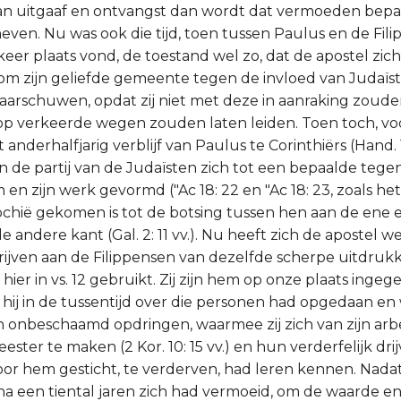
an uitgaaf en ontvangst dan wordt dat vermoeden bepa
even. Nu was ook die tijd, toen tussen Paulus en de Fil
keer plaats vond, de toestand wel zo, dat de apostel zi
om zijn geliefde gemeente tegen de invloed van Judaïst
aarschuwen, opdat zij niet met deze in aanraking zoud
op verkeerde wegen zouden laten leiden. Toen toch, vo
nderhalfjarig verblijf van Paulus te Corinthiërs (Hand. 1
jn de partij van de Judaïsten zich tot een bepaalde tegen
en zijn werk gevormd ("Ac 18: 22 en "Ac 18: 23, zoals he
ochië gekomen is tot de botsing tussen hen aan de ene 
 andere kant (Gal. 2: 11 vv.). Nu heeft zich de apostel we
chrijven aan de Filippensen van dezelfde scherpe uitdruk
j hier in vs. 12 gebruikt. Zij zijn hem op onze plaats inge
e hij in de tussentijd over die personen had opgedaan en
onbeschaamd opdringen, waarmee zij zich van zijn arb
ster te maken (2 Kor. 10: 15 vv.) en hun verderfelijk dr
r hem gesticht, te verderven, had leren kennen. Nadat
a een tiental jaren zich had vermoeid, om de waarde 