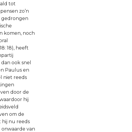
ald tot
ippensen zo’n
ch gedrongen
ische
en komen, noch
oral
8: 18), heeft
partij
t dan ook snel
en Paulus en
l niet reeds
kingen
geven door de
 waardoor hij
eidsveld
ijven om de
 hij nu reeds
en onwaarde van