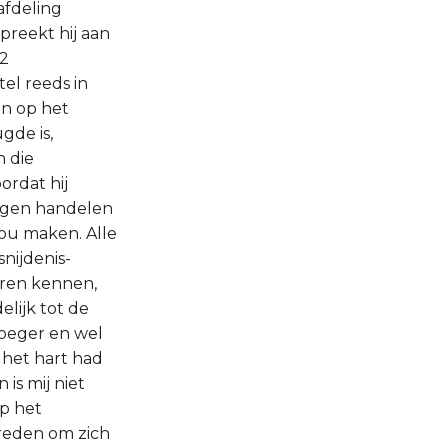
afdeling
preekt hij aan
 2
tel reeds in
an op het
gde is,
h die
ordat hij
ingen handelen
zou maken. Alle
snijdenis-
eren kennen,
lijk tot de
vroeger en wel
p het hart had
is mij niet
op het
 reden om zich