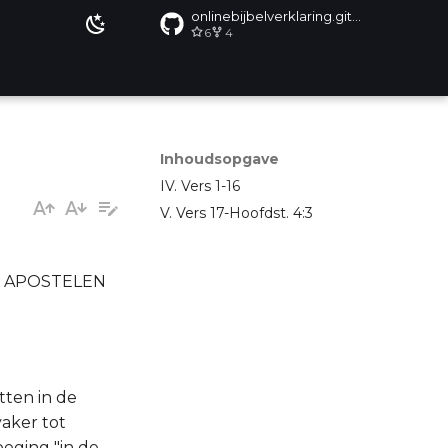
onlinebijbelverklaring.github.io
6
4
Inhoudsopgave
IV. Vers 1-16
V. Vers 17-Hoofdst. 4:3
E APOSTELEN
tten in de
vaker tot
oeging "in de