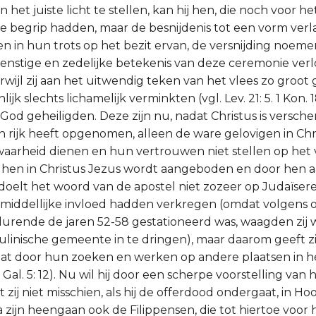
in het juiste licht te stellen, kan hij hen, die noch voor h
e begrip hadden, maar de besnijdenis tot een vorm verl
en in hun trots op het bezit ervan, de versnijding noeme
ienstige en zedelijke betekenis van deze ceremonie ver
erwijl zij aan het uitwendig teken van het vlees zo groot
ijk slechts lichamelijk verminkten (vgl. Lev. 21: 5. 1 Kon. 1
God geheiligden. Deze zijn nu, nadat Christus is versch
jn rijk heeft opgenomen, alleen de ware gelovigen in Chr
 waarheid dienen en hun vertrouwen niet stellen op het 
 hen in Christus Jezus wordt aangeboden en door hen 
 doelt het woord van de apostel niet zozeer op Judaïser
 onmiddellijke invloed hadden verkregen (omdat volgens
urende de jaren 52-58 gestationeerd was, waagden zij w
aulinische gemeente in te dringen), maar daarom geeft 
dat door hun zoeken en werken op andere plaatsen in h
Gal. 5: 12). Nu wil hij door een scherpe voorstelling van
zij niet misschien, als hij de offerdood ondergaat, in Hoo
a zijn heengaan ook de Filippensen, die tot hiertoe voo