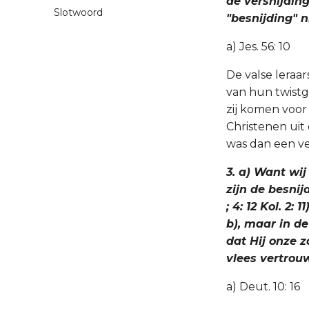
de versnijdin
Slotwoord
"besnijding" n
a) Jes. 56: 10
De valse leraa
van hun twistg
zij komen voor 
Christenen uit
was dan een ve
3. a) Want wij
zijn de besnij
; 4: 12 Kol. 2:
b), maar in de
dat Hij onze z
vlees vertrouw
a) Deut. 10: 16