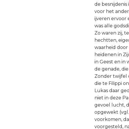
de besnijdenis 
voor het ander
ijveren ervoor 
was alle godsd
Zo waren zij, t
hechtten, eigenl
waarheid door 
heidenen in Zi
in Geest en in
de genade, die
Zonder twijfel
die te Filippi
Lukas daar ged
niet in deze P
gevoel lucht, 
opgewekt (vgl. 
voorkomen, dat 
voorgesteld, n