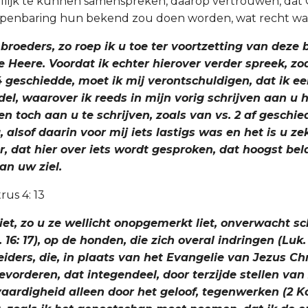
llijk te kunnen samenspreken, daarop vertrouwen, dat
penbaring hun bekend zou doen worden, wat recht was (v
n broeders, zo roep ik u toe ter voortzetting van deze b
de Heere. Voordat ik echter hierover verder spreek, zoa
 geschiedde, moet ik mij verontschuldigen, dat ik ee
del, waarover ik reeds in mijn vorig schrijven aan u 
n toch aan u te schrijven, zoals van vs. 2 af geschied
, alsof daarin voor mij iets lastigs was en het is u zek
, dat hier over iets wordt gesproken, dat hoogst bela
an uw ziel.
trus 4: 13
niet, zo u ze wellicht onopgemerkt liet, onverwacht 
 16: 17), op de honden, die zich overal indringen (Luk. 1
iders, die, in plaats van het Evangelie van Jezus Ch
vorderen, dat integendeel, door terzijde stellen van 
aardigheid alleen door het geloof, tegenwerken (2 Kor. 