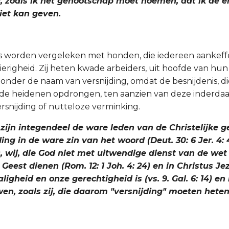
g, zoals ik het genootschap moet noemen, dat ik de
iet kan geven.
rs worden vergeleken met honden, die iedereen aankeff
ierigheid. Zij heten kwade arbeiders, uit hoofde van hu
onder de naam van versnijding, omdat de besnijdenis, die
 de heidenen opdrongen, ten aanzien van deze inderdaa
rsnijding of nutteloze verminking.
 zijn integendeel de ware leden van de Christelijke 
ding in de ware zin van het woord (Deut. 30: 6 Jer. 4: 
 11), wij, die God niet met uitwendige dienst van de wet 
 Geest dienen (Rom. 12: 1 Joh. 4: 24) en in Christus J
aligheid en onze gerechtigheid is (vs. 9. Gal. 6: 14) en
en, zoals zij, die daarom "versnijding" moeten heten (