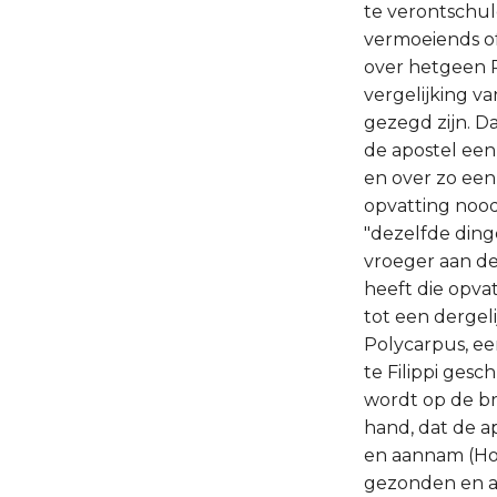
te verontschul
vermoeiends of 
over hetgeen Pa
vergelijking v
gezegd zijn. D
de apostel een
en over zo een 
opvatting nood
"dezelfde ding
vroeger aan de
heeft die opvat
tot een dergeli
Polycarpus, een
te Filippi ges
wordt op de br
hand, dat de a
en aannam (Hoof
gezonden en al