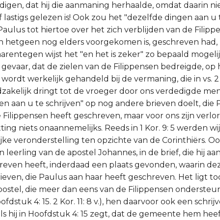
digen, dat hij die aanmaning herhaalde, omdat daarin ni
lastigs gelezen is! Ook zou het "dezelfde dingen aan u t
ulus tot hiertoe over het zich verblijden van de Filippe
an hetgeen nog elders voorgekomen is, geschreven had, 
aarentegen wijst het "en het is zeker" zo bepaald mogeli
 gevaar, dat de zielen van de Filippensen bedreigde, op
wordt werkelijk gehandeld bij de vermaning, die in vs. 2 
zakelijk dringt tot de vroeger door ons verdedigde men
en aan u te schrijven" op nog andere brieven doelt, die
 Filippensen heeft geschreven, maar voor ons zijn verlo
ting niets onaannemelijks. Reeds in 1 Kor. 9: 5 werden w
jke veronderstelling ten opzichte van de Corinthiërs. Oo
 leerling van de apostel Johannes, in de brief, die hij 
chreven heeft, inderdaad een plaats gevonden, waarin 
ieven, die Paulus aan haar heeft geschreven. Het ligt t
postel, die meer dan eens van de Filippensen ondersteu
dstuk 4: 15. 2 Kor. 11: 8 v.), hen daarvoor ook een schri
s hij in Hoofdstuk 4: 15 zegt, dat de gemeente hem he