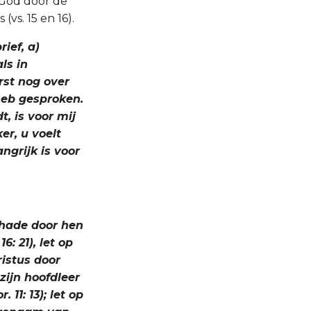
 God door de
s. 15 en 16).
rief, a)
ls in
rst nog over
heb gesproken.
t, is voor mij
er, u voelt
ngrijk is voor
schade door hen
6: 21), let op
ristus door
zijn hoofdleer
11: 13); let op