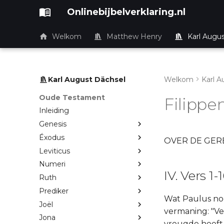
Onlinebijbelverklaring.nl
Welkom
Matthew Henry
Karl Augu
Karl August Dächsel
Welkom
Karl A
Oude Testament
Filippe
Inleiding
Genesis
Éxodus
OVER DE GER
Leviticus
Numeri
IV. Vers 1-
Ruth
Prediker
Wat Paulus nog
Joël
vermaning: "Ve
Jona
vreugde heeft 