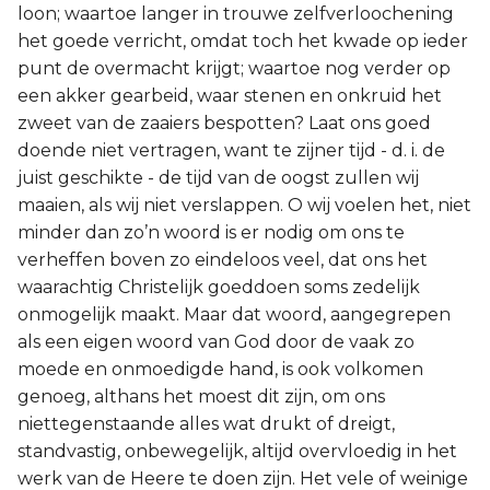
loon; waartoe langer in trouwe zelfverloochening
het goede verricht, omdat toch het kwade op ieder
punt de overmacht krijgt; waartoe nog verder op
een akker gearbeid, waar stenen en onkruid het
zweet van de zaaiers bespotten? Laat ons goed
doende niet vertragen, want te zijner tijd - d. i. de
juist geschikte - de tijd van de oogst zullen wij
maaien, als wij niet verslappen. O wij voelen het, niet
minder dan zo’n woord is er nodig om ons te
verheffen boven zo eindeloos veel, dat ons het
waarachtig Christelijk goeddoen soms zedelijk
onmogelijk maakt. Maar dat woord, aangegrepen
als een eigen woord van God door de vaak zo
moede en onmoedigde hand, is ook volkomen
genoeg, althans het moest dit zijn, om ons
niettegenstaande alles wat drukt of dreigt,
standvastig, onbewegelijk, altijd overvloedig in het
werk van de Heere te doen zijn. Het vele of weinige