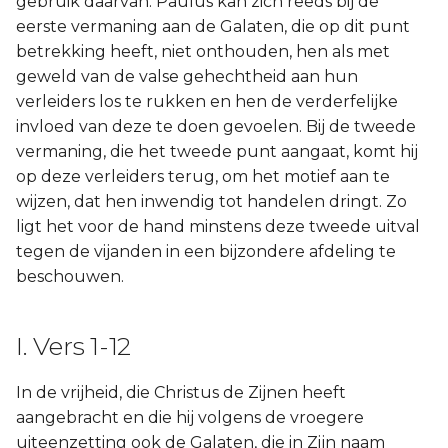
gebruik daarvan. Paulus kan zich reeds bij de
eerste vermaning aan de Galaten, die op dit punt
Joël
betrekking heeft, niet onthouden, hen als met
geweld van de valse gehechtheid aan hun
Jona
verleiders los te rukken en hen de verderfelijke
invloed van deze te doen gevoelen. Bij de tweede
Hábakuk
vermaning, die het tweede punt aangaat, komt hij
op deze verleiders terug, om het motief aan te
wijzen, dat hen inwendig tot handelen dringt. Zo
ligt het voor de hand minstens deze tweede uitval
tegen de vijanden in een bijzondere afdeling te
beschouwen.
I. Vers 1-12
In de vrijheid, die Christus de Zijnen heeft
aangebracht en die hij volgens de vroegere
uiteenzetting ook de Galaten, die in Zijn naam