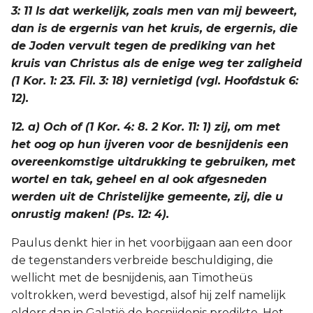
3: 11 Is dat werkelijk, zoals men van mij beweert,
dan is de ergernis van het kruis, de ergernis, die
de Joden vervult tegen de prediking van het
kruis van Christus als de enige weg ter zaligheid
(1 Kor. 1: 23. Fil. 3: 18) vernietigd (vgl. Hoofdstuk 6:
12).
12. a) Och of (1 Kor. 4: 8. 2 Kor. 11: 1) zij, om met
het oog op hun ijveren voor de besnijdenis een
overeenkomstige uitdrukking te gebruiken, met
wortel en tak, geheel en al ook afgesneden
werden uit de Christelijke gemeente, zij, die u
onrustig maken! (Ps. 12: 4).
Paulus denkt hier in het voorbijgaan aan een door
de tegenstanders verbreide beschuldiging, die
wellicht met de besnijdenis, aan Timotheüs
voltrokken, werd bevestigd, alsof hij zelf namelijk
elders dan in Galatië de besnijdenis predikte. Het