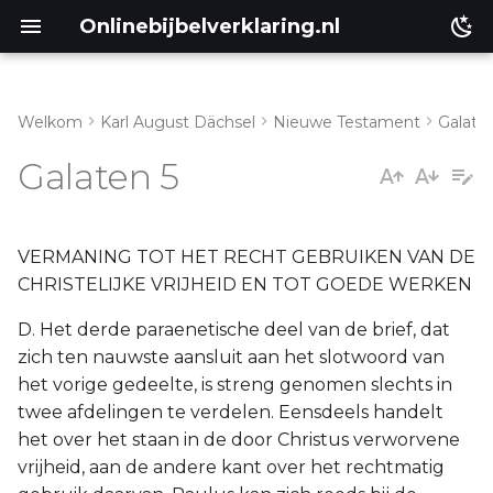
Onlinebijbelverklaring.nl
Welkom
Karl August Dächsel
Nieuwe Testament
Galate
Inleiding
I. Vers 1-12
Galaten 5
Genesis
II. Vers 13-Hoofdst 6:10
Éxodus
VERMANING TOT HET RECHT GEBRUIKEN VAN DE
CHRISTELIJKE VRIJHEID EN TOT GOEDE WERKEN
Leviticus
D. Het derde paraenetische deel van de brief, dat
zich ten nauwste aansluit aan het slotwoord van
Numeri
het vorige gedeelte, is streng genomen slechts in
twee afdelingen te verdelen. Eensdeels handelt
Ruth
het over het staan in de door Christus verworvene
vrijheid, aan de andere kant over het rechtmatig
Prediker