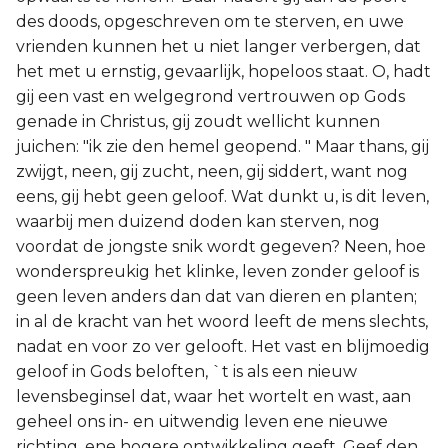
des doods, opgeschreven om te sterven, en uwe
vrienden kunnen het u niet langer verbergen, dat
het met u ernstig, gevaarlijk, hopeloos staat. O, hadt
gij een vast en welgegrond vertrouwen op Gods
genade in Christus, gij zoudt wellicht kunnen
juichen: "ik zie den hemel geopend. " Maar thans, gij
zwijgt, neen, gij zucht, neen, gij siddert, want nog
eens, gij hebt geen geloof. Wat dunkt u, is dit leven,
waarbij men duizend doden kan sterven, nog
voordat de jongste snik wordt gegeven? Neen, hoe
wonderspreukig het klinke, leven zonder geloof is
geen leven anders dan dat van dieren en planten;
in al de kracht van het woord leeft de mens slechts,
nadat en voor zo ver gelooft. Het vast en blijmoedig
geloof in Gods beloften, `t is als een nieuw
levensbeginsel dat, waar het wortelt en wast, aan
geheel ons in- en uitwendig leven ene nieuwe
richting, ene hogere ontwikkeling geeft. Geef den