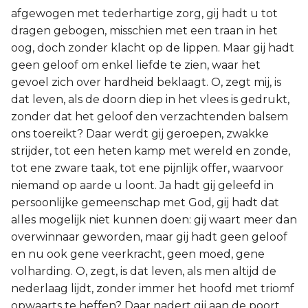
afgewogen met tederhartige zorg, gij hadt u tot
dragen gebogen, misschien met een traan in het
oog, doch zonder klacht op de lippen. Maar gij hadt
geen geloof om enkel liefde te zien, waar het
gevoel zich over hardheid beklaagt. O, zegt mij, is
dat leven, als de doorn diep in het vlees is gedrukt,
zonder dat het geloof den verzachtenden balsem
ons toereikt? Daar werdt gij geroepen, zwakke
strijder, tot een heten kamp met wereld en zonde,
tot ene zware taak, tot ene pijnlijk offer, waarvoor
niemand op aarde u loont. Ja hadt gij geleefd in
persoonlijke gemeenschap met God, gij hadt dat
alles mogelijk niet kunnen doen: gij waart meer dan
overwinnaar geworden, maar gij hadt geen geloof
en nu ook gene veerkracht, geen moed, gene
volharding. O, zegt, is dat leven, als men altijd de
nederlaag lijdt, zonder immer het hoofd met triomf
opwaarts te heffen? Daar nadert gij aan de poort