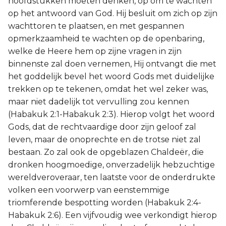
hoofdstukken moeten denken, op om te wachten
op het antwoord van God. Hij besluit om zich op zijn
2 Korinthe
wachttoren te plaatsen, en met gespannen
opmerkzaamheid te wachten op de openbaring,
Galaten
welke de Heere hem op zijne vragen in zijn
binnenste zal doen vernemen, Hij ontvangt die met
Éfeze
het goddelijk bevel het woord Gods met duidelijke
trekken op te tekenen, omdat het wel zeker was,
Filippenzen
maar niet dadelijk tot vervulling zou kennen
Kolossenzen
(Habakuk 2:1-Habakuk 2:3). Hierop volgt het woord
Gods, dat de rechtvaardige door zijn geloof zal
1 Thessalonicenzen
leven, maar de onoprechte en de trotse niet zal
bestaan. Zo zal ook de opgeblazen Chaldeër, die
2 Thessalonicenzen
dronken hoogmoedige, onverzadelijk hebzuchtige
wereldveroveraar, ten laatste voor de onderdrukte
1 Timótheüs
volken een voorwerp van eenstemmige
triomferende bespotting worden (Habakuk 2:4-
2 Timótheüs
Habakuk 2:6). Een vijfvoudig wee verkondigt hierop