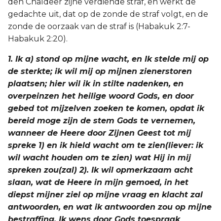
den Chaldeër zijne verdiende straf, en werkt de
Titus
gedachte uit, dat op de zonde de straf volgt, en de
zonde de oorzaak van de straf is (Habakuk 2:7-
Filémon
Habakuk 2:20).
1. Ik a) stond op mijne wacht, en Ik stelde mij op
Hebreeën
de sterkte; ik wil mij op mijnen zienerstoren
plaatsen; hier wil ik in stilte nadenken, en
Jakobus
overpeinzen het heilige woord Gods, en door
1 Petrus
gebed tot mijzelven zoeken te komen, opdat ik
bereid moge zijn de stem Gods te vernemen,
2 Petrus
wanneer de Heere door Zijnen Geest tot mij
spreke 1) en ik hield wacht om te zien(liever: ik
1 Johannes
wil wacht houden om te zien) wat Hij in mij
spreken zou(zal) 2). Ik wil opmerkzaam acht
2 Johannes
slaan, wat de Heere in mijn gemoed, in het
diepst mijner ziel op mijne vraag en klacht zal
3 Johannes
antwoorden, en wat ik antwoorden zou op mijne
bestraffing. Ik wens door Gods toespraak