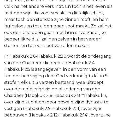
volk na het andere verslindt. En toch is het, even als
met den wijn, die zoet smaakt en liefelijk schijnt,
maar toch den sterkste zijne zinnen rooft, en hem
hulpeloos en tot algemenen spot maakt. Zo zal het
ook den Chaldeën gaan met hun onverzadelijke
begeerlijkheid; zij zal hen zelven in het verderf
storten, en tot een spot van allen maken.
In Habakuk 2:6-Habakuk 2:20 wordt de ondergang
van den Chaldeër, die reeds in Habakuk 2:4,
Habakuk 2:5 is aangegeven, in den vorm van een
lied der bedreiging door God verkondigd, dat in 5
strofen, elk uit 3 verzen bestaand, wee uitroept
over de roofgierigheid en plundering van den
Chaldeër (Habakuk 2:6-Habakuk 2:8 #Habakuk ),
over zijne zucht om door geweld zijne dynastie te
vestigen (Habakuk 2:9-Habakuk 2:11), over zijne
bebouwen (Habakuk 2:12-Habakuk 2:14), over zijne