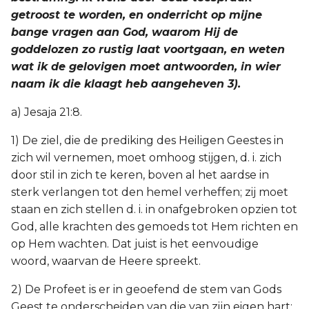
Judas
getroost te worden, en onderricht op mijne
bange vragen aan God, waarom Hij de
Openbaring
goddelozen zo rustig laat voortgaan, en weten
wat ik de gelovigen moet antwoorden, in wier
naam ik die klaagt heb aangeheven 3).
a) Jesaja 21:8.
1) De ziel, die de prediking des Heiligen Geestes in
zich wil vernemen, moet omhoog stijgen, d. i. zich
door stil in zich te keren, boven al het aardse in
sterk verlangen tot den hemel verheffen; zij moet
staan en zich stellen d. i. in onafgebroken opzien tot
God, alle krachten des gemoeds tot Hem richten en
op Hem wachten. Dat juist is het eenvoudige
woord, waarvan de Heere spreekt.
2) De Profeet is er in geoefend de stem van Gods
Geest te onderscheiden van die van zijn eigen hart;