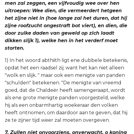
men zal zeggen, een vijfvoudig wee over hen
uitroepen: Wee dien, die vermeerdert hetgeen
het zijne niet in (hoe lange zal het duren, dat hij
zijne roofzucht ongestraft bot viert), en dien, die
door zulke daden van geweld op zich laadt
dikken slijk 1), welke hen in het verderf moet
storten.
1) In het woord abthiith ligt ene dubbele betekenis,
opdat het een raadsel zij; want het kan niet alleen
"wolk en slijk. " maar ook een menigte van panden
"schulden" betekenen. "De menigte van vreemd
goed, dat de Chaldeër heeft samengeraapt, wordt
als ene grote menigte panden voorgesteld, welke
hij als een onbarmhartig woekeraar den volken
heeft ontnomen, om daardoor aan te geven, dat hij
ze te zijner tijd weer zal moeten overgeven.
7. Zullen niet onvoorziens, onverwacht, o koning