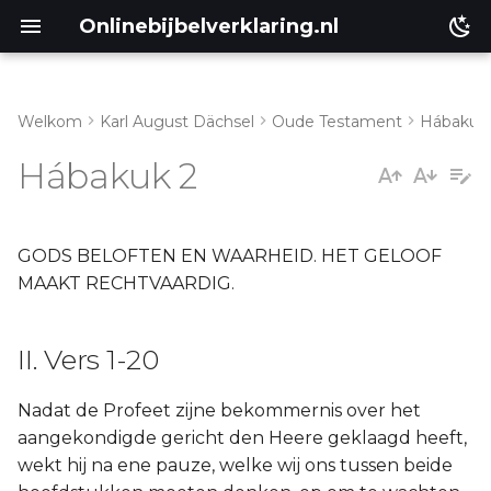
Onlinebijbelverklaring.nl
Welkom
Karl August Dächsel
Oude Testament
Hábakuk
II. Vers 1-20
Matthéüs
Hábakuk 2
Markus
Lukas
GODS BELOFTEN EN WAARHEID. HET GELOOF
MAAKT RECHTVAARDIG.
Johannes
II. Vers 1-20
Handelingen
Nadat de Profeet zijne bekommernis over het
Romeinen
aangekondigde gericht den Heere geklaagd heeft,
wekt hij na ene pauze, welke wij ons tussen beide
1 Korinthe