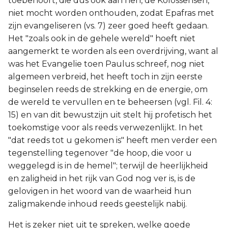
toebehoort, die dus ook aan hen, de Kolossensen,
niet mocht worden onthouden, zodat Epafras met
zijn evangeliseren (vs. 7) zeer goed heeft gedaan.
Het "zoals ook in de gehele wereld" hoeft niet
aangemerkt te worden als een overdrijving, want al
was het Evangelie toen Paulus schreef, nog niet
algemeen verbreid, het heeft toch in zijn eerste
beginselen reeds de strekking en de energie, om
de wereld te vervullen en te beheersen (vgl. Fil. 4:
15) en van dit bewustzijn uit stelt hij profetisch het
toekomstige voor als reeds verwezenlijkt. In het
"dat reeds tot u gekomen is" heeft men verder een
tegenstelling tegenover "de hoop, die voor u
weggelegd is in de hemel"; terwijl de heerlijkheid
en zaligheid in het rijk van God nog ver is, is de
gelovigen in het woord van de waarheid hun
zaligmakende inhoud reeds geestelijk nabij.
Het is zeker niet uit te spreken, welke goede