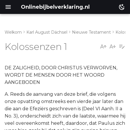
Onlinebijbelverklaring.nl
Welkom
Karl August Dächsel
Nieuwe Testament
Koloss
Inleiding
I. Vers 1 en 2
Kolossenzen 1
Genesis
II. Vers 3-14
Éxodus
I. Vers 15-29
DE ZALIGHEID, DOOR CHRISTUS VERWORVEN,
WORDT DE MENSEN DOOR HET WOORD
Leviticus
AANGEBODEN
A. Reeds de aanvang van deze brief, die volgens
Numeri
onze opvatting omstreeks een vierde jaar later dan
die aan de Efeziërs geschreven is (Deel VI Aanh. II a
Ruth
No. 3), onderscheidt zich van de laatste, waarmee hij
veel overeenkomst heeft, daardoor, dat Paulus zich
Prediker