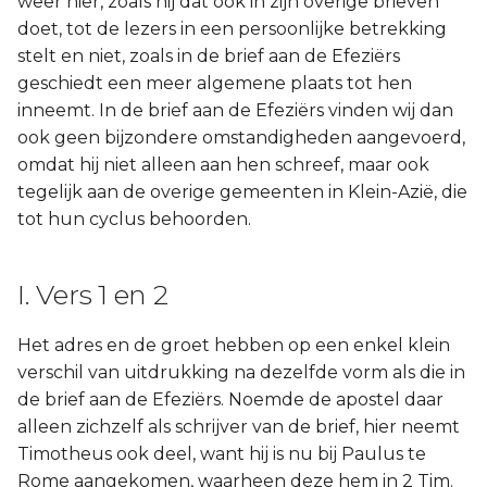
weer hier, zoals hij dat ook in zijn overige brieven
doet, tot de lezers in een persoonlijke betrekking
Joël
stelt en niet, zoals in de brief aan de Efeziërs
geschiedt een meer algemene plaats tot hen
Jona
inneemt. In de brief aan de Efeziërs vinden wij dan
ook geen bijzondere omstandigheden aangevoerd,
Hábakuk
omdat hij niet alleen aan hen schreef, maar ook
tegelijk aan de overige gemeenten in Klein-Azië, die
tot hun cyclus behoorden.
I. Vers 1 en 2
Het adres en de groet hebben op een enkel klein
verschil van uitdrukking na dezelfde vorm als die in
de brief aan de Efeziërs. Noemde de apostel daar
alleen zichzelf als schrijver van de brief, hier neemt
Timotheus ook deel, want hij is nu bij Paulus te
Rome aangekomen, waarheen deze hem in 2 Tim.