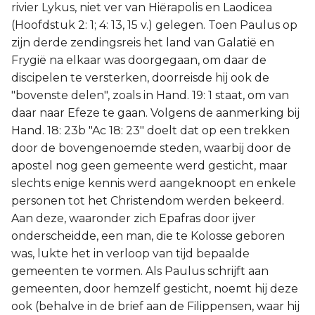
rivier Lykus, niet ver van Hiërapolis en Laodicea
(Hoofdstuk 2: 1; 4: 13, 15 v.) gelegen. Toen Paulus op
zijn derde zendingsreis het land van Galatië en
Frygië na elkaar was doorgegaan, om daar de
discipelen te versterken, doorreisde hij ook de
"bovenste delen", zoals in Hand. 19: 1 staat, om van
daar naar Efeze te gaan. Volgens de aanmerking bij
Hand. 18: 23b "Ac 18: 23" doelt dat op een trekken
door de bovengenoemde steden, waarbij door de
apostel nog geen gemeente werd gesticht, maar
slechts enige kennis werd aangeknoopt en enkele
personen tot het Christendom werden bekeerd.
Aan deze, waaronder zich Epafras door ijver
onderscheidde, een man, die te Kolosse geboren
was, lukte het in verloop van tijd bepaalde
gemeenten te vormen. Als Paulus schrijft aan
gemeenten, door hemzelf gesticht, noemt hij deze
ook (behalve in de brief aan de Filippensen, waar hij