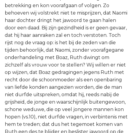
betrekking en kon voorafgaan of volgen. Zo
behoeven wij volstrekt niet te misprijzen, dat Naomi
haar dochter dringt het jawoord te gaan halen
door een daad. Bij zijn gezindheid is er geen gevaar,
dat hij haar aanraken zal en toch verstoten. Toch
rijst nog de vraag op: is het bij de zeden van die
tijden behoorlijk, dat Naomi, zonder voorafgegane
onderhandeling met Boaz, Ruth dwingt om
zichzelf als vrouw voor te stellen? Wij willen er niet
op wijzen, dat Boaz gedragingen jegens Ruth met
recht door de schoonmoeder als een openbaring
van liefde konden aangezien worden, die de man
niet durfde uitspreken, omdat hij, reeds nabij de
grijsheid, de jonge en waarschijnlijk buitengewoon,
schone weduwe, die op veel jongere mannen kon
hopen (vs.10), niet durfde vragen, in verbintenis met
hem te treden; dat dus het tegemoet komen van
Ruth een des te blijder en beslister jawoord op de