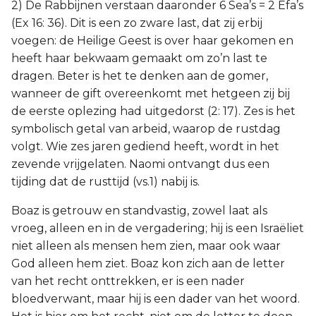
2) De Rabbijnen verstaan daaronder 6 Sea’s = 2 Efa’s
(Ex 16: 36). Dit is een zo zware last, dat zij erbij
voegen: de Heilige Geest is over haar gekomen en
heeft haar bekwaam gemaakt om zo’n last te
dragen. Beter is het te denken aan de gomer,
wanneer de gift overeenkomt met hetgeen zij bij
de eerste oplezing had uitgedorst (2: 17). Zes is het
symbolisch getal van arbeid, waarop de rustdag
volgt. Wie zes jaren gediend heeft, wordt in het
zevende vrijgelaten. Naomi ontvangt dus een
tijding dat de rusttijd (vs.1) nabij is.
Boaz is getrouw en standvastig, zowel laat als
vroeg, alleen en in de vergadering; hij is een Israëliet
niet alleen als mensen hem zien, maar ook waar
God alleen hem ziet. Boaz kon zich aan de letter
van het recht onttrekken, er is een nader
bloedverwant, maar hij is een dader van het woord.