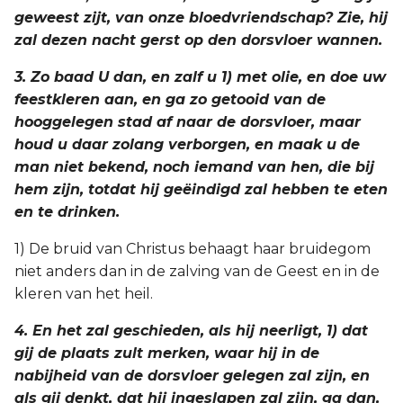
Judas
geweest zijt, van onze bloedvriendschap? Zie, hij
zal dezen nacht gerst op den dorsvloer wannen.
Openbaring
3. Zo baad U dan, en zalf u 1) met olie, en doe uw
feestkleren aan, en ga zo getooid van de
hooggelegen stad af naar de dorsvloer, maar
houd u daar zolang verborgen, en maak u de
man niet bekend, noch iemand van hen, die bij
hem zijn, totdat hij geëindigd zal hebben te eten
en te drinken.
1) De bruid van Christus behaagt haar bruidegom
niet anders dan in de zalving van de Geest en in de
kleren van het heil.
4. En het zal geschieden, als hij neerligt, 1) dat
gij de plaats zult merken, waar hij in de
nabijheid van de dorsvloer gelegen zal zijn, en
als gij denkt, dat hij ingeslapen zal zijn, ga dan,