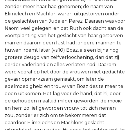
zonder meer haar had genomen; de naam van
Elimelech en Machlon waren uitgestorven onder
de geslachten van Juda en Perez. Daaraan was voor
Naomi veel gelegen, en dat Ruth ook dacht aan de
voortplanting van het geslacht van haar gestorven
man en daarom geen lust had jongere mannen te
huwen, roemt later (vs.10) Boaz, als een bijna nog
grotere deugd van zelfverloochening, dan dat zij
eerder vaderland en alles verlaten had. Daarom
werd vooraf op het door de vrouwen niet gedachte
gevaar opmerkzaam gemaakt, om later de
edelmoedigheid en trouw van Boaz des te meer te
doen uitkomen. Het lag voor de hand, dat hij door
de gehouden maaltijd milder geworden, de mooie
en hem zo lief geworden vrouw tot zich nemen
zou, zonder er zich om te bekommeren dat
daardoor Elimelechs en Machlons geslacht
uitgedelgd zou worden. Hij deed het echter niet, hij