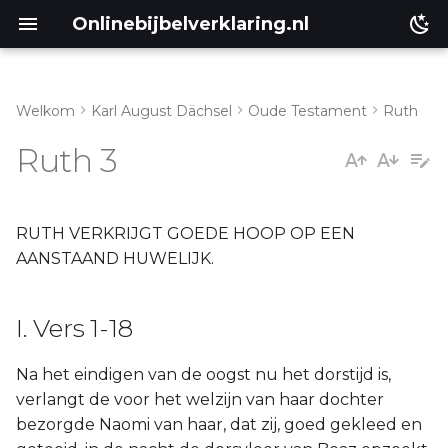
Onlinebijbelverklaring.nl
Welkom
Karl August Dächsel
Oude Testament
Ruth
I. Vers 1-18
Matthéüs
Ruth 3
Markus
Lukas
RUTH VERKRIJGT GOEDE HOOP OP EEN
AANSTAAND HUWELIJK.
Johannes
I. Vers 1-18
Handelingen
Na het eindigen van de oogst nu het dorstijd is,
Romeinen
verlangt de voor het welzijn van haar dochter
bezorgde Naomi van haar, dat zij, goed gekleed en
1 Korinthe