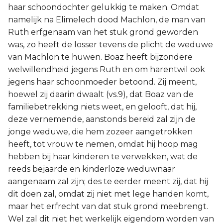
haar schoondochter gelukkig te maken. Omdat
namelijk na Elimelech dood Machlon, de man van
Ruth erfgenaam van het stuk grond geworden
was, zo heeft de losser tevens de plicht de weduwe
van Machlon te huwen. Boaz heeft bijzondere
welwillendheid jegens Ruth en om harentwil ook
jegens haar schoonmoeder betoond. Zij meent,
hoewel zij daarin dwaalt (vs.9), dat Boaz van de
familiebetrekking niets weet, en gelooft, dat hij,
deze vernemende, aanstonds bereid zal zijn de
jonge weduwe, die hem zozeer aangetrokken
heeft, tot vrouw te nemen, omdat hij hoop mag
hebben bij haar kinderen te verwekken, wat de
reeds bejaarde en kinderloze weduwnaar
aangenaam zal zijn; des te eerder meent zij, dat hij
dit doen zal, omdat zij niet met lege handen komt,
maar het erfrecht van dat stuk grond meebrengt.
Wel zal dit niet het werkelijk eigendom worden van