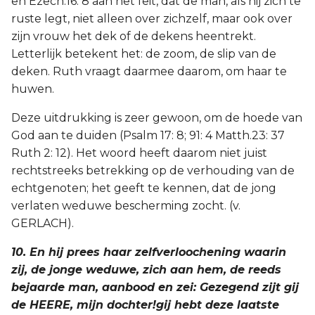
en Ezech.16: 8 aan het feit, dat de man, als hij zich te
ruste legt, niet alleen over zichzelf, maar ook over
zijn vrouw het dek of de dekens heentrekt.
Letterlijk betekent het: de zoom, de slip van de
deken. Ruth vraagt daarmee daarom, om haar te
huwen.
Deze uitdrukking is zeer gewoon, om de hoede van
God aan te duiden (Psalm 17: 8; 91: 4 Matth.23: 37
Ruth 2: 12). Het woord heeft daarom niet juist
rechtstreeks betrekking op de verhouding van de
echtgenoten; het geeft te kennen, dat de jong
verlaten weduwe bescherming zocht. (v.
GERLACH).
10. En hij prees haar zelfverloochening waarin
zij, de jonge weduwe, zich aan hem, de reeds
bejaarde man, aanbood en zei: Gezegend zijt gij
de HEERE, mijn dochter!gij hebt deze laatste