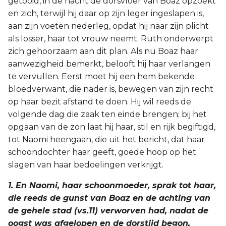
getooid, in de nacht de dorsvloer van Boaz opzoekt
en zich, terwijl hij daar op zijn leger ingeslapen is,
2 Korinthe
aan zijn voeten nederleg, opdat hij naar zijn plicht
als losser, haar tot vrouw neemt. Ruth onderwerpt
Galaten
zich gehoorzaam aan dit plan. Als nu Boaz haar
aanwezigheid bemerkt, belooft hij haar verlangen
Éfeze
te vervullen. Eerst moet hij een hem bekende
bloedverwant, die nader is, bewegen van zijn recht
Filippenzen
op haar bezit afstand te doen. Hij wil reeds de
Kolossenzen
volgende dag die zaak ten einde brengen; bij het
opgaan van de zon laat hij haar, stil en rijk begiftigd,
1 Thessalonicenzen
tot Naomi heengaan, die uit het bericht, dat haar
schoondochter haar geeft, goede hoop op het
2 Thessalonicenzen
slagen van haar bedoelingen verkrijgt.
1. En Naomi, haar schoonmoeder, sprak tot haar,
1 Timótheüs
die reeds de gunst van Boaz en de achting van
de gehele stad (vs.11) verworven had, nadat de
2 Timótheüs
oogst was afgelopen en de dorstijd begon,