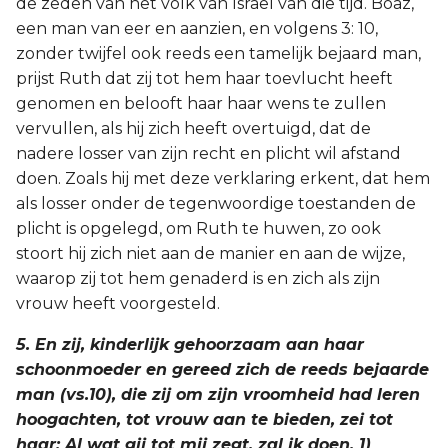
de zeden van het volk van Israël van die tijd. Boaz,
een man van eer en aanzien, en volgens 3: 10,
zonder twijfel ook reeds een tamelijk bejaard man,
prijst Ruth dat zij tot hem haar toevlucht heeft
genomen en belooft haar haar wens te zullen
vervullen, als hij zich heeft overtuigd, dat de
nadere losser van zijn recht en plicht wil afstand
doen. Zoals hij met deze verklaring erkent, dat hem
als losser onder de tegenwoordige toestanden de
plicht is opgelegd, om Ruth te huwen, zo ook
stoort hij zich niet aan de manier en aan de wijze,
waarop zij tot hem genaderd is en zich als zijn
vrouw heeft voorgesteld.
5. En zij, kinderlijk gehoorzaam aan haar
schoonmoeder en gereed zich de reeds bejaarde
man (vs.10), die zij om zijn vroomheid had leren
hoogachten, tot vrouw aan te bieden, zei tot
haar: Al wat gij tot mij zegt, zal ik doen. 1)