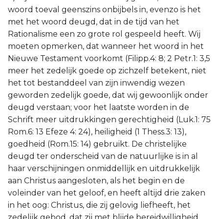
woord toeval geenszins onbijbels in, evenzo is het
met het woord deugd, dat in de tijd van het
Rationalisme een zo grote rol gespeeld heeft. Wij
moeten opmerken, dat wanneer het woord in het
Nieuwe Testament voorkomt (Filipp.4: 8; 2 Petr.1: 3,5
meer het zedelijk goede op zichzelf betekent, niet
het tot bestanddeel van zijn inwendig wezen
geworden zedelijk goede, dat wij gewoonlijk onder
deugd verstaan; voor het laatste worden in de
Schrift meer uitdrukkingen gerechtigheid (Luk.1: 75
Rom.6: 13 Efeze 4: 24), heiligheid (1 Thess.3: 13),
goedheid (Rom.15: 14) gebruikt. De christelijke
deugd ter onderscheid van de natuurlijke is in al
haar verschijningen onmiddellijk en uitdrukkelijk
aan Christus aangesloten, als het begin en de
voleinder van het geloof, en heeft altijd drie zaken
in het oog: Christus, die zij gelovig liefheeft, het
zedelijk gebod, dat zij met blijde bereidwilligheid