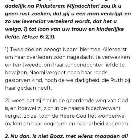
dadelijk na Pinksteren: Mijndochter! zou ik u
Titus
geen rust zoeken, dat gij u een man verkrijgt en
zo uw levenslot verzekerd wordt, dat het u
Filémon
welga, 1) tot loon van uw trouw en kinderlijke
liefde. (Efeze 6: 2,3).
Hebreeën
1) Twee doelen beoogt Naomi hiermee. Allereerst
Jakobus
om haar overleden zoon nageslacht te verwekken
en ten tweede, om haar schoondochter liefde te
1 Petrus
bewijzen. Naomi vergeet noch haar reeds
gestorven kind, noch de weldadigheid, die Ruth bij
2 Petrus
haar gedaan heeft.
1 Johannes
Zij weet, dat zij hier in de geordende weg van God
is, en hoewel zij zich in de naaste bloedverwant
2 Johannes
vergist, zo zal toch de Heere God het wonderwel
maken en haar pogingen en haar arbeid zegenen.
3 Johannes
2. Nu dan, is niet Boaz, met wiens maagden gij