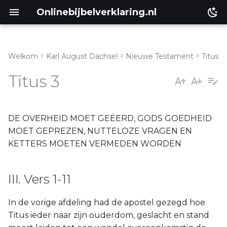
Onlinebijbelverklaring.nl
Welkom
Karl August Dächsel
Nieuwe Testament
Titus
Inleiding
III. Vers 1-11
Titus 3
Genesis
Éxodus
DE OVERHEID MOET GEËERD, GODS GOEDHEID
MOET GEPREZEN, NUTTELOZE VRAGEN EN
Leviticus
KETTERS MOETEN VERMEDEN WORDEN
Numeri
III. Vers 1-11
Ruth
In de vorige afdeling had de apostel gezegd hoe
Titus ieder naar zijn ouderdom, geslacht en stand
Prediker