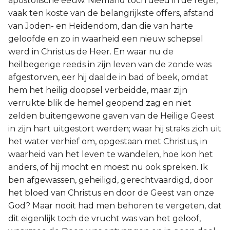
apostolische eeuw. Niemand toch deed in de regel,
vaak ten koste van de belangrijkste offers, afstand
van Joden- en Heidendom, dan die van harte
geloofde en zo in waarheid een nieuw schepsel
werd in Christus de Heer. En waar nu de
heilbegerige reeds in zijn leven van de zonde was
afgestorven, eer hij daalde in bad of beek, omdat
hem het heilig doopsel verbeidde, maar zijn
verrukte blik de hemel geopend zag en niet
zelden buitengewone gaven van de Heilige Geest
in zijn hart uitgestort werden; waar hij straks zich uit
het water verhief om, opgestaan met Christus, in
waarheid van het leven te wandelen, hoe kon het
anders, of hij mocht en moest nu ook spreken. Ik
ben afgewassen, geheiligd, gerechtvaardigd, door
het bloed van Christus en door de Geest van onze
God? Maar nooit had men behoren te vergeten, dat
dit eigenlijk toch de vrucht was van het geloof,