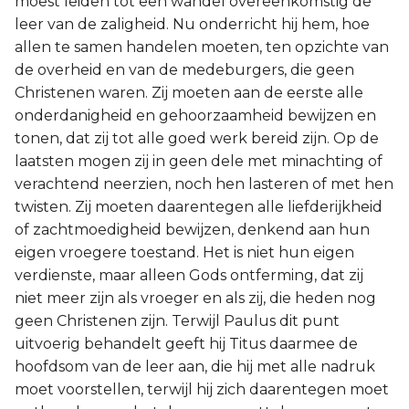
moest leiden tot een wandel overeenkomstig de
leer van de zaligheid. Nu onderricht hij hem, hoe
Joël
allen te samen handelen moeten, ten opzichte van
de overheid en van de medeburgers, die geen
Jona
Christenen waren. Zij moeten aan de eerste alle
onderdanigheid en gehoorzaamheid bewijzen en
Hábakuk
tonen, dat zij tot alle goed werk bereid zijn. Op de
laatsten mogen zij in geen dele met minachting of
verachtend neerzien, noch hen lasteren of met hen
twisten. Zij moeten daarentegen alle liefderijkheid
of zachtmoedigheid bewijzen, denkend aan hun
eigen vroegere toestand. Het is niet hun eigen
verdienste, maar alleen Gods ontferming, dat zij
niet meer zijn als vroeger en als zij, die heden nog
geen Christenen zijn. Terwijl Paulus dit punt
uitvoerig behandelt geeft hij Titus daarmee de
hoofdsom van de leer aan, die hij met alle nadruk
moet voorstellen, terwijl hij zich daarentegen moet