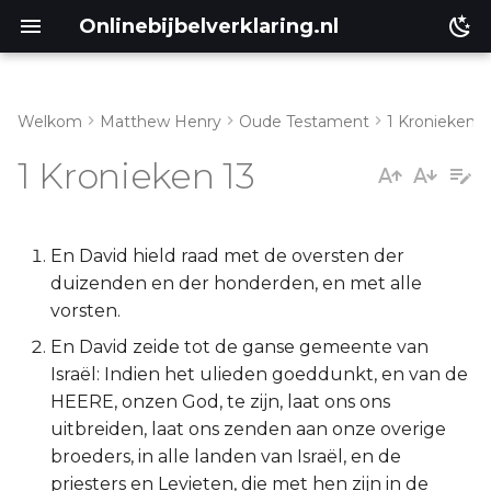
Onlinebijbelverklaring.nl
Welkom
Matthew Henry
Oude Testament
1 Kronieken
Inleiding
Matthéüs
1 Kronieken 13
1 Kronieken 13:1-8
Markus
1 Kronieken 13:9-14
Lukas
En David hield raad met de oversten der
duizenden en der honderden, en met alle
Johannes
vorsten.
En David zeide tot de ganse gemeente van
Handelingen
Israël: Indien het ulieden goeddunkt, en van de
HEERE, onzen God, te zijn, laat ons ons
Romeinen
uitbreiden, laat ons zenden aan onze overige
broeders, in alle landen van Israël, en de
1 Korinthe
priesters en Levieten, die met hen zijn in de