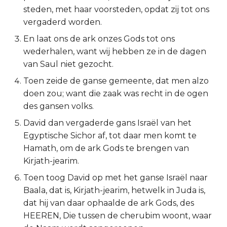
steden, met haar voorsteden, opdat zij tot ons
2 Korinthe
vergaderd worden.
En laat ons de ark onzes Gods tot ons
Galaten
wederhalen, want wij hebben ze in de dagen
van Saul niet gezocht.
Éfeze
Toen zeide de ganse gemeente, dat men alzo
Filipenzen
doen zou; want die zaak was recht in de ogen
des gansen volks.
Kolossenzen
David dan vergaderde gans Israël van het
Egyptische Sichor af, tot daar men komt te
1 Thessalonicenzen
Hamath, om de ark Gods te brengen van
Kirjath-jearim.
2 Thessalonicenzen
Toen toog David op met het ganse Israël naar
1 Timótheüs
Baala, dat is, Kirjath-jearim, hetwelk in Juda is,
dat hij van daar ophaalde de ark Gods, des
2 Timótheüs
HEEREN, Die tussen de cherubim woont, waar