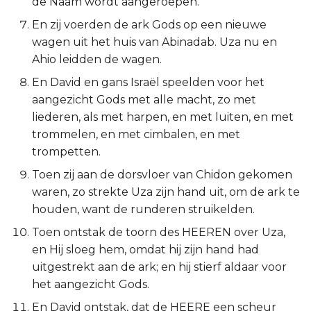
de Naam wordt aangeroepen.
Titus
En zij voerden de ark Gods op een nieuwe
wagen uit het huis van Abinadab. Uza nu en
Filémon
Ahio leidden de wagen.
En David en gans Israël speelden voor het
Hebreeën
aangezicht Gods met alle macht, zo met
liederen, als met harpen, en met luiten, en met
Jakobus
trommelen, en met cimbalen, en met
trompetten.
1 Petrus
Toen zij aan de dorsvloer van Chidon gekomen
2 Petrus
waren, zo strekte Uza zijn hand uit, om de ark te
houden, want de runderen struikelden.
1 Johannes
Toen ontstak de toorn des HEEREN over Uza,
en Hij sloeg hem, omdat hij zijn hand had
2 Johannes
uitgestrekt aan de ark; en hij stierf aldaar voor
het aangezicht Gods.
3 Johannes
En David ontstak, dat de HEERE een scheur