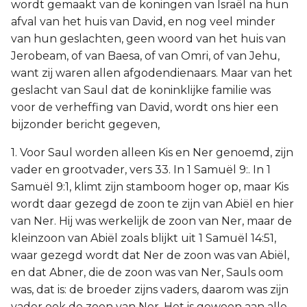
wordt gemaakt van de koningen van Israël na hun
afval van het huis van David, en nog veel minder
van hun geslachten, geen woord van het huis van
Jerobeam, of van Baesa, of van Omri, of van Jehu,
want zij waren allen afgodendienaars. Maar van het
geslacht van Saul dat de koninklijke familie was
voor de verheffing van David, wordt ons hier een
bijzonder bericht gegeven,
1. Voor Saul worden alleen Kis en Ner genoemd, zijn
vader en grootvader, vers 33. In 1 Samuël 9:. In 1
Samuël 9:1, klimt zijn stamboom hoger op, maar Kis
wordt daar gezegd de zoon te zijn van Abiël en hier
van Ner. Hij was werkelijk de zoon van Ner, maar de
kleinzoon van Abiël zoals blijkt uit 1 Samuël 14:51,
waar gezegd wordt dat Ner de zoon was van Abiël,
en dat Abner, die de zoon was van Ner, Sauls oom
was, dat is: de broeder zijns vaders, daarom was zijn
vader ook de zoon van Ner. Het is gewoon aan alle