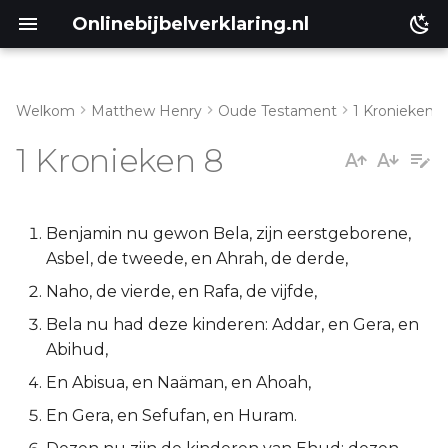
Onlinebijbelverklaring.nl
Welkom
Matthew Henry
Oude Testament
1 Kronieken
Inleiding
Matthéüs
1 Kronieken 8
1 Kronieken 8:1-32
Markus
1 Kronieken 8:33-40
Lukas
Benjamin nu gewon Bela, zijn eerstgeborene,
Asbel, de tweede, en Ahrah, de derde,
Johannes
Naho, de vierde, en Rafa, de vijfde,
Bela nu had deze kinderen: Addar, en Gera, en
Handelingen
Abihud,
Romeinen
En Abisua, en Naäman, en Ahoah,
En Gera, en Sefufan, en Huram.
1 Korinthe