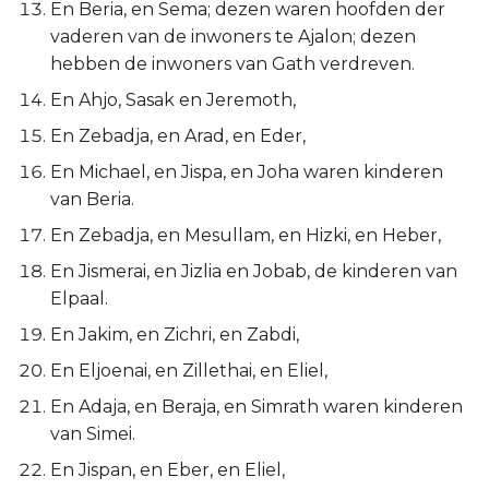
En Beria, en Sema; dezen waren hoofden der
Titus
vaderen van de inwoners te Ajalon; dezen
hebben de inwoners van Gath verdreven.
Filémon
En Ahjo, Sasak en Jeremoth,
Hebreeën
En Zebadja, en Arad, en Eder,
En Michael, en Jispa, en Joha waren kinderen
Jakobus
van Beria.
En Zebadja, en Mesullam, en Hizki, en Heber,
1 Petrus
En Jismerai, en Jizlia en Jobab, de kinderen van
2 Petrus
Elpaal.
En Jakim, en Zichri, en Zabdi,
1 Johannes
En Eljoenai, en Zillethai, en Eliel,
2 Johannes
En Adaja, en Beraja, en Simrath waren kinderen
van Simei.
3 Johannes
En Jispan, en Eber, en Eliel,