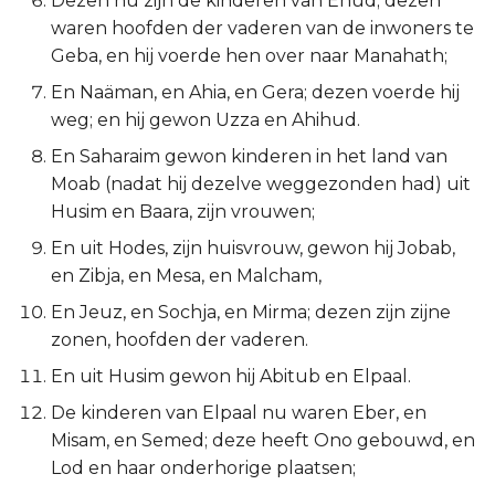
Dezen nu zijn de kinderen van Ehud; dezen
waren hoofden der vaderen van de inwoners te
2 Korinthe
Geba, en hij voerde hen over naar Manahath;
Galaten
En Naäman, en Ahia, en Gera; dezen voerde hij
weg; en hij gewon Uzza en Ahihud.
Éfeze
En Saharaim gewon kinderen in het land van
Moab (nadat hij dezelve weggezonden had) uit
Filipenzen
Husim en Baara, zijn vrouwen;
En uit Hodes, zijn huisvrouw, gewon hij Jobab,
Kolossenzen
en Zibja, en Mesa, en Malcham,
1 Thessalonicenzen
En Jeuz, en Sochja, en Mirma; dezen zijn zijne
zonen, hoofden der vaderen.
2 Thessalonicenzen
En uit Husim gewon hij Abitub en Elpaal.
1 Timótheüs
De kinderen van Elpaal nu waren Eber, en
Misam, en Semed; deze heeft Ono gebouwd, en
2 Timótheüs
Lod en haar onderhorige plaatsen;