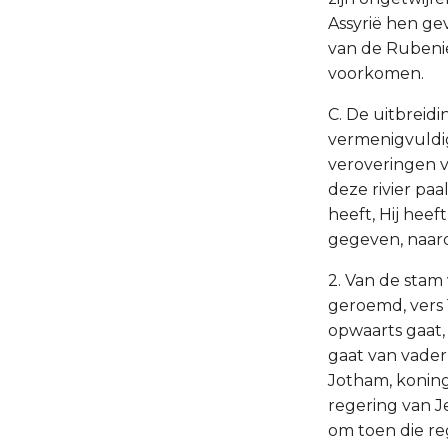
Assyrië hen gev
van de Rubeniet
voorkomen.
C. De uitbreid
vermenigvuldi
veroveringen vo
deze rivier paa
heeft, Hij hee
gegeven, naard
2. Van de stam
geroemd, vers 
opwaarts gaat, v
gaat van vader
Jotham, konin
regering van J
om toen die reg