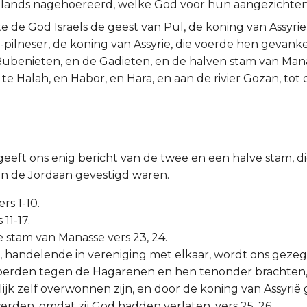
 lands nagehoereerd, welke God voor hun aangezichten
 de God Israëls de geest van Pul, de koning van Assyrië
-pilneser, de koning van Assyrië, die voerde hen gevanke
ubenieten, en de Gadieten, en de halven stam van Manas
te Halah, en Habor, en Hara, en aan de rivier Gozan, tot
geeft ons enig bericht van de twee en een halve stam, d
n de Jordaan gevestigd waren.
rs 1-10.
 11-17.
ve stam van Manasse vers 23, 24.
ie, handelende in vereniging met elkaar, wordt ons gezeg
jg voerden tegen de Hagarenen en hen tenonder brachten, 
elijk zelf overwonnen zijn, en door de koning van Assyrië
den, omdat zij God hadden verlaten, vers 25, 26.