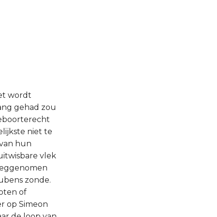
et wordt
rang gehad zou
 geboorterecht
ijkste niet te
 van hun
itwisbare vlek
t weggenomen
Rubens zonde.
oten of
ver op Simeon
aar de loop van