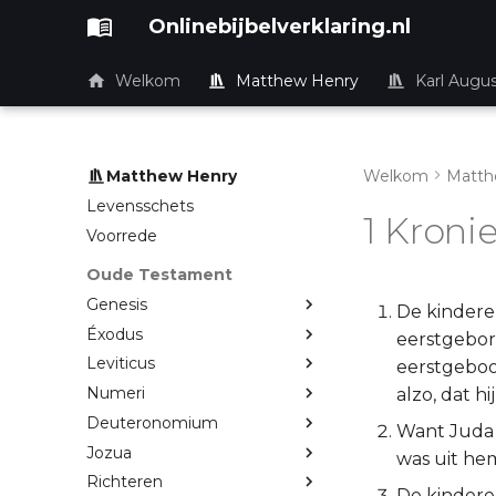
Onlinebijbelverklaring.nl
Welkom
Matthew Henry
Karl Augu
Matthew Henry
Welkom
Matth
Levensschets
1 Kroni
Voorrede
Oude Testament
Genesis
De kindere
Éxodus
eerstgebore
Leviticus
eerstgeboo
Numeri
alzo, dat h
Deuteronomium
Want Juda 
Jozua
was uit he
Richteren
De kindere