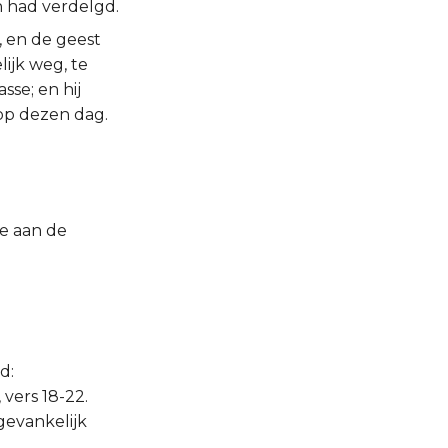
 had verdelgd.
, en de geest
lijk weg, te
se; en hij
 op dezen dag.
ie aan de
d:
vers 18-22.
 gevankelijk