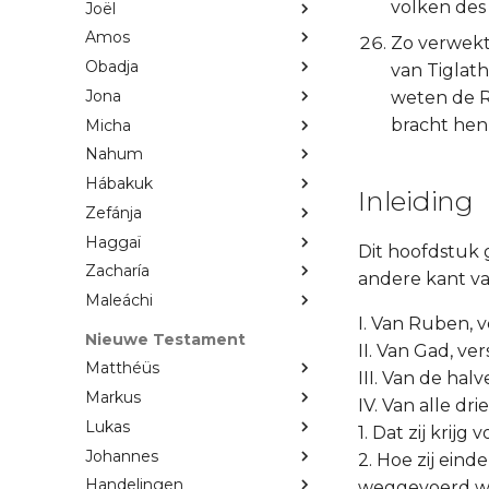
volken des
Joël
Amos
Zo verwekte
Obadja
van Tiglath
Jona
weten de R
bracht hen 
Micha
Nahum
Hábakuk
Inleiding
Zefánja
Haggaï
Dit hoofdstuk 
Zacharía
andere kant va
Maleáchi
I. Van Ruben, ve
Nieuwe Testament
II. Van Gad, vers
Matthéüs
III. Van de hal
Markus
IV. Van alle dr
Lukas
1. Dat zij kri
Johannes
2. Hoe zij eind
Handelingen
weggevoerd wer