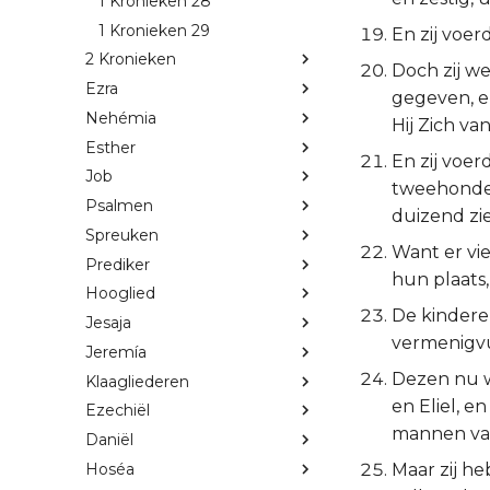
1 Kronieken 28
1 Kronieken 29
En zij voer
2 Kronieken
Doch zij w
Ezra
gegeven, en
Nehémia
Hij Zich va
Esther
En zij voe
Job
tweehonder
Psalmen
duizend zi
Spreuken
Want er vie
Prediker
hun plaats
Hooglied
De kindere
Jesaja
vermenigvu
Jeremía
Dezen nu w
Klaagliederen
en Eliel, e
Ezechiël
mannen van
Daniël
Hoséa
Maar zij h