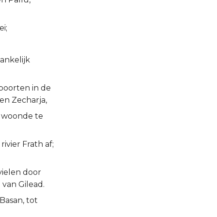
i;
ankelijk
boorten in de
en Zecharja,
e woonde te
ivier Frath af;
vielen door
 van Gilead.
Basan, tot