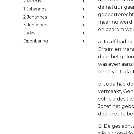
2 Petrus
de natuur gaan
1 Johannes
geboorterecht
2 Johannes
maar nu werd h
3 Johannes
en daarom werd
Judas
Openbaring
a. Jozef had h
Efraïm en Mana
door het geloo
was even aanzi
behalve Juda. 
b. Juda had de
vermaakt, Gene
volheid des tij
Jozef het gebo
deel niet te be
B. De geslachts
zijn ongetwijf