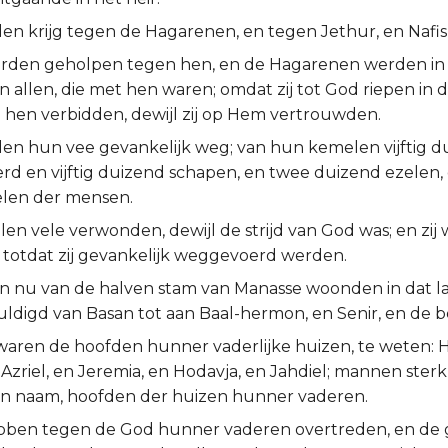
den krijg tegen de Hagarenen, en tegen Jethur, en Nafis
erden geholpen tegen hen, en de Hagarenen werden i
 allen, die met hen waren; omdat zij tot God riepen in de 
n hen verbidden, dewijl zij op Hem vertrouwden.
rden hun vee gevankelijk weg; van hun kemelen vijftig d
d en vijftig duizend schapen, en twee duizend ezelen
elen der mensen.
len vele verwonden, dewijl de strijd van God was; en zij
, totdat zij gevankelijk weggevoerd werden.
n nu van de halven stam van Manasse woonden in dat la
ldigd van Basan tot aan Baal-hermon, en Senir, en de 
aren de hoofden hunner vaderlijke huizen, te weten: Hef
n Azriel, en Jeremia, en Hodavja, en Jahdiel; mannen sterk
 naam, hoofden der huizen hunner vaderen.
ebben tegen de God hunner vaderen overtreden, en de