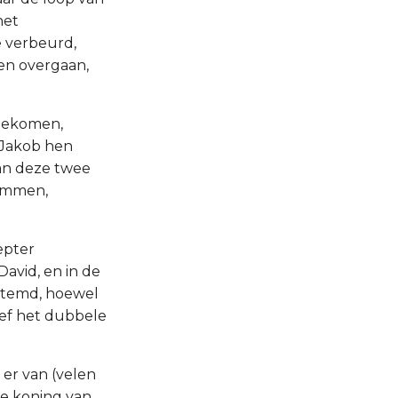
het
 verbeurd,
en overgaan,
tgekomen,
 Jakob hen
van deze twee
tammen,
epter
avid, en in de
bestemd, hoewel
zef het dubbele
 er van (velen
de koning van