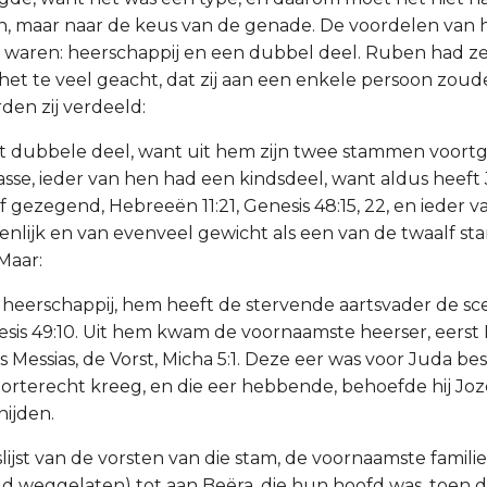
, maar naar de keus van de genade. De voordelen van 
 waren: heerschappij en een dubbel deel. Ruben had ze
et te veel geacht, dat zij aan een enkele persoon zoud
en zij verdeeld:
et dubbele deel, want uit hem zijn twee stammen voor
sse, ieder van hen had een kindsdeel, want aldus heeft
f gezegend, Hebreeën 11:21, Genesis 48:15, 22, en ieder 
enlijk en van evenveel gewicht als een van de twaalf s
Maar:
 heerschappij, hem heeft de stervende aartsvader de sc
sis 49:10. Uit hem kwam de voornaamste heerser, eerst D
ds Messias, de Vorst, Micha 5:1. Deze eer was voor Juda 
orterecht kreeg, en die eer hebbende, behoefde hij Jo
nijden.
lijst van de vorsten van die stam, de voornaamste familie
eld weggelaten) tot aan Beëra, die hun hoofd was, toen 