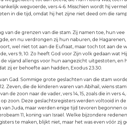
ankelijk wegvoerde, vers 4-6. Misschien wordt hij vermel
en in die tijd, omdat hij het zijne niet deed om die ramp
ing van de grenzen van die stam. Zij namen toe, hun vee
gde, en nu verdrongen zij hun naburen, de Hagarenen,
ort, wel niet tot aan de Eufraat, maar toch tot aan de wo
lde, vers 9, 10. Zo heeft God voor Zijn volk gedaan wat H
ft de vijand allengs voor hun aangezicht uitgestoten, en
at zij er behoefte aan hadden, Exodus 23:30.
 van Gad. Sommige grote geslachten van die stam worde
12. Zeven, die de kinderen waren van Abihail, wiens st
an de zoon naar de vader, vers 14, 15, zoals die in vers 4,
 op zoon. Deze geslachtsregisters werden voltooid in d
g van Juda, maar werden enige tijd tevoren begonnen 
erobeam 11, koning van Israël. Welke bijzondere redene
isters te maken, blijkt niet, maar het was even vóór zij 