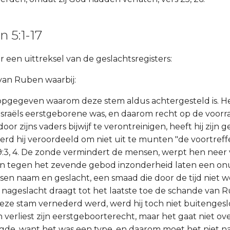
n 5:1-17
 een uittreksel van de geslachtsregisters:
 van Ruben waarbij:
 opgegeven waarom deze stem aldus achtergesteld is. H
 Israëls eerstgeborene was, en daarom recht op de voor
or zijns vaders bijwijf te verontreinigen, heeft hij zijn
rd hij veroordeeld om niet uit te munten "de voortreffel
 49:3, 4. De zonde vermindert de mensen, werpt hen neer
n tegen het zevende gebod inzonderheid laten een onu
sen naam en geslacht, een smaad die door de tijd nie
nageslacht draagt tot het laatste toe de schande van 
ze stam vernederd werd, werd hij toch niet buitengesl
 verliest zijn eerstgeboorterecht, maar het gaat niet o
gde, want het was een type, en daarom moet het niet n