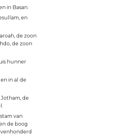
en in Basan.
esullam, en
Jaroah, de zoon
ahdo, de zoon
huis hunner
en in al de
n Jotham, de
l.
 stam van
 en de boog
 zevenhonderd