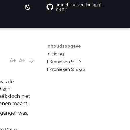
onlinebijbelverklaring.github.io
6
4
Inhoudsopgave
Inleiding
1 Kronieken 5:1-17
1 Kronieken 5:18-26
was de
 zijn
ël; doch niet
ekenen mocht;
rganger was,
n Pallu,