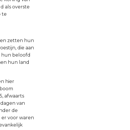
d als overste
 te
 en zetten hun
estijn, die aan
ij hun beloofd
 hen hun land
n hier
amboom
 5, afwaarts
e dagen van
onder de
n er voor waren
gevankelijk