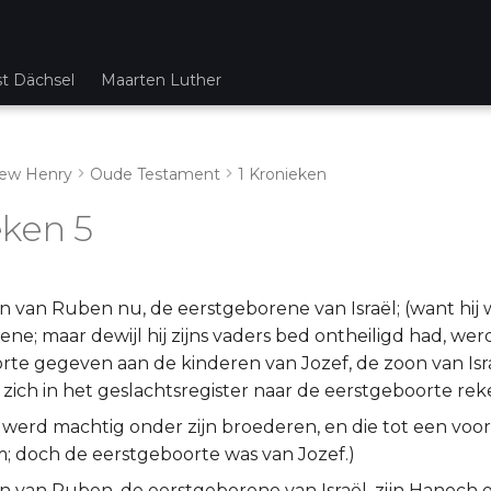
st Dächsel
Maarten Luther
ew Henry
Oude Testament
1 Kronieken
eken 5
n van Ruben nu, de eerstgeborene van Israël; (want hij 
ne; maar dewijl hij zijns vaders bed ontheiligd had, werd
rte gegeven aan de kinderen van Jozef, de zoon van Isra
ij zich in het geslachtsregister naar de eerstgeboorte r
werd machtig onder zijn broederen, en die tot een voo
m; doch de eerstgeboorte was van Jozef.)
n van Ruben, de eerstgeborene van Israël, zijn Hanoch e