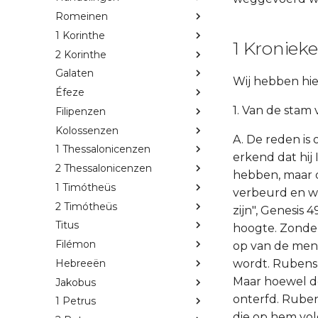
Romeinen
1 Korinthe
1 Kronieke
2 Korinthe
Galaten
Wij hebben hier
Éfeze
1. Van de stam
Filipenzen
Kolossenzen
A. De reden is
1 Thessalonicenzen
erkend dat hij
2 Thessalonicenzen
hebben, maar do
1 Timótheüs
verbeurd en we
2 Timótheüs
zijn", Genesis
Titus
hoogte. Zonde
Filémon
op van de men
Hebreeën
wordt. Rubens 
Maar hoewel de
Jakobus
onterfd. Ruben
1 Petrus
die op hem vol