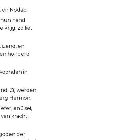
, en Nodab.
n hun hand
krijg, zo liet
uizend, en
, en honderd
 woonden in
nd. Zij werden
berg Hermon.
er, en Jisei,
 van kracht,
 goden der