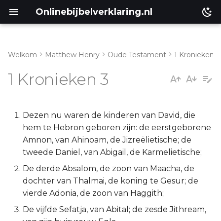
Onlinebijbelverklaring.nl
Welkom
Matthew Henry
Oude Testament
1 Kronieken
Inleiding
Matthéüs
1 Kronieken 3
1 Kronieken 3:1-9
Markus
1 Kronieken 3:10-24
Lukas
Dezen nu waren de kinderen van David, die
hem te Hebron geboren zijn: de eerstgeborene
Johannes
Amnon, van Ahinoam, de Jizreëlietische; de
tweede Daniel, van Abigail, de Karmelietische;
Handelingen
De derde Absalom, de zoon van Maacha, de
dochter van Thalmai, de koning te Gesur; de
Romeinen
vierde Adonia, de zoon van Haggith;
De vijfde Sefatja, van Abital; de zesde Jithream,
1 Korinthe