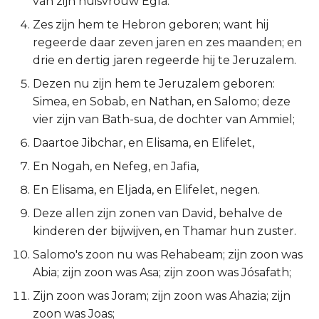
van zijn huisvrouw Egla.
2 Korinthe
Zes zijn hem te Hebron geboren; want hij
regeerde daar zeven jaren en zes maanden; en
Galaten
drie en dertig jaren regeerde hij te Jeruzalem.
Dezen nu zijn hem te Jeruzalem geboren:
Éfeze
Simea, en Sobab, en Nathan, en Salomo; deze
vier zijn van Bath-sua, de dochter van Ammiel;
Filipenzen
Daartoe Jibchar, en Elisama, en Elifelet,
Kolossenzen
En Nogah, en Nefeg, en Jafia,
En Elisama, en Eljada, en Elifelet, negen.
1 Thessalonicenzen
Deze allen zijn zonen van David, behalve de
2 Thessalonicenzen
kinderen der bijwijven, en Thamar hun zuster.
Salomo's zoon nu was Rehabeam; zijn zoon was
1 Timótheüs
Abia; zijn zoon was Asa; zijn zoon was Jósafath;
Zijn zoon was Joram; zijn zoon was Ahazia; zijn
2 Timótheüs
zoon was Joas;