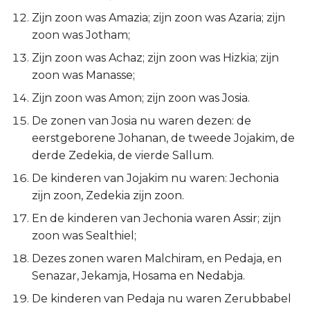
Titus
Zijn zoon was Amazia; zijn zoon was Azaria; zijn
zoon was Jotham;
Filémon
Zijn zoon was Achaz; zijn zoon was Hizkia; zijn
zoon was Manasse;
Hebreeën
Zijn zoon was Amon; zijn zoon was Josia.
Jakobus
De zonen van Josia nu waren dezen: de
eerstgeborene Johanan, de tweede Jojakim, de
1 Petrus
derde Zedekia, de vierde Sallum.
De kinderen van Jojakim nu waren: Jechonia
2 Petrus
zijn zoon, Zedekia zijn zoon.
En de kinderen van Jechonia waren Assir; zijn
1 Johannes
zoon was Sealthiel;
2 Johannes
Dezes zonen waren Malchiram, en Pedaja, en
Senazar, Jekamja, Hosama en Nedabja.
3 Johannes
De kinderen van Pedaja nu waren Zerubbabel