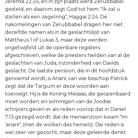
Jeremia 22:24, en in zijn plaats werd Zerubbabel
gesteld, en daarom zegt God tot hem: "Ik zal u
stellen als een zegelring", Haggaï 2:24. De
nakomelingen van Zerubbabel dragen hier niet
dezelfde namen als in de geslachtslijst van
Mattheüs 1 of Lukas 3, maar deze werden
ongetwijfeld uit de openbare registers
afgeschreven, welke de priesters hielden van al de
geslachten van Juda, inzonderheid van Davids
geslacht. De laatste persoon, die in dit hoofdstuk
genoemd wordt, is Anani, van wie bisschop Patrick
zegt dat de Targum er deze woorden aan
toevoegt: Hij is de Koning Messias, die geopenbaard
moet worden; en sommigen van de Joodse
schrijvers geven er als reden voorop dat in Daniel
7:13 gezegd wordt: dat de mensenzoon kwam "im
‘anani", (met de wolken des hemels). Die reden is
wel zeer ver gezocht, maar deze geleerde denkt