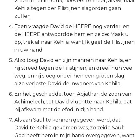
vrezen hier in Juda; hoeveel te meer, als wij naar
Kehila tegen der Filistijnen slagorden gaan
2 Korinthe
zullen.
Galaten
Toen vraagde David de HEERE nog verder; en
de HEERE antwoordde hem en zeide: Maak u
Éfeze
op, trek af naar Kehila; want Ik geef de Filistijnen
in uw hand.
Filipenzen
Alzo toog David en zijn mannen naar Kehila, en
hij streed tegen de Filistijnen, en dreef hun vee
Kolossenzen
weg, en hij sloeg onder hen een groten slag;
alzo verloste David de inwoners van Kehila.
1 Thessalonicenzen
En het geschiedde, toen Abjathar, de zoon van
2 Thessalonicenzen
Achimelech, tot David vluchtte naar Kehila, dat
hij afkwam met de efod in zijn hand.
1 Timótheüs
Als aan Saul te kennen gegeven werd, dat
David te Kehila gekomen was, zo zeide Saul:
2 Timótheüs
God heeft hem in mijn hand overgegeven, want