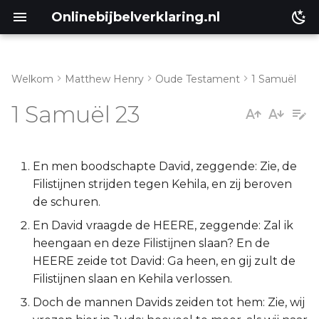
Onlinebijbelverklaring.nl
Welkom
Matthew Henry
Oude Testament
1 Samuël
Inleiding
Matthéüs
1 Samuël 23
1 Samuël 23:1-6
Markus
1 Samuël 23:7-13
Lukas
En men boodschapte David, zeggende: Zie, de
Filistijnen strijden tegen Kehila, en zij beroven
1 Samuël 23:14-18
Johannes
de schuren.
En David vraagde de HEERE, zeggende: Zal ik
1 Samuël 23:19-28
Handelingen
heengaan en deze Filistijnen slaan? En de
HEERE zeide tot David: Ga heen, en gij zult de
Romeinen
Filistijnen slaan en Kehila verlossen.
Doch de mannen Davids zeiden tot hem: Zie, wij
1 Korinthe