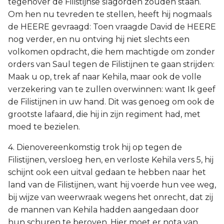
tegenover de Filistijnse slagorden zouden staan.
Om hen nu tevreden te stellen, heeft hij nogmaals
de HEERE gevraagd: Toen vraagde David de HEERE
nog verder, en nu ontving hij niet slechts een
volkomen opdracht, die hem machtigde om zonder
orders van Saul tegen de Filistijnen te gaan strijden:
Maak u op, trek af naar Kehila, maar ook de volle
verzekering van te zullen overwinnen: want Ik geef
de Filistijnen in uw hand. Dit was genoeg om ook de
grootste lafaard, die hij in zijn regiment had, met
moed te bezielen.
4. Dienovereenkomstig trok hij op tegen de
Filistijnen, versloeg hen, en verloste Kehila vers 5, hij
schijnt ook een uitval gedaan te hebben naar het
land van de Filistijnen, want hij voerde hun vee weg,
bij wijze van weerwraak wegens het onrecht, dat zij
de mannen van Kehila hadden aangedaan door
hun schuren te beroven. Hier moet er nota van