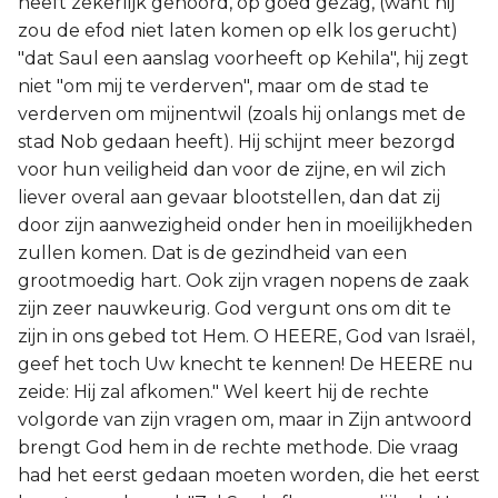
heeft zekerlijk gehoord, op goed gezag, (want hij
zou de efod niet laten komen op elk los gerucht)
"dat Saul een aanslag voorheeft op Kehila", hij zegt
niet "om mij te verderven", maar om de stad te
verderven om mijnentwil (zoals hij onlangs met de
stad Nob gedaan heeft). Hij schijnt meer bezorgd
voor hun veiligheid dan voor de zijne, en wil zich
liever overal aan gevaar blootstellen, dan dat zij
door zijn aanwezigheid onder hen in moeilijkheden
zullen komen. Dat is de gezindheid van een
grootmoedig hart. Ook zijn vragen nopens de zaak
zijn zeer nauwkeurig. God vergunt ons om dit te
zijn in ons gebed tot Hem. O HEERE, God van Israël,
geef het toch Uw knecht te kennen! De HEERE nu
zeide: Hij zal afkomen." Wel keert hij de rechte
volgorde van zijn vragen om, maar in Zijn antwoord
brengt God hem in de rechte methode. Die vraag
had het eerst gedaan moeten worden, die het eerst