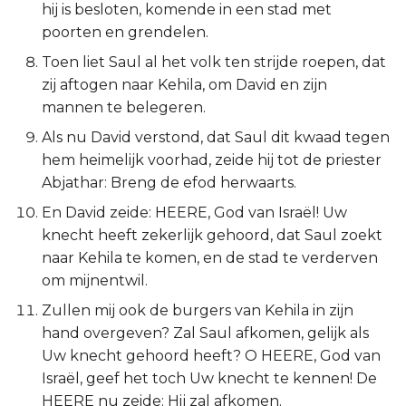
hij is besloten, komende in een stad met
Titus
poorten en grendelen.
Toen liet Saul al het volk ten strijde roepen, dat
Filémon
zij aftogen naar Kehila, om David en zijn
mannen te belegeren.
Hebreeën
Als nu David verstond, dat Saul dit kwaad tegen
Jakobus
hem heimelijk voorhad, zeide hij tot de priester
Abjathar: Breng de efod herwaarts.
1 Petrus
En David zeide: HEERE, God van Israël! Uw
knecht heeft zekerlijk gehoord, dat Saul zoekt
2 Petrus
naar Kehila te komen, en de stad te verderven
om mijnentwil.
1 Johannes
Zullen mij ook de burgers van Kehila in zijn
2 Johannes
hand overgeven? Zal Saul afkomen, gelijk als
Uw knecht gehoord heeft? O HEERE, God van
3 Johannes
Israël, geef het toch Uw knecht te kennen! De
HEERE nu zeide: Hij zal afkomen.