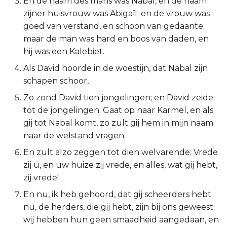
En de naam des mans was Nabal, en de naam
zijner huisvrouw was Abigaïl; en de vrouw was
2 Korinthe
goed van verstand, en schoon van gedaante;
maar de man was hard en boos van daden, en
Galaten
hij was een Kalebiet.
Éfeze
Als David hoorde in de woestijn, dat Nabal zijn
schapen schoor,
Filipenzen
Zo zond David tien jongelingen; en David zeide
tot de jongelingen: Gaat op naar Karmel, en als
Kolossenzen
gij tot Nabal komt, zo zult gij hem in mijn naam
naar de welstand vragen;
1 Thessalonicenzen
En zult alzo zeggen tot dien welvarende: Vrede
2 Thessalonicenzen
zij u, en uw huize zij vrede, en alles, wat gij hebt,
zij vrede!
1 Timótheüs
En nu, ik heb gehoord, dat gij scheerders hebt;
nu, de herders, die gij hebt, zijn bij ons geweest;
2 Timótheüs
wij hebben hun geen smaadheid aangedaan, en