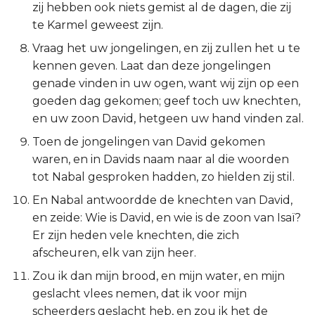
zij hebben ook niets gemist al de dagen, die zij
Titus
te Karmel geweest zijn.
Vraag het uw jongelingen, en zij zullen het u te
Filémon
kennen geven. Laat dan deze jongelingen
genade vinden in uw ogen, want wij zijn op een
Hebreeën
goeden dag gekomen; geef toch uw knechten,
en uw zoon David, hetgeen uw hand vinden zal.
Jakobus
Toen de jongelingen van David gekomen
1 Petrus
waren, en in Davids naam naar al die woorden
tot Nabal gesproken hadden, zo hielden zij stil.
2 Petrus
En Nabal antwoordde de knechten van David,
en zeide: Wie is David, en wie is de zoon van Isaï?
1 Johannes
Er zijn heden vele knechten, die zich
afscheuren, elk van zijn heer.
2 Johannes
Zou ik dan mijn brood, en mijn water, en mijn
3 Johannes
geslacht vlees nemen, dat ik voor mijn
scheerders geslacht heb, en zou ik het de