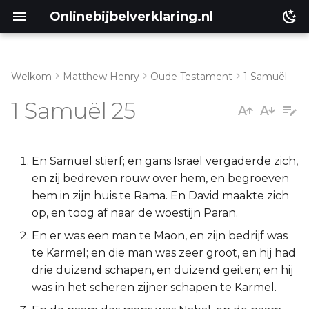
Onlinebijbelverklaring.nl
Welkom
Matthew Henry
Oude Testament
1 Samuël
Inleiding
Matthéüs
1 Samuël 25
1 Samuël 25:1
Markus
1 Samuël 25:2-11
Lukas
En Samuël stierf; en gans Israël vergaderde zich,
en zij bedreven rouw over hem, en begroeven
1 Samuël 25:12-17
Johannes
hem in zijn huis te Rama. En David maakte zich
op, en toog af naar de woestijn Paran.
1 Samuël 25:18-31
Handelingen
En er was een man te Maon, en zijn bedrijf was
te Karmel; en die man was zeer groot, en hij had
1 Samuël 25:32-35
Romeinen
drie duizend schapen, en duizend geiten; en hij
was in het scheren zijner schapen te Karmel.
1 Samuël 25:36-44
1 Korinthe