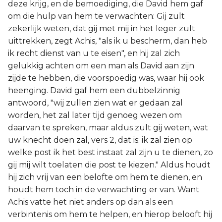
deze krijg, en de bemoediging, die David hem gaf
om die hulp van hem te verwachten: Gij zult
zekerlijk weten, dat gij met mij in het leger zult
uittrekken, zegt Achis, "als ik u bescherm, dan heb
ik recht dienst van u te eisen", en hij zal zich
gelukkig achten om een man als David aan zijn
zijde te hebben, die voorspoedig was, waar hij ook
heenging. David gaf hem een dubbelzinnig
antwoord, "wij zullen zien wat er gedaan zal
worden, het zal later tijd genoeg wezen om
daarvan te spreken, maar aldus zult gij weten, wat
uw knecht doen zal, vers 2, dat is: ik zal zien op
welke post ik het best instaat zal zijn u te dienen, zo
gij mij wilt toelaten die post te kiezen." Aldus houdt
hij zich vrij van een belofte om hem te dienen, en
houdt hem toch in de verwachting er van. Want
Achis vatte het niet anders op dan als een
verbintenis om hem te helpen, en hierop belooft hij