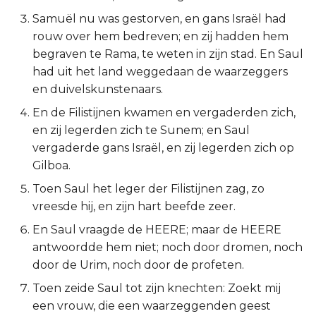
Samuël nu was gestorven, en gans Israël had
2 Korinthe
rouw over hem bedreven; en zij hadden hem
begraven te Rama, te weten in zijn stad. En Saul
Galaten
had uit het land weggedaan de waarzeggers
en duivelskunstenaars.
Éfeze
En de Filistijnen kwamen en vergaderden zich,
Filipenzen
en zij legerden zich te Sunem; en Saul
vergaderde gans Israël, en zij legerden zich op
Kolossenzen
Gilboa.
Toen Saul het leger der Filistijnen zag, zo
1 Thessalonicenzen
vreesde hij, en zijn hart beefde zeer.
2 Thessalonicenzen
En Saul vraagde de HEERE; maar de HEERE
antwoordde hem niet; noch door dromen, noch
1 Timótheüs
door de Urim, noch door de profeten.
Toen zeide Saul tot zijn knechten: Zoekt mij
2 Timótheüs
een vrouw, die een waarzeggenden geest