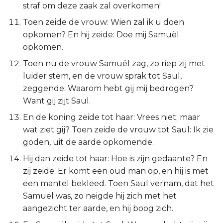
straf om deze zaak zal overkomen!
Judas
Toen zeide de vrouw: Wien zal ik u doen
Openbaring
opkomen? En hij zeide: Doe mij Samuël
opkomen.
Toen nu de vrouw Samuël zag, zo riep zij met
luider stem, en de vrouw sprak tot Saul,
zeggende: Waarom hebt gij mij bedrogen?
Want gij zijt Saul.
En de koning zeide tot haar: Vrees niet; maar
wat ziet gij? Toen zeide de vrouw tot Saul: Ik zie
goden, uit de aarde opkomende.
Hij dan zeide tot haar: Hoe is zijn gedaante? En
zij zeide: Er komt een oud man op, en hij is met
een mantel bekleed. Toen Saul vernam, dat het
Samuël was, zo neigde hij zich met het
aangezicht ter aarde, en hij boog zich.