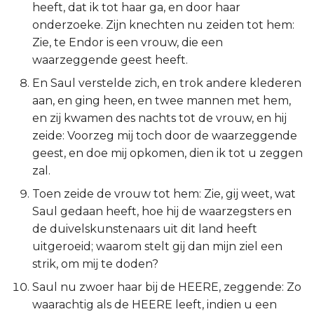
heeft, dat ik tot haar ga, en door haar
Titus
onderzoeke. Zijn knechten nu zeiden tot hem:
Zie, te Endor is een vrouw, die een
Filémon
waarzeggende geest heeft.
En Saul verstelde zich, en trok andere klederen
Hebreeën
aan, en ging heen, en twee mannen met hem,
en zij kwamen des nachts tot de vrouw, en hij
Jakobus
zeide: Voorzeg mij toch door de waarzeggende
geest, en doe mij opkomen, dien ik tot u zeggen
1 Petrus
zal.
2 Petrus
Toen zeide de vrouw tot hem: Zie, gij weet, wat
Saul gedaan heeft, hoe hij de waarzegsters en
1 Johannes
de duivelskunstenaars uit dit land heeft
uitgeroeid; waarom stelt gij dan mijn ziel een
2 Johannes
strik, om mij te doden?
Saul nu zwoer haar bij de HEERE, zeggende: Zo
3 Johannes
waarachtig als de HEERE leeft, indien u een