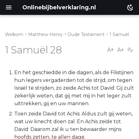
Onlinebijbelverklaring.nl
Welkom
Matthew Henry
Oude Testament
1 Samuël
Inleiding
Matthéüs
1 Samuël 28
1 Samuël 28:1-6
Markus
1 Samuël 28:7-14
Lukas
En het geschiedde in die dagen, als de Filistijnen
hun legers vergaderden tot de strijd, om tegen
1 Samuël 28:15-19
Johannes
Israël te strijden, zo zeide Achis tot David: Gij zult
zekerlijk weten, dat gij met mij in het leger zult
1 Samuël 28:20-25
Handelingen
uittrekken, gij en uw mannen.
Toen zeide David tot Achis: Aldus zult gij weten,
Romeinen
wat uw knecht doen zal. En Achis zeide tot
David: Daarom zal ik u ten bewaarder mijns
1 Korinthe
hoofds zetten, te allen dage.