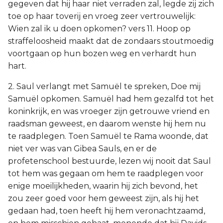
gegeven dat hij haar niet verraden zal, legde zij zich
toe op haar toverij en vroeg zeer vertrouwelijk:
Wien zal ik u doen opkomen? vers 11. Hoop op
straffeloosheid maakt dat de zondaars stoutmoedig
voortgaan op hun bozen weg en verhardt hun
hart.
2. Saul verlangt met Samuël te spreken, Doe mij
Samuël opkomen. Samuël had hem gezalfd tot het
koninkrijk, en was vroeger zijn getrouwe vriend en
raadsman geweest, en daarom wenste hij hem nu
te raadplegen. Toen Samuël te Rama woonde, dat
niet ver was van Gibea Sauls, en er de
profetenschool bestuurde, lezen wij nooit dat Saul
tot hem was gegaan om hem te raadplegen voor
enige moeilijkheden, waarin hij zich bevond, het
zou zeer goed voor hem geweest zijn, als hij het
gedaan had, toen heeft hij hem veronachtzaamd,