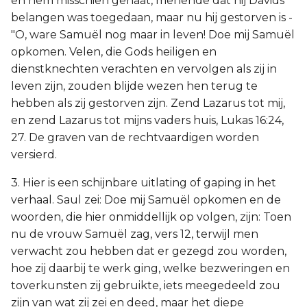
en hem misschien gehaat, menende dat hij Davids
belangen was toegedaan, maar nu hij gestorven is -
"O, ware Samuël nog maar in leven! Doe mij Samuël
opkomen. Velen, die Gods heiligen en
dienstknechten verachten en vervolgen als zij in
leven zijn, zouden blijde wezen hen terug te
hebben als zij gestorven zijn. Zend Lazarus tot mij,
en zend Lazarus tot mijns vaders huis, Lukas 16:24,
27. De graven van de rechtvaardigen worden
versierd.
3. Hier is een schijnbare uitlating of gaping in het
verhaal. Saul zei: Doe mij Samuël opkomen en de
woorden, die hier onmiddellijk op volgen, zijn: Toen
nu de vrouw Samuël zag, vers 12, terwijl men
verwacht zou hebben dat er gezegd zou worden,
hoe zij daarbij te werk ging, welke bezweringen en
toverkunsten zij gebruikte, iets meegedeeld zou
zijn van wat zij zei en deed, maar het diepe