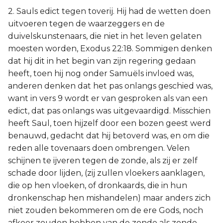
2. Sauls edict tegen toverij. Hij had de wetten doen
uitvoeren tegen de waarzeggers en de
duivelskunstenaars, die niet in het leven gelaten
moesten worden, Exodus 22:18. Sommigen denken
dat hij dit in het begin van zijn regering gedaan
heeft, toen hij nog onder Samuëls invloed was,
anderen denken dat het pas onlangs geschied was,
want in vers 9 wordt er van gesproken als van een
edict, dat pas onlangs was uitgevaardigd. Misschien
heeft Saul, toen hijzelf door een bozen geest werd
benauwd, gedacht dat hij betoverd was, en om die
reden alle tovenaars doen ombrengen. Velen
schijnen te ijveren tegen de zonde, als zij er zelf
schade door lijden, (zij zullen vloekers aanklagen,
die op hen vloeken, of dronkaards, die in hun
dronkenschap hen mishandelen) maar anders zich
niet zouden bekommeren om de ere Gods, noch
afkeer zouden hebben van de zonde als zonde.