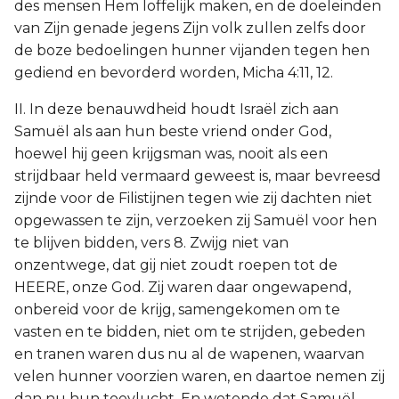
des mensen Hem loffelijk maken, en de doeleinden
van Zijn genade jegens Zijn volk zullen zelfs door
de boze bedoelingen hunner vijanden tegen hen
gediend en bevorderd worden, Micha 4:11, 12.
II. In deze benauwdheid houdt Israël zich aan
Samuël als aan hun beste vriend onder God,
hoewel hij geen krijgsman was, nooit als een
strijdbaar held vermaard geweest is, maar bevreesd
zijnde voor de Filistijnen tegen wie zij dachten niet
opgewassen te zijn, verzoeken zij Samuël voor hen
te blijven bidden, vers 8. Zwijg niet van
onzentwege, dat gij niet zoudt roepen tot de
HEERE, onze God. Zij waren daar ongewapend,
onbereid voor de krijg, samengekomen om te
vasten en te bidden, niet om te strijden, gebeden
en tranen waren dus nu al de wapenen, waarvan
velen hunner voorzien waren, en daartoe nemen zij
dan nu hun toevlucht. En wetende dat Samuël