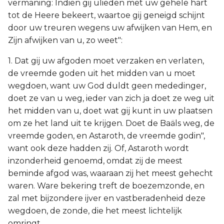
vermaning: Indien gij ulieden met uw gehele hart
tot de Heere bekeert, waartoe gij geneigd schijnt
door uw treuren wegens uw afwijken van Hem, en
Zijn afwijken van u, zo weet":
1. Dat gij uw afgoden moet verzaken en verlaten,
de vreemde goden uit het midden van u moet
wegdoen, want uw God duldt geen mededinger,
doet ze van u weg, ieder van zich ja doet ze weg uit
het midden van u, doet wat gij kunt in uw plaatsen
om ze het land uit te krijgen. Doet de Baäls weg, de
vreemde goden, en Astaroth, de vreemde godin",
want ook deze hadden zij. Of, Astaroth wordt
inzonderheid genoemd, omdat zij de meest
beminde afgod was, waaraan zij het meest gehecht
waren. Ware bekering treft de boezemzonde, en
zal met bijzondere ijver en vastberadenheid deze
wegdoen, de zonde, die het meest lichtelijk
omringt.