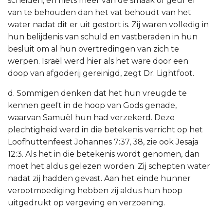
scheiden, en niets meer van de smaak of geur er
van te behouden dan het vat behoudt van het
water nadat dit er uit gestort is. Zij waren volledig in
hun belijdenis van schuld en vastberaden in hun
besluit om al hun overtredingen van zich te
werpen. Israël werd hier als het ware door een
doop van afgoderij gereinigd, zegt Dr. Lightfoot.
d. Sommigen denken dat het hun vreugde te
kennen geeft in de hoop van Gods genade,
waarvan Samuël hun had verzekerd. Deze
plechtigheid werd in die betekenis verricht op het
Loofhuttenfeest Johannes 7:37, 38, zie ook Jesaja
12:3. Als het in die betekenis wordt genomen, dan
moet het aldus gelezen worden: Zij schepten water
nadat zij hadden gevast. Aan het einde hunner
verootmoediging hebben zij aldus hun hoop
uitgedrukt op vergeving en verzoening.