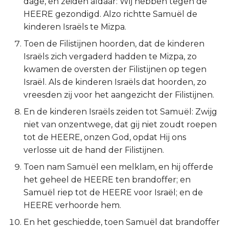
dage, en zeiden aldaar: Wij hebben tegen de
Titus
HEERE gezondigd. Alzo richtte Samuël de
kinderen Israëls te Mizpa.
Filémon
Toen de Filistijnen hoorden, dat de kinderen
Israëls zich vergaderd hadden te Mizpa, zo
Hebreeën
kwamen de oversten der Filistijnen op tegen
Israël. Als de kinderen Israëls dat hoorden, zo
Jakobus
vreesden zij voor het aangezicht der Filistijnen.
En de kinderen Israëls zeiden tot Samuël: Zwijg
1 Petrus
niet van onzentwege, dat gij niet zoudt roepen
2 Petrus
tot de HEERE, onzen God, opdat Hij ons
verlosse uit de hand der Filistijnen.
1 Johannes
Toen nam Samuël een melklam, en hij offerde
het geheel de HEERE ten brandoffer; en
2 Johannes
Samuël riep tot de HEERE voor Israël; en de
HEERE verhoorde hem.
3 Johannes
En het geschiedde, toen Samuël dat brandoffer