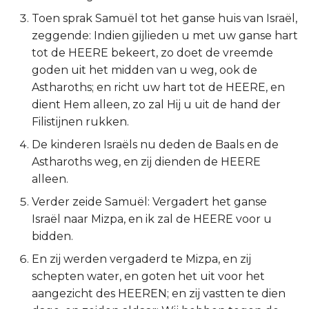
Toen sprak Samuël tot het ganse huis van Israël,
2 Korinthe
zeggende: Indien gijlieden u met uw ganse hart
tot de HEERE bekeert, zo doet de vreemde
Galaten
goden uit het midden van u weg, ook de
Astharoths; en richt uw hart tot de HEERE, en
Éfeze
dient Hem alleen, zo zal Hij u uit de hand der
Filistijnen rukken.
Filipenzen
De kinderen Israëls nu deden de Baals en de
Kolossenzen
Astharoths weg, en zij dienden de HEERE
alleen.
1 Thessalonicenzen
Verder zeide Samuël: Vergadert het ganse
Israël naar Mizpa, en ik zal de HEERE voor u
2 Thessalonicenzen
bidden.
1 Timótheüs
En zij werden vergaderd te Mizpa, en zij
schepten water, en goten het uit voor het
2 Timótheüs
aangezicht des HEEREN; en zij vastten te dien