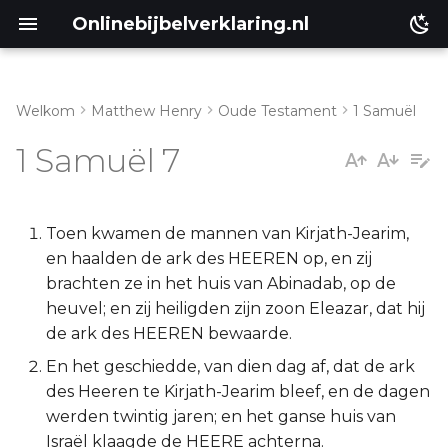
Onlinebijbelverklaring.nl
Welkom
Matthew Henry
Oude Testament
1 Samuël
Inleiding
Matthéüs
1 Samuël 7
1 Samuël 7:1-2
Markus
1 Samuël 7:3-6
Lukas
Toen kwamen de mannen van Kirjath-Jearim,
en haalden de ark des HEEREN op, en zij
1 Samuël 7:7-12
Johannes
brachten ze in het huis van Abinadab, op de
heuvel; en zij heiligden zijn zoon Eleazar, dat hij
1 Samuël 7:13-17
Handelingen
de ark des HEEREN bewaarde.
En het geschiedde, van dien dag af, dat de ark
Romeinen
des Heeren te Kirjath-Jearim bleef, en de dagen
werden twintig jaren; en het ganse huis van
1 Korinthe
Israël klaagde de HEERE achterna.