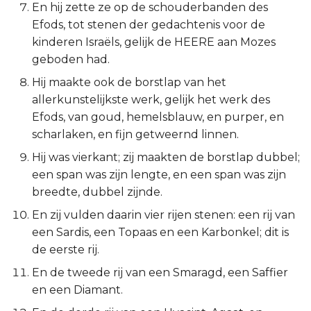
En hij zette ze op de schouderbanden des
Titus
Efods, tot stenen der gedachtenis voor de
kinderen Israëls, gelijk de HEERE aan Mozes
Filémon
geboden had.
Hij maakte ook de borstlap van het
Hebreeën
allerkunstelijkste werk, gelijk het werk des
Efods, van goud, hemelsblauw, en purper, en
Jakobus
scharlaken, en fijn getweernd linnen.
1 Petrus
Hij was vierkant; zij maakten de borstlap dubbel;
een span was zijn lengte, en een span was zijn
2 Petrus
breedte, dubbel zijnde.
En zij vulden daarin vier rijen stenen: een rij van
1 Johannes
een Sardis, een Topaas en een Karbonkel; dit is
de eerste rij.
2 Johannes
En de tweede rij van een Smaragd, een Saffier
3 Johannes
en een Diamant.