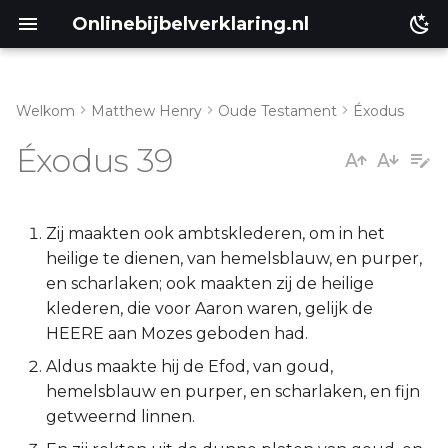
Onlinebijbelverklaring.nl
Welkom
Matthew Henry
Oude Testament
Éxodus
Inleiding
Matthéüs
Éxodus 39
Exodus 39:1-31
Markus
Exodus 39:32-43
Lukas
Zij maakten ook ambtsklederen, om in het
heilige te dienen, van hemelsblauw, en purper,
Johannes
en scharlaken; ook maakten zij de heilige
klederen, die voor Aaron waren, gelijk de
Handelingen
HEERE aan Mozes geboden had.
Aldus maakte hij de Efod, van goud,
Romeinen
hemelsblauw en purper, en scharlaken, en fijn
getweernd linnen.
1 Korinthe