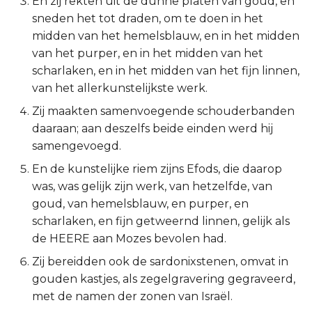
En zij rekten uit de dunne platen van goud, en
sneden het tot draden, om te doen in het
2 Korinthe
midden van het hemelsblauw, en in het midden
van het purper, en in het midden van het
Galaten
scharlaken, en in het midden van het fijn linnen,
van het allerkunstelijkste werk.
Éfeze
Zij maakten samenvoegende schouderbanden
Filipenzen
daaraan; aan deszelfs beide einden werd hij
samengevoegd.
Kolossenzen
En de kunstelijke riem zijns Efods, die daarop
was, was gelijk zijn werk, van hetzelfde, van
1 Thessalonicenzen
goud, van hemelsblauw, en purper, en
scharlaken, en fijn getweernd linnen, gelijk als
2 Thessalonicenzen
de HEERE aan Mozes bevolen had.
1 Timótheüs
Zij bereidden ook de sardonixstenen, omvat in
gouden kastjes, als zegelgravering gegraveerd,
2 Timótheüs
met de namen der zonen van Israël.