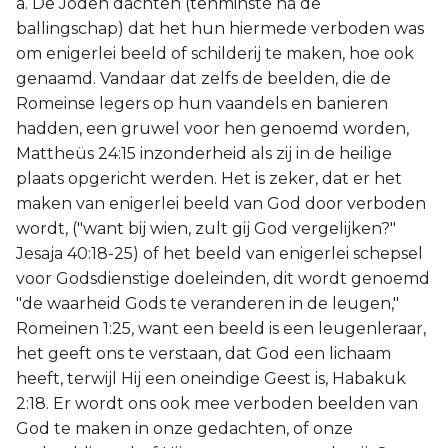
a. De Joden dachten (tenminste na de
ballingschap) dat het hun hiermede verboden was
om enigerlei beeld of schilderij te maken, hoe ook
genaamd. Vandaar dat zelfs de beelden, die de
Romeinse legers op hun vaandels en banieren
hadden, een gruwel voor hen genoemd worden,
Mattheüs 24:15 inzonderheid als zij in de heilige
plaats opgericht werden. Het is zeker, dat er het
maken van enigerlei beeld van God door verboden
wordt, ("want bij wien, zult gij God vergelijken?"
Jesaja 40:18-25) of het beeld van enigerlei schepsel
voor Godsdienstige doeleinden, dit wordt genoemd
"de waarheid Gods te veranderen in de leugen,"
Romeinen 1:25, want een beeld is een leugenleraar,
het geeft ons te verstaan, dat God een lichaam
heeft, terwijl Hij een oneindige Geest is, Habakuk
2:18. Er wordt ons ook mee verboden beelden van
God te maken in onze gedachten, of onze