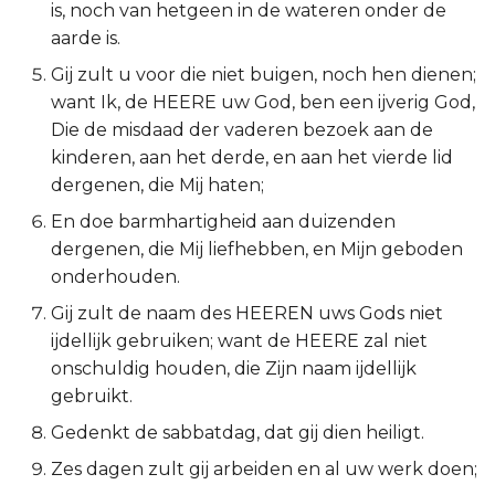
is, noch van hetgeen in de wateren onder de
2 Korinthe
aarde is.
Gij zult u voor die niet buigen, noch hen dienen;
Galaten
want Ik, de HEERE uw God, ben een ijverig God,
Die de misdaad der vaderen bezoek aan de
Éfeze
kinderen, aan het derde, en aan het vierde lid
dergenen, die Mij haten;
Filipenzen
En doe barmhartigheid aan duizenden
dergenen, die Mij liefhebben, en Mijn geboden
Kolossenzen
onderhouden.
1 Thessalonicenzen
Gij zult de naam des HEEREN uws Gods niet
ijdellijk gebruiken; want de HEERE zal niet
2 Thessalonicenzen
onschuldig houden, die Zijn naam ijdellijk
gebruikt.
1 Timótheüs
Gedenkt de sabbatdag, dat gij dien heiligt.
2 Timótheüs
Zes dagen zult gij arbeiden en al uw werk doen;