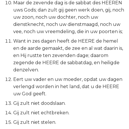
Maar de zevende dag is de sabbat des HEEREN
Titus
uws Gods; dan zult gij geen werk doen, gij, noch
uw zoon, noch uw dochter, noch uw
Filémon
dienstknecht, noch uw dienstmaagd, noch uw
vee, noch uw vreemdeling, die in uw poorten is;
Hebreeën
Want in zes dagen heeft de HEERE de hemel
en de aarde gemaakt, de zee en al wat daarin is,
Jakobus
en Hij rustte ten zevenden dage; daarom
zegende de HEERE de sabbatdag, en heiligde
1 Petrus
denzelven.
2 Petrus
Eert uw vader en uw moeder, opdat uw dagen
verlengd worden in het land, dat u de HEERE
1 Johannes
uw God geeft.
Gij zult niet doodslaan.
2 Johannes
Gij zult niet echtbreken.
3 Johannes
Gij zult niet stelen.