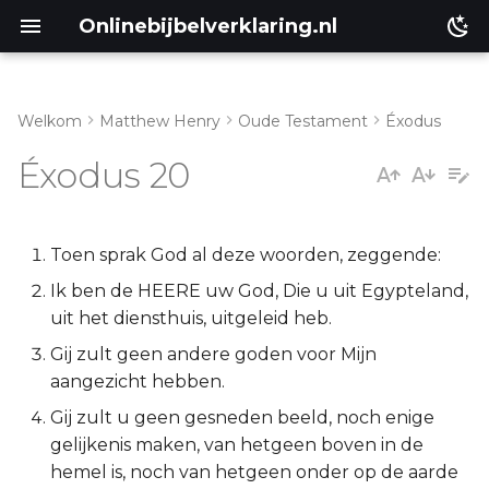
Onlinebijbelverklaring.nl
Welkom
Matthew Henry
Oude Testament
Éxodus
Inleiding
Matthéüs
Éxodus 20
Exodus 20:1-11
Markus
Exodus 20:12-17
Lukas
Toen sprak God al deze woorden, zeggende:
Ik ben de HEERE uw God, Die u uit Egypteland,
Exodus 20:18-21
Johannes
uit het diensthuis, uitgeleid heb.
Gij zult geen andere goden voor Mijn
Exodus 20:22-26
Handelingen
aangezicht hebben.
Romeinen
Gij zult u geen gesneden beeld, noch enige
gelijkenis maken, van hetgeen boven in de
1 Korinthe
hemel is, noch van hetgeen onder op de aarde