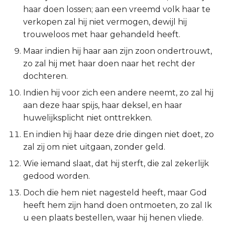
haar doen lossen; aan een vreemd volk haar te
Titus
verkopen zal hij niet vermogen, dewijl hij
trouweloos met haar gehandeld heeft.
Filémon
Maar indien hij haar aan zijn zoon ondertrouwt,
Hebreeën
zo zal hij met haar doen naar het recht der
dochteren.
Jakobus
Indien hij voor zich een andere neemt, zo zal hij
aan deze haar spijs, haar deksel, en haar
1 Petrus
huwelijksplicht niet onttrekken.
En indien hij haar deze drie dingen niet doet, zo
2 Petrus
zal zij om niet uitgaan, zonder geld.
1 Johannes
Wie iemand slaat, dat hij sterft, die zal zekerlijk
gedood worden.
2 Johannes
Doch die hem niet nagesteld heeft, maar God
heeft hem zijn hand doen ontmoeten, zo zal Ik
3 Johannes
u een plaats bestellen, waar hij henen vliede.