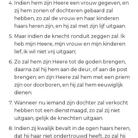
Indien hem zijn Heere een vrouw gegeven, en
2 Korinthe
zij hem zonen of dochteren gebaard zal
hebben, zo zal de vrouw en haar kinderen
Galaten
haars heren zijn, en hij zal met zijn lijf uitgaan.
Maar indien de knecht ronduit zeggen zal: Ik
Éfeze
heb mijn Heere, mijn vrouw en mijn kinderen
lief, ik wil niet vrij uitgaan;
Filipenzen
Zo zal hem zijn Heere tot de goden brengen,
daarna zal hij hem aan de deur, of aan de post
Kolossenzen
brengen; en zijn Heere zal hem met een priem
1 Thessalonicenzen
zijn oor doorboren, en hij zal hem eeuwiglijk
dienen.
2 Thessalonicenzen
Wanneer nu iemand zijn dochter zal verkocht
hebben tot een dienstmaagd, zo zal zij niet
1 Timótheüs
uitgaan, gelijk de knechten uitgaan.
Indien zij kwalijk bevalt in de ogen haars heren,
2 Timótheüs
dat hij haar niet ondertrouwd heeft, zo zal hij