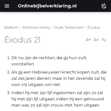
Onlinebijbelverklaring.nl
Welkom
Matthew Henry
Oude Testament
Éxodus
Inleiding
Matthéüs
Éxodus 21
Exodus 21:1-11
Markus
Exodus 21:12-21
Lukas
Dit nu zijn de rechten, die gij hun zult
voorstellen.
Exodus 21:22-36
Johannes
Als gij een Hebreeuwsen knecht kopen zult, die
zal zes jaren dienen; maar in het zevende zal hij
Handelingen
voor vrij uitgaan, om niet.
Indien hij met zijn lijf ingekomen zal zijn, zo zal
Romeinen
hij met zijn lijf uitgaan; indien hij een getrouwd
man was, zo zal zijn vrouw met hem uitgaan.
1 Korinthe