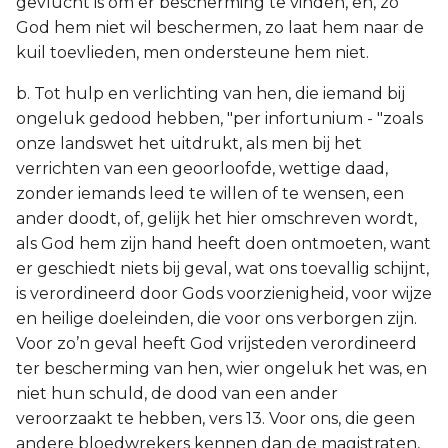
gevlucht is om er bescherming te vinden, en, zo
God hem niet wil beschermen, zo laat hem naar de
kuil toevlieden, men ondersteune hem niet.
b. Tot hulp en verlichting van hen, die iemand bij
ongeluk gedood hebben, "per infortunium - "zoals
onze landswet het uitdrukt, als men bij het
verrichten van een geoorloofde, wettige daad,
zonder iemands leed te willen of te wensen, een
ander doodt, of, gelijk het hier omschreven wordt,
als God hem zijn hand heeft doen ontmoeten, want
er geschiedt niets bij geval, wat ons toevallig schijnt,
is verordineerd door Gods voorzienigheid, voor wijze
en heilige doeleinden, die voor ons verborgen zijn.
Voor zo’n geval heeft God vrijsteden verordineerd
ter bescherming van hen, wier ongeluk het was, en
niet hun schuld, de dood van een ander
veroorzaakt te hebben, vers 13. Voor ons, die geen
andere bloedwrekers kennen dan de magistraten,