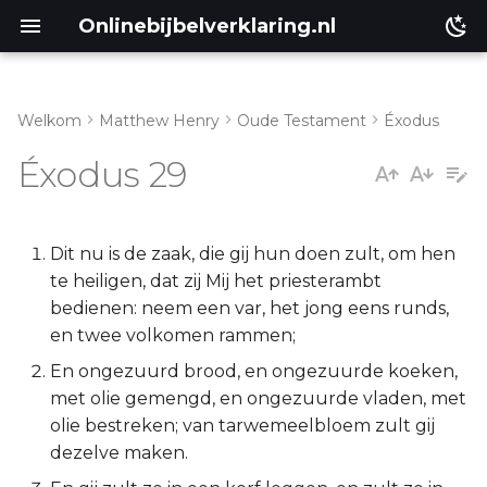
Onlinebijbelverklaring.nl
Welkom
Matthew Henry
Oude Testament
Éxodus
Inleiding
Matthéüs
Éxodus 29
Exodus 29:1-37
Markus
Exodus 29:38-46
Lukas
Dit nu is de zaak, die gij hun doen zult, om hen
te heiligen, dat zij Mij het priesterambt
Johannes
bedienen: neem een var, het jong eens runds,
en twee volkomen rammen;
Handelingen
En ongezuurd brood, en ongezuurde koeken,
met olie gemengd, en ongezuurde vladen, met
Romeinen
olie bestreken; van tarwemeelbloem zult gij
dezelve maken.
1 Korinthe