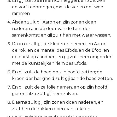
En gij zult ze in een korf leggen, en zult ze in
de korf toebrengen, met de var en de twee
2 Korinthe
rammen.
Galaten
Alsdan zult gij Aaron en zijn zonen doen
naderen aan de deur van de tent der
Éfeze
samenkomst; en gij zult hen met water wassen.
Daarna zult gij de klederen nemen, en Aaron
Filipenzen
de rok, en de mantel des Efods, en de Efod, en
de borstlap aandoen; en gij zult hem omgorden
Kolossenzen
met de kunstelijken riem des Efods.
1 Thessalonicenzen
En gij zult de hoed op zijn hoofd zetten; de
kroon der heiligheid zult gij aan de hoed zetten.
2 Thessalonicenzen
En gij zult de zalfolie nemen, en op zijn hoofd
gieten; alzo zult gij hem zalven.
1 Timótheüs
Daarna zult gij zijn zonen doen naderen, en
zult hen de rokken doen aantrekken.
2 Timótheüs