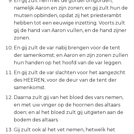
En gij zult hen met de gordel omgorden,
Titus
namelijk Aaron en zijn zonen; en gij zult hun de
mutsen opbinden, opdat zij het priesterambt
Filémon
hebben tot een eeuwige inzetting. Voorts zult
gij de hand van Aaron vullen, en de hand zijner
Hebreeën
zonen.
En gij zult de var nabij brengen voor de tent
Jakobus
der samenkomst; en Aaron en zijn zonen zullen
hun handen op het hoofd van de var leggen.
1 Petrus
En gij zult de var slachten voor het aangezicht
des HEEREN, voor de deur van de tent der
2 Petrus
samenkomst.
1 Johannes
Daarna zult gij van het bloed des vars nemen,
en met uw vinger op de hoornen des altaars
2 Johannes
doen; en al het bloed zult gij uitgieten aan de
bodem des altaars.
3 Johannes
Gij zult ook al het vet nemen, hetwelk het