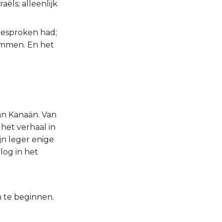
ëls; alleenlijk
 gesproken had;
tammen. En het
an Kanaän. Van
het verhaal in
jn leger enige
log in het
 te beginnen.