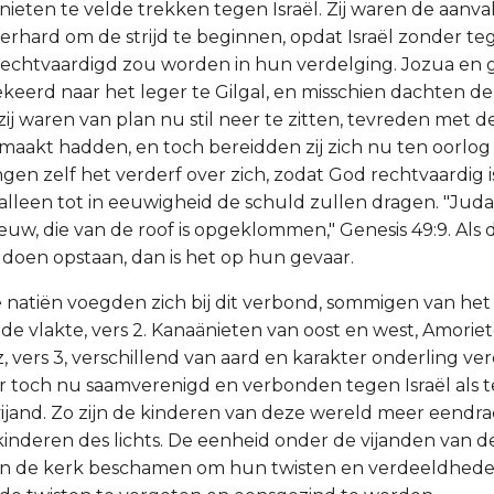
nieten te velde trekken tegen Israël. Zij waren de aanva
erhard om de strijd te beginnen, opdat Israël zonder te
chtvaardigd zou worden in hun verdelging. Jozua en g
eerd naar het leger te Gilgal, en misschien dachten d
 zij waren van plan nu stil neer te zitten, tevreden met 
gemaakt hadden, en toch bereidden zij zich nu ten oorlog
n zelf het verderf over zich, zodat God rechtvaardig is 
 alleen tot in eeuwigheid de schuld zullen dragen. "Juda
eeuw, die van de roof is opgeklommen," Genesis 49:9. Als
oen opstaan, dan is het op hun gevaar.
e natiën voegden zich bij dit verbond, sommigen van he
e vlakte, vers 2. Kanaänieten van oost en west, Amoriet
, vers 3, verschillend van aard en karakter onderling ver
 toch nu saamverenigd en verbonden tegen Israël als 
ijand. Zo zijn de kinderen van deze wereld meer eendrac
 kinderen des lichts. De eenheid onder de vijanden van 
an de kerk beschamen om hun twisten en verdeeldhede