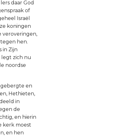
llers daar God
genspraak of
eheel Israël
eze koningen
de veroveringen,
 tegen hen.
in Zijn
 legt zich nu
 de noordse
t gebergte en
en, Hethieten,
deeld in
tegen de
htig, en hierin
de kerk moest
n, en hen