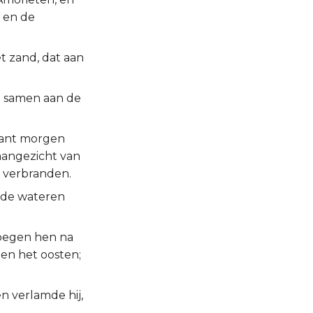
, en de
et zand, dat aan
h samen aan de
want morgen
aangezicht van
 verbranden.
n de wateren
joegen hen na
gen het oosten;
 verlamde hij,