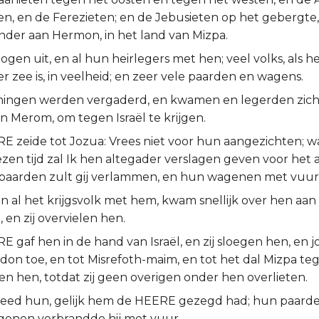
en, en de Ferezieten; en de Jebusieten op het gebergte
nder aan Hermon, in het land van Mizpa.
gen uit, en al hun heirlegers met hen; veel volks, als h
r zee is, in veelheid; en zeer vele paarden en wagens.
ningen werden vergaderd, en kwamen en legerden zic
n Merom, om tegen Israël te krijgen.
E zeide tot Jozua: Vrees niet voor hun aangezichten; 
zen tijd zal Ik hen altegader verslagen geven voor het 
n paarden zult gij verlammen, en hun wagenen met vuur
en al het krijgsvolk met hem, kwam snellijk over hen aa
en zij overvielen hen.
 gaf hen in de hand van Israël, en zij sloegen hen, en 
idon toe, en tot Misrefoth-maim, en tot het dal Mizpa te
gen hen, totdat zij geen overigen onder hen overlieten.
eed hun, gelijk hem de HEERE gezegd had; hun paarden
enen verbrandde hij met vuur.