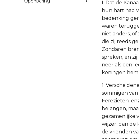
Openbaring
I. Dat de Kanaä
hun hart had v
bedenking gere
waren teruggek
niet anders, of
die zij reeds 
Zondaren brenge
spreken, en zij
neer als een l
koningen hem d
1. Verscheiden
sommigen van d
Ferezieten. enz
belangen, maar
gezamenlijke v
wijzer, dan de
de vrienden v