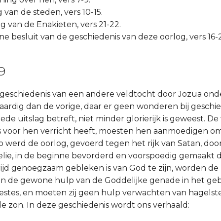
 van de steden, vers 10-15.
g van de Enakieten, vers 21-22.
e besluit van de geschiedenis van deze oorlog, vers 16-2
-9
e geschiedenis van een andere veldtocht door Jozua on
rdig dan de vorige, daar er geen wonderen bij geschied
de uitslag betreft, niet minder glorierijk is geweest. D
voor hen verricht heeft, moesten hen aanmoedigen om 
o werd de oorlog, gevoerd tegen het rijk van Satan, doo
elie, in de beginne bevorderd en voorspoedig gemaakt 
rijd genoegzaam gebleken is van God te zijn, worden de 
n de gewone hulp van de Goddelijke genade in het geb
stes, en moeten zij geen hulp verwachten van hagelst
de zon. In deze geschiedenis wordt ons verhaald: