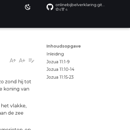
onlinebijbelverklaring.github.io
6
4
Inhoudsopgave
Inleiding
Jozua 11:1-9
Jozua 11:10-14
Jozua 11:15-23
o zond hij tot
de koning van
het vlakke,
 aan de zee
Amorieten, en