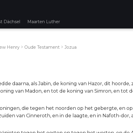
st Dächsel
Maarten Luther
ew Henry
Oude Testament
Jozua
1
dde daarna, als Jabin, de koning van Hazor, dit hoorde, z
koning van Madon, en tot de koning van Simron, en tot 
koningen, die tegen het noorden op het gebergte, en op 
uiden van Cinneroth, en in de laagte, en in Nafoth-dor,
aänieten tegen het oosten en tegen het westen, en de 