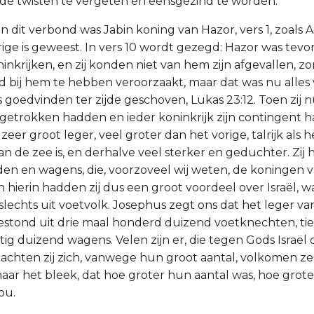
de twisten te vergeten en eensgezind te worden.
an dit verbond was Jabin koning van Hazor, vers 1, zoals
rige is geweest. In vers 10 wordt gezegd: Hazor was tev
inkrijken, en zij konden niet van hem zijn afgevallen, z
d bij hem te hebben veroorzaakt, maar dat was nu alles
 goedvinden ter zijde geschoven, Lukas 23:12. Toen zij 
getrokken hadden en ieder koninkrijk zijn contingent h
zeer groot leger, veel groter dan het vorige, talrijk als 
an de zee is, en derhalve veel sterker en geduchter. Zij
den en wagens, die, voorzoveel wij weten, de koningen 
 hierin hadden zij dus een groot voordeel over Israël, wa
slechts uit voetvolk. Josephus zegt ons dat het leger va
stond uit drie maal honderd duizend voetknechten, ti
ntig duizend wagens. Velen zijn er, die tegen Gods Israël 
achten zij zich, vanwege hun groot aantal, volkomen z
aar het bleek, dat hoe groter hun aantal was, hoe grot
ou.