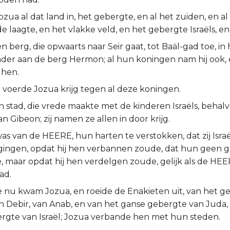
zua al dat land in, het gebergte, en al het zuiden, en al
e laagte, en het vlakke veld, en het gebergte Israëls, en 
n berg, die opwaarts naar Seir gaat, tot Baäl-gad toe, in
nder aan de berg Hermon; al hun koningen nam hij ook, 
 hen.
 voerde Jozua krijg tegen al deze koningen.
 stad, die vrede maakte met de kinderen Israëls, behalv
n Gibeon; zij namen ze allen in door krijg.
as van de HEERE, hun harten te verstokken, dat zij Isra
ingen, opdat hij hen verbannen zoude, dat hun geen 
, maar opdat hij hen verdelgen zoude, gelijk als de HE
ad.
de nu kwam Jozua, en roeide de Enakieten uit, van het g
n Debir, van Anab, en van het ganse gebergte van Juda,
rgte van Israël; Jozua verbande hen met hun steden.