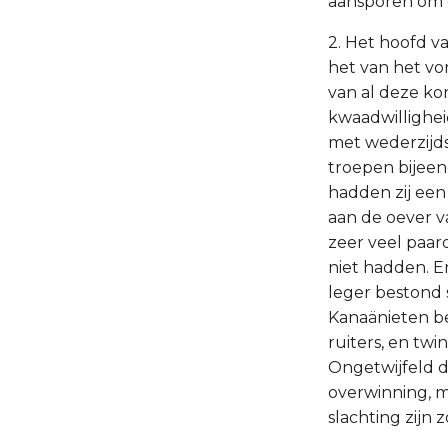
aansporen om 
2. Het hoofd v
het van het vo
van al deze kon
kwaadwillighei
met wederzijds
troepen bijeen
hadden zij een 
aan de oever v
zeer veel paar
niet hadden. En
leger bestond 
Kanaänieten be
ruiters, en twi
Ongetwijfeld d
overwinning, m
slachting zijn z