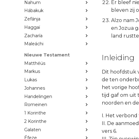
Er bleef ni
Nahum
bleven zij 
Hábakuk
Zefánja
Alzo nam Jo
Haggaï
en Jozua g
Zacharía
land rustte
Maleáchi
Nieuwe Testament
Inleiding
Matthéüs
Markus
Dit hoofdstuk 
de ten onderbr
Lukas
het vorige hoo
Johannes
tijd gaf om uit
Handelingen
noorden en de 
Romeinen
1 Korinthe
I. Het verbond 
2 Korinthe
II. De aanmoed
Galaten
vers 6.
Éfeze
III. Zijn overwi