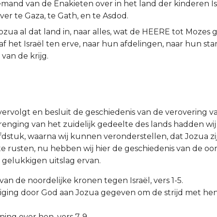
emand van de Enakieten over in het land der kinderen Isra
over te Gaza, te Gath, en te Asdod.
zua al dat land in, naar alles, wat de HEERE tot Mozes
af het Israël ten erve, naar hun afdelingen, naar hun s
 van de krijg.
vervolgt en besluit de geschiedenis van de verovering v
enging van het zuidelijk gedeelte des lands hadden wij 
fdstuk, waarna wij kunnen veronderstellen, dat Jozua zi
 te rusten, nu hebben wij hier de geschiedenis van de oor
gelukkigen uitslag ervan.
van de noordelijke kronen tegen Israël, vers 1-5.
iging door God aan Jozua gegeven om de strijd met hen
nning over hen, vers 7-9.