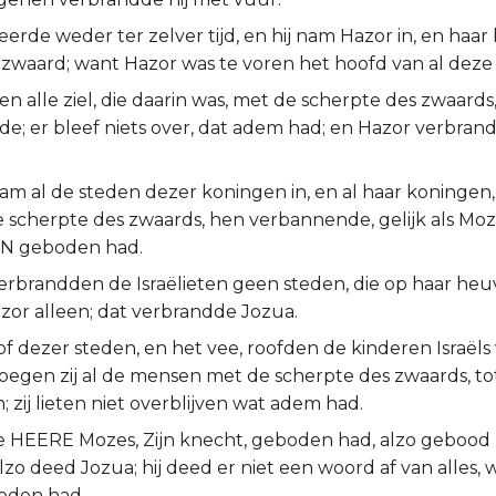
erde weder ter zelver tijd, en hij nam Hazor in, en haar
 zwaard; want Hazor was te voren het hoofd van al deze 
gen alle ziel, die daarin was, met de scherpte des zwaards,
e; er bleef niets over, dat adem had; en Hazor verbrand
m al de steden dezer koningen in, en al haar koningen, 
 scherpte des zwaards, hen verbannende, gelijk als Moz
N geboden had.
verbrandden de Israëlieten geen steden, die op haar he
zor alleen; dat verbrandde Jozua.
of dezer steden, en het vee, roofden de kinderen Israëls 
sloegen zij al de mensen met de scherpte des zwaards, to
 zij lieten niet overblijven wat adem had.
 de HEERE Mozes, Zijn knecht, geboden had, alzo gebood
lzo deed Jozua; hij deed er niet een woord af van alles
oden had.