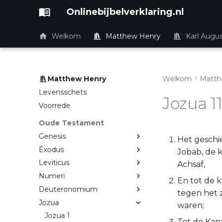
Onlinebijbelverklaring.nl
Welkom
Matthew Henry
Karl Augu
Matthew Henry
Welkom
Matth
Levensschets
Jozua 1
Voorrede
Oude Testament
Genesis
Het geschie
Éxodus
Jobab, de 
Leviticus
Achsaf,
Numeri
En tot de 
Deuteronomium
tegen het z
Jozua
waren;
Jozua 1
Tot de Kan