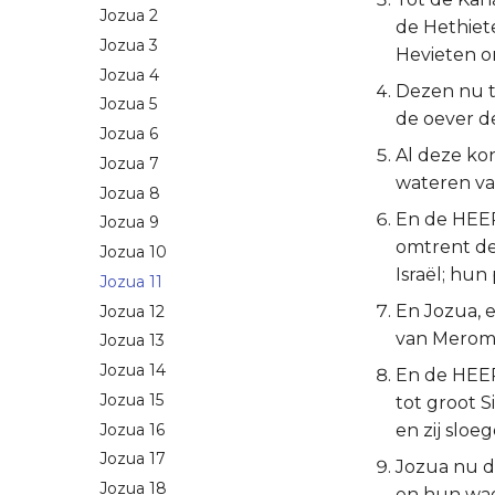
Jozua 2
de Hethiet
Jozua 3
Hevieten o
Jozua 4
Dezen nu to
Jozua 5
de oever de
Jozua 6
Al deze ko
Jozua 7
wateren va
Jozua 8
En de HEER
Jozua 9
omtrent de
Jozua 10
Israël; hu
Jozua 11
En Jozua, 
Jozua 12
van Merom, 
Jozua 13
Jozua 14
En de HEERE
Jozua 15
tot groot S
Jozua 16
en zij sloe
Jozua 17
Jozua nu d
Jozua 18
en hun wag