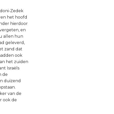
 Adoni-Zedek
oren het hoofd
onder hierdoor
 vergeten, en
nu allen hun
ad geleverd,
het zand dat
 hadden ook
van het zuiden
nt Israëls
n de
en duizend
opstaan.
eker van de
er ook de