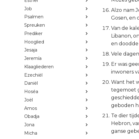
Esther
Job
Alzo nam Jo
Psalmen
Gosen, en d
Spreuken
Van de kale
Prediker
Libanon, o
Hooglied
en doodde
Jesaja
Vele dagen
Jeremía
Er was geen
Klaagliederen
inwoners va
Ezechiël
Want het w
Daniël
tegemoet g
Hoséa
geschiedde
Joël
geboden h
Amos
Te dier tij
Obadja
Hebron, va
Jona
ganse gebe
Micha