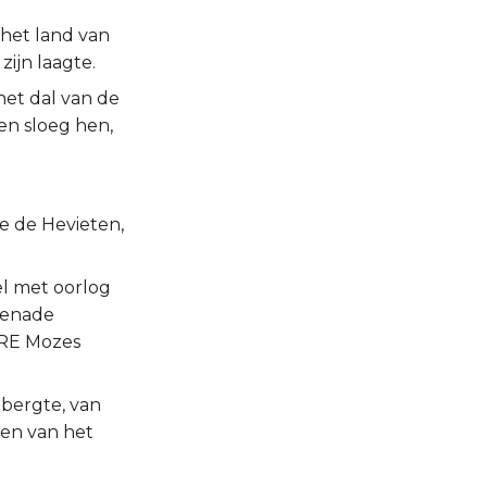
 het land van
zijn laagte.
 het dal van de
en sloeg hen,
e de Hevieten,
ël met oorlog
genade
ERE Mozes
ebergte, van
 en van het