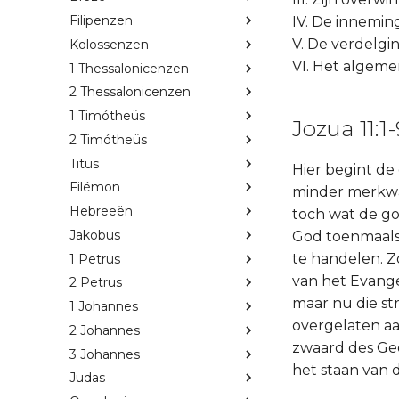
Filipenzen
IV. De inneming
V. De verdelgin
Kolossenzen
VI. Het algemen
1 Thessalonicenzen
2 Thessalonicenzen
1 Timótheüs
Jozua 11:1
2 Timótheüs
Titus
Hier begint d
Filémon
minder merkwaa
Hebreeën
toch wat de goe
Jakobus
God toenmaals 
te handelen. Z
1 Petrus
van het Evang
2 Petrus
maar nu die st
1 Johannes
overgelaten aa
2 Johannes
zwaard des Gee
3 Johannes
het staan van 
Judas