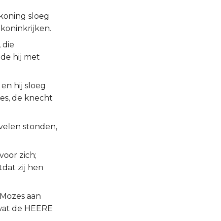
 koning sloeg
koninkrijken.
 die
de hij met
en hij sloeg
es, de knecht
uvelen stonden,
voor zich;
tdat zij hen
 Mozes aan
, wat de HEERE