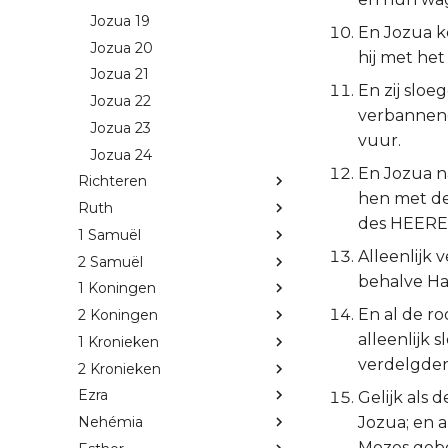
Jozua 19
En Jozua ke
Jozua 20
hij met het
Jozua 21
En zij sloe
Jozua 22
verbannend
Jozua 23
vuur.
Jozua 24
En Jozua na
Richteren
hen met de
Ruth
des HEERE
1 Samuël
Alleenlijk 
2 Samuël
behalve Ha
1 Koningen
En al de ro
2 Koningen
alleenlijk 
1 Kronieken
verdelgden;
2 Kronieken
Ezra
Gelijk als
Jozua; en a
Nehémia
Mozes geb