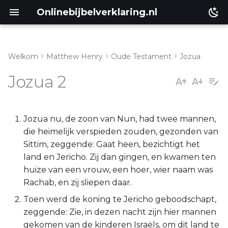
Onlinebijbelverklaring.nl
Welkom
Matthew Henry
Oude Testament
Jozua
Inleiding
Matthéüs
Jozua 2
Jozua 2:1-7
Markus
Jozua 2:8-21
Lukas
Jozua nu, de zoon van Nun, had twee mannen,
die heimelijk verspieden zouden, gezonden van
Jozua 2:22-24
Johannes
Sittim, zeggende: Gaat heen, bezichtigt het
land en Jericho. Zij dan gingen, en kwamen ten
Handelingen
huize van een vrouw, een hoer, wier naam was
Rachab, en zij sliepen daar.
Romeinen
Toen werd de koning te Jericho geboodschapt,
zeggende: Zie, in dezen nacht zijn hier mannen
1 Korinthe
gekomen van de kinderen Israëls, om dit land te