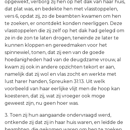
opgewekt, verborg zij hen op het dak van haar huis,
dat plat was, en bedekte hen met vlasstoppelen,
vers 6, opdat zij, zo de beambten kwamen om hen
te zoeken, er onontdekt konden neerliggen. Deze
vlasstoppelen die zij zelf op het dak had gelegd om
ze in de zon te laten drogen, teneinde ze later te
kunnen kloppen en gereedmaken voor het
spinnewiel, tonen, dat zij een van de goede
hoedanigheden had van de deugdzame vrouw, al
kwam zij ook in andere opzichten tekort er aan,
namelijk dat zij wol en vlas zocht en werkte met
lust harer handen, Spreuken 31:13. Uit welk
voorbeeld van haar eerlijke vlijt men de hoop kan
koesteren, dat zij, wat zij vroeger ook moge
geweest zijn, nu geen hoer was.
3. Toen zij hun aangaande ondervraagd werd,
ontkende zij dat zij in haar huis waren, en leidde de
beambten, die gekomen waren om hen te zoeken,