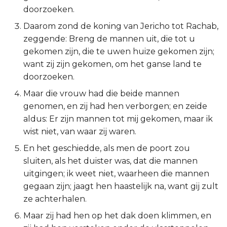
doorzoeken.
2 Korinthe
Daarom zond de koning van Jericho tot Rachab,
zeggende: Breng de mannen uit, die tot u
Galaten
gekomen zijn, die te uwen huize gekomen zijn;
want zij zijn gekomen, om het ganse land te
Éfeze
doorzoeken.
Filipenzen
Maar die vrouw had die beide mannen
genomen, en zij had hen verborgen; en zeide
Kolossenzen
aldus: Er zijn mannen tot mij gekomen, maar ik
wist niet, van waar zij waren.
1 Thessalonicenzen
En het geschiedde, als men de poort zou
sluiten, als het duister was, dat die mannen
2 Thessalonicenzen
uitgingen; ik weet niet, waarheen die mannen
gegaan zijn; jaagt hen haastelijk na, want gij zult
1 Timótheüs
ze achterhalen.
2 Timótheüs
Maar zij had hen op het dak doen klimmen, en