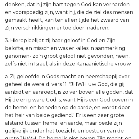
denken, dat hij zijn hart tegen God kan verharden
en voorspoedig zijn, want hij, die de ziel des mensen
gemaakt heeft, kan ten allen tijde het zwaard van
Zijn verschrikkingen er toe doen naderen.
3. Hierop belijdt zij haar geloof in God en Zijn
belofte, en misschien was er -alles in aanmerking
genomen- zo’n groot geloof niet gevonden, neen,
zelfs niet in Israël, als in deze Kanaänietische vrouw.
a. Zij geloofde in Gods macht en heerschappij over
geheel de wereld, vers 11. "JHWH uw God, die gij
aanbidt en aanroept, is zo ver boven alle goden, dat
Hij de enig ware God is, want Hij is een God boven in
de hemel en beneden op de aarde, en wordt door
het heir van beide gediend." Er is een zeer grote
afstand tussen hemel en aarde, maar beide zijn
gelijkelijk onder het toezicht en bestuur van de
grote JHWH. De hemel is niet boven Zijn macht, en