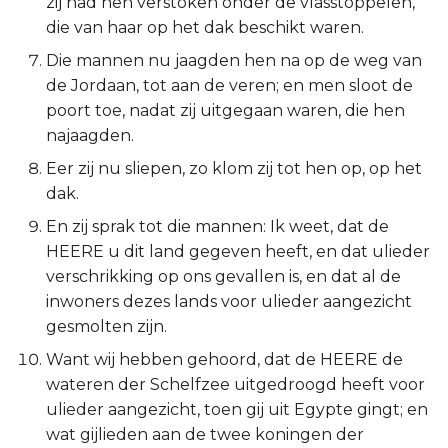
zij had hen verstoken onder de vlasstoppelen,
Titus
die van haar op het dak beschikt waren.
Die mannen nu jaagden hen na op de weg van
Filémon
de Jordaan, tot aan de veren; en men sloot de
poort toe, nadat zij uitgegaan waren, die hen
Hebreeën
najaagden.
Eer zij nu sliepen, zo klom zij tot hen op, op het
Jakobus
dak.
1 Petrus
En zij sprak tot die mannen: Ik weet, dat de
HEERE u dit land gegeven heeft, en dat ulieder
2 Petrus
verschrikking op ons gevallen is, en dat al de
inwoners dezes lands voor ulieder aangezicht
1 Johannes
gesmolten zijn.
Want wij hebben gehoord, dat de HEERE de
2 Johannes
wateren der Schelfzee uitgedroogd heeft voor
ulieder aangezicht, toen gij uit Egypte gingt; en
3 Johannes
wat gijlieden aan de twee koningen der