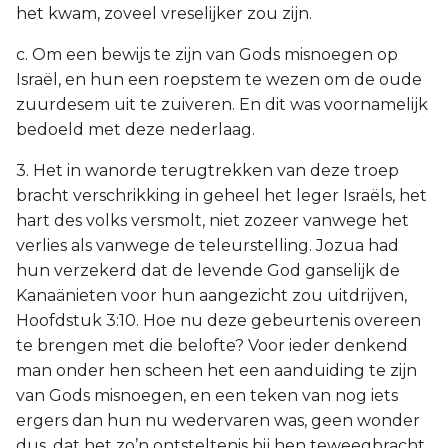
het kwam, zoveel vreselijker zou zijn.
c. Om een bewijs te zijn van Gods misnoegen op
Israël, en hun een roepstem te wezen om de oude
zuurdesem uit te zuiveren. En dit was voornamelijk
bedoeld met deze nederlaag.
3. Het in wanorde terugtrekken van deze troep
bracht verschrikking in geheel het leger Israëls, het
hart des volks versmolt, niet zozeer vanwege het
verlies als vanwege de teleurstelling. Jozua had
hun verzekerd dat de levende God ganselijk de
Kanaänieten voor hun aangezicht zou uitdrijven,
Hoofdstuk 3:10. Hoe nu deze gebeurtenis overeen
te brengen met die belofte? Voor ieder denkend
man onder hen scheen het een aanduiding te zijn
van Gods misnoegen, en een teken van nog iets
ergers dan hun nu wedervaren was, geen wonder
dus, dat het zo’n ontsteltenis bij hen teweegbracht.