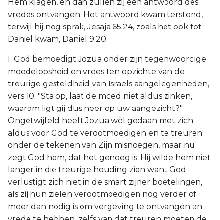
Hem klagen, en dan zullen zij een antwoord des
vredes ontvangen. Het antwoord kwam terstond,
terwijl hij nog sprak, Jesaja 65:24, zoals het ook tot
Daniël kwam, Daniel 9:20.
I. God bemoedigt Jozua onder zijn tegenwoordige
moedeloosheid en vrees ten opzichte van de
treurige gesteldheid van Israëls aangelegenheden,
vers 10. "Sta op, laat de moed niet aldus zinken,
waarom ligt gij dus neer op uw aangezicht?"
Ongetwijfeld heeft Jozua wèl gedaan met zich
aldus voor God te verootmoedigen en te treuren
onder de tekenen van Zijn misnoegen, maar nu
zegt God hem, dat het genoeg is, Hij wilde hem niet
langer in die treurige houding zien want God
verlustigt zich niet in de smart zijner boetelingen,
als zij hun zielen verootmoedigen nog verder of
meer dan nodig is om vergeving te ontvangen en
vrede te hebben, zelfs van dat treuren moeten de