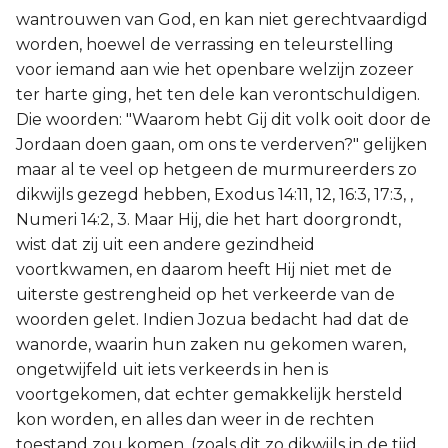
wantrouwen van God, en kan niet gerechtvaardigd
worden, hoewel de verrassing en teleurstelling
voor iemand aan wie het openbare welzijn zozeer
ter harte ging, het ten dele kan verontschuldigen.
Die woorden: "Waarom hebt Gij dit volk ooit door de
Jordaan doen gaan, om ons te verderven?" gelijken
maar al te veel op hetgeen de murmureerders zo
dikwijls gezegd hebben, Exodus 14:11, 12, 16:3, 17:3, ,
Numeri 14:2, 3. Maar Hij, die het hart doorgrondt,
wist dat zij uit een andere gezindheid
voortkwamen, en daarom heeft Hij niet met de
uiterste gestrengheid op het verkeerde van de
woorden gelet. Indien Jozua bedacht had dat de
wanorde, waarin hun zaken nu gekomen waren,
ongetwijfeld uit iets verkeerds in hen is
voortgekomen, dat echter gemakkelijk hersteld
kon worden, en alles dan weer in de rechten
toestand zou komen, (zoals dit zo dikwijls in de tijd