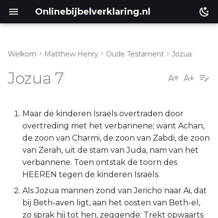
Onlinebijbelverklaring.nl
Welkom
Matthew Henry
Oude Testament
Jozua
Inleiding
Matthéüs
Jozua 7
Jozua 7:1-5
Markus
Jozua 7:6-9
Lukas
Maar de kinderen Israëls overtraden door
overtreding met het verbannene; want Achan,
Jozua 7:10-15
Johannes
de zoon van Charmi, de zoon van Zabdi, de zoon
van Zerah, uit de stam van Juda, nam van het
Jozua 7:16-26
Handelingen
verbannene. Toen ontstak de toorn des
HEEREN tegen de kinderen Israëls.
Romeinen
Als Jozua mannen zond van Jericho naar Ai, dat
bij Beth-aven ligt, aan het oosten van Beth-el,
1 Korinthe
zo sprak hij tot hen, zeggende: Trekt opwaarts