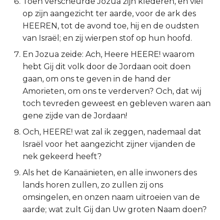
Toen verscheurde Jozua zijn klederen, en viel
Titus
op zijn aangezicht ter aarde, voor de ark des
HEEREN, tot de avond toe, hij en de oudsten
Filémon
van Israël; en zij wierpen stof op hun hoofd.
En Jozua zeide: Ach, Heere HEERE! waarom
Hebreeën
hebt Gij dit volk door de Jordaan ooit doen
gaan, om ons te geven in de hand der
Jakobus
Amorieten, om ons te verderven? Och, dat wij
toch tevreden geweest en gebleven waren aan
1 Petrus
gene zijde van de Jordaan!
2 Petrus
Och, HEERE! wat zal ik zeggen, nademaal dat
Israël voor het aangezicht zijner vijanden de
1 Johannes
nek gekeerd heeft?
Als het de Kanaänieten, en alle inwoners des
2 Johannes
lands horen zullen, zo zullen zij ons
omsingelen, en onzen naam uitroeien van de
3 Johannes
aarde; wat zult Gij dan Uw groten Naam doen?