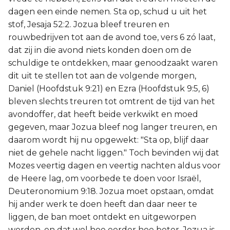
dagen een einde nemen. Sta op, schud u uit het
stof, Jesaja 52:2. Jozua bleef treuren en
rouwbedrijven tot aan de avond toe, vers 6 zó laat,
dat zij in die avond niets konden doen om de
schuldige te ontdekken, maar genoodzaakt waren
dit uit te stellen tot aan de volgende morgen,
Daniel (Hoofdstuk 9:21) en Ezra (Hoofdstuk 9:5, 6)
bleven slechts treuren tot omtrent de tijd van het
avondoffer, dat heeft beide verkwikt en moed
gegeven, maar Jozua bleef nog langer treuren, en
daarom wordt hij nu opgewekt: "Sta op, blijf daar
niet de gehele nacht liggen." Toch bevinden wij dat
Mozes veertig dagen en veertig nachten aldus voor
de Heere lag, om voorbede te doen voor Israël,
Deuteronomium 9:18. Jozua moet opstaan, omdat
hij ander werk te doen heeft dan daar neer te
liggen, de ban moet ontdekt en uitgeworpen
worden, en dat wel hoe eerder hoe beter. Jozua is