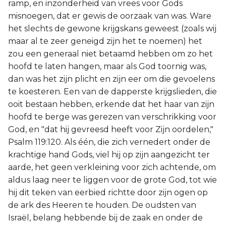
ramp, en inzonderheid van vrees voor Gods
misnoegen, dat er gewis de oorzaak van was. Ware
het slechts de gewone krijgskans geweest (zoals wij
maar al te zeer geneigd zijn het te noemen) het
zou een generaal niet betaamd hebben om zo het
hoofd te laten hangen, maar als God toornig was,
dan was het zijn plicht en zijn eer om die gevoelens
te koesteren. Een van de dapperste krijgslieden, die
ooit bestaan hebben, erkende dat het haar van zijn
hoofd te berge was gerezen van verschrikking voor
God, en "dat hij gevreesd heeft voor Zijn oordelen,"
Psalm 119:120. Als één, die zich vernedert onder de
krachtige hand Gods, viel hij op zijn aangezicht ter
aarde, het geen verkleining voor zich achtende, om
aldus laag neer te liggen voor de grote God, tot wie
hij dit teken van eerbied richtte door zijn ogen op
de ark des Heeren te houden. De oudsten van
Israël, belang hebbende bij de zaak en onder de