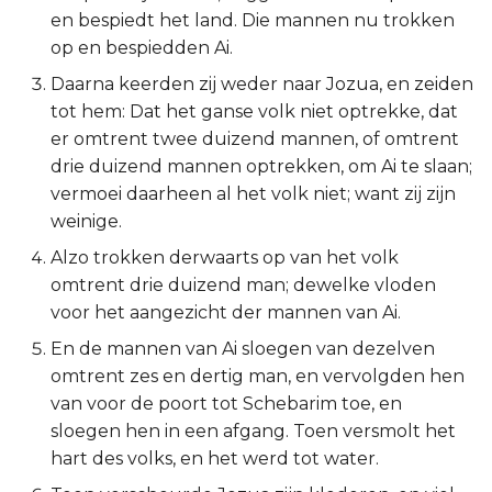
en bespiedt het land. Die mannen nu trokken
2 Korinthe
op en bespiedden Ai.
Daarna keerden zij weder naar Jozua, en zeiden
Galaten
tot hem: Dat het ganse volk niet optrekke, dat
er omtrent twee duizend mannen, of omtrent
Éfeze
drie duizend mannen optrekken, om Ai te slaan;
vermoei daarheen al het volk niet; want zij zijn
Filipenzen
weinige.
Kolossenzen
Alzo trokken derwaarts op van het volk
omtrent drie duizend man; dewelke vloden
1 Thessalonicenzen
voor het aangezicht der mannen van Ai.
En de mannen van Ai sloegen van dezelven
2 Thessalonicenzen
omtrent zes en dertig man, en vervolgden hen
van voor de poort tot Schebarim toe, en
1 Timótheüs
sloegen hen in een afgang. Toen versmolt het
hart des volks, en het werd tot water.
2 Timótheüs